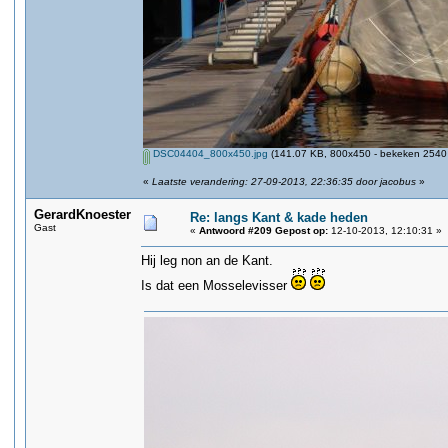
DSC04404_800x450.jpg
(141.07 KB, 800x450 - bekeken 2540 
«
Laatste verandering: 27-09-2013, 22:36:35 door jacobus
»
GerardKnoester
Re: langs Kant & kade heden
Gast
«
Antwoord #209 Gepost op:
12-10-2013, 12:10:31 »
Hij leg non an de Kant.
Is dat een Mosselevisser