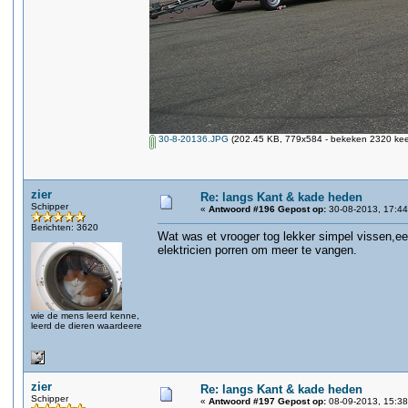
30-8-20136.JPG
(202.45 KB, 779x584 - bekeken 2320 keer
zier
Re: langs Kant & kade heden
Schipper
«
Antwoord #196 Gepost op:
30-08-2013, 17:44
Berichten: 3620
Wat was et vrooger tog lekker simpel vissen,een
elektricien porren om meer te vangen.
wie de mens leerd kenne,
leerd de dieren waardeere
zier
Re: langs Kant & kade heden
Schipper
«
Antwoord #197 Gepost op:
08-09-2013, 15:38