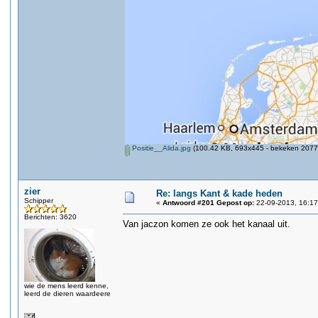
Positie__Alida.jpg
(100.42 KB, 693x445 - bekeken 2077 
zier
Re: langs Kant & kade heden
Schipper
«
Antwoord #201 Gepost op:
22-09-2013, 16:17
Berichten: 3620
Van jaczon komen ze ook het kanaal uit.
wie de mens leerd kenne,
leerd de dieren waardeere