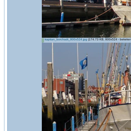
kapitan_borchadt_800x524.jpg
(174.73 KB, 800x524 - bekeken