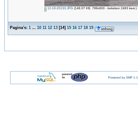
12-10-20133.JPG
(148.07 KB, 799x600 - bekeken 2483 keer.)
Pagina's:
1
...
10
11
12
13
[
14
]
15
16
17
18
19
Powered by SMF 1.1