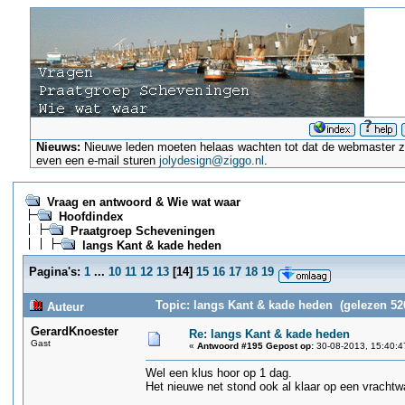
Nieuws:
Nieuwe leden moeten helaas wachten tot dat de webmaster ze a
even een e-mail sturen
jolydesign@ziggo.nl
.
Vraag en antwoord & Wie wat waar
Hoofdindex
Praatgroep Scheveningen
langs Kant & kade heden
Pagina's:
1
...
10
11
12
13
[
14
]
15
16
17
18
19
Topic: langs Kant & kade heden (gelezen 52
Auteur
GerardKnoester
Re: langs Kant & kade heden
Gast
«
Antwoord #195 Gepost op:
30-08-2013, 15:40:4
Wel een klus hoor op 1 dag.
Het nieuwe net stond ook al klaar op een vracht