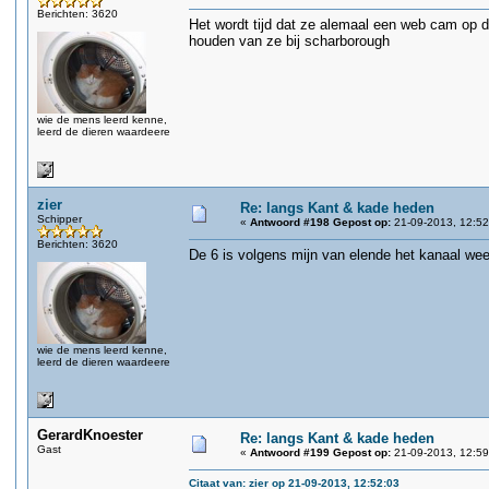
Berichten: 3620
Het wordt tijd dat ze alemaal een web cam op 
houden van ze bij scharborough
wie de mens leerd kenne,
leerd de dieren waardeere
zier
Re: langs Kant & kade heden
Schipper
«
Antwoord #198 Gepost op:
21-09-2013, 12:52
Berichten: 3620
De 6 is volgens mijn van elende het kanaal wee
wie de mens leerd kenne,
leerd de dieren waardeere
GerardKnoester
Re: langs Kant & kade heden
Gast
«
Antwoord #199 Gepost op:
21-09-2013, 12:59
Citaat van: zier op 21-09-2013, 12:52:03