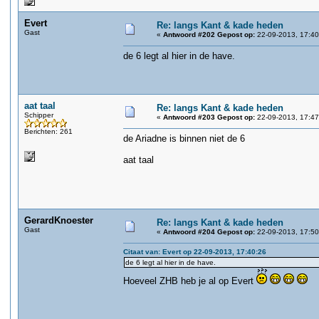
Evert
Re: langs Kant & kade heden
Gast
«
Antwoord #202 Gepost op:
22-09-2013, 17:40
de 6 legt al hier in de have.
aat taal
Re: langs Kant & kade heden
Schipper
«
Antwoord #203 Gepost op:
22-09-2013, 17:47
Berichten: 261
de Ariadne is binnen niet de 6
aat taal
GerardKnoester
Re: langs Kant & kade heden
Gast
«
Antwoord #204 Gepost op:
22-09-2013, 17:50
Citaat van: Evert op 22-09-2013, 17:40:26
de 6 legt al hier in de have.
Hoeveel ZHB heb je al op Evert