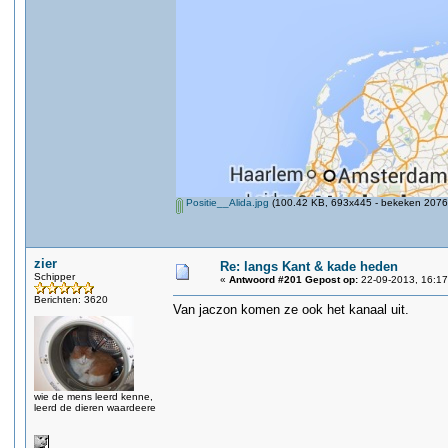
Positie__Alida.jpg
(100.42 KB, 693x445 - bekeken 2076 
zier
Re: langs Kant & kade heden
Schipper
«
Antwoord #201 Gepost op:
22-09-2013, 16:17
Berichten: 3620
Van jaczon komen ze ook het kanaal uit.
wie de mens leerd kenne,
leerd de dieren waardeere