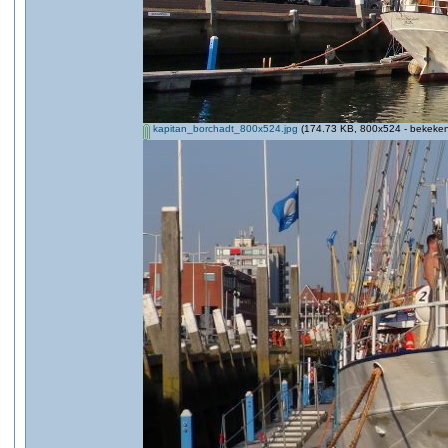
kapitan_borchadt_800x524.jpg
(174.73 KB, 800x524 - bekeken