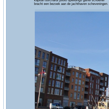
kapitan borchardt pools opleidings gaffel schoener
bracht een bezoek aan de jachthaven scheveningen.