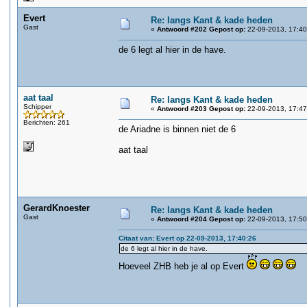
Evert
Re: langs Kant & kade heden
Gast
«
Antwoord #202 Gepost op:
22-09-2013, 17:40
de 6 legt al hier in de have.
aat taal
Re: langs Kant & kade heden
Schipper
«
Antwoord #203 Gepost op:
22-09-2013, 17:47
Berichten: 261
de Ariadne is binnen niet de 6
aat taal
GerardKnoester
Re: langs Kant & kade heden
Gast
«
Antwoord #204 Gepost op:
22-09-2013, 17:50
Citaat van: Evert op 22-09-2013, 17:40:26
de 6 legt al hier in de have.
Hoeveel ZHB heb je al op Evert