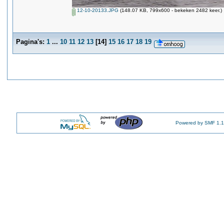
12-10-20133.JPG
(148.07 KB, 799x600 - bekeken 2482 keer.)
Pagina's:
1
...
10
11
12
13
[
14
]
15
16
17
18
19
Powered by SMF 1.1