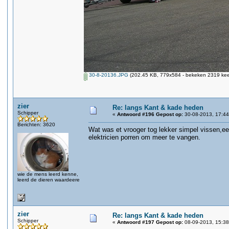
30-8-20136.JPG
(202.45 KB, 779x584 - bekeken 2319 keer
zier
Re: langs Kant & kade heden
Schipper
«
Antwoord #196 Gepost op:
30-08-2013, 17:44
Berichten: 3620
Wat was et vrooger tog lekker simpel vissen,een
elektricien porren om meer te vangen.
wie de mens leerd kenne,
leerd de dieren waardeere
zier
Re: langs Kant & kade heden
Schipper
«
Antwoord #197 Gepost op:
08-09-2013, 15:38