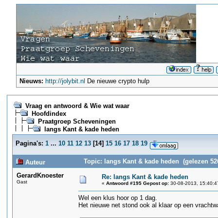
Nieuws:
http://jolybit.nl
De nieuwe crypto hulp
Vraag en antwoord & Wie wat waar
Hoofdindex
Praatgroep Scheveningen
langs Kant & kade heden
Pagina's:
1
...
10
11
12
13
[
14
]
15
16
17
18
19
Topic: langs Kant & kade heden (gelezen 52
Auteur
GerardKnoester
Re: langs Kant & kade heden
Gast
«
Antwoord #195 Gepost op:
30-08-2013, 15:40:4
Wel een klus hoor op 1 dag.
Het nieuwe net stond ook al klaar op een vracht