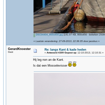
DSC04404_800x450.jpg
(141.07 KB, 800x450 - bekeken 2539 
«
Laatste verandering: 27-09-2013, 22:36:35 door jacobus
»
GerardKnoester
Re: langs Kant & kade heden
Gast
«
Antwoord #209 Gepost op:
12-10-2013, 12:10:31 »
Hij leg non an de Kant.
Is dat een Mosselevisser