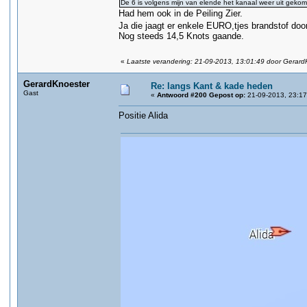
De 6 is volgens mijn van elende het kanaal weer uit gekom
Had hem ook in de Peiling Zier.
Ja die jaagt er enkele EURO,tjes brandstof do
Nog steeds 14,5 Knots gaande.
«
Laatste verandering: 21-09-2013, 13:01:49 door Gerard
GerardKnoester
Re: langs Kant & kade heden
Gast
«
Antwoord #200 Gepost op:
21-09-2013, 23:17
Positie Alida