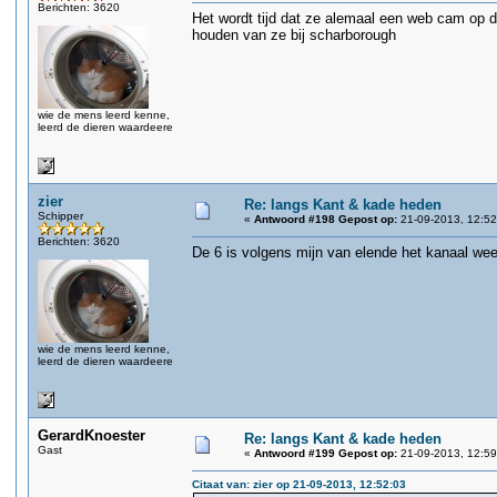
Berichten: 3620
Het wordt tijd dat ze alemaal een web cam op 
houden van ze bij scharborough
wie de mens leerd kenne,
leerd de dieren waardeere
zier
Re: langs Kant & kade heden
Schipper
«
Antwoord #198 Gepost op:
21-09-2013, 12:52
Berichten: 3620
De 6 is volgens mijn van elende het kanaal wee
wie de mens leerd kenne,
leerd de dieren waardeere
GerardKnoester
Re: langs Kant & kade heden
Gast
«
Antwoord #199 Gepost op:
21-09-2013, 12:59
Citaat van: zier op 21-09-2013, 12:52:03