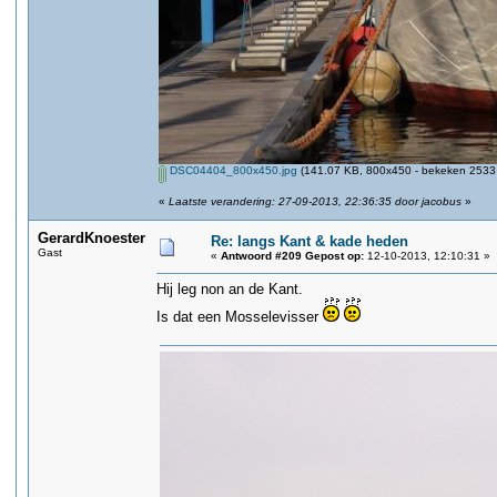
DSC04404_800x450.jpg
(141.07 KB, 800x450 - bekeken 2533 
«
Laatste verandering: 27-09-2013, 22:36:35 door jacobus
»
GerardKnoester
Re: langs Kant & kade heden
Gast
«
Antwoord #209 Gepost op:
12-10-2013, 12:10:31 »
Hij leg non an de Kant.
Is dat een Mosselevisser