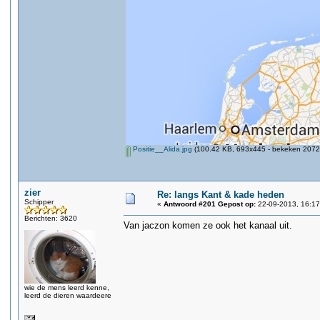
Positie__Alida.jpg
(100.42 KB, 693x445 - bekeken 2072 
zier
Re: langs Kant & kade heden
Schipper
«
Antwoord #201 Gepost op:
22-09-2013, 16:17
Berichten: 3620
Van jaczon komen ze ook het kanaal uit.
wie de mens leerd kenne,
leerd de dieren waardeere