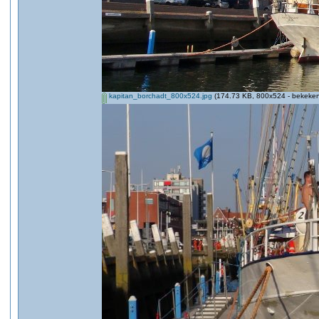
kapitan_borchadt_800x524.jpg
(174.73 KB, 800x524 - bekeken