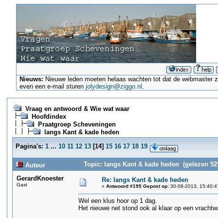
Nieuws:
Nieuwe leden moeten helaas wachten tot dat de webmaster ze a
even een e-mail sturen
jolydesign@ziggo.nl
.
Vraag en antwoord & Wie wat waar
Hoofdindex
Praatgroep Scheveningen
langs Kant & kade heden
Pagina's:
1
...
10
11
12
13
[
14
]
15
16
17
18
19
Topic: langs Kant & kade heden (gelezen 52
Auteur
GerardKnoester
Re: langs Kant & kade heden
Gast
«
Antwoord #195 Gepost op:
30-08-2013, 15:40:4
Wel een klus hoor op 1 dag.
Het nieuwe net stond ook al klaar op een vracht