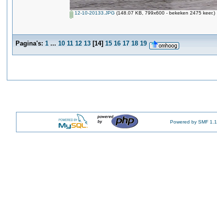
12-10-20133.JPG
(148.07 KB, 799x600 - bekeken 2475 keer.)
Pagina's:
1
...
10
11
12
13
[
14
]
15
16
17
18
19
Powered by SMF 1.1