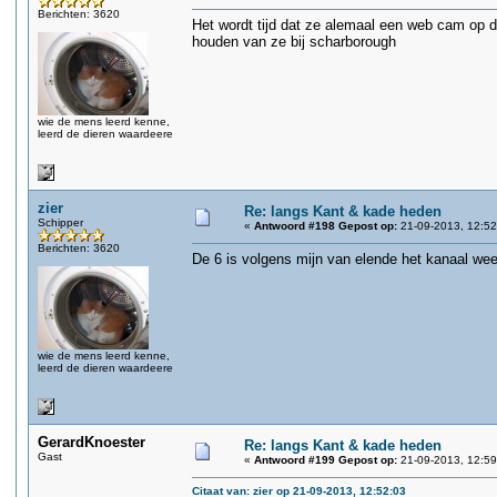
Berichten: 3620
Het wordt tijd dat ze alemaal een web cam op 
houden van ze bij scharborough
wie de mens leerd kenne,
leerd de dieren waardeere
zier
Re: langs Kant & kade heden
Schipper
«
Antwoord #198 Gepost op:
21-09-2013, 12:52
Berichten: 3620
De 6 is volgens mijn van elende het kanaal wee
wie de mens leerd kenne,
leerd de dieren waardeere
GerardKnoester
Re: langs Kant & kade heden
Gast
«
Antwoord #199 Gepost op:
21-09-2013, 12:59
Citaat van: zier op 21-09-2013, 12:52:03