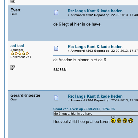
Evert
Re: langs Kant & kade heden
Gast
«
Antwoord #202 Gepost op:
22-09-2013, 17:40
de 6 legt al hier in de have.
aat taal
Re: langs Kant & kade heden
Schipper
«
Antwoord #203 Gepost op:
22-09-2013, 17:47
Berichten: 261
de Ariadne is binnen niet de 6
aat taal
GerardKnoester
Re: langs Kant & kade heden
Gast
«
Antwoord #204 Gepost op:
22-09-2013, 17:50
Citaat van: Evert op 22-09-2013, 17:40:26
de 6 legt al hier in de have.
Hoeveel ZHB heb je al op Evert