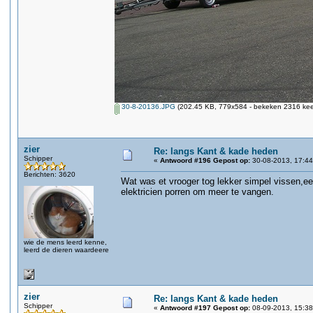
30-8-20136.JPG
(202.45 KB, 779x584 - bekeken 2316 keer
zier
Re: langs Kant & kade heden
Schipper
«
Antwoord #196 Gepost op:
30-08-2013, 17:44
Berichten: 3620
Wat was et vrooger tog lekker simpel vissen,een
elektricien porren om meer te vangen.
wie de mens leerd kenne,
leerd de dieren waardeere
zier
Re: langs Kant & kade heden
Schipper
«
Antwoord #197 Gepost op:
08-09-2013, 15:38