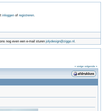
ft
inloggen
of
registreren
.
e ons nog even een e-mail sturen
jolydesign@ziggo.nl
.
« vorige
volgende »