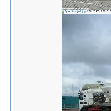
Speedbootje-2.jpg
(238.26 KB, 820x615 