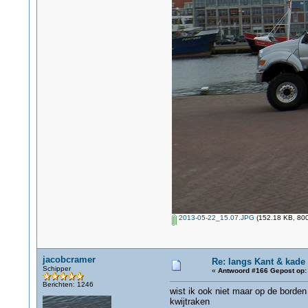
2013-05-22_15.07.JPG
(152.18 KB, 800
jacobcramer
Re: langs Kant & kade
Schipper
«
Antwoord #166 Gepost op:
Berichten: 1246
wist ik ook niet maar op de borden
kwijtraken