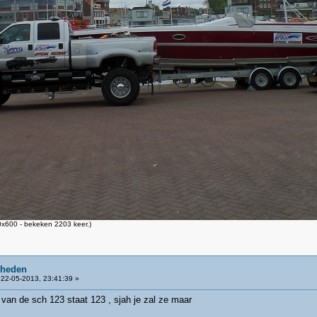
x600 - bekeken 2203 keer.)
 heden
22-05-2013, 23:41:39 »
 van de sch 123 staat 123 , sjah je zal ze maar