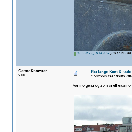
2013-05-22_15.14.JPG
(226.56 KB, 800
GerardKnoester
Re: langs Kant & kade
Gast
«
Antwoord #167 Gepost op:
Vanmorgen,nog zo,n snelheidsmo