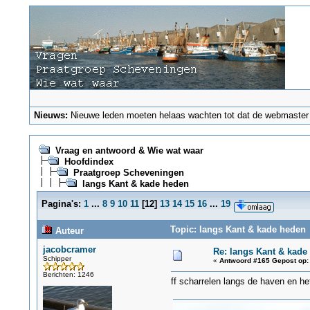
Nieuws:
Nieuwe leden moeten helaas wachten tot dat de webmaster ze
Vraag en antwoord & Wie wat waar
Hoofdindex
Praatgroep Scheveningen
langs Kant & kade heden
Pagina's:
1
...
8
9
10
11
[
12
]
13
14
15
16
...
19
Topic: langs Kant & kade heden 
Auteur
jacobcramer
Re: langs Kant & kade
Schipper
«
Antwoord #165 Gepost op:
Berichten: 1246
ff scharrelen langs de haven en h