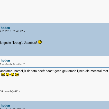
e heden
-01-2012, 21:42:22 »
 de goeie "kroeg", Jacobus!
e heden
-01-2012, 23:11:07 »
anorama, namelijk de foto heeft haast geen gekromde lijnen die meestal met z
:56 door B@rtW.
»
e heden
-01-2012, 15:28:11 »