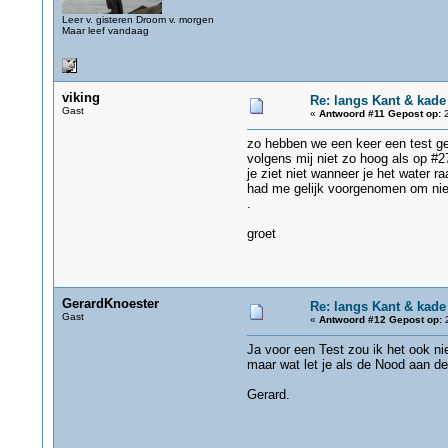
Leer v. gisteren Droom v. morgen
Maar leef vandaag
viking
Re: langs Kant & kade
Gast
«
Antwoord #11 Gepost op:
2
zo hebben we een keer een test ge
volgens mij niet zo hoog als op #2
je ziet niet wanneer je het water ra
had me gelijk voorgenomen om niet
.
groet
GerardKnoester
Re: langs Kant & kade
Gast
«
Antwoord #12 Gepost op:
2
Ja voor een Test zou ik het ook ni
maar wat let je als de Nood aan de 
Gerard.