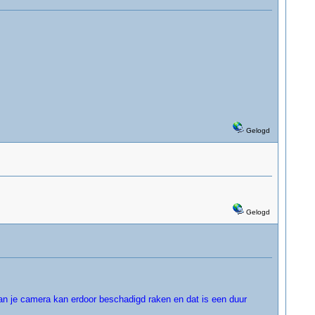
Gelogd
Gelogd
van je camera kan erdoor beschadigd raken en dat is een duur