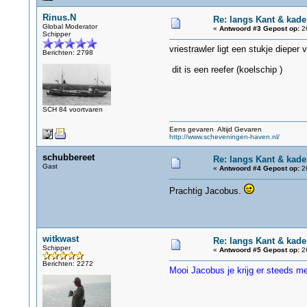
Rinus.N
Re: langs Kant & kad
Global Moderator
«
Antwoord #3 Gepost op:
26
Schipper
vriestrawler ligt een stukje dieper
Berichten: 2798
dit is een reefer (koelschip )
SCH 84 voortvaren
Eens gevaren Altijd Gevaren
http://www.scheveningen-haven.nl/
schubbereet
Re: langs Kant & kad
Gast
«
Antwoord #4 Gepost op:
26
Prachtig Jacobus.
witkwast
Re: langs Kant & kad
Schipper
«
Antwoord #5 Gepost op:
26
Berichten: 2272
Mooi Jacobus je krijg er steeds m