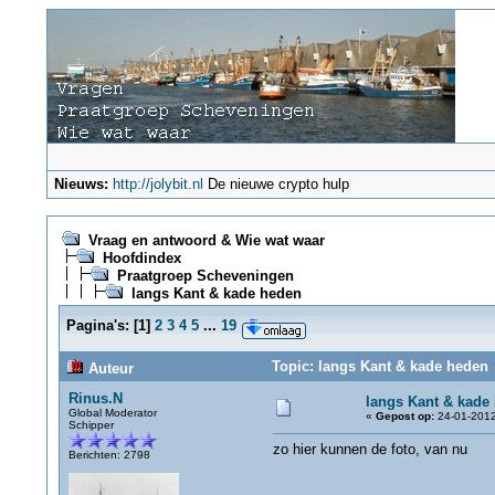
Nieuws:
http://jolybit.nl
De nieuwe crypto hulp
Vraag en antwoord & Wie wat waar
Hoofdindex
Praatgroep Scheveningen
langs Kant & kade heden
Pagina's:
[
1
]
2
3
4
5
...
19
Topic: langs Kant & kade heden 
Auteur
Rinus.N
langs Kant & kade
Global Moderator
«
Gepost op:
24-01-2012
Schipper
zo hier kunnen de foto, van nu
Berichten: 2798