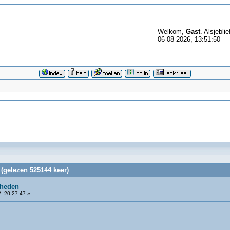
Welkom,
Gast
. Alsjeblie
06-08-2026, 13:51:50
(gelezen 525144 keer)
 heden
, 20:27:47 »