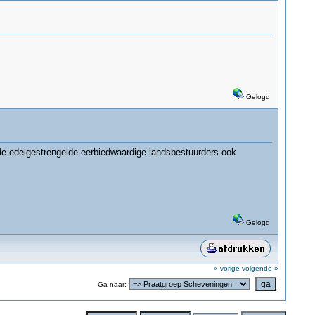
Gelogd
de-edelgestrengelde-eerbiedwaardige landsbestuurders ook
Gelogd
« vorige
volgende »
Ga naar: