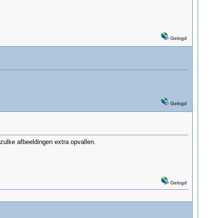
Gelogd
Gelogd
ulke afbeeldingen extra opvallen.
Gelogd