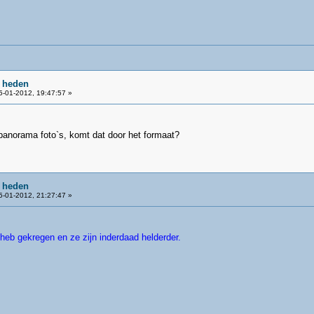
e heden
-01-2012, 19:47:57 »
e panorama foto`s, komt dat door het formaat?
e heden
-01-2012, 21:27:47 »
 heb gekregen en ze zijn inderdaad helderder.