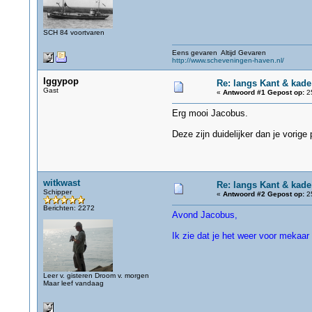
SCH 84 voortvaren
Eens gevaren Altijd Gevaren
http://www.scheveningen-haven.nl/
Iggypop
Re: langs Kant & kad
Gast
«
Antwoord #1 Gepost op:
25
Erg mooi Jacobus.
Deze zijn duidelijker dan je vorig
witkwast
Re: langs Kant & kad
Schipper
«
Antwoord #2 Gepost op:
25
Berichten: 2272
Avond Jacobus,
Ik zie dat je het weer voor mekaar
Leer v. gisteren Droom v. morgen
Maar leef vandaag