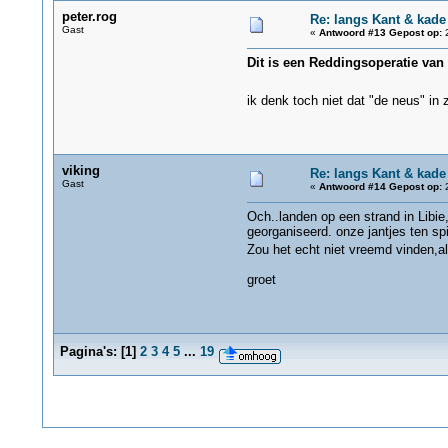
peter.rog
Re: langs Kant & kade
Gast
«
Antwoord #13 Gepost op:
2
Dit is een Reddingsoperatie van 
ik denk toch niet dat "de neus" in zo
viking
Re: langs Kant & kade
Gast
«
Antwoord #14 Gepost op:
2
Och..landen op een strand in Libi
georganiseerd. onze jantjes ten spi
Zou het echt niet vreemd vinden,als
groet
Pagina's:
[
1
]
2
3
4
5
...
19