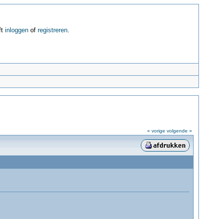
ft
inloggen
of
registreren
.
« vorige
volgende »