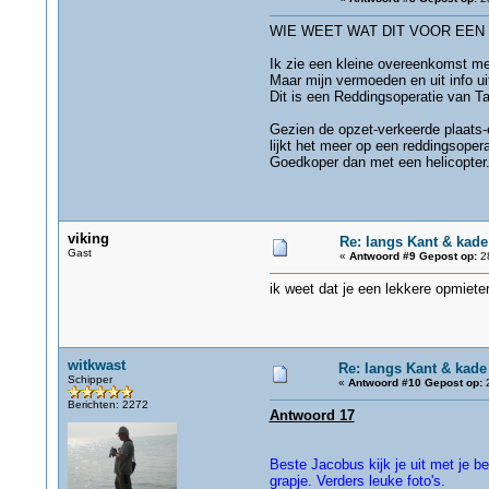
WIE WEET WAT DIT VOOR EEN 
Ik zie een kleine overeenkomst me
Maar mijn vermoeden en uit info uit
Dit is een Reddingsoperatie van Ta
Gezien de opzet-verkeerde plaats-e
lijkt het meer op een reddingsoper
Goedkoper dan met een helicopter
viking
Re: langs Kant & kad
Gast
«
Antwoord #9 Gepost op:
28
ik weet dat je een lekkere opmiete
witkwast
Re: langs Kant & kade
Schipper
«
Antwoord #10 Gepost op:
2
Berichten: 2272
Antwoord 17
Beste Jacobus kijk je uit met je b
grapje. Verders leuke foto's.