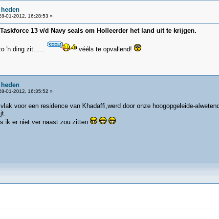
 heden
8-01-2012, 16:28:53 »
Taskforce 13 v/d Navy seals om Holleerder het land uit te krijgen.
 'n ding zit......
vééls te opvallend!
 heden
8-01-2012, 16:35:52 »
e,vlak voor een residence van Khadaffi,werd door onze hoogopgeleide-alweten
jt.
 ik er niet ver naast zou zitten