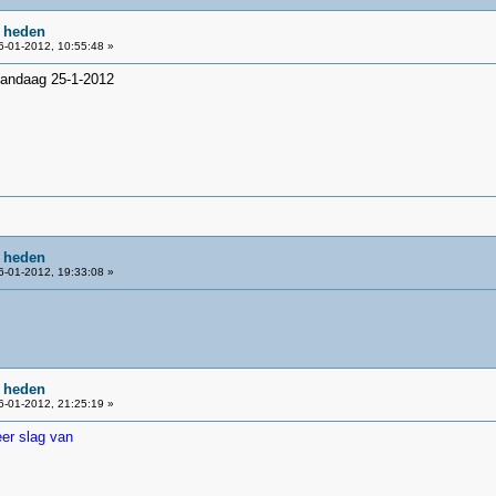
e heden
-01-2012, 10:55:48 »
 vandaag 25-1-2012
e heden
-01-2012, 19:33:08 »
e heden
-01-2012, 21:25:19 »
eer slag van