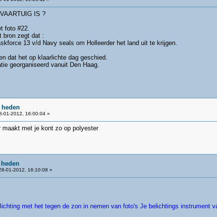
VAARTUIG IS ?
t foto #22.
 bron zegt dat :
skforce 13 v/d Navy seals om Holleerder het land uit te krijgen.
n dat het op klaarlichte dag geschied.
atie georganiseerd vanuit Den Haag.
.
e heden
-01-2012, 16:00:04 »
r maakt met je kont zo op polyester
 heden
8-01-2012, 16:10:08 »
elichting met het tegen de zon in nemen van foto's Je belichtings instrument 