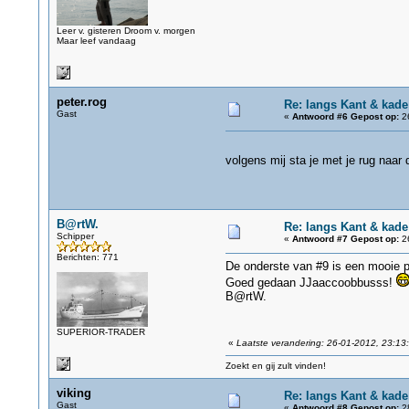
Leer v. gisteren Droom v. morgen
Maar leef vandaag
peter.rog
Re: langs Kant & kad
Gast
«
Antwoord #6 Gepost op:
26
volgens mij sta je met je rug naar
B@rtW.
Re: langs Kant & kad
Schipper
«
Antwoord #7 Gepost op:
26
Berichten: 771
De onderste van #9 is een mooie p
Goed gedaan JJaaccoobbusss!
B@rtW.
SUPERIOR-TRADER
«
Laatste verandering: 26-01-2012, 23:13
Zoekt en gij zult vinden!
viking
Re: langs Kant & kad
Gast
«
Antwoord #8 Gepost op:
28