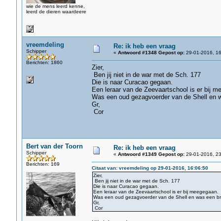
wie de mens leerd kenne,
leerd de dieren waardeere
vreemdeling
Re: ik heb een vraag
Schipper
«
Antwoord #1348 Gepost op:
29-01-2016, 16
Berichten: 1860
Zier,
Ben jij niet in de war met de Sch. 177
Die is naar Curacao gegaan.
Een leraar van de Zeevaartschool is er bij m
Was een oud gezagvoerder van de Shell en w
Gr,
Cor
Bert van der Toorn
Re: ik heb een vraag
Schipper
«
Antwoord #1349 Gepost op:
29-01-2016, 23
Berichten: 169
Citaat van: vreemdeling op 29-01-2016, 16:06:50
Zier,
Ben jij niet in de war met de Sch. 177
Die is naar Curacao gegaan.
Een leraar van de Zeevaartschool is er bij meegegaan.
Was een oud gezagvoerder van de Shell en was een bro
Gr,
Cor