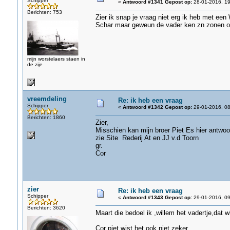
Schipper
«
Antwoord #1341 Gepost op:
28-01-2016, 19
Berichten: 753
Zier ik snap je vraag niet erg ik heb met een
Schar maar geweun de vader ken zn zonen o
mijn worstelaers staen in
de zije
vreemdeling
Re: ik heb een vraag
Schipper
«
Antwoord #1342 Gepost op:
29-01-2016, 08
Berichten: 1860
Zier,
Misschien kan mijn broer Piet Es hier antwoo
zie Site Rederij At en JJ v.d Toorn
gr.
Cor
zier
Re: ik heb een vraag
Schipper
«
Antwoord #1343 Gepost op:
29-01-2016, 09
Berichten: 3620
Maart die bedoel ik ,willem het vadertje,dat w
Cor piet wist het ook niet zeker.