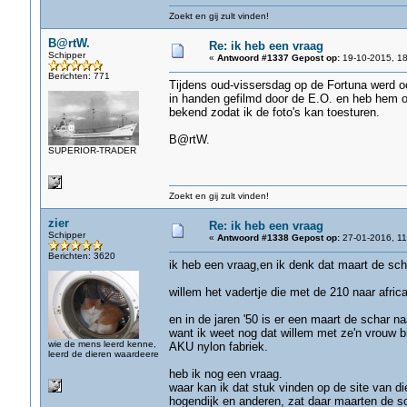
Zoekt en gij zult vinden!
B@rtW.
Re: ik heb een vraag
Schipper
«
Antwoord #1337 Gepost op:
19-10-2015, 18
Berichten: 771
Tijdens oud-vissersdag op de Fortuna werd o
in handen gefilmd door de E.O. en heb hem oo
bekend zodat ik de foto's kan toesturen.
B@rtW.
SUPERIOR-TRADER
Zoekt en gij zult vinden!
zier
Re: ik heb een vraag
Schipper
«
Antwoord #1338 Gepost op:
27-01-2016, 11
Berichten: 3620
ik heb een vraag,en ik denk dat maart de sc
willem het vadertje die met de 210 naar africa
en in de jaren '50 is er een maart de schar n
want ik weet nog dat willem met ze'n vrouw bij
wie de mens leerd kenne,
AKU nylon fabriek.
leerd de dieren waardeere
heb ik nog een vraag.
waar kan ik dat stuk vinden op de site van die
hogendijk en anderen, zat daar maarten de sc