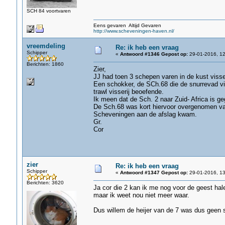
SCH 84 voortvaren
Eens gevaren Altijd Gevaren
http://www.scheveningen-haven.nl/
vreemdeling
Re: ik heb een vraag
Schipper
«
Antwoord #1346 Gepost op:
29-01-2016, 12
Berichten: 1860
Zier,
JJ had toen 3 schepen varen in de kust visser
Een schokker, de SCh.68 die de snurrevad vi
trawl visserij beoefende.
Ik meen dat de Sch. 2 naar Zuid- Africa is ge
De Sch.68 was kort hiervoor overgenomen van
Scheveningen aan de afslag kwam.
Gr.
Cor
zier
Re: ik heb een vraag
Schipper
«
Antwoord #1347 Gepost op:
29-01-2016, 13
Berichten: 3620
Ja cor die 2 kan ik me nog voor de geest hal
maar ik weet nou niet meer waar.
Dus willem de heijer van de 7 was dus geen sch