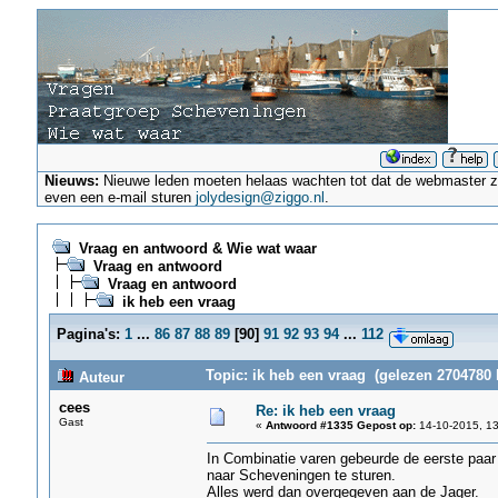
Nieuws:
Nieuwe leden moeten helaas wachten tot dat de webmaster ze a
even een e-mail sturen
jolydesign@ziggo.nl
.
Vraag en antwoord & Wie wat waar
Vraag en antwoord
Vraag en antwoord
ik heb een vraag
Pagina's:
1
...
86
87
88
89
[
90
]
91
92
93
94
...
112
Topic: ik heb een vraag (gelezen 2704780 
Auteur
cees
Re: ik heb een vraag
Gast
«
Antwoord #1335 Gepost op:
14-10-2015, 13
In Combinatie varen gebeurde de eerste paar
naar Scheveningen te sturen.
Alles werd dan overgegeven aan de Jager.