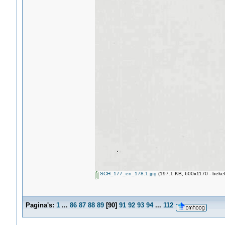
SCH_177_en_178.1.jpg
(197.1 KB, 600x1170 - bekek
Pagina's:
1
...
86
87
88
89
[
90
]
91
92
93
94
...
112