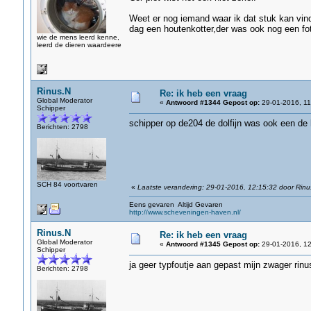
Weet er nog iemand waar ik dat stuk kan vinde
dag een houtenkotter,der was ook nog een fo
wie de mens leerd kenne,
leerd de dieren waardeere
Rinus.N
Re: ik heb een vraag
Global Moderator
«
Antwoord #1344 Gepost op:
29-01-2016, 11
Schipper
schipper op de204 de dolfijn was ook een de
Berichten: 2798
SCH 84 voortvaren
«
Laatste verandering: 29-01-2016, 12:15:32 door Rinu
Eens gevaren Altijd Gevaren
http://www.scheveningen-haven.nl/
Rinus.N
Re: ik heb een vraag
Global Moderator
«
Antwoord #1345 Gepost op:
29-01-2016, 12
Schipper
ja geer typfoutje aan gepast mijn zwager rin
Berichten: 2798