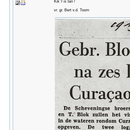
Kik 'r is tan !
vr. gr. Bert v.d. Toorn