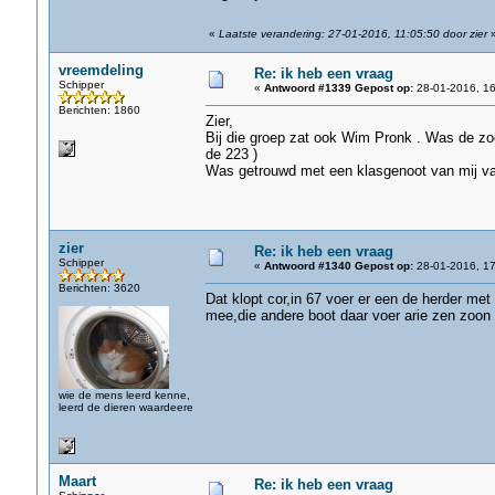
«
Laatste verandering: 27-01-2016, 11:05:50 door zier
vreemdeling
Re: ik heb een vraag
Schipper
«
Antwoord #1339 Gepost op:
28-01-2016, 16
Berichten: 1860
Zier,
Bij die groep zat ook Wim Pronk . Was de zoo
de 223 )
Was getrouwd met een klasgenoot van mij van
zier
Re: ik heb een vraag
Schipper
«
Antwoord #1340 Gepost op:
28-01-2016, 17
Berichten: 3620
Dat klopt cor,in 67 voer er een de herder met
mee,die andere boot daar voer arie zen zoon
wie de mens leerd kenne,
leerd de dieren waardeere
Maart
Re: ik heb een vraag