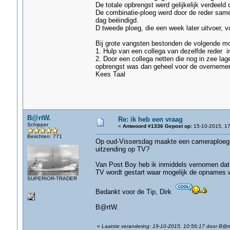
De totale opbrengst werd gelijkelijk verdee
De combinatie-ploeg werd door de reder same
dag beëindigd.
D tweede ploeg, die een week later uitvoer, 
Bij grote vangsten bestonden de volgende mo
1. Hulp van een collega van dezelfde reder i
2. Door een collega netten die nog in zee lag
opbrengst was dan geheel voor de overnemer
Kees Taal
B@rtW.
Re: ik heb een vraag
Schipper
«
Antwoord #1336 Gepost op:
15-10-2015, 17
Berichten: 771
Op oud-Vissersdag maakte een cameraploeg v
uitzending op TV?
Van Post Boy heb ik inmiddels vernomen dat
TV wordt gestart waar mogelijk de opnames 
SUPERIOR-TRADER
Bedankt voor de Tip, Dirk
B@rtW.
«
Laatste verandering: 19-10-2015, 10:56:17 door B@r