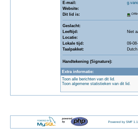
E-mail:
g.van
Website:
Dit lid is:
Offli
Geslacht:
Leeftijd:
Niet 
Locatie:
Lokale tijd:
09-08
Taalpakket:
Dutch
Handtekening (Signature):
Extra informatie:
Toon alle berichten van dit lid.
Toon algemene statistieken van dit lid.
Powered by SMF 1.1