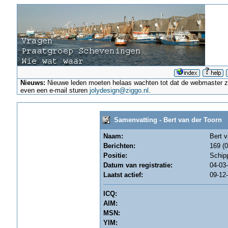
Nieuws:
Nieuwe leden moeten helaas wachten tot dat de webmaster ze a
even een e-mail sturen
jolydesign@ziggo.nl
.
Samenvatting - Bert van der Toorn
Naam:
Bert v
Berichten:
169 (0
Positie:
Schip
Datum van registratie:
04-03
Laatst actief:
09-12
ICQ:
AIM:
MSN:
YIM: