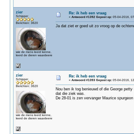
zier
Re: ik heb een vraag
Schipper
«
Antwoord #1392 Gepost op:
05-04-2016, 07
Berichten: 3620
Ja dat ziet er goed uit zo vroog op de ochten
wie de mens leerd kenne,
leerd de dieren waardeere
zier
Re: ik heb een vraag
Schipper
«
Antwoord #1393 Gepost op:
05-04-2016, 12
Berichten: 3620
Nou ben ik tog benieuwd of die George petty 
dat die ziek was.
De 28-01 is zen vervanger Maurice spurgeon
wie de mens leerd kenne,
leerd de dieren waardeere