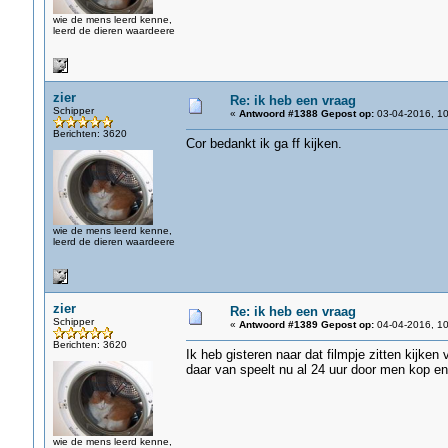
wie de mens leerd kenne,
leerd de dieren waardeere
zier
Re: ik heb een vraag
Schipper
«
Antwoord #1388 Gepost op:
03-04-2016, 10
Berichten: 3620
Cor bedankt ik ga ff kijken.
wie de mens leerd kenne,
leerd de dieren waardeere
zier
Re: ik heb een vraag
Schipper
«
Antwoord #1389 Gepost op:
04-04-2016, 10
Berichten: 3620
Ik heb gisteren naar dat filmpje zitten kijke
daar van speelt nu al 24 uur door men kop en g
wie de mens leerd kenne,