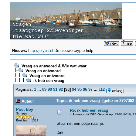
Nieuws:
http://jolybit.nl
De nieuwe crypto hulp
Vraag en antwoord & Wie wat waar
Vraag en antwoord
Vraag en antwoord
ik heb een vraag
Pagina's:
1
...
89
90
91
92
[
93
]
94
95
96
97
...
112
Topic: ik heb een vraag (gelezen 2707362 
Auteur
Post Boy
Re: ik heb een vraag
Schipper
«
Antwoord #1380 Gepost op:
13-03-2016, 12
Berichten: 1317
Stuur net een pbtje naar je.
Dirk.