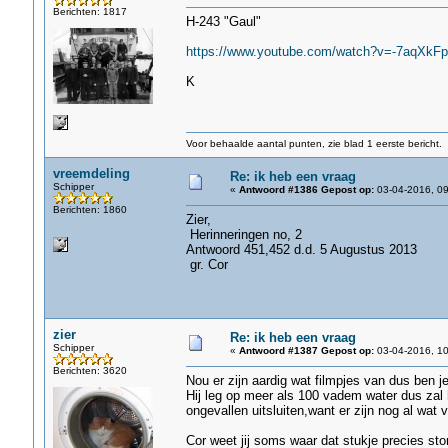
Berichten: 1817
H-243 "Gaul"
https://www.youtube.com/watch?v=-7aqXkF
K
Voor behaalde aantal punten, zie blad 1 eerste bericht.
vreemdeling
Re: ik heb een vraag
Schipper
«
Antwoord #1386 Gepost op:
03-04-2016, 09
Berichten: 1860
Zier,
Herinneringen no, 2
Antwoord 451,452 d.d. 5 Augustus 2013
gr. Cor
zier
Re: ik heb een vraag
Schipper
«
Antwoord #1387 Gepost op:
03-04-2016, 10
Berichten: 3620
Nou er zijn aardig wat filmpjes van dus ben je
Hij leg op meer als 100 vadem water dus zal h
ongevallen uitsluiten,want er zijn nog al wat 
Cor weet jij soms waar dat stukje precies sto