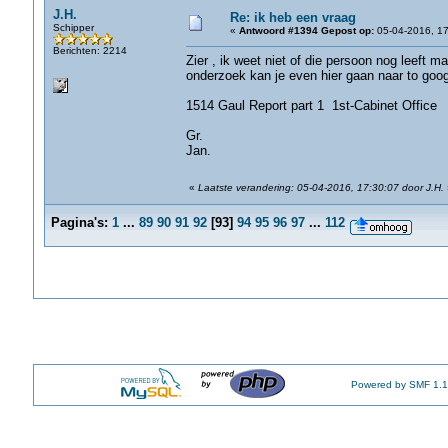
J.H.
Re: ik heb een vraag
Schipper
«
Antwoord #1394 Gepost op:
05-04-2016, 17
Berichten: 2214
Zier , ik weet niet of die persoon nog leeft 
onderzoek kan je even hier gaan naar to google
1514 Gaul Report part 1 1st-Cabinet Office
Gr.
Jan.
«
Laatste verandering: 05-04-2016, 17:30:07 door J.H.
Pagina's:
1
...
89
90
91
92
[
93
]
94
95
96
97
...
112
Powered by SMF 1.1