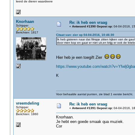
leerd de dieren waardeere
Knorhaan
Re: ik heb een vraag
Schipper
«
Antwoord #1390 Gepost op:
04-04-2016, 15
Berichten: 1817
Citaat van: zier op 04-04-2016, 10:46:30
Ik heb gisteren naar dat filmpje zitten kijken van de ga
door men kop en gaat er niet uit,en krijg er ook de krieb
Hier heb je een toegift Zier
https://www.youtube.com/watch?v=Yfwlj0gb
K
Voor behaalde aantal punten, zie blad 1 eerste bericht.
vreemdeling
Re: ik heb een vraag
Schipper
«
Antwoord #1391 Gepost op:
04-04-2016, 18
Berichten: 1860
Knorhaan.
Je hebt een goede smaak qua muziek.
Cor