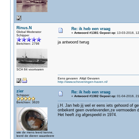
Rinus.N
Re: ik heb een vraag
Global Moderator
«
Antwoord #1381 Gepost op:
13-03-2016, 12
Schipper
ja antwoord twrug
Berichten: 2798
SCH 84 voortvaren
Eens gevaren Altijd Gevaren
http://www.scheveningen-haven.nl/
zier
Re: ik heb een vraag
Schipper
«
Antwoord #1382 Gepost op:
01-04-2016, 21
Berichten: 3620
j.H. Jan heb jij wel er eens iets gehoord of 
onbekent geen overlevenden,ze vermoeden da
Het heeft zig afgespeeld in 1974.
wie de mens leerd kenne,
leerd de dieren waardeere