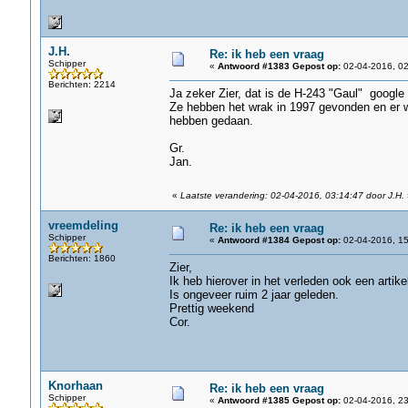
J.H.
Re: ik heb een vraag
Schipper
«
Antwoord #1383 Gepost op:
02-04-2016, 02
Berichten: 2214
Ja zeker Zier, dat is de H-243 "Gaul" google 
Ze hebben het wrak in 1997 gevonden en er wa
hebben gedaan.
Gr.
Jan.
«
Laatste verandering: 02-04-2016, 03:14:47 door J.H.
vreemdeling
Re: ik heb een vraag
Schipper
«
Antwoord #1384 Gepost op:
02-04-2016, 15
Berichten: 1860
Zier,
Ik heb hierover in het verleden ook een artike
Is ongeveer ruim 2 jaar geleden.
Prettig weekend
Cor.
Knorhaan
Re: ik heb een vraag
Schipper
«
Antwoord #1385 Gepost op:
02-04-2016, 23