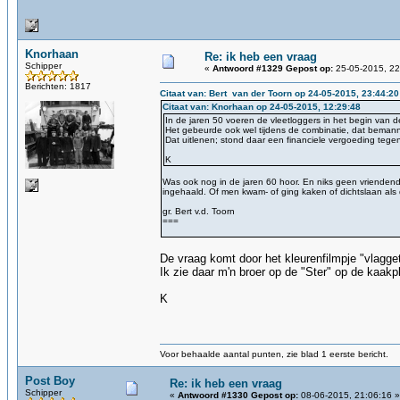
Knorhaan
Re: ik heb een vraag
Schipper
«
Antwoord #1329 Gepost op:
25-05-2015, 22
Berichten: 1817
Citaat van: Bert van der Toorn op 24-05-2015, 23:44:20
Citaat van: Knorhaan op 24-05-2015, 12:29:48
In de jaren 50 voeren de vleetloggers in het begin van de
Het gebeurde ook wel tijdens de combinatie, dat beman
Dat uitlenen; stond daar een financiele vergoeding tegen
K
Was ook nog in de jaren 60 hoor. En niks geen vriendend
ingehaald. Of men kwam- of ging kaken of dichtslaan als
gr. Bert v.d. Toorn
===
De vraag komt door het kleurenfilmpje "vlagge
Ik zie daar m'n broer op de "Ster" op de kaakpla
K
Voor behaalde aantal punten, zie blad 1 eerste bericht.
Post Boy
Re: ik heb een vraag
Schipper
«
Antwoord #1330 Gepost op:
08-06-2015, 21:06:16 »