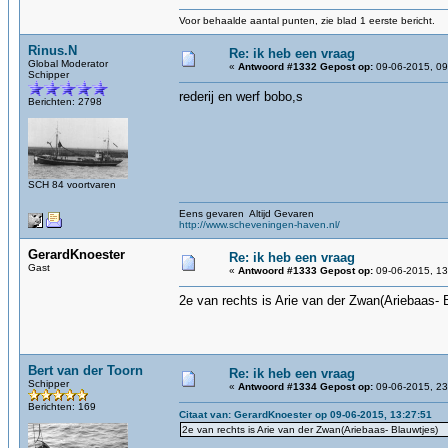
Voor behaalde aantal punten, zie blad 1 eerste bericht.
Rinus.N
Re: ik heb een vraag
Global Moderator
«
Antwoord #1332 Gepost op:
09-06-2015, 09
Schipper
rederij en werf bobo,s
Berichten: 2798
SCH 84 voortvaren
Eens gevaren Altijd Gevaren
http://www.scheveningen-haven.nl/
GerardKnoester
Re: ik heb een vraag
Gast
«
Antwoord #1333 Gepost op:
09-06-2015, 13
2e van rechts is Arie van der Zwan(Ariebaas- 
Bert van der Toorn
Re: ik heb een vraag
Schipper
«
Antwoord #1334 Gepost op:
09-06-2015, 23
Berichten: 169
Citaat van: GerardKnoester op 09-06-2015, 13:27:51
2e van rechts is Arie van der Zwan(Ariebaas- Blauwtjes)