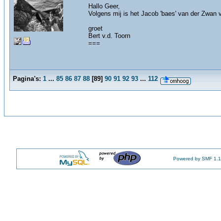
Hallo Geer,
Volgens mij is het Jacob 'baes' van der Zwan
groet
Bert v.d. Toorn
===
Pagina's:
1
...
85
86
87
88
[
89
]
90
91
92
93
...
112
Powered by SMF 1.1