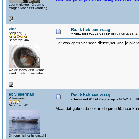
Leer v. gisteren Droom v.
morgen Maar leef vandaag
zier
Re: ik heb een vraag
Schipper
«
Antwoord #1323 Gepost op:
24-05-2015, 17
Berichten: 3620
Het was geen vrienden dienst,het was je plic
wie de mens leerd kenne,
leerd de dieren waardeere
ex visserman
Re: ik heb een vraag
Volmatroos
«
Antwoord #1324 Gepost op:
24-05-2015, 18
Berichten: 62
Maar dat gebeurde ook in de jaren 60 hoor kar
Dit forum is het helemaal !