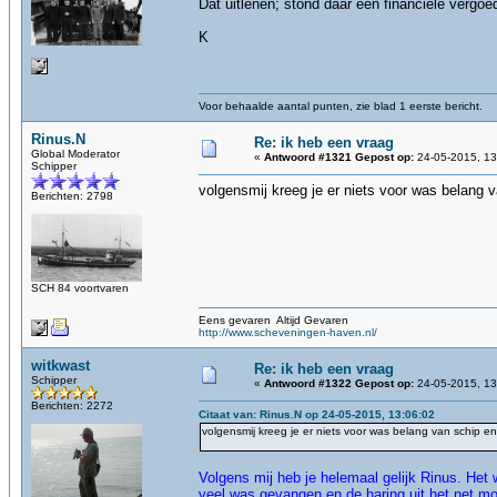
Dat uitlenen; stond daar een financiele vergoe
K
Voor behaalde aantal punten, zie blad 1 eerste bericht.
Rinus.N
Re: ik heb een vraag
Global Moderator
«
Antwoord #1321 Gepost op:
24-05-2015, 13
Schipper
volgensmij kreeg je er niets voor was belang v
Berichten: 2798
SCH 84 voortvaren
Eens gevaren Altijd Gevaren
http://www.scheveningen-haven.nl/
witkwast
Re: ik heb een vraag
Schipper
«
Antwoord #1322 Gepost op:
24-05-2015, 13
Berichten: 2272
Citaat van: Rinus.N op 24-05-2015, 13:06:02
volgensmij kreeg je er niets voor was belang van schip en 
Volgens mij heb je helemaal gelijk Rinus. Het 
veel was gevangen en de haring uit het net m