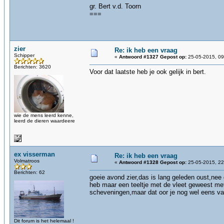
gr. Bert v.d. Toorn
===
zier
Re: ik heb een vraag
Schipper
«
Antwoord #1327 Gepost op:
25-05-2015, 09
Berichten: 3620
Voor dat laatste heb je ook gelijk in bert.
wie de mens leerd kenne,
leerd de dieren waardeere
ex visserman
Re: ik heb een vraag
Volmatroos
«
Antwoord #1328 Gepost op:
25-05-2015, 22
Berichten: 62
goeie avond zier,das is lang geleden oust,ne
heb maar een teeltje met de vleet geweest met 
scheveningen,maar dat oor je nog wel eens van
Dit forum is het helemaal !