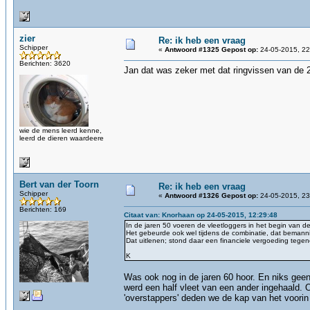
zier
Re: ik heb een vraag
Schipper
«
Antwoord #1325 Gepost op:
24-05-2015, 22
Berichten: 3620
Jan dat was zeker met dat ringvissen van de 
wie de mens leerd kenne,
leerd de dieren waardeere
Bert van der Toorn
Re: ik heb een vraag
Schipper
«
Antwoord #1326 Gepost op:
24-05-2015, 23
Berichten: 169
Citaat van: Knorhaan op 24-05-2015, 12:29:48
In de jaren 50 voeren de vleetloggers in het begin van de 
Het gebeurde ook wel tijdens de combinatie, dat bemann
Dat uitlenen; stond daar een financiele vergoeding tegeno
K
Was ook nog in de jaren 60 hoor. En niks geen
werd een half vleet van een ander ingehaald.
'overstappers' deden we de kap van het voorin