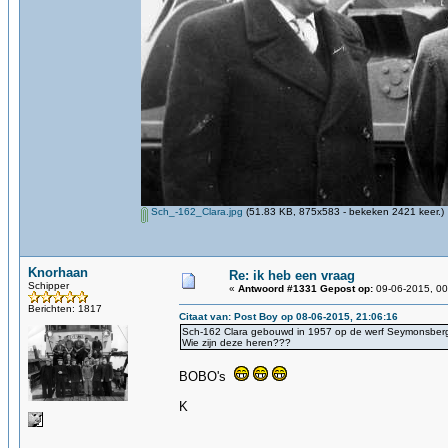
Sch_-162_Clara.jpg
(51.83 KB, 875x583 - bekeken 2421 keer.)
Knorhaan
Re: ik heb een vraag
Schipper
«
Antwoord #1331 Gepost op:
09-06-2015, 00
Berichten: 1817
Citaat van: Post Boy op 08-06-2015, 21:06:16
Sch-162 Clara gebouwd in 1957 op de werf Seymonsber
Wie zijn deze heren???
BOBO's
K