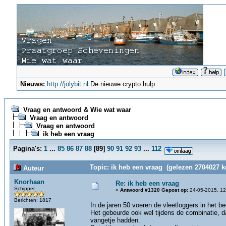
Nieuws:
http://jolybit.nl
De nieuwe crypto hulp
Vraag en antwoord & Wie wat waar
Vraag en antwoord
Vraag en antwoord
ik heb een vraag
Pagina's:
1
...
85
86
87
88
[
89
]
90
91
92
93
...
112
Topic: ik heb een vraag (gelezen 2704027 k
Auteur
Knorhaan
Re: ik heb een vraag
Schipper
«
Antwoord #1320 Gepost op:
24-05-2015, 12
Berichten: 1817
In de jaren 50 voeren de vleetloggers in het be
Het gebeurde ook wel tijdens de combinatie, 
vangetje hadden.