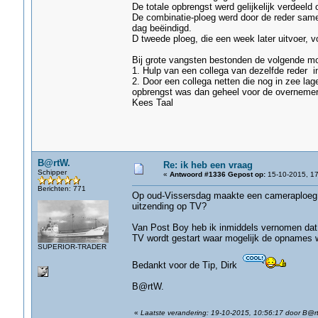
De totale opbrengst werd gelijkelijk verdee
De combinatie-ploeg werd door de reder same
dag beëindigd.
D tweede ploeg, die een week later uitvoer, 
Bij grote vangsten bestonden de volgende mo
1. Hulp van een collega van dezelfde reder i
2. Door een collega netten die nog in zee lag
opbrengst was dan geheel voor de overnemer
Kees Taal
B@rtW.
Re: ik heb een vraag
Schipper
«
Antwoord #1336 Gepost op:
15-10-2015, 17
Berichten: 771
Op oud-Vissersdag maakte een cameraploeg v
uitzending op TV?
Van Post Boy heb ik inmiddels vernomen dat
TV wordt gestart waar mogelijk de opnames 
SUPERIOR-TRADER
Bedankt voor de Tip, Dirk
B@rtW.
«
Laatste verandering: 19-10-2015, 10:56:17 door B@r