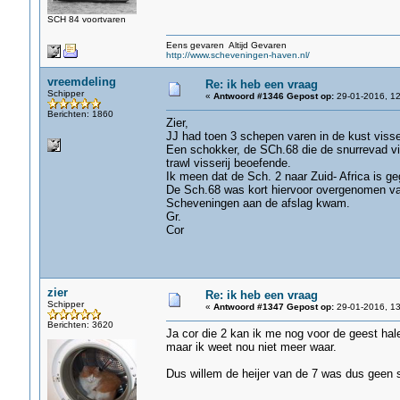
SCH 84 voortvaren
Eens gevaren Altijd Gevaren
http://www.scheveningen-haven.nl/
vreemdeling
Re: ik heb een vraag
Schipper
«
Antwoord #1346 Gepost op:
29-01-2016, 12
Berichten: 1860
Zier,
JJ had toen 3 schepen varen in de kust visser
Een schokker, de SCh.68 die de snurrevad vi
trawl visserij beoefende.
Ik meen dat de Sch. 2 naar Zuid- Africa is ge
De Sch.68 was kort hiervoor overgenomen van
Scheveningen aan de afslag kwam.
Gr.
Cor
zier
Re: ik heb een vraag
Schipper
«
Antwoord #1347 Gepost op:
29-01-2016, 13
Berichten: 3620
Ja cor die 2 kan ik me nog voor de geest hal
maar ik weet nou niet meer waar.
Dus willem de heijer van de 7 was dus geen sch