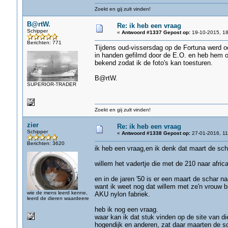
Zoekt en gij zult vinden!
B@rtW.
Re: ik heb een vraag
Schipper
«
Antwoord #1337 Gepost op:
19-10-2015, 18
Berichten: 771
Tijdens oud-vissersdag op de Fortuna werd o
in handen gefilmd door de E.O. en heb hem oo
bekend zodat ik de foto's kan toesturen.
B@rtW.
SUPERIOR-TRADER
Zoekt en gij zult vinden!
zier
Re: ik heb een vraag
Schipper
«
Antwoord #1338 Gepost op:
27-01-2016, 11
Berichten: 3620
ik heb een vraag,en ik denk dat maart de sc
willem het vadertje die met de 210 naar africa
en in de jaren '50 is er een maart de schar n
want ik weet nog dat willem met ze'n vrouw bij
wie de mens leerd kenne,
AKU nylon fabriek.
leerd de dieren waardeere
heb ik nog een vraag.
waar kan ik dat stuk vinden op de site van die
hogendijk en anderen, zat daar maarten de sc