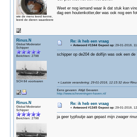
Weet er nog iemand waar ik dat stuk kan vinde
dag een houtenkotter,der was ook nog een fo
wie de mens leerd kenne,
leerd de dieren waardeere
Rinus.N
Re: ik heb een vraag
Global Moderator
«
Antwoord #1344 Gepost op:
29-01-2016, 11
Schipper
schipper op de204 de dolfijn was ook een de
Berichten: 2798
SCH 84 voortvaren
«
Laatste verandering: 29-01-2016, 12:15:32 door Rinu
Eens gevaren Altijd Gevaren
http://www.scheveningen-haven.nl/
Rinus.N
Re: ik heb een vraag
Global Moderator
«
Antwoord #1345 Gepost op:
29-01-2016, 12
Schipper
ja geer typfoutje aan gepast mijn zwager rin
Berichten: 2798