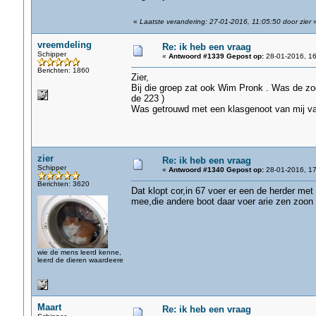
«
Laatste verandering: 27-01-2016, 11:05:50 door zier
vreemdeling
Re: ik heb een vraag
Schipper
«
Antwoord #1339 Gepost op:
28-01-2016, 16
Berichten: 1860
Zier,
Bij die groep zat ook Wim Pronk . Was de zoo
de 223 )
Was getrouwd met een klasgenoot van mij van
zier
Re: ik heb een vraag
Schipper
«
Antwoord #1340 Gepost op:
28-01-2016, 17
Berichten: 3620
Dat klopt cor,in 67 voer er een de herder met
mee,die andere boot daar voer arie zen zoon
wie de mens leerd kenne,
leerd de dieren waardeere
Maart
Re: ik heb een vraag