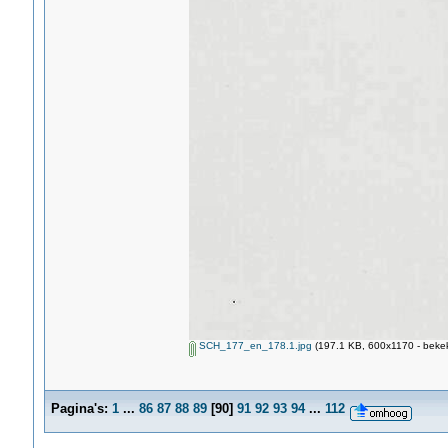
SCH_177_en_178.1.jpg
(197.1 KB, 600x1170 - bekek
Pagina's:
1
...
86
87
88
89
[
90
]
91
92
93
94
...
112