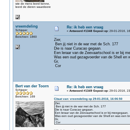
wie de mens leerd kenne,
leerd de dieren waardeere
vreemdeling
Re: ik heb een vraag
Schipper
«
Antwoord #1348 Gepost op:
29-01-2016, 16
Berichten: 1860
Zier,
Ben jij niet in de war met de Sch. 177
Die is naar Curacao gegaan.
Een leraar van de Zeevaartschool is er bij m
Was een oud gezagvoerder van de Shell en w
Gr,
Cor
Bert van der Toorn
Re: ik heb een vraag
Schipper
«
Antwoord #1349 Gepost op:
29-01-2016, 23
Berichten: 169
Citaat van: vreemdeling op 29-01-2016, 16:06:50
Zier,
Ben jij niet in de war met de Sch. 177
Die is naar Curacao gegaan.
Een leraar van de Zeevaartschool is er bij meegegaan.
Was een oud gezagvoerder van de Shell en was een bro
Gr,
Cor