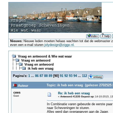
Nieuws:
Nieuwe leden moeten helaas wachten tot dat de webmaster ze a
even een e-mail sturen
jolydesign@ziggo.nl
.
Vraag en antwoord & Wie wat waar
Vraag en antwoord
Vraag en antwoord
ik heb een vraag
Pagina's:
1
...
86
87
88
89
[
90
]
91
92
93
94
...
112
Topic: ik heb een vraag (gelezen 2702525 
Auteur
cees
Re: ik heb een vraag
Gast
«
Antwoord #1335 Gepost op:
14-10-2015, 13
In Combinatie varen gebeurde de eerste paar
naar Scheveningen te sturen.
Alles werd dan overgegeven aan de Jager.