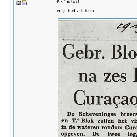
Kik 'r is tan !
vr. gr. Bert v.d. Toorn