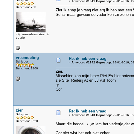
Schipper
«
Antwoord #1341 Gepost op:
28-01-2016, 19
Berichten: 753
Zier ik snap je vraag niet erg ik heb met een
Schar maar geweun de vader ken zn zonen o
mijn worstelaers staen in
de zije
vreemdeling
Re: ik heb een vraag
Schipper
«
Antwoord #1342 Gepost op:
29-01-2016, 08
Berichten: 1860
Zier,
Misschien kan mijn broer Piet Es hier antwoo
zie Site Rederij At en JJ v.d Toorn
gr.
Cor
zier
Re: ik heb een vraag
Schipper
«
Antwoord #1343 Gepost op:
29-01-2016, 09
Berichten: 3620
Maart die bedoel ik ,willem het vadertje,dat w
Cor piet wist het ook niet zeker.