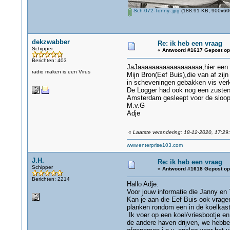
Sch-072-Tonny-.jpg
(188.91 KB, 900x600
dekzwabber
Re: ik heb een vraag
Schipper
«
Antwoord #1617 Gepost op
Berichten: 403
JaJaaaaaaaaaaaaaaaaaa,hier een kl
radio maken is een Virus
Mijn Bron(Eef Buis),die van af zi
in scheveningen gebakken vis verko
De Logger had ook nog een zusters
Amsterdam gesleept voor de sloop
M.v.G
Adje
«
Laatste verandering: 18-12-2020, 17:29
www.enterprise103.com
J.H.
Re: ik heb een vraag
Schipper
«
Antwoord #1618 Gepost op
Berichten: 2214
Hallo Adje.
Voor jouw informatie die Janny en 
Kan je aan die Eef Buis ook vragen
planken rondom een in de koelkast
Ik voer op een koel/vriesbootje e
de andere haven drijven, we hebben