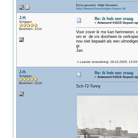
Eens gevaren Altijd Gevaren
http://www.scheveningen-haven.nl/
J.H.
Re: ik heb een vraag
Schipper
«
Antwoord #1615 Gepost op
Berichten: 2214
Voor zover ik me kan herinneren, 
om er de vis doorheen te verkopen, 
nou niet bepaald als een uitnodigen
gr.
Jan.
«
Laatste verandering: 18-12-2020, 13:03:
J.H.
Re: ik heb een vraag
Schipper
«
Antwoord #1616 Gepost op
Berichten: 2214
Sch-72-Tonny