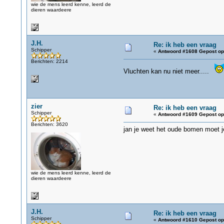
wie de mens leerd kenne, leerd de
dieren waardeere
J.H.
Re: ik heb een vraag
Schipper
«
Antwoord #1608 Gepost op
Berichten: 2214
Vluchten kan nu niet meer.....
zier
Re: ik heb een vraag
Schipper
«
Antwoord #1609 Gepost op
Berichten: 3620
jan je weet het oude bomen moet je
wie de mens leerd kenne, leerd de
dieren waardeere
J.H.
Re: ik heb een vraag
Schipper
«
Antwoord #1610 Gepost op