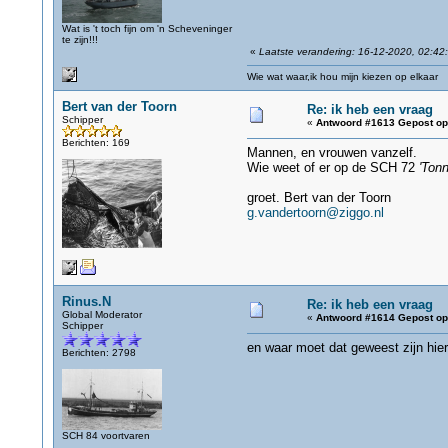
Wat is 't toch fijn om 'n Scheveninger
te zijn!!!
«
Laatste verandering: 16-12-2020, 02:42
Wie wat waar,ik hou mijn kiezen op elkaar
Bert van der Toorn
Re: ik heb een vraag
Schipper
«
Antwoord #1613 Gepost op
Berichten: 169
Mannen, en vrouwen vanzelf.
Wie weet of er op de SCH 72
'Ton
groet. Bert van der Toorn
g.vandertoorn@ziggo.nl
Rinus.N
Re: ik heb een vraag
Global Moderator
«
Antwoord #1614 Gepost op
Schipper
en waar moet dat geweest zijn hier
Berichten: 2798
SCH 84 voortvaren