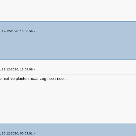
:
12-12-2020, 15:56:56 »
:
13-12-2020, 13:58:08 »
 niet verplanten,maar zeg nooit nooit.
:
16-12-2020, 00:53:01 »