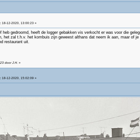
:
18-12-2020, 13:00:23 »
of heb gedroomd, heeft de logger gebakken vis verkocht er was voor die gele
het zal t.h.v. het kombuis zijn geweest althans dat neem ik aan, maar of je a
d restaurant uit.
23 door J.H.
»
:
18-12-2020, 15:02:09 »