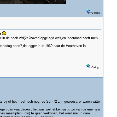
Gelogd
ef
.
ter in de hoek v/d(2e?haven)opgelegd was,en inderdaad heeft men
jesdag anno?,de logger is in 1969 naar de Houthaven in
Gelogd
ts bij of het moet toch nog de Sch-72 zijn geweest, er waren witte
agen dan vaardagen , het was wel lekker rustig zo van de ene naar
es maaltijden (Iglo) te gaan verkopen, het werd niet in dank