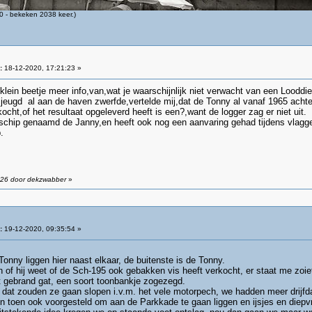
 - bekeken 2038 keer.)
:
18-12-2020, 17:21:23 »
ein beetje meer info,van,wat je waarschijnlijk niet verwacht van een Looddi
jn jeugd al aan de haven zwerfde,vertelde mij,dat de Tonny al vanaf 1965 ach
cht,of het resultaat opgeleverd heeft is een?,want de logger zag er niet uit.
chip genaamd de Janny,en heeft ook nog een aanvaring gehad tijdens vlagget
.
:26 door dekzwabber
»
:
19-12-2020, 09:35:54 »
Tonny liggen hier naast elkaar, de buitenste is de Tonny.
 of hij weet of de Sch-195 ook gebakken vis heeft verkocht, er staat me zoie
 gebrand gat, een soort toonbankje zogezegd.
n dat zouden ze gaan slopen i.v.m. het vele motorpech, we hadden meer drijfd
 toen ook voorgesteld om aan de Parkkade te gaan liggen en ijsjes en diepvri