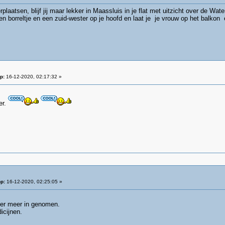
verplaatsen, blijf jij maar lekker in Maassluis in je flat met uitzicht over de W
een borreltje en een zuid-wester op je hoofd en laat je je vrouw op het balk
p:
16-12-2020, 02:17:32 »
er.
p:
16-12-2020, 02:25:05 »
eer meer in genomen.
icijnen.