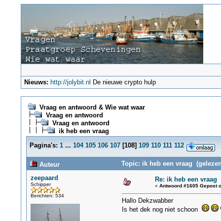
Nieuws:
http://jolybit.nl
De nieuwe crypto hulp
Vraag en antwoord & Wie wat waar
Vraag en antwoord
Vraag en antwoord
ik heb een vraag
Pagina's:
1
...
104
105
106
107
[
108
]
109
110
111
112
Topic: ik heb een vraag (gelezen
Auteur
zeepaard
Re: ik heb een vraag
Schipper
«
Antwoord #1605 Gepost o
Berichten: 534
Hallo Dekzwabber
Is het dek nog niet schoon