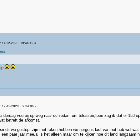
:
11-12-2020, 19:46:19 »
2:48
 op
.
:
12-12-2020, 09:34:06 »
onderdag voorbij op weg naar schiedam om telossen,toen zag ik dat er 153 op
at betreft de afkomst.
t sinds we gestopt zijn met roken hebben we nergens last van het heb wel wat
en paar jaar mee,al is het alleen maar om te kijken hoe dit land langzaam n