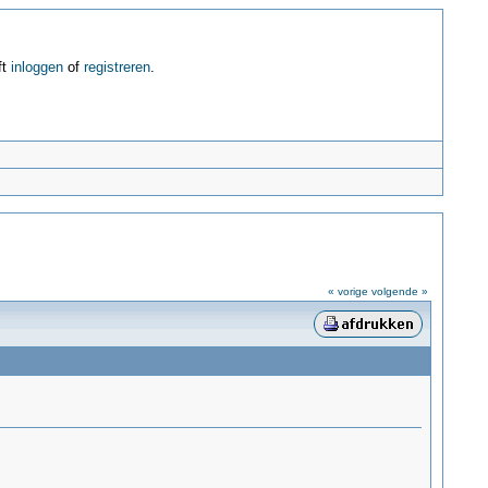
ft
inloggen
of
registreren
.
« vorige
volgende »