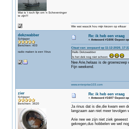
Wat is 't toch fijn om 'n Scheveninger
te zijn!!!
Wie wat waar,ik hou mijn kiezen op elkaar
dekzwabber
Re: ik heb een vraag
Schipper
«
Antwoord #1606 Gepost op
Berichten: 403
Citaat van: zeepaard op 11-12-2020, 17:2
radio maken is een Virus
Hallo Dekzwabber
Is het dek nog niet schoon
Nee Arie,helaas is de groenezeep
Fijn weekend.
www.enterprise103.com
zier
Re: ik heb een vraag
Schipper
«
Antwoord #1607 Gepost op
Berichten: 3620
Ja rinus dat is die,die kwam een d
langzaam aan niet meer tevolgen w
Arie nee we zijn niet ziek gewees
gekregen,dus hobbelen we wel nog e