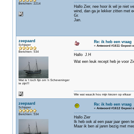
Berichten: 2214
Hallo Zier, nee hoor ik wil je niet 
wind, dan ga je lekker zitten met 
Gr.
Jan.
zeepaard
Re: ik heb een vraag
Schipper
«
Antwoord #1611 Gepost o
Berichten: 534
Hallo J.H
Wat een leuk recept heb je voor Zi
Wat is 't toch fijn om 'n Scheveninger
te zijn!!!
Wie wat waar,ik hou mijn kiezen op elkaar
zeepaard
Re: ik heb een vraag
Schipper
«
Antwoord #1612 Gepost o
Berichten: 534
Hallo Zier
Ik heb ook al een paar jaar geen t
Maar ik ben al jaren bezig met med