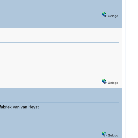
Gelogd
Gelogd
 fabriek van van Heyst
Gelogd