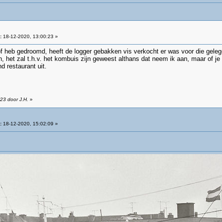
:
18-12-2020, 13:00:23 »
of heb gedroomd, heeft de logger gebakken vis verkocht er was voor die gele
het zal t.h.v. het kombuis zijn geweest althans dat neem ik aan, maar of je a
d restaurant uit.
23 door J.H.
»
:
18-12-2020, 15:02:09 »