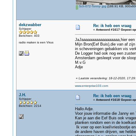
Sch-072-Tonny-.jpg
(188.91 KB, 900x600
dekzwabber
Re: ik heb een vraag
Schipper
«
Antwoord #1617 Gepost op
Berichten: 403
JaJaaaaaaaaaaaaaaaaaa,hier een kl
radio maken is een Virus
Mijn Bron(Eef Buis),die van af zi
in scheveningen gebakken vis verko
De Logger had ook nog een zusters
Amsterdam gesleept voor de sloop
M.v.G
Adje
«
Laatste verandering: 18-12-2020, 17:29
www.enterprise103.com
J.H.
Re: ik heb een vraag
Schipper
«
Antwoord #1618 Gepost op
Berichten: 2214
Hallo Adje.
Voor jouw informatie die Janny en 
Kan je aan die Eef Buis ook vragen
planken rondom een in de koelkast
Ik voer op een koel/vriesbootje e
de andere haven drijven, we hebben