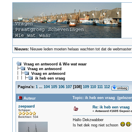
Nieuws:
Nieuwe leden moeten helaas wachten tot dat de webmaster ze
Vraag en antwoord & Wie wat waar
Vraag en antwoord
Vraag en antwoord
ik heb een vraag
Pagina's:
1
...
104
105
106
107
[
108
]
109
110
111
112
Topic: ik heb een vraag (gelezen
Auteur
zeepaard
Re: ik heb een vraag
Schipper
«
Antwoord #1605 Gepost o
Berichten: 534
Hallo Dekzwabber
Is het dek nog niet schoon