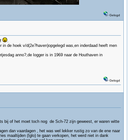
Gelogd
ef
.
ter in de hoek v/d(2e?haven)opgelegd was,en inderdaad heeft men
jesdag anno?,de logger is in 1969 naar de Houthaven in
Gelogd
ts bij of het moet toch nog de Sch-72 zijn geweest, er waren witte
agen dan vaardagen , het was wel lekker rustig zo van de ene naar
es maaltijden (Iglo) te gaan verkopen, het werd niet in dank