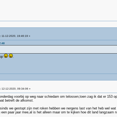
:
11-12-2020, 19:46:19 »
2:48
 op
.
:
12-12-2020, 09:34:06 »
onderdag voorbij op weg naar schiedam om telossen,toen zag ik dat er 153 op
at betreft de afkomst.
t sinds we gestopt zijn met roken hebben we nergens last van het heb wel wat
en paar jaar mee,al is het alleen maar om te kijken hoe dit land langzaam n