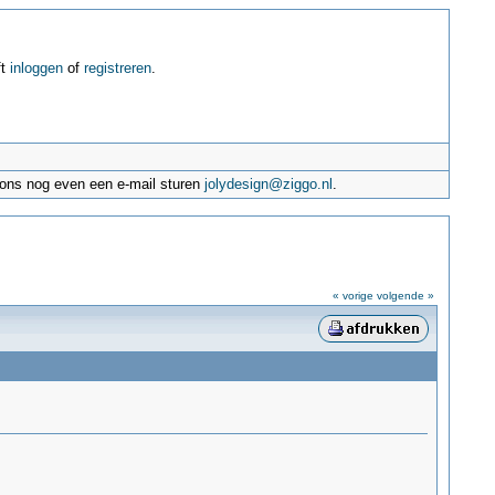
ft
inloggen
of
registreren
.
e ons nog even een e-mail sturen
jolydesign@ziggo.nl
.
« vorige
volgende »