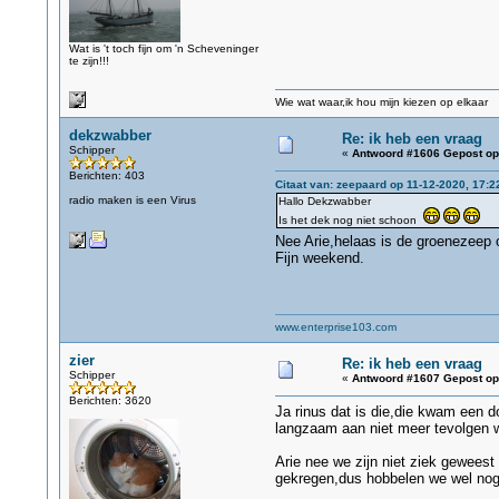
Wat is 't toch fijn om 'n Scheveninger
te zijn!!!
Wie wat waar,ik hou mijn kiezen op elkaar
dekzwabber
Re: ik heb een vraag
Schipper
«
Antwoord #1606 Gepost op
Berichten: 403
Citaat van: zeepaard op 11-12-2020, 17:2
radio maken is een Virus
Hallo Dekzwabber
Is het dek nog niet schoon
Nee Arie,helaas is de groenezeep
Fijn weekend.
www.enterprise103.com
zier
Re: ik heb een vraag
Schipper
«
Antwoord #1607 Gepost op
Berichten: 3620
Ja rinus dat is die,die kwam een d
langzaam aan niet meer tevolgen w
Arie nee we zijn niet ziek gewees
gekregen,dus hobbelen we wel nog e