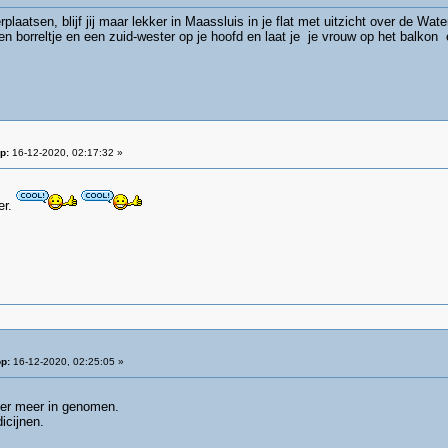
verplaatsen, blijf jij maar lekker in Maassluis in je flat met uitzicht over de W
een borreltje en een zuid-wester op je hoofd en laat je je vrouw op het balk
p:
16-12-2020, 02:17:32 »
er.
p:
16-12-2020, 02:25:05 »
eer meer in genomen.
icijnen.