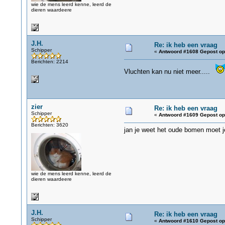
wie de mens leerd kenne, leerd de
dieren waardeere
J.H.
Re: ik heb een vraag
Schipper
«
Antwoord #1608 Gepost op
Berichten: 2214
Vluchten kan nu niet meer.....
zier
Re: ik heb een vraag
Schipper
«
Antwoord #1609 Gepost op
Berichten: 3620
jan je weet het oude bomen moet je
wie de mens leerd kenne, leerd de
dieren waardeere
J.H.
Re: ik heb een vraag
Schipper
«
Antwoord #1610 Gepost op