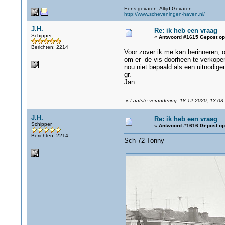
Eens gevaren Altijd Gevaren
http://www.scheveningen-haven.nl/
J.H.
Re: ik heb een vraag
Schipper
«
Antwoord #1615 Gepost op
Berichten: 2214
Voor zover ik me kan herinneren, 
om er de vis doorheen te verkopen, 
nou niet bepaald als een uitnodigen
gr.
Jan.
«
Laatste verandering: 18-12-2020, 13:03:
J.H.
Re: ik heb een vraag
Schipper
«
Antwoord #1616 Gepost op
Berichten: 2214
Sch-72-Tonny