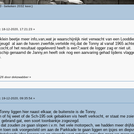
 - bekeken 2032 keer.)
:
18-12-2020, 17:21:23 »
ein beetje meer info,van,wat je waarschijnlijk niet verwacht van een Looddi
jn jeugd al aan de haven zwerfde,vertelde mij,dat de Tonny al vanaf 1965 ach
cht,of het resultaat opgeleverd heeft is een?,want de logger zag er niet uit.
chip genaamd de Janny,en heeft ook nog een aanvaring gehad tijdens vlagget
.
:26 door dekzwabber
»
:
19-12-2020, 09:35:54 »
Tonny liggen hier naast elkaar, de buitenste is de Tonny.
 of hij weet of de Sch-195 ook gebakken vis heeft verkocht, er staat me zoie
 gebrand gat, een soort toonbankje zogezegd.
n dat zouden ze gaan slopen i.v.m. het vele motorpech, we hadden meer drijfd
 toen ook voorgesteld om aan de Parkkade te gaan liggen en ijsjes en diepvri