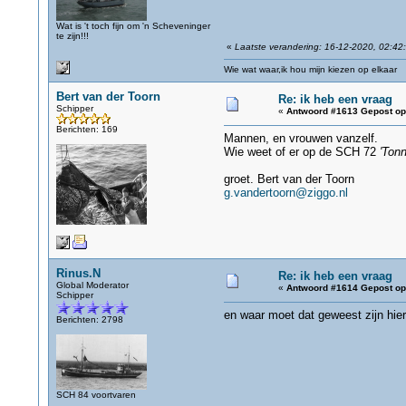
Wat is 't toch fijn om 'n Scheveninger
te zijn!!!
«
Laatste verandering: 16-12-2020, 02:42
Wie wat waar,ik hou mijn kiezen op elkaar
Bert van der Toorn
Re: ik heb een vraag
Schipper
«
Antwoord #1613 Gepost op
Berichten: 169
Mannen, en vrouwen vanzelf.
Wie weet of er op de SCH 72
'Ton
groet. Bert van der Toorn
g.vandertoorn@ziggo.nl
Rinus.N
Re: ik heb een vraag
Global Moderator
«
Antwoord #1614 Gepost op
Schipper
en waar moet dat geweest zijn hier
Berichten: 2798
SCH 84 voortvaren