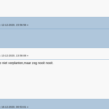
:
12-12-2020, 15:56:56 »
:
13-12-2020, 13:58:08 »
 niet verplanten,maar zeg nooit nooit.
:
16-12-2020, 00:53:01 »