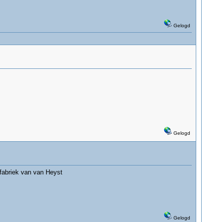
Gelogd
Gelogd
 fabriek van van Heyst
Gelogd