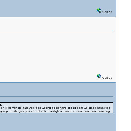
Gelogd
Gelogd
de
da en sjors van de aardweg bas woond op bonaire die zit daar wel goed kaka roos
langs op de site groetjes van zal ook eens kijken naar foto.s daaaaaaaaaaaaaaaag