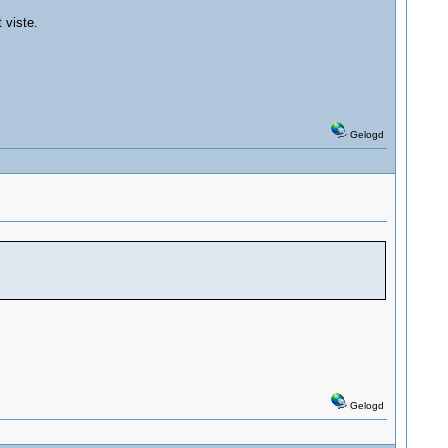
 viste.
Gelogd
Gelogd