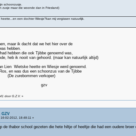
ijn schoonzusje.
maar die woonde dan in Friesland)
 heette...en een dochter Wiesje?kan mij vergissen natuurlijk.
nnen, maar ik dacht dat we het hier over de
 was hebben.
gehad hebben die ook Tjibbe genoemd was,
e, heb ik nooit van gehoord. (maar kan natuurlijk altijd)
van Lien Wietske heette en Wiesje werd genoemd.
n Ros, en was dus een schoonzus van de Tjibbe
en. (De zurebommen verkoper)
zv
41 door G.Z.V.
»
n GZV
16-02-2012, 18:48:11 »
p de thabor school gezeten die hete hiltje of heeltje die had een oudere broer d