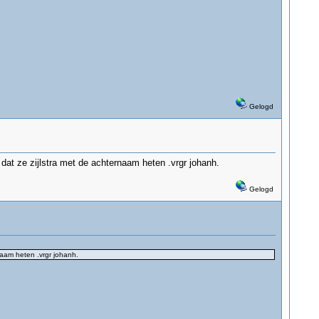
Gelogd
 dat ze zijlstra met de achternaam heten .vrgr johanh.
Gelogd
rnaam heten .vrgr johanh.