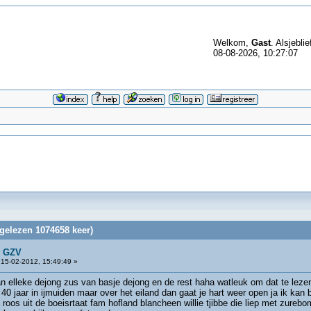
Welkom,
Gast
. Alsjeblie
08-08-2026, 10:27:07
gelezen 1074658 keer)
n GZV
15-02-2012, 15:49:49 »
van elleke dejong zus van basje dejong en de rest haha watleuk om dat te leze
r 40 jaar in ijmuiden maar over het eiland dan gaat je hart weer open ja ik 
 roos uit de boeisrtaat fam hofland blancheen willie tjibbe die liep met zure