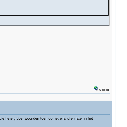
Gelogd
ie hete tjibbe ,woonden toen op het eiland en later in het