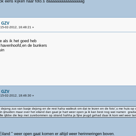
 ook eens kijken naar foto.s daaaaaaaaaaaaaaaag
n GZV
15-02-2012, 16:48:21 »
e als ik het goed heb
t havenhoofd,en de bunkers
uin
n GZV
15-02-2012, 18:46:30 »
9
ke dejong zus van basje dejong en de rest haha watleuk om dat te lezen en de foto',s me huis op 
r in ijmuiden maar over het eiland dan gaat je hart weer open ja ik kan best nog wat namen gra
illie tjibbe die liep met zurebommen op strand hahha ja fijne jeugd gehad daar ik kom wel weer 
iland " weer open gaat komen er altijd weer herinneringen boven.