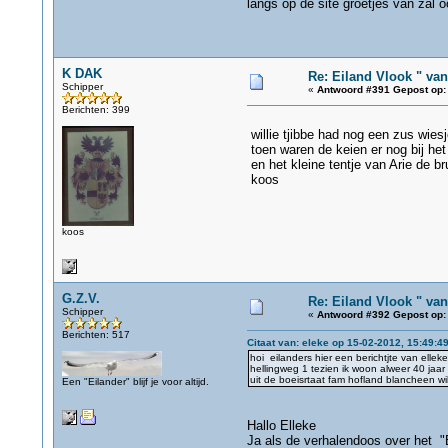
langs op de site groetjes van zal
K DAK
Re: Eiland Vlook " va
Schipper
«
Antwoord #391 Gepost op:
Berichten: 399
willie tjibbe had nog een zus wiesj
toen waren de keien er nog bij he
en het kleine tentje van Arie de br
koos
koos
G.Z.V.
Re: Eiland Vlook " va
Schipper
«
Antwoord #392 Gepost op:
Berichten: 517
Citaat van: eleke op 15-02-2012, 15:49:4
hoi eilanders hier een berichtjte van elle
hellingweg 1 tezien ik woon alweer 40 jaa
uit de boeisrtaat fam hofland blancheen w
Een "Eilander" blijf je voor altijd.
Hallo Elleke
Ja als de verhalendoos over het "E