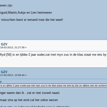
boren zijn
igurd,Martin,Aukje en Lien herinneren
r misschien leest er iemand mee die het weet!
n GZV
16-02-2012, 21:27:58 »
tyd [56] is en tjibbe 2 jaar ouder,zat met myn zus in de klas.staat me iets by
n GZV
17-02-2012, 13:56:44 »
58
 is en tjibbe 2 jaar ouder,zat met myn zus in de klas.staat me iets by dat ze zijlstra met de achte
nger waren dan ik...zat er niet zoveel naast
maar stra op het eind zal het zeker wezen