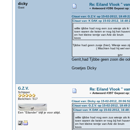
dicky
Re: Eiland Vlook " va
Gast
«
Antwoord #396 Gepost op:
Citaat van: G.Z.V. op 15-02-2012, 18:49:2
Citaat van: K DAK op 15-02-2012, 16:48:
willie tjibbe had nog een zus wiesje als i
toen waren de keien er nog bij het have
en het kleine tentje van Arie de bruin
koos
Tjibbe had geen zusje (hier), Wiesje was z
( Mischien had hij wel een zusje 
gzv
Gerrit,had Tjibbe geen zoon die oo
Groetjes Dicky
G.Z.V.
Re: Eiland Vlook " va
Schipper
«
Antwoord #397 Gepost op:
Berichten: 517
Citaat van: Dicky op 15-02-2012, 20:06:5
Citaat van: G.Z.V. op 15-02-2012, 18:49:
Citaat van: K DAK op 15-02-2012, 16:48
Een "Eilander" blijf je voor altijd.
willie tjibbe had nog een zus wiesje als 
toen waren de keien er nog bij het have
en het kleine tentje van Arie de bruin
koos