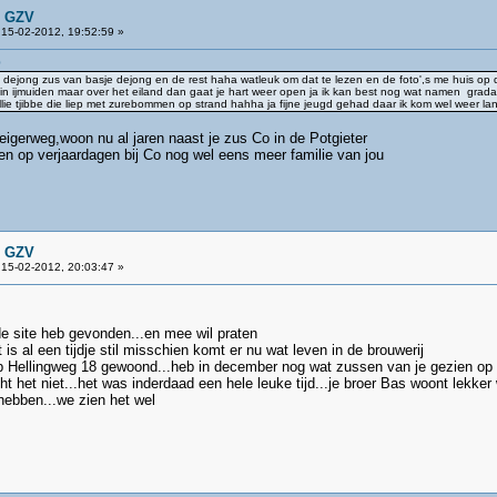
n GZV
15-02-2012, 19:52:59 »
9
ke dejong zus van basje dejong en de rest haha watleuk om dat te lezen en de foto',s me huis op 
r in ijmuiden maar over het eiland dan gaat je hart weer open ja ik kan best nog wat namen gra
illie tjibbe die liep met zurebommen op strand hahha ja fijne jeugd gehad daar ik kom wel weer 
gerweg,woon nu al jaren naast je zus Co in de Potgieter
en op verjaardagen bij Co nog wel eens meer familie van jou
n GZV
15-02-2012, 20:03:47 »
de site heb gevonden...en mee wil praten
 is al een tijdje stil misschien komt er nu wat leven in de brouwerij
b op Hellingweg 18 gewoond...heb in december nog wat zussen van je gezien op h
ht het niet...het was inderdaad een hele leuke tijd...je broer Bas woont lek
 hebben...we zien het wel