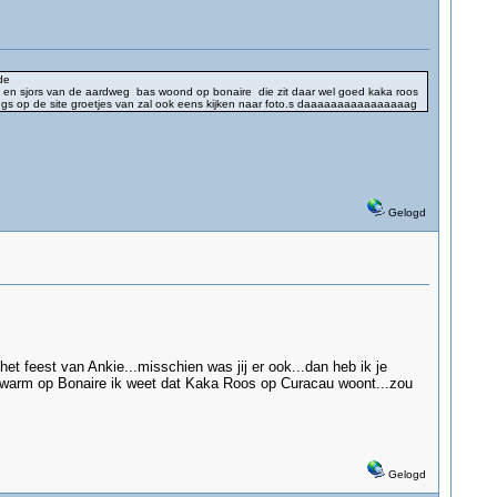
de
da en sjors van de aardweg bas woond op bonaire die zit daar wel goed kaka roos
langs op de site groetjes van zal ook eens kijken naar foto.s daaaaaaaaaaaaaaaag
Gelogd
et feest van Ankie...misschien was jij er ook...dan heb ik je
ker warm op Bonaire ik weet dat Kaka Roos op Curacau woont...zou
Gelogd