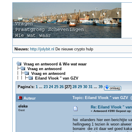
Nieuws:
http://jolybit.nl
De nieuwe crypto hulp
Vraag en antwoord & Wie wat waar
Vraag en antwoord
Vraag en antwoord
Eiland Vlook " van GZV
Pagina's:
1
...
23
24
25
26
[
27
]
28
29
30
31
...
39
Topic: Eiland Vlook " van GZV (
Auteur
eleke
Re: Eiland Vlook " va
Gast
«
Antwoord #390 Gepost op:
hoi eilanders hier een berichtjte 
hellingweg 1 tezien ik woon alwee
bonaire die zit daar wel goed kaka