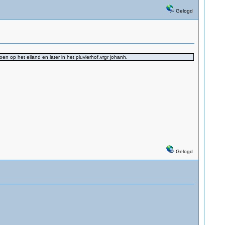
Gelogd
en op het eiland en later in het pluvierhof.vrgr johanh.
Gelogd