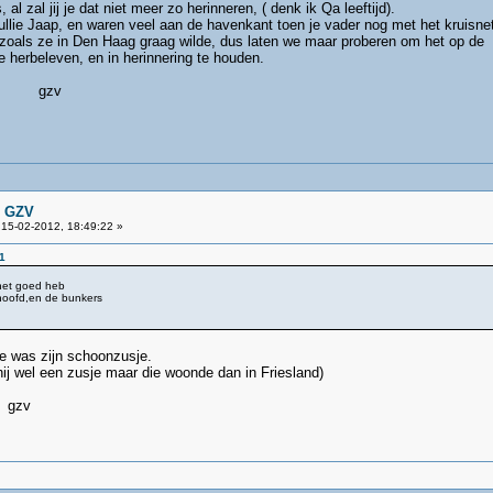
, al zal jij je dat niet meer zo herinneren, ( denk ik Qa leeftijd).
ullie Jaap, en waren veel aan de havenkant toen je vader nog met het kruisnet
d zoals ze in Den Haag graag wilde, dus laten we maar proberen om het op de
 herbeleven, en in herinnering te houden.
v
n GZV
15-02-2012, 18:49:22 »
1
 het goed heb
hoofd,en de bunkers
je was zijn schoonzusje.
 zusje maar die woonde dan in Friesland)
v