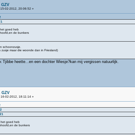
n GZV
15-02-2012, 20:06:52 »
2
21
k het goed heb
nhoofd,en de bunkers
ijn schoonzusje.
maar die woonde dan in Friesland)
k Tjibbe heette...en een dochter Wiesje?kan mij vergissen natuurlijk.
n GZV
16-02-2012, 18:11:14 »
2
22
:21
ik het goed heb
nhoofd,en de bunkers