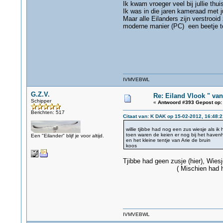
Ik kwam vroeger veel bij jullie thuis
Ik was in die jaren kameraad met j
Maar alle Eilanders zijn verstrooi
moderne manier (PC) een beetje te
gz
IVMVEBWL
G.Z.V.
Re: Eiland Vlook " va
Schipper
«
Antwoord #393 Gepost op:
Berichten: 517
Citaat van: K DAK op 15-02-2012, 16:48:2
willie tjibbe had nog een zus wiesje als ik
toen waren de keien er nog bij het haven
Een "Eilander" blijf je voor altijd.
en het kleine tentje van Arie de bruin
koos
Tjibbe had geen zusje (hier), Wies
( Mischien had hij wel een
gz
IVMVEBWL