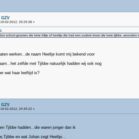
n GZV
16-02-2012, 20:25:38 »
11
bor school gezeten die hete hiltje of heeltje die had een oudere broer die hete tjibbe ,woonden to
aten werken...de naam Heeltje komt mij bekend voor
aam...het zelfde met Tjibbe natuurlijk hadden wij ook nog
r wat haar leeftijd is?
n GZV
16-02-2012, 20:35:22 »
 en Tjibbe hadden...die waren jonger dan ik
e,Tjibbe en wat Johan zegt Heeltje...