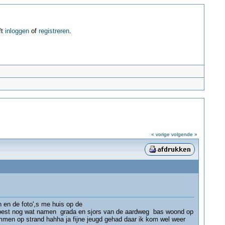
ft
inloggen
of
registreren
.
« vorige
volgende »
n en de foto',s me huis op de
kan best nog wat namen grada en sjors van de aardweg bas woond op
bommen op strand hahha ja fijne jeugd gehad daar ik kom wel weer