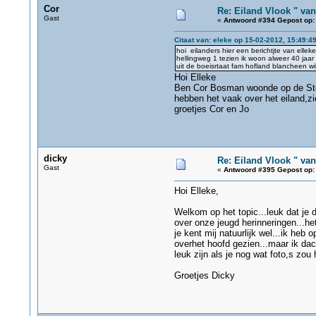
Cor
Re: Eiland Vlook " va
Gast
«
Antwoord #394 Gepost op:
Citaat van: eleke op 15-02-2012, 15:49:4
hoi eilanders hier een berichtjte van elle
hellingweg 1 tezien ik woon alweer 40 jaa
uit de boeisrtaat fam hofland blancheen w
Hoi Elleke
Ben Cor Bosman woonde op de Stei
hebben het vaak over het eiland,zi
groetjes Cor en Jo
dicky
Re: Eiland Vlook " va
Gast
«
Antwoord #395 Gepost op:
Hoi Elleke,
Welkom op het topic...leuk dat je 
over onze jeugd herinneringen...het
je kent mij natuurlijk wel...ik he
overhet hoofd gezien...maar ik dac
leuk zijn als je nog wat foto,s zou
Groetjes Dicky