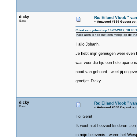
dicky
Re: Eiland Vlook " va
Gast
«
Antwoord #399 Gepost op:
Citaat van: johanh op 16-02-2012, 18:48:
hallo allen ik heb met een meisje op de tha
Hallo Johanh,
Je hebt mijn geheugen weer even l
was voor die tijd een hele aparte n
nooit van gehoord...weet jij ongevee
groetjes Dicky
dicky
Re: Eiland Vlook " va
Gast
«
Antwoord #400 Gepost op:
Hoi Gerrit,
Ik weet niet hoeveel kinderen Lien
in mijn belevenis...waren het Wiesj