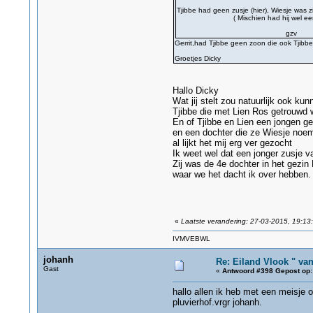
Tjibbe had geen zusje (hier), Wiesje was z
( Mischien had hij wel een zusje 
gzv
Gerrit,had Tjibbe geen zoon die ook Tjibbe
Groetjes Dicky
Hallo Dicky
Wat jij stelt zou natuurlijk ook ku
Tjibbe die met Lien Ros getrouwd
En of Tjibbe en Lien een jongen 
en een dochter die ze Wiesje noemd
al lijkt het mij erg ver gezocht
Ik weet wel dat een jonger zusje 
Zij was de 4e dochter in het gezi
waar we het dacht ik over hebb
g
«
Laatste verandering: 27-03-2015, 19:13:
IVMVEBWL
johanh
Re: Eiland Vlook " va
Gast
«
Antwoord #398 Gepost op:
hallo allen ik heb met een meisje o
pluvierhof.vrgr johanh.