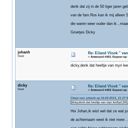
denk dat zij in de 50 tiger jaren ge
van de fam.Ros kan ik mij alleen S
die waren weer ouder dan ik...maa
Groetjes Dicky
johanh
Re: Eiland Vlook " va
Gast
«
Antwoord #401 Gepost op:
dicky,denk dat heeltje van myn leef
dicky
Re: Eiland Vlook " va
Gast
«
Antwoord #402 Gepost op:
Citaat van: johanh op 16-02-2012, 21:27:
dicky,denk dat heeltje van myn leeftyd [56]
Hoi Johan,ik wist wel dat ze wat jo
de achternaam weet ik niet meer...