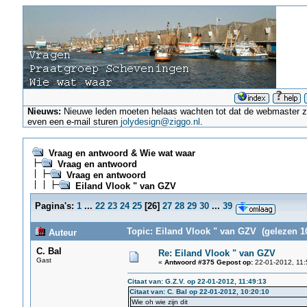
Nieuws:
Nieuwe leden moeten helaas wachten tot dat de webmaster ze a
even een e-mail sturen
jolydesign@ziggo.nl
.
Vraag en antwoord & Wie wat waar
Vraag en antwoord
Vraag en antwoord
Eiland Vlook " van GZV
Pagina's:
1
...
22
23
24
25
[
26
]
27
28
29
30
...
39
Topic: Eiland Vlook " van GZV (gelezen 1
Auteur
C. Bal
Re: Eiland Vlook " van GZV
Gast
«
Antwoord #375 Gepost op:
22-01-2012, 11:
Citaat van: G.Z.V. op 22-01-2012, 11:49:13
Citaat van: C. Bal op 22-01-2012, 10:20:10
Wie oh wie zijn dit