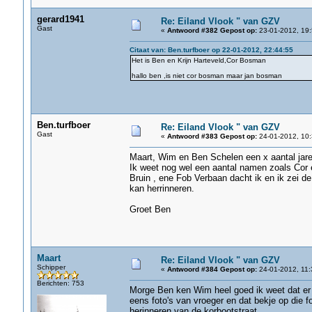
gerard1941
Re: Eiland Vlook " van GZV
Gast
«
Antwoord #382 Gepost op:
23-01-2012, 19:
Citaat van: Ben.turfboer op 22-01-2012, 22:44:55
Het is Ben en Krijn Harteveld,Cor Bosman
hallo ben ,is niet cor bosman maar jan bosman
Ben.turfboer
Re: Eiland Vlook " van GZV
Gast
«
Antwoord #383 Gepost op:
24-01-2012, 10:
Maart, Wim en Ben Schelen een x aantal jaren
Ik weet nog wel een aantal namen zoals Cor 
Bruin , ene Fob Verbaan dacht ik en ik zei d
kan herrinneren.
Groet Ben
Maart
Re: Eiland Vlook " van GZV
Schipper
«
Antwoord #384 Gepost op:
24-01-2012, 11:
Berichten: 753
Morge Ben ken Wim heel goed ik weet dat er 
eens foto's van vroeger en dat bekje op die f
herinneren van de korbootstraat