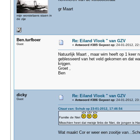
gr Maart
mijn worstelaers staen in
de zije
Ben.turfboer
Re: Eiland Vlook " van GZV
Gast
«
Antwoord #385 Gepost op:
24-01-2012, 22:
Natuurlijk Maart , maar wim heeft op 1 keer n
geblesseerd van het veld gekomen en dat was 
krijgen.
Groet ,
Ben
dicky
Re: Eiland Vlook " van GZV
Gast
«
Antwoord #386 Gepost op:
24-01-2012, 23:
Citaat van: Schub op 23-01-2012, 17:46:54
Familie de Niet
Misschien heet dat meisje links de Niet, de jongen is H
Wat maakt Cor er weer een zooitje van...Sch