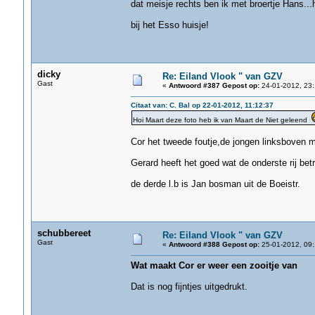
dat meisje rechts ben ik met broertje Hans...h
bij het Esso huisje!
dicky
Re: Eiland Vlook " van GZV
Gast
«
Antwoord #387 Gepost op:
24-01-2012, 23:
Citaat van: C. Bal op 22-01-2012, 11:12:37
Hoi Maart deze foto heb ik van Maart de Niet geleend
Cor het tweede foutje,de jongen linksboven met
Gerard heeft het goed wat de onderste rij betr
de derde l.b is Jan bosman uit de Boeistr.
schubbereet
Re: Eiland Vlook " van GZV
Gast
«
Antwoord #388 Gepost op:
25-01-2012, 09:
Wat maakt Cor er weer een zooitje van
Dat is nog fijntjes uitgedrukt.