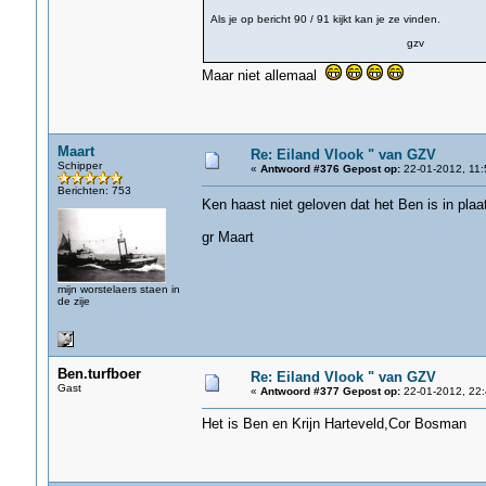
Als je op bericht 90 / 91 kijkt kan je ze vinden.
gzv
Maar niet allemaal
Maart
Re: Eiland Vlook " van GZV
Schipper
«
Antwoord #376 Gepost op:
22-01-2012, 11:
Berichten: 753
Ken haast niet geloven dat het Ben is in pla
gr Maart
mijn worstelaers staen in
de zije
Ben.turfboer
Re: Eiland Vlook " van GZV
Gast
«
Antwoord #377 Gepost op:
22-01-2012, 22:
Het is Ben en Krijn Harteveld,Cor Bosman