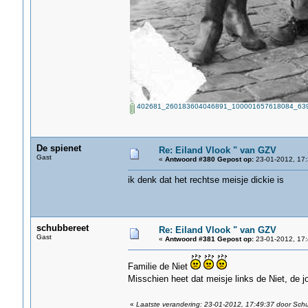
402681_260183604046891_100001657618084_639
De spienet
Re: Eiland Vlook " van GZV
Gast
«
Antwoord #380 Gepost op:
23-01-2012, 17:
ik denk dat het rechtse meisje dickie is
schubbereet
Re: Eiland Vlook " van GZV
Gast
«
Antwoord #381 Gepost op:
23-01-2012, 17:
Familie de Niet
Misschien heet dat meisje links de Niet, de 
«
Laatste verandering: 23-01-2012, 17:49:37 door Sch