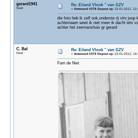
gerard1941
Re: Eiland Vlook " van GZV
Gast
«
Antwoord #378 Gepost op:
22-01-2012, 22:
die foto heb ik zelf ook,onderste rij vlnr joop 
achternaam weet ik niet meer ik dacht iets v
achter het zeemanshuis gr gerard
C. Bal
Re: Eiland Vlook " van GZV
Gast
«
Antwoord #379 Gepost op:
23-01-2012, 16:
Fam de Niet