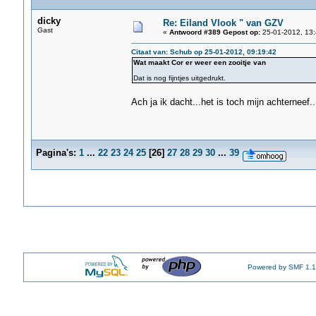
dicky
Re: Eiland Vlook " van GZV
Gast
«
Antwoord #389 Gepost op:
25-01-2012, 13:
Citaat van: Schub op 25-01-2012, 09:19:42
Wat maakt Cor er weer een zooitje van
Dat is nog fijntjes uitgedrukt.
Ach ja ik dacht...het is toch mijn achterneef..
Pagina's:
1
...
22
23
24
25
[
26
]
27
28
29
30
...
39
Powered by SMF 1.1