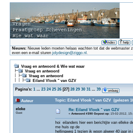
Nieuws:
Nieuwe leden moeten helaas wachten tot dat de webmaster ze a
even een e-mail sturen
jolydesign@ziggo.nl
.
Vraag en antwoord & Wie wat waar
Vraag en antwoord
Vraag en antwoord
Eiland Vlook " van GZV
Pagina's:
1
...
23
24
25
26
[
27
]
28
29
30
31
...
39
Topic: Eiland Vlook " van GZV (gelezen 1
Auteur
eleke
Re: Eiland Vlook " van GZV
Gast
«
Antwoord #390 Gepost op:
15-02-2012, 15:
hoi eilanders hier een berichtjte van elleke 
me huis op de
hellingweg 1 tezien ik woon alweer 40 jaar in