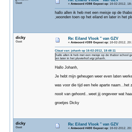
Gast
«
Antwoord #398 Gepost op:
16-02-2012, 18:
hallo allen ik heb met een meisje op de thabor
,woonden toen op het eiland en later in het pl
dicky
Re: Eiland Vlook " van GZV
Gast
«
Antwoord #399 Gepost op:
16-02-2012, 20:
Citaat van: johanh op 16-02-2012, 18:48:11
hallo allen ik heb met een meisje op de thabor school ge
en later in het pluvierhof.vrgr johanh.
Hallo Johanh,
Je hebt mijn geheugen weer even laten werke
was voor die tijd een hele aparte naam...het 
nooit van gehoord...weet jij ongeveer wat haar 
groetjes Dicky
dicky
Re: Eiland Vlook " van GZV
Gast
«
Antwoord #400 Gepost op:
16-02-2012, 20: