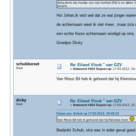
dicky,denk dat heeltje van myn leeftyd [56] is en tjibbe 
johanh.
Hoi Johan,ik wist wel dat ze wat jonger waren 
de achternaam weet ik niet meer...maar stra 
een echte friese achternaam eindigd op stra, 
Groetjes Dicky
schubbereet
Re: Eiland Vlook " van GZV
Gast
«
Antwoord #403 Gepost op:
17-02-2012, 20:
Van Rinus Bil heb ik gehoord dat hij Kleinstr
dicky
Re: Eiland Vlook " van GZV
Gast
«
Antwoord #404 Gepost op:
17-02-2012, 22:
Citaat van: Schub op 17-02-2012, 20:45:12
Van Rinus Bil heb ik gehoord dat hij Kleinstra heet.
Bedankt Schub, stra was in ieder geval goed.