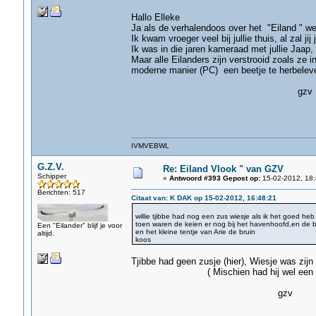
Hallo Elleke
Ja als de verhalendoos over het "Eiland " we
Ik kwam vroeger veel bij jullie thuis, al zal jij
Ik was in die jaren kameraad met jullie Jaap,
Maar alle Eilanders zijn verstrooid zoals ze
moderne manier (PC) een beetje te herbeleven
gzv
IVMVEBWL
G.Z.V.
Re: Eiland Vlook " van GZV
Schipper
«
Antwoord #393 Gepost op:
15-02-2012, 18:
Berichten: 517
Citaat van: K DAK op 15-02-2012, 16:48:21
willie tjibbe had nog een zus wiesje als ik het goed heb
toen waren de keien er nog bij het havenhoofd,en de 
Een "Eilander" blijf je voor
en het kleine tentje van Arie de bruin
altijd.
koos
Tjibbe had geen zusje (hier), Wiesje was zij
( Mischien had hij wel een zusje ma
gzv