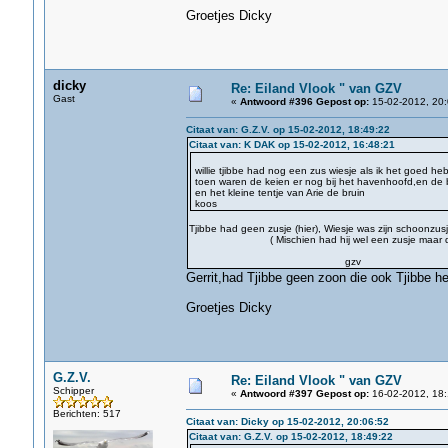
Groetjes Dicky
dicky
Re: Eiland Vlook " van GZV
Gast
«
Antwoord #396 Gepost op:
15-02-2012, 20:
Citaat van: G.Z.V. op 15-02-2012, 18:49:22
Citaat van: K DAK op 15-02-2012, 16:48:21
willie tjibbe had nog een zus wiesje als ik het goed he
toen waren de keien er nog bij het havenhoofd,en de 
en het kleine tentje van Arie de bruin
koos
Tjibbe had geen zusje (hier), Wiesje was zijn schoonzusj
( Mischien had hij wel een zusje maar die w
gzv
Gerrit,had Tjibbe geen zoon die ook Tjibbe he
Groetjes Dicky
G.Z.V.
Re: Eiland Vlook " van GZV
Schipper
«
Antwoord #397 Gepost op:
16-02-2012, 18:
Berichten: 517
Citaat van: Dicky op 15-02-2012, 20:06:52
Citaat van: G.Z.V. op 15-02-2012, 18:49:22