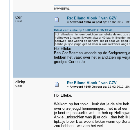
IVMVEBWL
Cor
Re: Eiland Vlook " van GZV
Gast
«
Antwoord #394 Gepost op:
15-02-2012, 19:
Citaat van: eleke op 15-02-2012, 15:49:49
hoi eilanders hier een berichtjte van elleke dejong zus
hellingweg 1 tezien ik woon alweer 40 jaar in ijmuiden 
aardweg bas woond op bonaire die zit daar wel goed kak
hahha ja fijne jeugd gehad daar ik kom wel weer langs
Hoi Elleke
Ben Cor Bosman woonde op de Steigerweg,woo
hebben het vaak over het eiland,zien op verj
groetjes Cor en Jo
dicky
Re: Eiland Vlook " van GZV
Gast
«
Antwoord #395 Gepost op:
15-02-2012, 20:
Hoi Elleke,
Welkom op het topic...leuk dat je de site he
over onze jeugd herinneringen...het is al een 
je kent mij natuurlijk wel...ik heb op Helli
Ankie...misschien was jij er ook...dan heb ik
tijd...je broer Bas woont lekker warm op Bona
zou hebben...we zien het wel