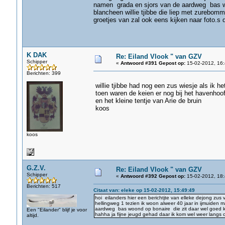
namen grada en sjors van de aardweg bas woo
blancheen willie tjibbe die liep met zurebomm
groetjes van zal ook eens kijken naar foto.
K DAK
Re: Eiland Vlook " van GZV
Schipper
«
Antwoord #391 Gepost op:
15-02-2012, 16:
Berichten: 399
willie tjibbe had nog een zus wiesje als ik h
toen waren de keien er nog bij het havenhoo
en het kleine tentje van Arie de bruin
koos
koos
G.Z.V.
Re: Eiland Vlook " van GZV
Schipper
«
Antwoord #392 Gepost op:
15-02-2012, 18:
Berichten: 517
Citaat van: eleke op 15-02-2012, 15:49:49
hoi eilanders hier een berichtjte van elleke dejong zus
hellingweg 1 tezien ik woon alweer 40 jaar in ijmuiden 
aardweg bas woond op bonaire die zit daar wel goed kak
Een "Eilander" blijf je voor
hahha ja fijne jeugd gehad daar ik kom wel weer langs
altijd.