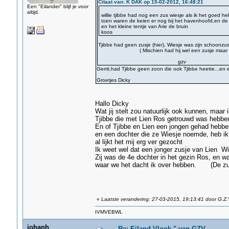
Citaat van: K DAK op 15-02-2012, 16:48:21
Een "Eilander" blijf je voor
altijd.
willie tjibbe had nog een zus wiesje als ik het goed he
toen waren de keien er nog bij het havenhoofd,en de
en het kleine tentje van Arie de bruin
koos
Tjibbe had geen zusje (hier), Wiesje was zijn schoonzus
( Mischien had hij wel een zusje maar die w
gzv
Gerrit,had Tjibbe geen zoon die ook Tjibbe heette...en e
Groetjes Dicky
Hallo Dicky
Wat jij stelt zou natuurlijk ook kunnen, maar 
Tjibbe die met Lien Ros getrouwd was hebbe
En of Tjibbe en Lien een jongen gehad hebb
en een dochter die ze Wiesje noemde, heb ik n
al lijkt het mij erg ver gezocht
Ik weet wel dat een jonger zusje van Lien W
Zij was de 4e dochter in het gezin Ros, en 
waar we het dacht ik over hebben. (De z
gz
«
Laatste verandering: 27-03-2015, 19:13:41 door G.Z.
IVMVEBWL
johanh
Re: Eiland Vlook " van GZV