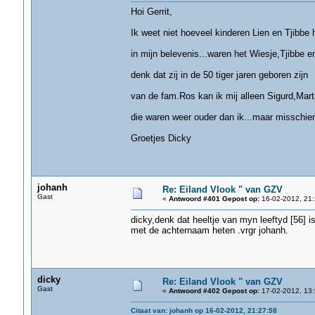
Hoi Gerrit,
Ik weet niet hoeveel kinderen Lien en Tjibbe 
in mijn belevenis...waren het Wiesje,Tjibbe e
denk dat zij in de 50 tiger jaren geboren zijn
van de fam.Ros kan ik mij alleen Sigurd,Mart
die waren weer ouder dan ik...maar misschien
Groetjes Dicky
johanh
Re: Eiland Vlook " van GZV
Gast
«
Antwoord #401 Gepost op:
16-02-2012, 21:
dicky,denk dat heeltje van myn leeftyd [56] is
met de achternaam heten .vrgr johanh.
dicky
Re: Eiland Vlook " van GZV
Gast
«
Antwoord #402 Gepost op:
17-02-2012, 13:
Citaat van: johanh op 16-02-2012, 21:27:58