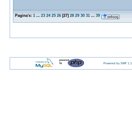
Pagina's:
1
...
23
24
25
26
[
27
]
28
29
30
31
...
39
Powered by SMF 1.1