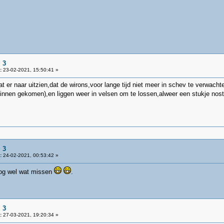
 3
:
23-02-2021, 15:50:41 »
at er naar uitzien,dat de wirons,voor lange tijd niet meer in schev te verwach
 binnen gekomen),en liggen weer in velsen om te lossen,alweer een stukje no
 3
:
24-02-2021, 00:53:42 »
og wel wat missen
.
 3
:
27-03-2021, 19:20:34 »