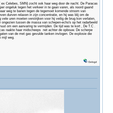
s ( ex Celebes, SMN) zocht ook haar weg door de nacht. De Paracas
per ongeluk tegen het verkeer in te gaan varen, als noord gaand
 haar weg te banen tegen de tegemoet komende stroom van
en durven relaxen in zijn concentratie, en hij was blij om de
ele uren moeten verstrijken voor hij veilig de brug kon verlaten,
sver ongezien tussen de massa van schepen-echo's op het radarbeeld
nuut om een aanvaring te vermijden. De tijd was te kort , De T.C .
racas raakte haar midscheeps net achter de opbouw. De scherpe
gaten van de met gas gevulde tanken invlogen. De explosie die
 mijl weg.
Gelogd