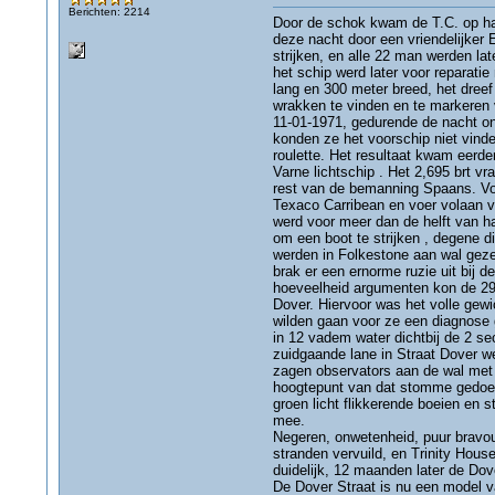
Berichten: 2214
Door de schok kwam de T.C. op haa
deze nacht door een vriendelijker
strijken, en alle 22 man werden l
het schip werd later voor reparati
lang en 300 meter breed, het dree
wrakken te vinden en te markeren
11-01-1971, gedurende de nacht o
konden ze het voorschip niet vind
roulette. Het resultaat kwam eerde
Varne lichtschip . Het 2,695 brt v
rest van de bemanning Spaans. Voo
Texaco Carribean en voer volaan v
werd voor meer dan de helft van 
om een boot te strijken , degene 
werden in Folkestone aan wal geze
brak er een ernorme ruzie uit bij
hoeveelheid argumenten kon de 29 
Dover. Hiervoor was het volle gewi
wilden gaan voor ze een diagnose 
in 12 vadem water dichtbij de 2 s
zuidgaande lane in Straat Dover w
zagen observators aan de wal met
hoogtepunt van dat stomme gedoe k
groen licht flikkerende boeien en
mee.
Negeren, onwetenheid, puur bravou
stranden vervuild, en Trinity Hou
duidelijk, 12 maanden later de Dove
De Dover Straat is nu een model va