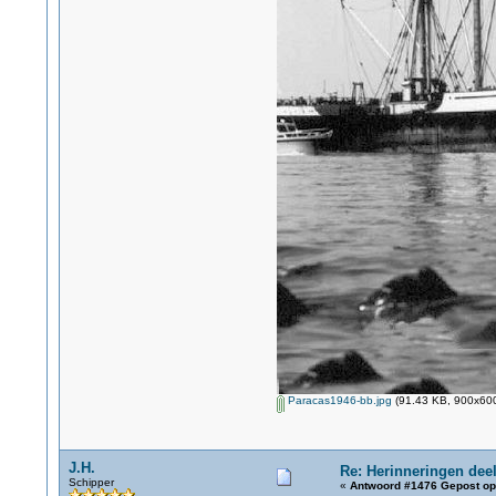
Paracas1946-bb.jpg
(91.43 KB, 900x600
J.H.
Re: Herinneringen deel
Schipper
«
Antwoord #1476 Gepost op