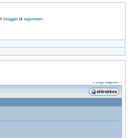
ft
inloggen
of
registreren
.
« vorige
volgende »