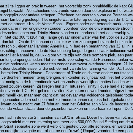
r zij te liggen en brak in tweeen, het voorschip zonk onmiddellijk de kapt G
 Engel bewaakt .Verscheidene opvarende werden door de explosie in het wate
ater opgepikt door andere schepen. Ofschoon het voorschip van de Paracas w
e naar Hamburg gesleept. Het enigste wat er later op de dag nog van de T. C. w
f met de stroom t.h.v. de Varne Shoal.. Ergens onder dat beroerde merk lagen
 voor dat er meer ongelukken zouden voordoen door de onverminderde stroom
nderzoekschepen van Trinity House vonden en markeerde het achterschip van
en. Met dat 300 ft (104 mtr) lange gevaar onder water was het voor de zuid g
r dan later. Op de 12e januari een bleke winter zon begon boven de horizon te
rachtschip , eigenaar Hamburg Amerika Lijn had een bemanning van 32 all in, e
rzichtig manoeuvreerde de Brandenburg langs de groene wrak belboeien welk
erder Het Kanaal in, gelukkig om vrij te zijn van deze sombere plek, een paa
haar lengte opengesneden. Het vermiste voorschip van de Panamese tanker wa
die niet onderdeks waren moesten zonder zwemvest overboord springen. 21 in
t door dezelfde visserlui die ook de rest van de bemanning van de T.C. hadd
 de betrokken Trinity House , Department of Trade en diverse andere nautisch
verdronken mensen terug brengen, en konden schijnbaar ook niet het proble
cht nodig van de Internationale wet en zoals gewoonlijk de naties hadden wei
goed zouden keuren. Zij kregen hun zin. Intussen Trinity House had 4 sche
ecties van de T.C.. Het gebied bevatten 3 wrakken en werd rondom afgezet me
erd moeilijker, maar men dacht dat het gevaar was voldoende geisoleerd totd
 ingehouden adem schepen met zelfmoord plannen express het afgebakende g
wam op de nacht van 27 februari, toen het Griekse schip Niki de hoogste pri
 stoomde volaan dwars door de gezonken wrakken en ripte haar zelf open. De 
re had in de eerste 2 maanden van 1971 in Straat Dover het leven van 51 m
se opgezadeld met een rekening van meer dan 500,000 Pound Sterling om de r
r Strait separatie zone werd verplicht gesteld voor alle schepen, en werd stri
n ordelijke navigatie met af en toe een "ruwe" ( Roque) vaarder die een pogi