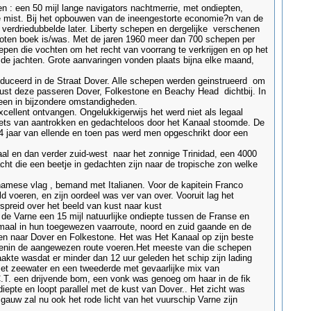
 : een 50 mijl lange navigators nachtmerrie, met ondiepten,
e mist. Bij het opbouwen van de ineengestorte economie?n van de
 verdriedubbelde later. Liberty schepen en dergelijke verschenen
oten boek is/was. Met de jaren 1960 meer dan 700 schepen per
pen die vochten om het recht van voorrang te verkrijgen en op het
de jachten. Grote aanvaringen vonden plaats bijna elke maand,
oduceerd in de Straat Dover. Alle schepen werden geinstrueerd om
 kust deze passeren Dover, Folkestone en Beachy Head dichtbij. In
een in bijzondere omstandigheden.
cellent ontvangen. Ongelukkigerwijs het werd niet als legaal
 niets van aantrokken en gedachteloos door het Kanaal stoomde. De
 4 jaar van ellende en toen pas werd men opgeschrikt door een
al en dan verder zuid-west naar het zonnige Trinidad, een 4000
ht die een beetje in gedachten zijn naar de tropische zon welke
mese vlag , bemand met Italianen. Voor de kapitein Franco
ld voeren, en zijn oordeel was ver van over. Vooruit lag het
spreid over het beeld van kust naar kust
 de Varne een 15 mijl natuurlijke ondiepte tussen de Franse en
lemaal in hun toegewezen vaarroute, noord en zuid gaande en de
en naar Dover en Folkestone. Het was Het Kanaal op zijn beste
tegenin de aangewezen route voeren.Het meeste van die schepen
kte wasdat er minder dan 12 uur geleden het schip zijn lading
 met zeewater en een tweederde met gevaarlijke mix van
.T. een drijvende bom, een vonk was genoeg om haar in de fik
iepte en loopt parallel met de kust van Dover.. Het zicht was
gauw zal nu ook het rode licht van het vuurschip Varne zijn