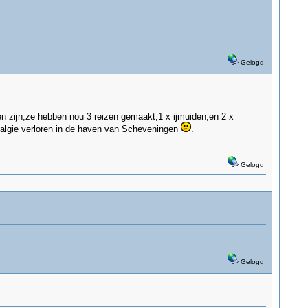
Gelogd
ten zijn,ze hebben nou 3 reizen gemaakt,1 x ijmuiden,en 2 x
stalgie verloren in de haven van Scheveningen
.
Gelogd
Gelogd