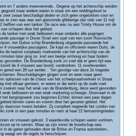
iurini en 7 andere meevoerende.. Degene op het achterschip werden
r gegooid maar andere waren in staat om een reddingsboot te
as zeer zwaar beschadigd deden er zich geen ongelukken voor en
as te zien was was een glanzende glibberige olie vlek van 11 mijl
 2 helften van een tanker. De race was nu aan Trinity House om de
 van schepen door het gebied.
 de tanker met wrak belboeien maar ondanks alle pogingen
aande passage in Dover Strait een spel van een soort Russische
 rijzen, het Duitse schip Brandenburg uitgaande passeerde het
n 4 vrouwelijke passagiers. De kapt en officieren waren Duits, de
e de laatste rustplaats markeerde van het achterschip van de
r minuten later ging ze kort een beetje omhoog en haar bodem
s gevonden. De Brandenburg zonk zo snel dat er geen tijd was
clusief de 4 vrouwen aan boord, verdronken. 11 overlevenden
en gered een 28 uur eerder.. Ten gevolge van deze 2e tragedie
e lichamen. Beschuldigingen gingen over en weer maar geen
em oplossen van de chaos van het scheepvaartverkeer in Straat
nig met elkaar gemeen, er waren er die eerst op de oude voet
pen zoeken naar het wrak van de Brandenburg, deze werd gevonden
t wrak belboeien en een wrak markering scheepje..Doorvaart in de
at het bergingswerk zou beginnen.Echter, binnen een paar dagen
ebied binnen varen en voeren door het gevaren gebied. Het
js daarvoor moest betalen. Zij compleet negeerde het cordon van
Niki zonk in een paar minuten en nam al haar 22 bemanningsleden
annen en vrouwen gekost. 3 waardevolle schepen waren verloren,
otzooi op te ruimen. Maar op zijn minst de boodschap was
kt in de gaten gehouden door de Britse en Franse autoriteiten,.
ng waagt om de regels te herschrijven.