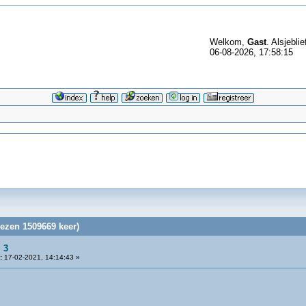
Welkom,
Gast
. Alsjeblie
06-08-2026, 17:58:15
lezen 1509669 keer)
 3
:
17-02-2021, 14:14:43 »