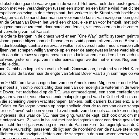
 drukste doorgaande vaarwegen in de wereld. Het bevat ook de meeste gevaren
troon met veel veranderingen tussen een storm en een kalme wind met dicht
pelbare opleving in de scheepvaart, het verkeer in de Straat verdubbelde en
 vlag en vaak bemand door mannen voor wie de kunst van navigeren een gesl
an de Straat van Dover, het werd een chaos, elke man voor hemzelf, met sche
aggend manoeuvrerend door horde van ferries, vissersvloten en in de zomer 
t vervuiling van het Kanaal.
m orde te brengen in de chaos werd er een "One Way" traffic systeem geintr
e Noord gaande blijven aan de Franse en de zuid gaande blijven aan de Britse
 denkbeeldige centrale reservatie welke niet overschreden mocht worden all
ijnen van schepen veilig varende up en neer de aangewezen lanes werd als ex
zich aan die nieuwe voorgeschreven regels hield waren er andere die er zich
aal werd groter en i.v.p. van minder aanvaringen werden het er meer. Nog een
tie leidde..
aco Carribbean liep het vuurschip South Goodwin aan, bestemd voor Het Kana
acht als de tanker naar de engte van Straat Dover vaart zijn sommige op wac
an 20.500 ton dw was eigendom van een Amerikaanse Mij, en voer onder Pana
ij moest zijn schip voorzichtig door een van de moeilijkste wateren in de were
at Dover. Het radarbeeld op de T.C. was ontmoedigend, een soort confettie ver
ngzaam varende, visserlui vissende nabij rijke grond van Le Colbert Shoals en
n die scheiding voeren vrachtschepen, tankers, bulk carriers kusters enz, al
 Calais en Boulogne voeren op hoge snelheid door de routes van deze schep
at er ook "ruwe" schepen voeren die zich niets van de regels aantrokken en 
geness, dus waar de T.C. naar toe ging. waar de kapt. zich ook druk om maa
t ontgast was. Zij was in ballast met har ladingtanks voor een derde gevuld
en lucht. Innert gas was nog niet voor de Panamezen. Dus eigenlijk was de C
 Varne vuurschip passeren, dit ligt aan de noordeind van de nauwe steile ond
lichten en de navigatie lichten van de schepen in de buurt waren verdwenen, 
in haar eigen stille wereld.