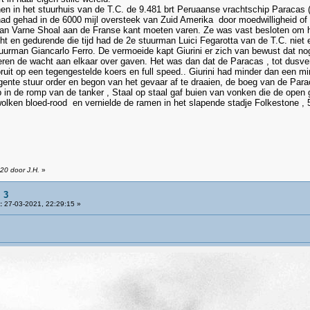
hen in het stuurhuis van de T.C. de 9.481 brt Peruaanse vrachtschip Paraca
had gehad in de 6000 mijl oversteek van Zuid Amerika door moedwilligheid of 
van Varne Shoal aan de Franse kant moeten varen. Ze was vast besloten om
 en gedurende die tijd had de 2e stuurman Luici Fegarotta van de T.C. niet ev
urman Giancarlo Ferro. De vermoeide kapt Giurini er zich van bewust dat nog v
icieren de wacht aan elkaar over gaven. Het was dan dat de Paracas , tot du
ruit op een tegengestelde koers en full speed.. Giurini had minder dan een mi
gente stuur order en begon van het gevaar af te draaien, de boeg van de Pa
in de romp van de tanker , Staal op staal gaf buien van vonken die de open 
olken bloed-rood en vernielde de ramen in het slapende stadje Folkestone , 5
20 door J.H.
»
 3
:
27-03-2021, 22:29:15 »