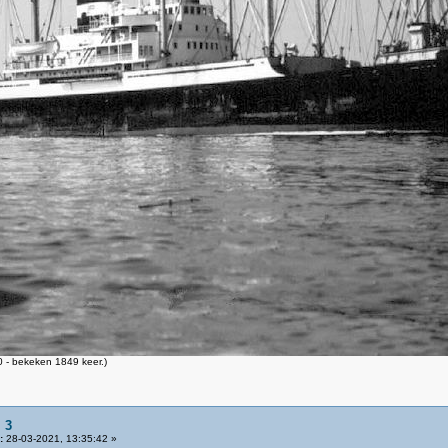
 - bekeken 1849 keer.)
 3
:
28-03-2021, 13:35:42 »