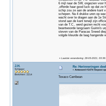
6 mijl naar de SW, ongezien voor 
,offerde haar good luck op dat ze 
schip zou ze aan de andere kant 
schepen. Na 4 drukke uren op wacht
wacht over te dragen aan de 1e Stu
stond aan de kant terwijl zijn off
van de T.C., werd gezien recht voo
beantwoorde langzaam Guirini's ur
steven van de Paracas Sneed diep 
volgde kleurde de laag hangende w
«
Laatste verandering: 28-03-2021, 03:36:
J.H.
Re: Herinneringen deel
Schipper
«
Antwoord #1474 Gepost op
Berichten: 2214
Texaco Carribean