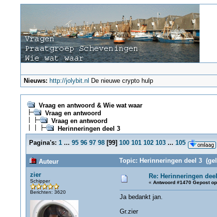
Nieuws:
http://jolybit.nl
De nieuwe crypto hulp
Vraag en antwoord & Wie wat waar
Vraag en antwoord
Vraag en antwoord
Herinneringen deel 3
Pagina's:
1
...
95
96
97
98
[
99
]
100
101
102
103
...
105
Topic: Herinneringen deel 3 (ge
Auteur
zier
Re: Herinneringen deel
Schipper
«
Antwoord #1470 Gepost op
Berichten: 3620
Ja bedankt jan.
Gr.zier