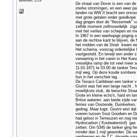
Berichten: 2214
De straat van Dover is een van de
sterke stromingen, en een weer pa
landen na WW II bracht een onvoors
met grote getalen onder goedkope
dag gingen door de "flessennek" v
zelfde moment zelfmoordelijk zigz
met het verlies van schepen en me
In 1967 in een wanhopige poging o
aan de rechtse kant te blijven, d
het midden van de Strait kwam een
Het schema, voorzag ordentelijke l
vastgesteld. En terwijl een ander 
verwarring in het varen in Het Kan
vreselijke ramp die tot veel meer ac
11-01-1971 te 03.00 de tanker Tex
mijl weg. Op deze koude sombere n
hun in het verschiet lag..
De Texaco Caribbean een tanker v
Giurini was het een lange nacht , h
moeilijkste stuk, de beruchte Stra
Grote en kleine echo's, hard en la
Britse wateren. aan beide zijde va
ferries van Oostende, Duinkerken,
gedrag. Maar kapt. Giurini wist d
voeren tussen Sout Goodwin en Dun
had gelost in Terneuzen en nog nie
Hydrocarbon ( Koolwaterstof) gas 
zetten. Om 0345 de tanker ging het
minder dan 1 mijl geworden. De wal
verdwenen en de T.C. douwde voort 