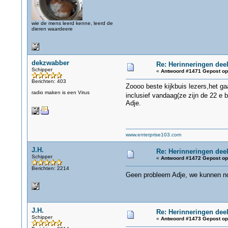
wie de mens leerd kenne, leerd de
dieren waardeere
dekzwabber
Re: Herinneringen deel
Schipper
«
Antwoord #1471 Gepost op
Berichten: 403
Zoooo beste kijkbuis lezers,het ga
radio maken is een Virus
inclusief vandaag(ze zijn de 22 e
Adje.
www.enterprise103.com
J.H.
Re: Herinneringen deel
Schipper
«
Antwoord #1472 Gepost op
Berichten: 2214
Geen probleem Adje, we kunnen n
J.H.
Re: Herinneringen deel
Schipper
«
Antwoord #1473 Gepost op