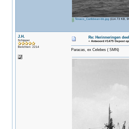
Texaco_Caribbean-bb.jpg
(114.73 KB, 9
J.H.
Re: Herinneringen deel
Schipper
«
Antwoord #1475 Gepost op
Berichten: 2214
Paracas, ex Celebes ( SMN)