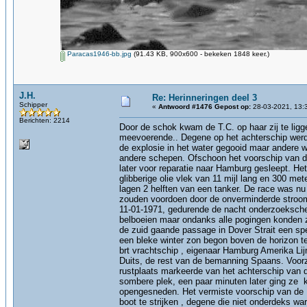
Paracas1946-bb.jpg
(91.43 KB, 900x600 - bekeken 1848 keer.)
J.H.
Re: Herinneringen deel 3
Schipper
«
Antwoord #1476 Gepost op:
28-03-2021, 13:
Berichten: 2214
Door de schok kwam de T.C. op haar zij te ligg
meevoerende.. Degene op het achterschip werd
de explosie in het water gegooid maar andere w
andere schepen. Ofschoon het voorschip van d
later voor reparatie naar Hamburg gesleept. He
glibberige olie vlek van 11 mijl lang en 300 me
lagen 2 helften van een tanker. De race was n
zouden voordoen door de onverminderde stroom
11-01-1971, gedurende de nacht onderzoeksche
belboeien maar ondanks alle pogingen konden ze
de zuid gaande passage in Dover Strait een spe
een bleke winter zon begon boven de horizon te
brt vrachtschip , eigenaar Hamburg Amerika Lij
Duits, de rest van de bemanning Spaans. Voor
rustplaats markeerde van het achterschip van d
sombere plek, een paar minuten later ging ze 
opengesneden. Het vermiste voorschip van de
boot te strijken , degene die niet onderdeks 