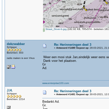
Straat_Dover-b.jpg
(182.92 KB, 795x574 - bekeken 1815
dekzwabber
Re: Herinneringen deel 3
Schipper
«
Antwoord #1480 Gepost op:
28-03-2021, 21:
Berichten: 403
Weer een mooi stuk Jan,eindelijk weer eens wat
radio maken is een Virus
Dank voor het plaatsen.
Gr
Ad.
www.enterprise103.com
J.H.
Re: Herinneringen deel 3
Schipper
«
Antwoord #1481 Gepost op:
30-03-2021, 12:
Berichten: 2214
Bedankt Ad.
Gr.
Jan.