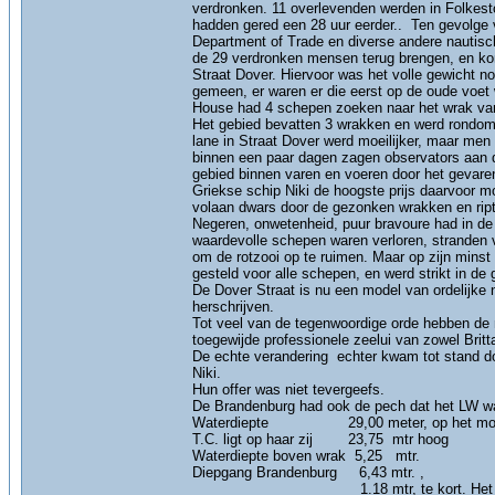
verdronken. 11 overlevenden werden in Folkest
hadden gered een 28 uur eerder.. Ten gevolge v
Department of Trade en diverse andere nautis
de 29 verdronken mensen terug brengen, en ko
Straat Dover. Hiervoor was het volle gewicht n
gemeen, er waren er die eerst op de oude voet 
House had 4 schepen zoeken naar het wrak van
Het gebied bevatten 3 wrakken en werd rondom
lane in Straat Dover werd moeilijker, maar men
binnen een paar dagen zagen observators aan
gebied binnen varen en voeren door het gevare
Griekse schip Niki de hoogste prijs daarvoor m
volaan dwars door de gezonken wrakken en ript
Negeren, onwetenheid, puur bravoure had in d
waardevolle schepen waren verloren, stranden 
om de rotzooi op te ruimen. Maar op zijn minst
gesteld voor alle schepen, en werd strikt in de
De Dover Straat is nu een model van ordelijke 
herschrijven.
Tot veel van de tegenwoordige orde hebben de m
toegewijde professionele zeelui van zowel Bri
De echte verandering echter kwam tot stand d
Niki.
Hun offer was niet tevergeefs.
De Brandenburg had ook de pech dat het LW wa
Waterdiepte 29,00 meter, op het mome
T.C. ligt op haar zij 23,75 mtr hoog
Waterdiepte boven wrak 5,25 mtr.
Diepgang Brandenburg 6,43 mtr. ,
1.18 mtr, te kort. Het schip had d