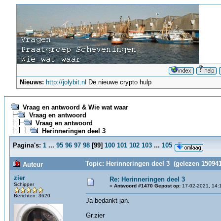
Nieuws:
http://jolybit.nl
De nieuwe crypto hulp
Vraag en antwoord & Wie wat waar
Vraag en antwoord
Vraag en antwoord
Herinneringen deel 3
Pagina's:
1
...
95
96
97
98
[
99
]
100
101
102
103
...
105
Topic: Herinneringen deel 3 (gelezen 150941
Auteur
zier
Re: Herinneringen deel 3
Schipper
«
Antwoord #1470 Gepost op:
17-02-2021, 14:
Berichten: 3620
Ja bedankt jan.
Gr.zier