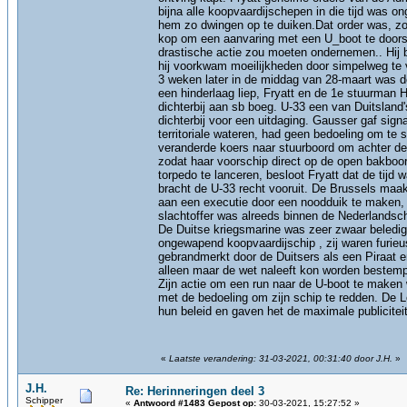
bijna alle koopvaardijschepen in die tijd was 
hem zo dwingen op te duiken.Dat order was, zo
kop om een aanvaring met een U_boot te doorstaa
drastische actie zou moeten ondernemen.. Hij 
hij voorkwam moeilijkheden door simpelweg te v
3 weken later in de middag van 28-maart was de
een hinderlaag liep, Fryatt en de 1e stuurman
dichterbij aan sb boeg. U-33 een van Duitsla
dichterbij voor een uitdaging. Gausser gaf sig
territoriale wateren, had geen bedoeling om t
veranderde koers naar stuurboord om achter de
zodat haar voorschip direct op de open bakbo
torpedo te lanceren, besloot Fryatt dat de tij
bracht de U-33 recht vooruit. De Brussels maak
aan een executie door een noodduik te maken,
slachtoffer was alreeds binnen de Nederlandsc
De Duitse kriegsmarine was zeer zwaar beledi
ongewapend koopvaardijschip , zij waren furieu
gebrandmerkt door de Duitsers als een Piraat e
alleen maar de wet naleeft kon worden bestemp
Zijn actie om een run naar de U-boot te maken 
met de bedoeling om zijn schip te redden. De 
hun beleid en gaven het de maximale publiciteit
«
Laatste verandering: 31-03-2021, 00:31:40 door J.H.
»
J.H.
Re: Herinneringen deel 3
Schipper
«
Antwoord #1483 Gepost op:
30-03-2021, 15:27:52 »