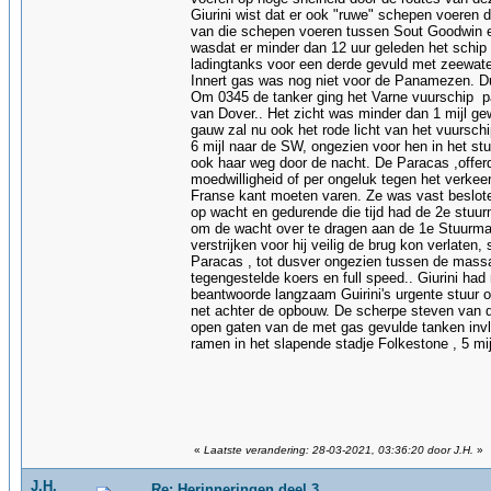
Giurini wist dat er ook "ruwe" schepen voeren
van die schepen voeren tussen Sout Goodwin e
wasdat er minder dan 12 uur geleden het schip z
ladingtanks voor een derde gevuld met zeewate
Innert gas was nog niet voor de Panamezen. Du
Om 0345 de tanker ging het Varne vuurschip pas
van Dover.. Het zicht was minder dan 1 mijl ge
gauw zal nu ook het rode licht van het vuurschi
6 mijl naar de SW, ongezien voor hen in het s
ook haar weg door de nacht. De Paracas ,offer
moedwilligheid of per ongeluk tegen het verkee
Franse kant moeten varen. Ze was vast beslo
op wacht en gedurende die tijd had de 2e stuurm
om de wacht over te dragen aan de 1e Stuurman
verstrijken voor hij veilig de brug kon verlaten
Paracas , tot dusver ongezien tussen de massa
tegengestelde koers en full speed.. Giurini had
beantwoorde langzaam Guirini's urgente stuur 
net achter de opbouw. De scherpe steven van d
open gaten van de met gas gevulde tanken invl
ramen in het slapende stadje Folkestone , 5 mi
«
Laatste verandering: 28-03-2021, 03:36:20 door J.H.
»
J.H.
Re: Herinneringen deel 3