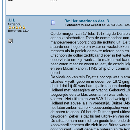
J.H.
Re: Herinneringen deel 3
Schipper
«
Antwoord #1482 Gepost op:
30-03-2021, 12:
Berichten: 2214
Op de morgen van 17-febr. 1917 lag de Duitse 
geschikt slachtoffer. Toen de commandant aan 
manoeuvreerde voorzichtig die richting uit. De
stuurde een hoge kolom water en wrakstukken h
mensen als in paniek geraakte mieren heen en 
Ofschoon de collier zichtbaar dieper in het wa
oppervlakte om zijn werk af te maken met kano
naar voren maar ze waren te laat, de onschuldi
en een Maxim kanon . HMS Ship Q 5, commanda
gered.
De vloek op kapitein Fryatt's horloge was hierm
Charles Fryatt, geboren in december 1872 gin
de tijd dat hij 40 was had hij alle rangen door
Holland met passagiers en vracht. Gebouwd 190
toegewijde eerste klas zeeman en was trots 
voeren. Het uitbreken van WW 1 had weinig effe
Holland net zoveel als in vredestijd. Duitse U-
het laten zinken van elk koopvaardijschip voo
de boten te gaan. Of het de Duitser goed uitkwa
geworden. Zeker is dat bij het uitbreken van de
De situatie nam een niet ten goede komende dram
koopvaardijschepen die zich in de Britse wate
ontving kapt. Fryatt geheime orders van de Ad