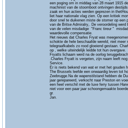
een poging om in middag van 28 maart 1915 de
machinist van de stoomboot ontvingen destijds
zaak en hun acties werden geprezen in thetHo
liet haar nationale vlag zien. Op een kritiek 
door snel te duikenen miste de stomer op een pa
van de Britse Admiralry,. De veroordeling werd
van de velen misdadige "Franc tireur " misdad
waardevolle compensatie.
Het nieuws dat Charles Fryat was meegenomen 
schokte de hele beschaafde wereld, niet meer 
telegraafkabels zo rood gloeiend gestaan. Charl
op , welke uiteindelijk leidde tot hun overgave.
Fryatts lichaam werd na de oorlog teruggebrac
.Charles Fryatt is vergeten, zijn naam leeft nog
Service.
Er is niets bekend van wat er met het gouden hor
The Brussels leefde een onwaardig leven tot ho
Zeebrugge.Na de wapenstilstand hebben de Duits
jaar gerepareerd, verkocht naar Preston en voe
een heel verschil met de luxe ferry tussen Har
niet voor een paar jaar schoongemaakte boerderi
gr.
Jan.