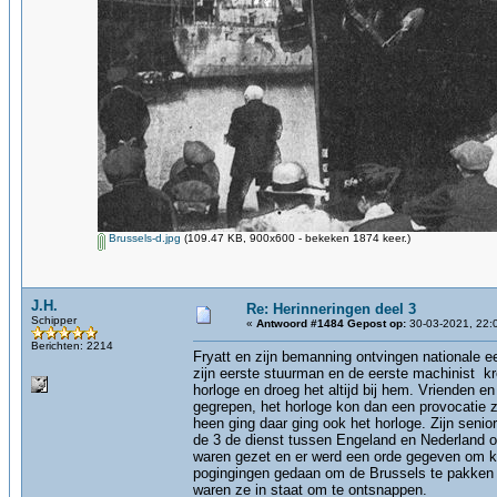
Brussels-d.jpg
(109.47 KB, 900x600 - bekeken 1874 keer.)
J.H.
Re: Herinneringen deel 3
Schipper
«
Antwoord #1484 Gepost op:
30-03-2021, 22:
Berichten: 2214
Fryatt en zijn bemanning ontvingen nationale e
zijn eerste stuurman en de eerste machinist kr
horloge en droeg het altijd bij hem. Vrienden e
gegrepen, het horloge kon dan een provocatie zi
heen ging daar ging ook het horloge. Zijn senior
de 3 de dienst tussen Engeland en Nederland o
waren gezet en er werd een orde gegeven om k
pogingingen gedaan om de Brussels te pakken t
waren ze in staat om te ontsnappen.