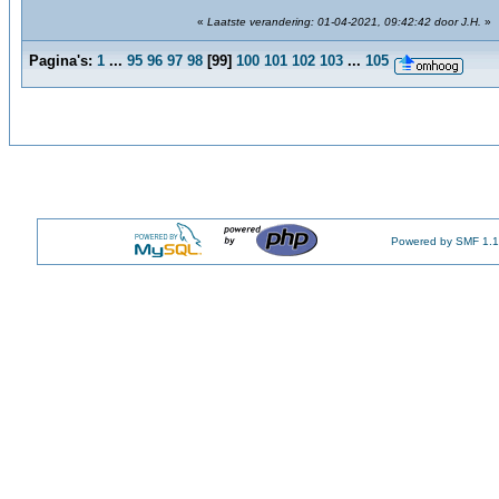
«
Laatste verandering: 01-04-2021, 09:42:42 door J.H.
»
Pagina's:
1
...
95
96
97
98
[
99
]
100
101
102
103
...
105
Powered by SMF 1.1