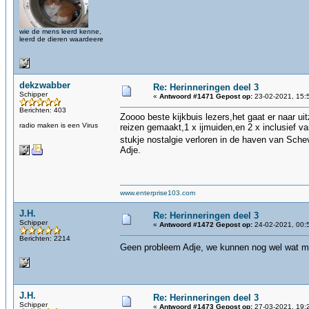
wie de mens leerd kenne,
leerd de dieren waardeere
dekzwabber
Re: Herinneringen deel 3
Schipper
«
Antwoord #1471 Gepost op:
23-02-2021, 15:
Berichten: 403
Zoooo beste kijkbuis lezers,het gaat er naar ui
radio maken is een Virus
reizen gemaakt,1 x ijmuiden,en 2 x inclusief v
stukje nostalgie verloren in de haven van Sch
Adje.
www.enterprise103.com
J.H.
Re: Herinneringen deel 3
Schipper
«
Antwoord #1472 Gepost op:
24-02-2021, 00:
Berichten: 2214
Geen probleem Adje, we kunnen nog wel wat 
J.H.
Re: Herinneringen deel 3
Schipper
«
Antwoord #1473 Gepost op:
27-03-2021, 19: