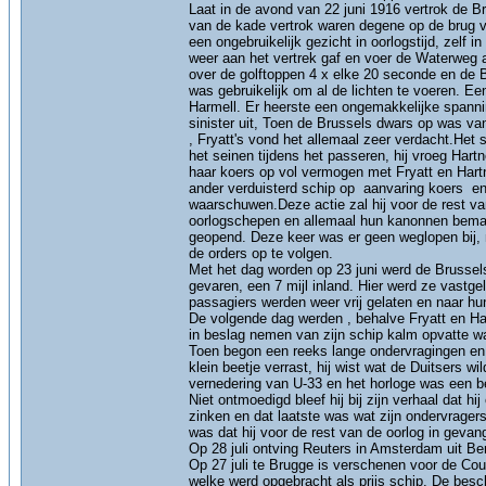
Laat in de avond van 22 juni 1916 vertrok de B
van de kade vertrok waren degene op de brug ve
een ongebruikelijk gezicht in oorlogstijd, zelf 
weer aan het vertrek gaf en voer de Waterweg 
over de golftoppen 4 x elke 20 seconde en de
was gebruikelijk om al de lichten te voeren. Ee
Harmell. Er heerste een ongemakkelijke spanni
sinister uit, Toen de Brussels dwars op was va
, Fryatt's vond het allemaal zeer verdacht.Het
het seinen tijdens het passeren, hij vroeg Hart
haar koers op vol vermogen met Fryatt en Hartn
ander verduisterd schip op aanvaring koers en
waarschuwen.Deze actie zal hij voor de rest va
oorlogschepen en allemaal hun kanonnen bemand
geopend. Deze keer was er geen weglopen bij, 
de orders op te volgen.
Met het dag worden op 23 juni werd de Brussel
gevaren, een 7 mijl inland. Hier werd ze vast
passagiers werden weer vrij gelaten en naar h
De volgende dag werden , behalve Fryatt en Har
in beslag nemen van zijn schip kalm opvatte w
Toen begon een reeks lange ondervragingen en w
klein beetje verrast, hij wist wat de Duitsers
vernedering van U-33 en het horloge was een b
Niet ontmoedigd bleef hij bij zijn verhaal dat 
zinken en dat laatste was wat zijn ondervragers 
was dat hij voor de rest van de oorlog in geva
Op 28 juli ontving Reuters in Amsterdam uit Ber
Op 27 juli te Brugge is verschenen voor de Cou
welke werd opgebracht als prijs schip. De besc