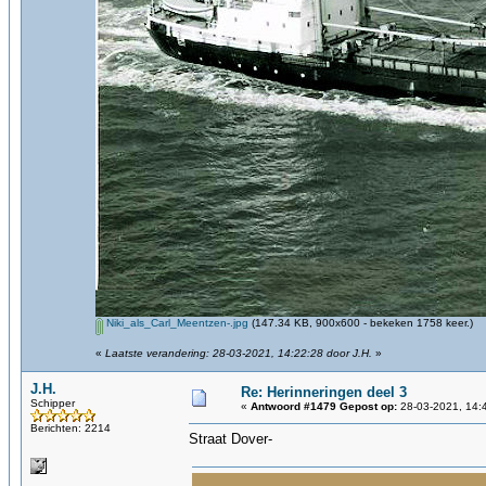
Niki_als_Carl_Meentzen-.jpg
(147.34 KB, 900x600 - bekeken 1758 keer.)
«
Laatste verandering: 28-03-2021, 14:22:28 door J.H.
»
J.H.
Re: Herinneringen deel 3
Schipper
«
Antwoord #1479 Gepost op:
28-03-2021, 14:
Berichten: 2214
Straat Dover-