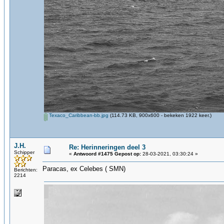
Texaco_Caribbean-bb.jpg
(114.73 KB, 900x600 - bekeken 1922 keer.)
J.H.
Re: Herinneringen deel 3
Schipper
«
Antwoord #1475 Gepost op:
28-03-2021, 03:30:24 »
Paracas, ex Celebes ( SMN)
Berichten:
2214