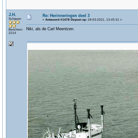
J.H.
Re: Herinneringen deel 3
Schipper
«
Antwoord #1478 Gepost op:
28-03-2021, 13:45:31 »
Niki, als de Carl Meentzen.
Berichten:
2214