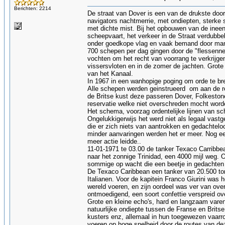
Berichten: 2214
De straat van Dover is een van de drukste doo
navigators nachtmerrie, met ondiepten, sterke
met dichte mist. Bij het opbouwen van de inee
scheepvaart, het verkeer in de Straat verdubbe
onder goedkope vlag en vaak bemand door mann
700 schepen per dag gingen door de "flessenne
vochten om het recht van voorrang te verkrijg
vissersvloten en in de zomer de jachten. Grote
van het Kanaal.
In 1967 in een wanhopige poging om orde te br
Alle schepen werden geinstrueerd om aan de re
de Britse kust deze passeren Dover, Folkeston
reservatie welke niet overschreden mocht word
Het schema, voorzag ordentelijke lijnen van s
Ongelukkigerwijs het werd niet als legaal vastg
die er zich niets van aantrokken en gedachtelo
minder aanvaringen werden het er meer. Nog een
meer actie leidde..
11-01-1971 te 03.00 de tanker Texaco Carribbe
naar het zonnige Trinidad, een 4000 mijl weg. 
sommige op wacht die een beetje in gedachten z
De Texaco Caribbean een tanker van 20.500 t
Italianen. Voor de kapitein Franco Giurini was h
wereld voeren, en zijn oordeel was ver van over
ontmoedigend, een soort confettie verspreid ov
Grote en kleine echo's, hard en langzaam varend
natuurlijke ondiepte tussen de Franse en Britse
kusters enz, allemaal in hun toegewezen vaarr
voeren op hoge snelheid door de routes van de