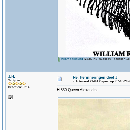
william-harker.jpg
(78.82 KB, 615x649 - bekeken 187
J.H.
Re: Herinneringen deel 3
Schipper
«
Antwoord #1441 Gepost op:
07-10-2020
Berichten: 2214
H-530-Queen Alexandra-