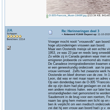
O-305-Francois_Musin-1948ff.jpg
(213.34 KB, 941x65
J.H.
Re: Herinneringen deel 3
Schipper
«
Antwoord #1444 Gepost op:
11-10-2020
Berichten: 2214
Vroeger mocht nooit "vrouwvolk" aan boord.
hoge uitzonderingen vrouwen aan boord.
Maar een Oostends meisje uit een echte vis
1953, ze was 23 jaar en reeds lang smeedde
Zo wilde zij in Canada geraken waar men e
emigreren probeerde ze vermomd als matroos
De Canadese immigratiediensten kwamen er e
er een geneeskundig onderzoek aan te pas 
vrouw vermoed. Zelfs het zwaarste werk ha
Oostende en bleef dromen van de zee. In 1
Leon, dat was er niet maar naam en adres 
Op een donderdag toen de O-305 "Francois M
die op zijn duim had plat geslagen en zei d
een andere matroos halen. een uur later k
omstandigheden niet gemonsterd te worden 
Saudemont in de brug voor een roertorn, Fre
naam las ging hem meteen een licht op en du
ben ik verplicht om een medisch onderzoek i
zei dat hij een vrouw aan boord had i.p.v. 