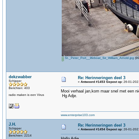
St._Peter_Port__lifeboat_Sir_William_Arnold.jpg
(99
dekzwabber
Re: Herinneringen deel 3
Schipper
«
Antwoord #1453 Gepost op:
26-01-2021
Berichten: 403
Mooi verhaal jan,kom maar snel met een n
radio maken is een Virus
Hg Adje.
www.enterprise103.com
J.H.
Re: Herinneringen deel 3
Schipper
«
Antwoord #1454 Gepost op:
26-01-2021
Berichten: 2214
Hallo Adje.