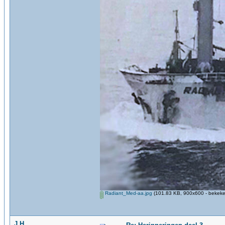
Radiant_Med-aa.jpg
(101.83 KB, 900x600 - bekeke
J.H.