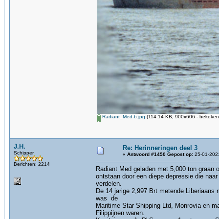
Radiant_Med-b.jpg
(114.14 KB, 900x606 - bekeken 
J.H.
Re: Herinneringen deel 3
Schipper
«
Antwoord #1450 Gepost op:
25-01-2021
Berichten: 2214
Radiant Med geladen met 5,000 ton graan o
ontstaan door een diepe depressie die naar
verdelen.
De 14 jarige 2,997 Brt metende Liberiaans 
was de
Maritime Star Shipping Ltd, Monrovia en ma
Filippijnen waren.