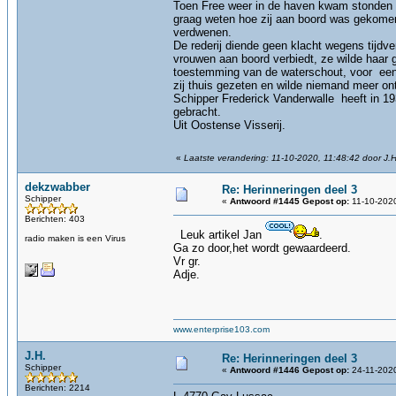
Toen Free weer in de haven kwam stonden da
graag weten hoe zij aan boord was gekomen
verdwenen.
De rederij diende geen klacht wegens tijdv
vrouwen aan boord verbiedt, ze wilde haar 
toestemming van de waterschout, voor een 
zij thuis gezeten en wilde niemand meer ont
Schipper Frederick Vanderwalle heeft in 19
gebracht.
Uit Oostense Visserij.
«
Laatste verandering: 11-10-2020, 11:48:42 door J.H
dekzwabber
Re: Herinneringen deel 3
Schipper
«
Antwoord #1445 Gepost op:
11-10-2020
Berichten: 403
Leuk artikel Jan
.
radio maken is een Virus
Ga zo door,het wordt gewaardeerd.
Vr gr.
Adje.
www.enterprise103.com
J.H.
Re: Herinneringen deel 3
Schipper
«
Antwoord #1446 Gepost op:
24-11-2020
Berichten: 2214