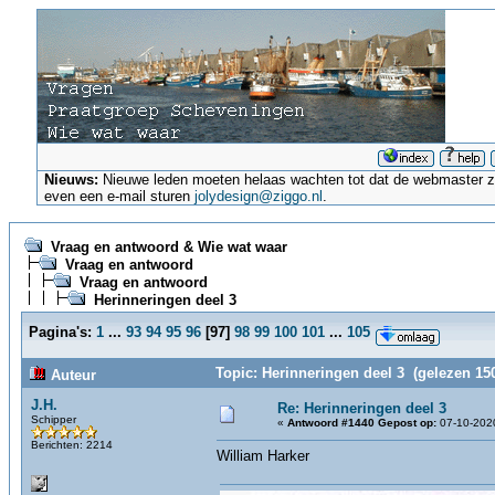
Nieuws:
Nieuwe leden moeten helaas wachten tot dat de webmaster ze a
even een e-mail sturen
jolydesign@ziggo.nl
.
Vraag en antwoord & Wie wat waar
Vraag en antwoord
Vraag en antwoord
Herinneringen deel 3
Pagina's:
1
...
93
94
95
96
[
97
]
98
99
100
101
...
105
Topic: Herinneringen deel 3 (gelezen 15
Auteur
J.H.
Re: Herinneringen deel 3
Schipper
«
Antwoord #1440 Gepost op:
07-10-2020
Berichten: 2214
William Harker