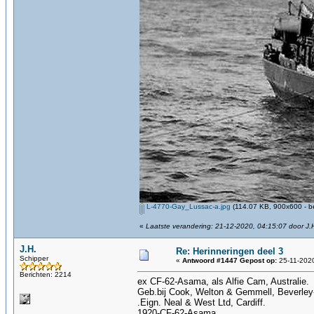
L-4770-Gay_Lussac-a.jpg
(114.07 KB, 900x600 - b
«
Laatste verandering: 21-12-2020, 04:15:07 door J.
J.H.
Re: Herinneringen deel 3
Schipper
«
Antwoord #1447 Gepost op:
25-11-2020
Berichten: 2214
ex CF-62-Asama, als Alfie Cam, Australie.
Geb.bij Cook, Welton & Gemmell, Beverley
.Eign. Neal & West Ltd, Cardiff.
1920-CF-62-Asama.