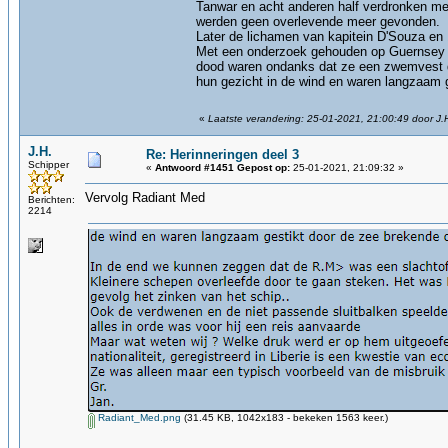
Tanwar en acht anderen half verdronken me
werden geen overlevende meer gevonden.
Later de lichamen van kapitein D'Souza e
Met een onderzoek gehouden op Guernsey e
dood waren ondanks dat ze een zwemvest dr
hun gezicht in de wind en waren langzaam 
«
Laatste verandering: 25-01-2021, 21:00:49 door J.
J.H.
Re: Herinneringen deel 3
Schipper
«
Antwoord #1451 Gepost op:
25-01-2021, 21:09:32 »
Vervolg Radiant Med
Berichten:
2214
Radiant_Med.png
(31.45 KB, 1042x183 - bekeken 1563 keer.)