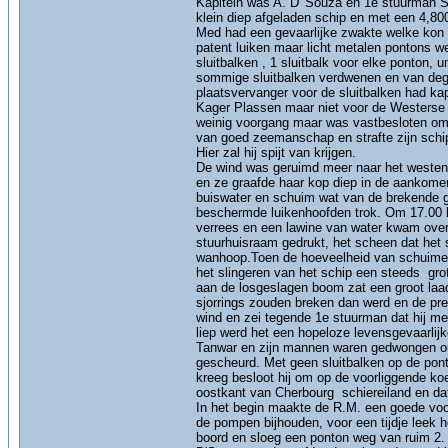
Kapitein was A. D' Souza en 1e stuurman Su
klein diep afgeladen schip en met een 4,800
Med had een gevaarlijke zwakte welke kon 
patent luiken maar licht metalen pontons 
sluitbalken , 1 sluitbalk voor elke ponton,
sommige sluitbalken verdwenen en van dege
plaatsvervanger voor de sluitbalken had ka
Kager Plassen maar niet voor de Westerse 
weinig voorgang maar was vastbesloten om 
van goed zeemanschap en strafte zijn schi
Hier zal hij spijt van krijgen.
De wind was geruimd meer naar het westen
en ze graafde haar kop diep in de aankomen
buiswater en schuim wat van de brekende g
beschermde luikenhoofden trok. Om 17.00 he
verrees en een lawine van water kwam over
stuurhuisraam gedrukt, het scheen dat het 
wanhoop.Toen de hoeveelheid van schuime
het slingeren van het schip een steeds grot
aan de losgeslagen boom zat een groot laadb
sjorrings zouden breken dan werd en de pr
wind en zei tegende 1e stuurman dat hij m
liep werd het een hopeloze levensgevaarlijk
Tanwar en zijn mannen waren gedwongen om
gescheurd. Met geen sluitbalken op de pont
kreeg besloot hij om op de voorliggende koe
oostkant van Cherbourg schiereiland en da
In het begin maakte de R.M. een goede voo
de pompen bijhouden, voor een tijdje leek 
boord en sloeg een ponton weg van ruim 2.