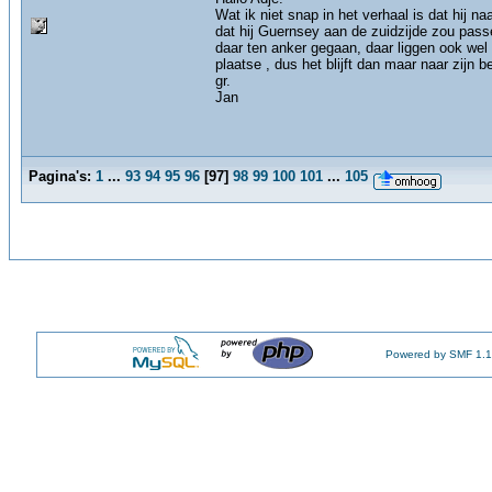
Wat ik niet snap in het verhaal is dat hij 
dat hij Guernsey aan de zuidzijde zou pass
daar ten anker gegaan, daar liggen ook wel 
plaatse , dus het blijft dan maar naar zijn b
gr.
Jan
Pagina's:
1
...
93
94
95
96
[
97
]
98
99
100
101
...
105
Powered by SMF 1.1