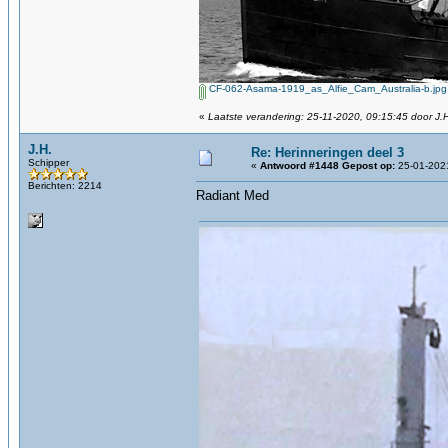
CF-062-Asama-1919_as_Alfie_Cam_Australia-b.jpg
«
Laatste verandering: 25-11-2020, 09:15:45 door J.
J.H.
Re: Herinneringen deel 3
Schipper
«
Antwoord #1448 Gepost op:
25-01-2021
Berichten: 2214
Radiant Med