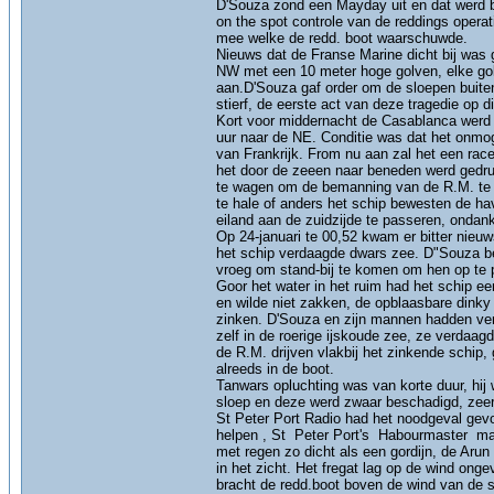
D'Souza zond een Mayday uit en dat werd 
on the spot controle van de reddings oper
mee welke de redd. boot waarschuwde.
Nieuws dat de Franse Marine dicht bij was 
NW met een 10 meter hoge golven, elke gol
aan.D'Souza gaf order om de sloepen buiten
stierf, de eerste act van deze tragedie op 
Kort voor middernacht de Casablanca werd g
uur naar de NE. Conditie was dat het onmo
van Frankrijk. From nu aan zal het een race
het door de zeeen naar beneden werd gedruk
te wagen om de bemanning van de R.M. te
te hale of anders het schip bewesten de h
eiland aan de zuidzijde te passeren, ondan
Op 24-januari te 00,52 kwam er bitter nieuw
het schip verdaagde dwars zee. D"Souza bes
vroeg om stand-bij te komen om hen op te 
Goor het water in het ruim had het schip ee
en wilde niet zakken, de opblaasbare dinky
zinken. D'Souza en zijn mannen hadden ver
zelf in de roerige ijskoude zee, ze verdaa
de R.M. drijven vlakbij het zinkende schip,
alreeds in de boot.
Tanwars opluchting was van korte duur, hij
sloep en deze werd zwaar beschadigd, zeer 
St Peter Port Radio had het noodgeval gevo
helpen , St Peter Port's Habourmaster ma
met regen zo dicht als een gordijn, de Ar
in het zicht. Het fregat lag op de wind ong
bracht de redd.boot boven de wind van de