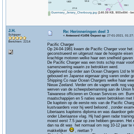
Guernsey_Jersey_Cherbourg.jpg
(146.09 KB, 900x494 - be
J.H.
Re: Herinneringen deel 3
Schipper
«
Antwoord #1456 Gepost op:
27-01-2021, 01:27
Berichten: 2214
Pacific Charger
Op 24-04-1981 kwam de Pacific Charger voor het 
geconstrueerd en uitgerust naar de hoogste eisen 
krachtige motoren welke haar een snelheid gaven v
De Pacific Charger was een trots schip maar voor
samenzwering waarin ze betrokken werd.
Opgeleverd op order aan Ocean Chargers Ltd te M
gebouwd en Japanse eigenaar ging varen onder go
Shipping Co naar Ocean Chargers welke haar weer
Nieuw Zeeland. Verder om de vagen wolk nog vag
werven van de scheepsbemanning aan de Union M
Taiwanese officieren en Ocean Services om Burme
maatschappijen en 5 naties waren betrokken met h
De kapitein op de eerste reis van de Pacific Cha
kustvaarders voor hij werd beloond , zonder exame
Liberiaans kapiteins diploma en was daardoor gekw
onder Liberiaanse vlag. Hij had geen radar trainin
moest eerst 7.5 jaar op zee hebben gevaren. Het
dan na dit was het normaal om nog 10-12 jaar te va
makkelijker
, niettan ?