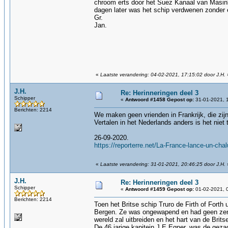
chroom erts door het Suez Kanaal van Masinl
dagen later was het schip verdwenen zonder e
Gr.
Jan.
«
Laatste verandering: 04-02-2021, 17:15:02 door J.H.
J.H.
Re: Herinneringen deel 3
Schipper
«
Antwoord #1458 Gepost op:
31-01-2021, 
Berichten: 2214
We maken geen vrienden in Frankrijk, die zij
Vertalen in het Nederlands anders is het niet t
26-09-2020.
https://reporterre.net/La-France-lance-un-cha
«
Laatste verandering: 31-01-2021, 20:46:25 door J.H.
J.H.
Re: Herinneringen deel 3
Schipper
«
Antwoord #1459 Gepost op:
01-02-2021, 
Berichten: 2214
Toen het Britse schip Truro de Firth of Fort
Bergen. Ze was ongewapend en had geen zend
wereld zal uitbreiden en het hart van de Brits
De 46 jarige kapitein J.E.Egner, was de gez