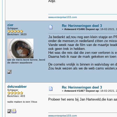
Adje.
www.enterprise103.com
zier
Re: Herinneringen deel 3
Schipper
«
Antwoord #1466 Gepost op:
16-02-2021, 
Berichten: 3620
Ja bedankt ad,nou nog een klein stapje en PP i
onder de mensen,in nederland zitten ze missch
Vande week naar de film van de maartje teador
ook geen trek in hebben.
Het was die reis dat die zen roer verloren is e
Daarna heb ik naar de mark gekeken en toen 
wie de mens leerd kenne, leerd
de dieren waardeere
De cornelis vrolijk is binnen in walvisbay en
Zou leuk wezen als we de web cams wisten,wa
dekzwabber
Re: Herinneringen deel 3
Schipper
«
Antwoord #1467 Gepost op:
16-02-2021, 
Berichten: 403
Probeer het eens bij Jan Harteveld,die kan aa
radio maken is een Virus
www.enterprise103.com