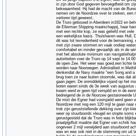
in zijn door God gegeven bevoegdheid om zijn
bekwaamheid. Hij had de macht van de Bureauc
nemen om de Noordzee over te steken, een man
verloren tijd geweest..
De Truro gebouwd in Aberdeen in1922 en behor
de Ellerman Shipping maatschappij, haar hand
met een rechte kop, ze was geliefd met vele
een wekelijkse basis. Thuishaven was Hull, D
dit was tot tevredenheid voor de bemanning. e
met zijn zware stormen en vaak ondiep water,
comfortabel en minder gevaarlijk als in de wi
met het absolute minimum van navigatiehulpm
autoriteiten voer de Truro op 14 sept te 14.00
de open Zee. Het weer was goed,een lichte br
worden naar Noorwegen. Admiraliteit in Methi
denkendat de Navy maakte "een Song and a Da
brug toen ze naar buiten stoomde, was dat al
gaan jagen. De onmiddelijke vijand op het m
boten waren sinds de 3e week van augustus al
kwam werd er geen tijd verspild en in de eer
bedreigend de in de Noorzee gestaioneerde U b
De mist die Egner had voorspeld werd geen wer
Noordzee met nog een 120 mijl te gaan naar 
trok zijn geruststellende dekking over zijn k
weer op stuurboords vleugel en stopte soms 
gerustgesteld dat de Truro was in feite blijkba
praatpijpfluit maakte dat Egner van schrik ha
ongeveer 2 mijl verwijderd aan stuurboord ach
was en was ook niet in de stemming om uit te