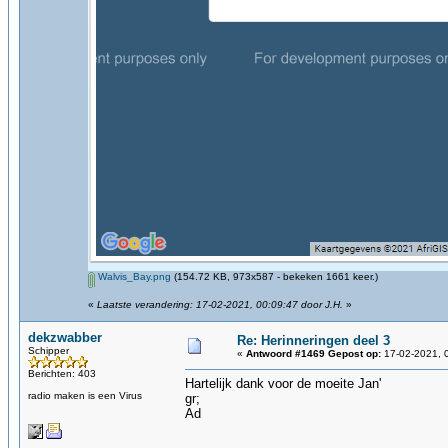
Walvis_Bay.png
(154.72 KB, 973x587 - bekeken 1661 keer.)
«
Laatste verandering: 17-02-2021, 00:09:47 door J.H.
»
dekzwabber
Re: Herinneringen deel 3
Schipper
«
Antwoord #1469 Gepost op:
17-02-2021, 
Berichten: 403
Hartelijk dank voor de moeite Jan'
radio maken is een Virus
gr;
Ad