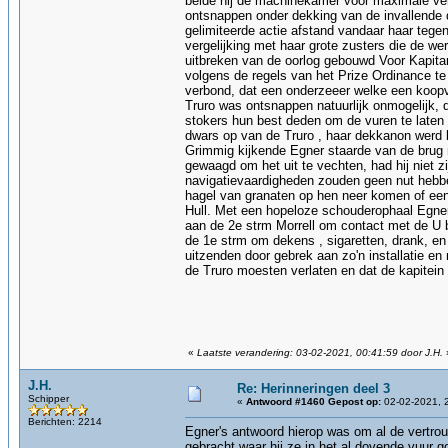
belde hij de machinekamer voor maximale ver
ontsnappen onder dekking van de invallende d
gelimiteerde actie afstand vandaar haar tege
vergelijking met haar grote zusters die de we
uitbreken van de oorlog gebouwd Voor Kapitan
volgens de regels van het Prize Ordinance te 
verbond, dat een onderzeeer welke een koopva
Truro was ontsnappen natuurlijk onmogelijk,
stokers hun best deden om de vuren te laten 
dwars op van de Truro , haar dekkanon werd b
Grimmig kijkende Egner staarde van de brug 
gewaagd om het uit te vechten, had hij niet z
navigatievaardigheden zouden geen nut hebbe
hagel van granaten op hen neer komen of een
Hull. Met een hopeloze schouderophaal Egner l
aan de 2e strm Morrell om contact met de U bo
de 1e strm om dekens , sigaretten, drank, en
uitzenden door gebrek aan zo'n installatie e
de Truro moesten verlaten en dat de kapitei
«
Laatste verandering: 03-02-2021, 00:41:59 door J.H.
J.H.
Re: Herinneringen deel 3
Schipper
«
Antwoord #1460 Gepost op:
02-02-2021, 
Berichten: 2214
Egner's antwoord hierop was om al de vertrou
gebracht waar hij ze in het al dovende vuur g