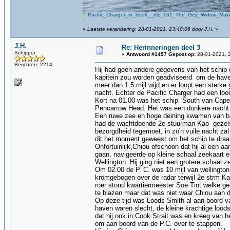
Pacific_Charger_in_boek__blz_161_The_Gey_Widow_Make
«
Laatste verandering: 28-01-2021, 23:48:06 door J.H.
»
J.H.
Re: Herinneringen deel 3
Schipper
«
Antwoord #1457 Gepost op:
28-01-2021, 
Berichten: 2214
Hij had geen andere gegevens van het schip 
kapitein zou worden geadviseerd om de haven
meer dan 1.5 mijl wijd en er loopt een sterk
nacht. Echter de Pacific Charger had een loo
Kort na 01.00 was het schip South van Cape Pa
Pencarrow Head. Het was een donkere nacht 
Een ruwe zee en hoge deining kwamen van bak
had de wachtdoende 2e stuurman Kao gezelsc
bezorgdheid tegemoet, in zo'n vuile nacht za
dit het moment geweest om het schip te draai
Onfortuinlijk,Chiou ofschoon dat hij al een aa
gaan, navigeerde op kleine schaal zeekaart e
Wellington. Hij ging niet een grotere schaal 
Om 02.00 de P. C. was 10 mijl van wellington
kromgebogen over de radar terwijl 2e strm Ka
roer stond kwartiermeester Soe Tint welke ge
te blazen maar dat was niet waar Chiou aan d
Op deze tijd was Loods Smith al aan boord va
haven waren slecht, de kleine krachtige lood
dat hij ook in Cook Strait was en kreeg van h
om aan boord van de P.C. over te stappen.