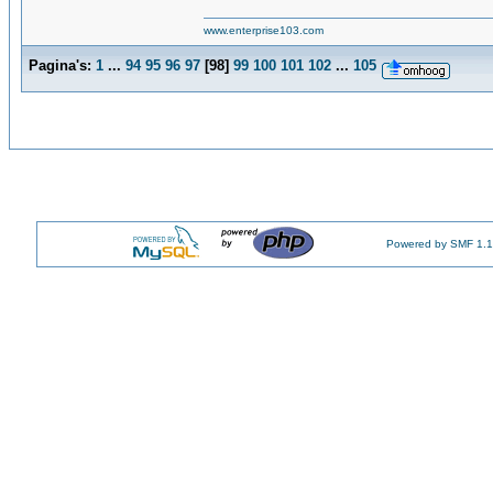
www.enterprise103.com
Pagina's:
1
...
94
95
96
97
[
98
]
99
100
101
102
...
105
Powered by SMF 1.1