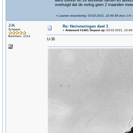
werd sterker en ze wisselde namen en adress
overtuigd dat de oorlog geen 2 maanden meer
«
Laatste verandering: 03-02-2021, 22:46:58 door J.H.
J.H.
Re: Herinneringen deel 3
Schipper
«
Antwoord #1461 Gepost op:
03-02-2021, 10:49
Berichten: 2214
U-36