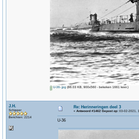
U-36-.jpg
(86.03 KB, 900x560 - bekeken 1661 keer.)
J.H.
Re: Herinneringen deel 3
Schipper
«
Antwoord #1462 Gepost op:
03-02-2021, 
Berichten: 2214
U-36