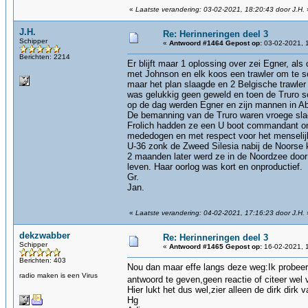
«
Laatste verandering: 03-02-2021, 18:20:43 door J.H.
J.H.
Re: Herinneringen deel 3
Schipper
«
Antwoord #1464 Gepost op:
03-02-2021, 
Berichten: 2214
Er blijft maar 1 oplossing over zei Egner, al
met Johnson en elk koos een trawler om te s
maar het plan slaagde en 2 Belgische trawle
was gelukkig geen geweld en toen de Truro sc
op de dag werden Egner en zijn mannen in Ab
De bemanning van de Truro waren vroege slac
Frolich hadden ze een U boot commandant ont
mededogen en met respect voor het menselijk 
U-36 zonk de Zweed Silesia nabij de Noorse 
2 maanden later werd ze in de Noordzee door 
leven. Haar oorlog was kort en onproductief.
Gr.
Jan.
«
Laatste verandering: 04-02-2021, 17:16:23 door J.H.
dekzwabber
Re: Herinneringen deel 3
Schipper
«
Antwoord #1465 Gepost op:
16-02-2021, 
Berichten: 403
Nou dan maar effe langs deze weg:Ik probeer
radio maken is een Virus
antwoord te geven,geen reactie of citeer we
Hier lukt het dus wel,zier alleen de dirk dirk 
Hg