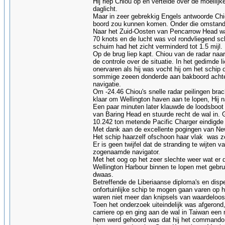
Hij riep Chiou op en vertelde over de moeili
daglicht.
Maar in zeer gebrekkig Engels antwoorde Chi
boord zou kunnen komen. Onder die omstandig
Naar het Zuid-Oosten van Pencarrow Head wa
70 knots en de lucht was vol rondvliegend sc
schuim had het zicht verminderd tot 1.5 mijl.
Op de brug liep kapt. Chiou van de radar naa
de controle over de situatie. In het gedimde 
onervaren als hij was vocht hij om het schi
sommige zeeen donderde aan bakboord achter
navigatie.
Om -24.46 Chiou's snelle radar peilingen bra
klaar om Wellington haven aan te lopen, Hij
Een paar minuten later klauwde de loodsboot 
van Baring Head en stuurde recht de wal in.
10.242 ton metende Pacific Charger eindigde
Met dank aan de excellente pogingen van Ne
Het schip haarzelf ofschoon haar vlak was ze
Er is geen twijfel dat de stranding te wijte
zogenaamde navigator.
Met het oog op het zeer slechte weer wat er 
Wellington Harbour binnen te lopen met gebr
dwaas.
Betreffende de Liberiaanse diploma's en disp
onfortuinlijke schip te mogen gaan varen op
waren niet meer dan knipsels van waardeloos
Toen het onderzoek uiteindelijk was afgerond,
carriere op en ging aan de wal in Taiwan een
hem werd gehoord was dat hij het commando h