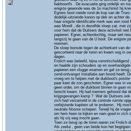
bakboord's . De evacuatie ging ordelijk en ru
enigste gewonde was de 1e machinist hij kneus
Egners boot roeide rond de kop van de Truro
dodelijk-uitziende kanon op dek en achter de
haar enigste identificatie merk was een rood
was Morell , die in dezelfde sloep zat, met
voor hem dat de Duitsers deze activiteit nie
papieren. Egner, achterdochtig, maar wel ni
langszij te gaan van de U boot. De enigste pa
noemen.
De sloep bonsde tegen de achterkant van de 
gescorteerd naar de toren en kwam oog in oog
dagen.
Frolich was beleefd, bijna verontschuldigend 
en haalde zijn schouders op en overhandigde 
papieren een vlugge examen en gaf ze terug 
zend-ontvangst installatie aan boord heeft. 
vroeg om te helpen met de duikboot's positie
paar keer de zon geschoten. Egner was in ve
geen order, om de duikboot binnen te gaan maar
terecht kwam. Hij had roemers gehoord dat 
krijgsgevangen kamp ? Wat de Duitsers ook 
zich had verzameld in de controle ruimte op
verbijsterde kapitein uit te proberen.. Hij mo
neutrale Noorse schepen. Terwijl hij de vra
om hem heen te kijken en nam goed in zich op
als hij vrij weg mocht gaan.
Toen ze terug op de toren waren zei Frolich 
Als zeelui , geen van beide kon het begrijpe