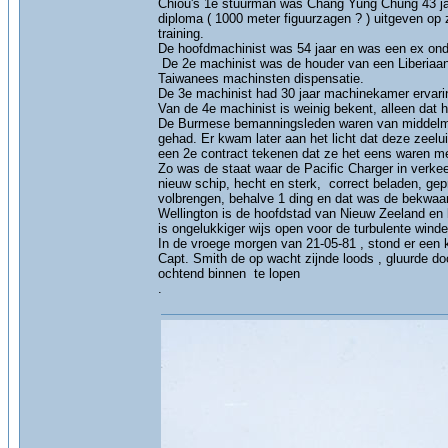
Chiou's 1e stuurman was Chang Yung Chung 43 jaa
diploma ( 1000 meter figuurzagen ? ) uitgeven op 
training.
De hoofdmachinist was 54 jaar en was een ex onder
De 2e machinist was de houder van een Liberiaans
Taiwanees machinsten dispensatie.
De 3e machinist had 30 jaar machinekamer ervarin
Van de 4e machinist is weinig bekent, alleen dat hi
De Burmese bemanningsleden waren van middelma
gehad. Er kwam later aan het licht dat deze zeel
een 2e contract tekenen dat ze het eens waren me
Zo was de staat waar de Pacific Charger in verke
nieuw schip, hecht en sterk, correct beladen, ge
volbrengen, behalve 1 ding en dat was de bekwaam
Wellington is de hoofdstad van Nieuw Zeeland en l
is ongelukkiger wijs open voor de turbulente winde
In de vroege morgen van 21-05-81 , stond er een k
Capt. Smith de op wacht zijnde loods , gluurde d
ochtend binnen te lopen
.