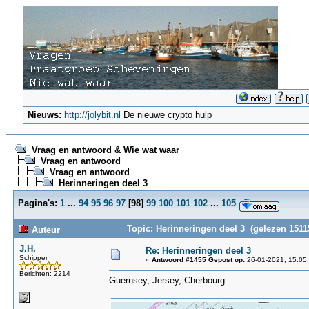
Nieuws:
http://jolybit.nl
De nieuwe crypto hulp
Vraag en antwoord & Wie wat waar
Vraag en antwoord
Vraag en antwoord
Herinneringen deel 3
Pagina's:
1
...
94
95
96
97
[
98
]
99
100
101
102
...
105
Topic: Herinneringen deel 3 (gelezen 1511
Auteur
J.H.
Re: Herinneringen deel 3
Schipper
«
Antwoord #1455 Gepost op:
26-01-2021, 15:05
Berichten: 2214
Guernsey, Jersey, Cherbourg