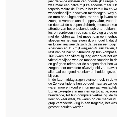
jaar de wilde wateren van noordelijk Europa b
was maar een halve mijl ze scoorde maar 1 k
torpedo raakte de Truro in het ketelruim en 
wonderbaarlijke show van mededogen weg aan 
de truro had uitgezonden, tot er hulp kwam o
zachtjes varende aan de oppervlakte, voor de 
en riep dat de sloepen dichterbij moesten ko
attentie van het onbekende schip te trekken.
los en verdween in de nacht.Zo vlug als de 
met de lichten aan het moest dan een neutraa
sloepen en het was eigenlijk onmogelijk dat d
en Egner realiseerde zich dat ze nu een pogi
Aberdeen en 115 mijl weg,een 48 uur zeilen, 
rest van de nacht. Sturende op hun kompasse
16e kwam een vliegtuig laag over over het wa
vriend of vijand was de mannen stonden in de
en gaf geen teken dat de sloepen door hen w
zorgen door complete afwezigheid van trawlers
allemaal een goed heenkomen hadden gezocht 
blijven.
In de late middag zagen pluimen rook in de we
de 2e keer tijdens hun oordeel maar ze zeild
waren moe en koud en hun moraal verslapteMid
Egner zweepte zijn mannen op tot actie, roei
brandende, tot hun complete verbazing de tr
keer op keer weer, ze waren op die manier vlu
grap veranderde vlug in een tragedie, het was
gestopt zouden worden.