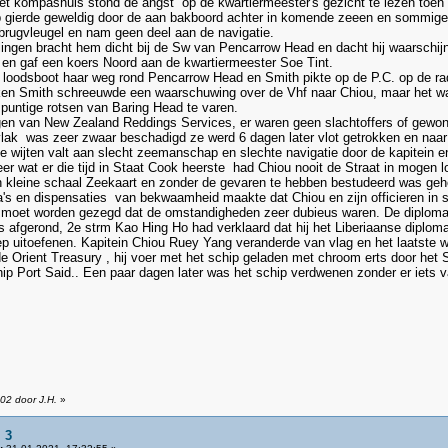
 het kompashuis stond de angst op de kwartiermeester's gezicht te lezen toen h
p gierde geweldig door de aan bakboord achter in komende zeeen en sommige
brugvleugel en nam geen deel aan de navigatie.
ilingen bracht hem dicht bij de Sw van Pencarrow Head en dacht hij waarschij
 en gaf een koers Noord aan de kwartiermeester Soe Tint.
 loodsboot haar weg rond Pencarrow Head en Smith pikte op de P.C. op de rad
ken Smith schreeuwde een waarschuwing over de Vhf naar Chiou, maar het was
untige rotsen van Baring Head te varen.
gen van New Zealand Reddings Services, er waren geen slachtoffers of gewo
vlak was zeer zwaar beschadigd ze werd 6 dagen later vlot getrokken en naar
ng te wijten valt aan slecht zeemanschap en slechte navigatie door de kapite
er wat er die tijd in Staat Cook heerste had Chiou nooit de Straat in mogen 
 kleine schaal Zeekaart en zonder de gevaren te hebben bestudeerd was geh
's en dispensaties van bekwaamheid maakte dat Chiou en zijn officieren in s
 moet worden gezegd dat de omstandigheden zeer dubieus waren. De diploma's
s afgerond, 2e strm Kao Hing Ho had verklaard dat hij het Liberiaanse diploma 
ep uitoefenen. Kapitein Chiou Ruey Yang veranderde van vlag en het laatst
e Orient Treasury , hij voer met het schip geladen met chroom erts door h
ip Port Said.. Een paar dagen later was het schip verdwenen zonder er iets v
02 door J.H.
»
 3