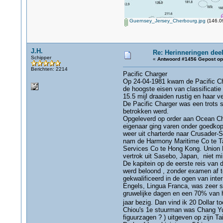
Guernsey_Jersey_Cherbourg.jpg
(146.09
J.H.
Re: Herinneringen deel
Schipper
«
Antwoord #1456 Gepost op
Berichten: 2214
Pacific Charger
Op 24-04-1981 kwam de Pacific Cha
de hoogste eisen van classificatie
15.5 mijl draaiden rustig en haar v
De Pacific Charger was een trots 
betrokken werd.
Opgeleverd op order aan Ocean Ch
eigenaar ging varen onder goedkop
weer uit charterde naar Crusader-
nam de Harmony Maritime Co te Ta
Services Co te Hong Kong. Union 
vertrok uit Sasebo, Japan, niet mi
De kapitein op de eerste reis van 
werd beloond , zonder examen af te
gekwalificeerd in de ogen van inte
Engels, Lingua Franca, was zeer sl
gruwelijke dagen en een 70% van h
jaar bezig. Dan vind ik 20 Dollar 
Chiou's 1e stuurman was Chang Yun
figuurzagen ? ) uitgeven op zijn T