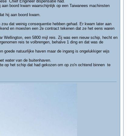
anese Chief Engineer dispensatie had.
ij aan boord kwam waarschijnlijk op een Taiwanees machinsten
dat hij aan boord kwam.
zou dat weinig consequentie hebben gehad. Er kwam later aan
etekend en moesten een 2e contract tekenen dat ze het eens waren
 Wellington, een 5800 mijl reis. Zij was een nieuw schip, hecht en
rgenomen reis te volbrengen, behalve 1 ding en dat was de
en goede natuurlijke haven maar de ingang is ongelukkiger wijs
het water van de buitenhaven.
kte op het schip dat had gekozen om op zo'n ochtend binnen te