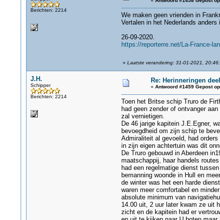
«
Antwoord #1458 Gepost op
Berichten: 2214
We maken geen vrienden in Frankri
Vertalen in het Nederlands anders is
26-09-2020.
https://reporterre.net/La-France-l
«
Laatste verandering: 31-01-2021, 20:46:
J.H.
Re: Herinneringen deel
Schipper
«
Antwoord #1459 Gepost op
Berichten: 2214
Toen het Britse schip Truro de Fi
had geen zender of ontvanger aan b
zal vernietigen.
De 46 jarige kapitein J.E.Egner, 
bevoegdheid om zijn schip te beve
Admiraliteit al gevoeld, had order
in zijn eigen achtertuin was dit on
De Truro gebouwd in Aberdeen in19
maatschappij, haar handels routes 
had een regelmatige dienst tussen
bemanning woonde in Hull en meer d
de winter was het een harde dienst
waren meer comfortabel en minder g
absolute minimum van navigatiehul
14.00 uit, 2 uur later kwam ze uit
zicht en de kapitein had er vertro
en uit te kijken naar U boten maa