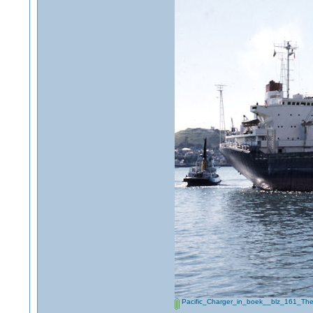
Pacific_Charger_in_boek__blz_161_Th