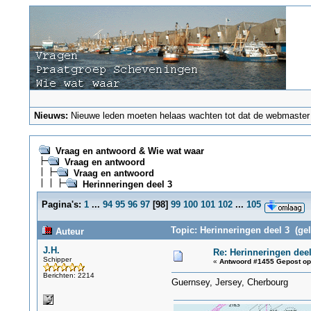
Nieuws:
Nieuwe leden moeten helaas wachten tot dat de webmaster ze
Vraag en antwoord & Wie wat waar
Vraag en antwoord
Vraag en antwoord
Herinneringen deel 3
Pagina's:
1
...
94
95
96
97
[
98
]
99
100
101
102
...
105
Topic: Herinneringen deel 3 (ge
Auteur
J.H.
Re: Herinneringen deel
Schipper
«
Antwoord #1455 Gepost op
Berichten: 2214
Guernsey, Jersey, Cherbourg