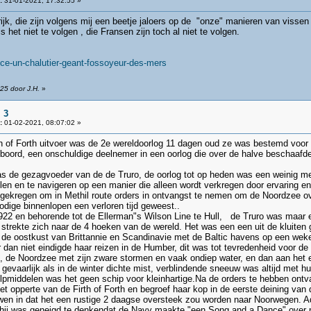
:
31-01-2021, 17:32:55 »
jk, die zijn volgens mij een beetje jaloers op de "onze" manieren van vissen
 het niet te volgen , die Fransen zijn toch al niet te volgen.
ance-un-chalutier-geant-fossoyeur-des-mers
25 door J.H.
»
 3
:
01-02-2021, 08:07:02 »
rth of Forth uitvoer was de 2e wereldoorlog 11 dagen oud ze was bestemd vo
oord, een onschuldige deelnemer in een oorlog die over de halve beschaafde w
was de gezagvoeder van de de Truro, de oorlog tot op heden was een weinig m
len en te navigeren op een manier die alleen wordt verkregen door ervaring 
s gekregen om in Methil route orders in ontvangst te nemen om de Noordzee ov
nodige binnenlopen een verloren tijd geweest..
22 en behorende tot de Ellerman"s Wilson Line te Hull, de Truro was maar een
strekte zich naar de 4 hoeken van de wereld. Het was een een uit de kluiten
 de oostkust van Brittannie en Scandinavie met de Baltic havens op een wekel
an niet eindigde haar reizen in de Humber, dit was tot tevredenheid voor de b
, de Noordzee met zijn zware stormen en vaak ondiep water, en dan aan het e
evaarlijk als in de winter dichte mist, verblindende sneeuw was altijd met hu
pmiddelen was het geen schip voor kleinhartige.Na de orders te hebben ontva
 het opperte van de Firth of Forth en begroef haar kop in de eerste deining va
uwen in dat het een rustige 2 daagse oversteek zou worden naar Noorwegen. Ad
r hij was geneigd te denkendat de Navy maakte "een Song and a Dance" over ni