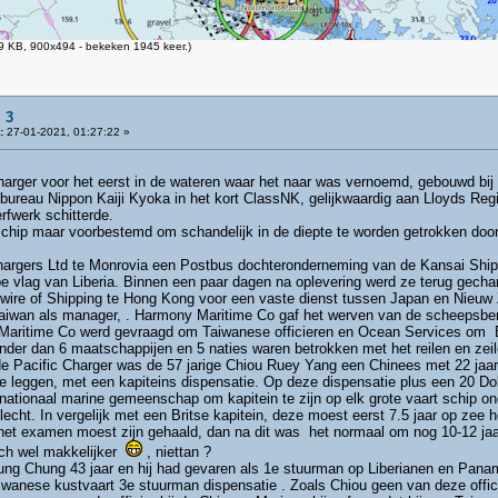
 KB, 900x494 - bekeken 1945 keer.)
 3
:
27-01-2021, 01:27:22 »
rger voor het eerst in de wateren waar het naar was vernoemd, gebouwd bij
 bureau Nippon Kaiji Kyoka in het kort ClassNK, gelijkwaardig aan Lloyds Reg
erfwerk schitterde.
schip maar voorbestemd om schandelijk in de diepte te worden getrokken doo
argers Ltd te Monrovia een Postbus dochteronderneming van de Kansai Ship
e vlag van Liberia. Binnen een paar dagen na oplevering werd ze terug gech
Swire of Shipping te Hong Kong voor een vaste dienst tussen Japan en Nieu
iwan als manager, . Harmony Maritime Co gaf het werven van de scheepsbe
Maritime Co werd gevraagd om Taiwanese officieren en Ocean Services om 
nder dan 6 maatschappijen en 5 naties waren betrokken met het reilen en zei
de Pacific Charger was de 57 jarige Chiou Ruey Yang een Chinees met 22 jaar
 leggen, met een kapiteins dispensatie. Op deze dispensatie plus een 20 Dol
rnationaal marine gemeenschap om kapitein te zijn op elk grote vaart schip ond
echt. In vergelijk met een Britse kapitein, deze moest eerst 7.5 jaar op zee
et examen moest zijn gehaald, dan na dit was het normaal om nog 10-12 jaar t
toch wel makkelijker
, niettan ?
g Chung 43 jaar en hij had gevaren als 1e stuurman op Liberianen en Panam
aiwanese kustvaart 3e stuurman dispensatie . Zoals Chiou geen van deze offici