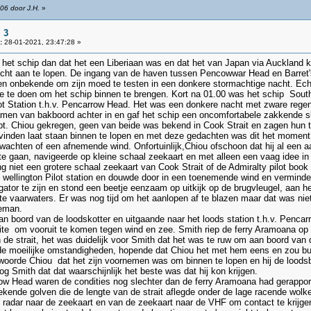
06 door J.H.
»
 3
:
28-01-2021, 23:47:28 »
het schip dan dat het een Liberiaan was en dat het van Japan via Auckland 
cht aan te lopen. De ingang van de haven tussen Pencowwar Head en Barret's R
een onbekende om zijn moed te testen in een donkere stormachtige nacht. Ech
e te doen om het schip binnen te brengen. Kort na 01.00 was het schip South
lot Station t.h.v. Pencarrow Head. Het was een donkere nacht met zware rege
men van bakboord achter in en gaf het schip een oncomfortabele zakkende sl
 Chiou gekregen, geen van beide was bekend in Cook Strait en zagen hun taa
inden laat staan binnen te lopen en met deze gedachten was dit het moment 
 wachten of een afnemende wind. Onfortuinlijk,Chiou ofschoon dat hij al een aan
te gaan, navigeerde op kleine schaal zeekaart en met alleen een vaag idee in
ng niet een grotere schaal zeekaart van Cook Strait of de Admiralty pilot boo
wellington Pilot station en douwde door in een toenemende wind en verminder
tor te zijn en stond een beetje eenzaam op uitkijk op de brugvleugel, aan h
te vaarwaters. Er was nog tijd om het aanlopen af te blazen maar dat was nie
eeman.
n boord van de loodskotter en uitgaande naar het loods station t.h.v. Pencar
te om vooruit te komen tegen wind en zee. Smith riep de ferry Aramoana op , 
n de strait, het was duidelijk voor Smith dat het was te ruw om aan boord van 
 de moeilijke omstandigheden, hopende dat Chiou het met hem eens en zou buite
woorde Chiou dat het zijn voornemen was om binnen te lopen en hij de loods
Smith dat dat waarschijnlijk het beste was dat hij kon krijgen.
w Head waren de condities nog slechter dan de ferry Aramoana had gerappor
kende golven die de lengte van de strait aflegde onder de lage racende wolke
 radar naar de zeekaart en van de zeekaart naar de VHF om contact te krijgen 