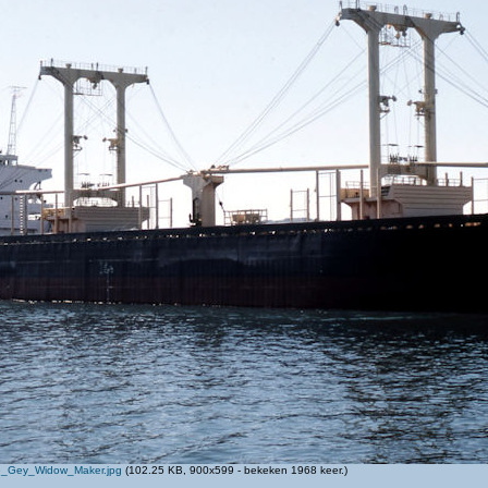
e_Gey_Widow_Maker.jpg
(102.25 KB, 900x599 - bekeken 1968 keer.)