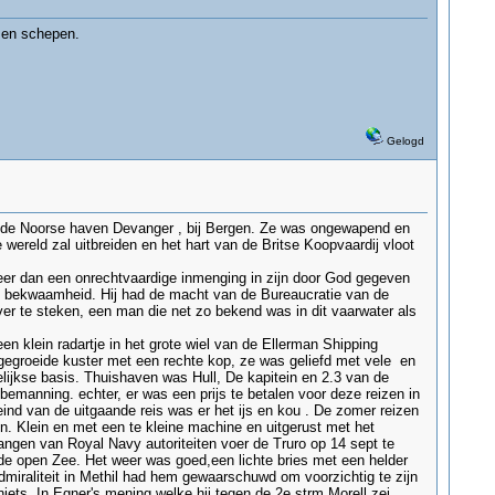
 en schepen.
Gelogd
or de Noorse haven Devanger , bij Bergen. Ze was ongewapend en
ereld zal uitbreiden en het hart van de Britse Koopvaardij vloot
eer dan een onrechtvaardige inmenging in zijn door God gegeven
en bekwaamheid. Hij had de macht van de Bureaucratie van de
er te steken, een man die net zo bekend was in dit vaarwater als
 klein radartje in het grote wiel van de Ellerman Shipping
 gegroeide kuster met een rechte kop, ze was geliefd met vele en
ijkse basis. Thuishaven was Hull, De kapitein en 2.3 van de
emanning. echter, er was een prijs te betalen voor deze reizen in
ind van de uitgaande reis was er het ijs en kou . De zomer reizen
n. Klein en met een te kleine machine en uitgerust met het
ngen van Royal Navy autoriteiten voer de Truro op 14 sept te
n de open Zee. Het weer was goed,een lichte bries met een helder
miraliteit in Methil had hem gewaarschuwd om voorzichtig te zijn
ets. In Egner's mening welke hij tegen de 2e strm Morell zei