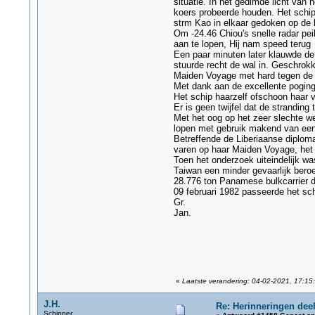
situatie. In het gedimde licht van
koers probeerde houden. Het schi
strm Kao in elkaar gedoken op de 
Om -24.46 Chiou's snelle radar pe
aan te lopen, Hij nam speed terug
Een paar minuten later klauwde de
stuurde recht de wal in. Geschrok
Maiden Voyage met hard tegen de p
Met dank aan de excellente pogin
Het schip haarzelf ofschoon haar 
Er is geen twijfel dat de strandi
Met het oog op het zeer slechte we
lopen met gebruik makend van een
Betreffende de Liberiaanse diploma
varen op haar Maiden Voyage, het
Toen het onderzoek uiteindelijk wa
Taiwan een minder gevaarlijk bero
28.776 ton Panamese bulkcarrier d
09 februari 1982 passeerde het sch
Gr.
Jan.
«
Laatste verandering: 04-02-2021, 17:15:
J.H.
Re: Herinneringen deel
Schipper