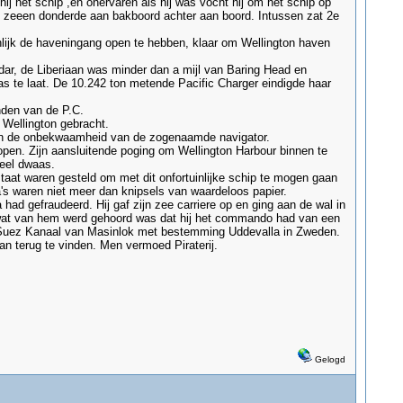
ij het schip ,en onervaren als hij was vocht hij om het schip op
 zeeen donderde aan bakboord achter aan boord. Intussen zat 2e
nlijk de haveningang open te hebben, klaar om Wellington haven
ar, de Liberiaan was minder dan a mijl van Baring Head en
 te laat. De 10.242 ton metende Pacific Charger eindigde haar
nden van de P.C.
 Wellington gebracht.
in en de onbekwaamheid van de zogenaamde navigator.
lopen. Zijn aansluitende poging om Wellington Harbour binnen te
eel dwaas.
taat waren gesteld om met dit onfortuinlijke schip te mogen gaan
 waren niet meer dan knipsels van waardeloos papier.
had gefraudeerd. Hij gaf zijn zee carriere op en ging aan de wal in
e wat van hem werd gehoord was dat hij het commando had van een
et Suez Kanaal van Masinlok met bestemming Uddevalla in Zweden.
an terug te vinden. Men vermoed Piraterij.
Gelogd