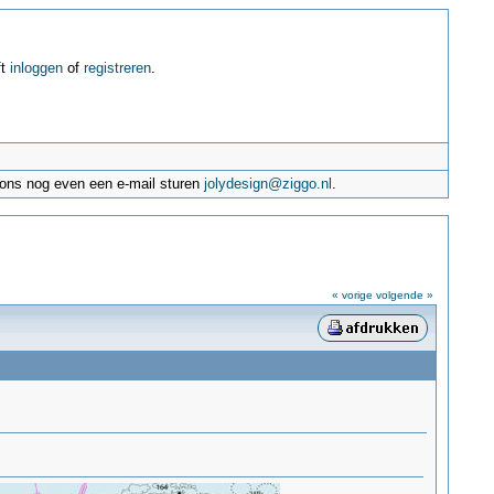
ft
inloggen
of
registreren
.
e ons nog even een e-mail sturen
jolydesign@ziggo.nl
.
« vorige
volgende »