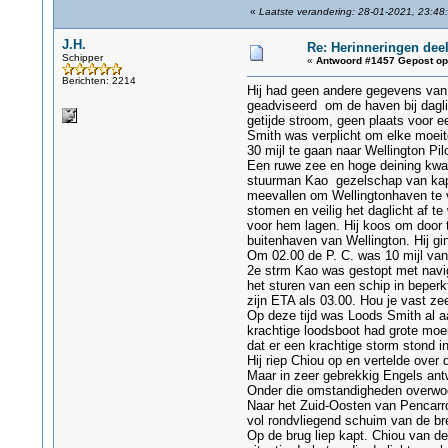
«
Laatste verandering: 28-01-2021, 23:48:
J.H.
Re: Herinneringen deel
Schipper
«
Antwoord #1457 Gepost op
Berichten: 2214
Hij had geen andere gegevens van 
geadviseerd om de haven bij dagli
getijde stroom, geen plaats voor 
Smith was verplicht om elke moeit
30 mijl te gaan naar Wellington Pi
Een ruwe zee en hoge deining kwa
stuurman Kao gezelschap van kapt.
meevallen om Wellingtonhaven te v
stomen en veilig het daglicht af te
voor hem lagen. Hij koos om door 
buitenhaven van Wellington. Hij gi
Om 02.00 de P. C. was 10 mijl van 
2e strm Kao was gestopt met naviga
het sturen van een schip in beperk
zijn ETA als 03.00. Hou je vast z
Op deze tijd was Loods Smith al aa
krachtige loodsboot had grote moei
dat er een krachtige storm stond i
Hij riep Chiou op en vertelde over
Maar in zeer gebrekkig Engels ant
Onder die omstandigheden overwoog 
Naar het Zuid-Oosten van Pencarro
vol rondvliegend schuim van de bre
Op de brug liep kapt. Chiou van de