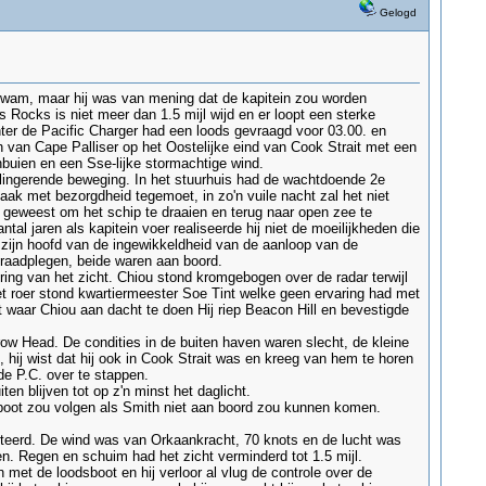
Gelogd
kwam, maar hij was van mening dat de kapitein zou worden
ocks is niet meer dan 1.5 mijl wijd en er loopt een sterke
ter de Pacific Charger had een loods gevraagd voor 03.00. en
 van Cape Palliser op het Oostelijke eind van Cook Strait met een
nbuien en een Sse-lijke stormachtige wind.
ingerende beweging. In het stuurhuis had de wachtdoende 2e
k met bezorgdheid tegemoet, in zo'n vuile nacht zal het niet
geweest om het schip te draaien en terug naar open zee te
tal jaren als kapitein voer realiseerde hij niet de moeilijkheden die
 zijn hoofd van de ingewikkeldheid van de aanloop van de
k raadplegen, beide waren aan boord.
ing van het zicht. Chiou stond kromgebogen over de radar terwijl
et roer stond kwartiermeester Soe Tint welke geen ervaring had met
t waar Chiou aan dacht te doen Hij riep Beacon Hill en bevestigde
row Head. De condities in de buiten haven waren slecht, de kleine
hij wist dat hij ook in Cook Strait was en kreeg van hem te horen
de P.C. over te stappen.
n blijven tot op z'n minst het daglicht.
boot zou volgen als Smith niet aan boord zou kunnen komen.
teerd. De wind was van Orkaankracht, 70 knots en de lucht was
n. Regen en schuim had het zicht verminderd tot 1.5 mijl.
met de loodsboot en hij verloor al vlug de controle over de