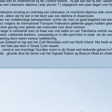
as een ex onderofficier bij de Chinese Marine , hij gaf aan dat hij een Taiw
 een Liberiaans diploma ( prijs pissen ? ) uitgegeven een paar dagen voor h
nekamer ervaring en verkreeg een Liberiaans 1e machinist diploma vlak voor
t, alleen dat hij niet in het bezit was een diploma of dispensatie.
 van middelmatige bekwaamheid, echter als men ze goed begeleid had dan 
tract volgens de International Transport Federation geldende gages hadden g
 zeker gevolg voor gebrek aan motovatie voor deze mensen.
arger in verkeerde toen ze klaar was met laden en van Yokohama vertrok naar
deerd, voldoende bunkers, zeewaardig en in alle opzichten in staat om de voo
ning deze waren serieus twijfelachtig.
uw Zeeland en ligt aan het Zuid Westelijke eind van North Island. Het heeft e
 het hele jaar door in Straat Cook waaien.
 stond er een krachtige Sse-lijke storm in de Straat met brekende golven in 
ods , gluurde door de ramen van het Signaal Station op Beacon Head en vloe