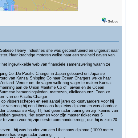
Gelogd
 Sabeso Heavy Industries she was geconstrueerd en uitgerust naar
ister. Haar krachtige motoren welke haar een snelheid gaven van
r het ingewikkelde web van financiele samenzwering waarin ze
ping Co .De Pacific Charger in Japan gebouwd en Japanse
arterd van Kansai Shipping Co naar Ocean Chargers welke haar
w Zeeland. Verder om de vagen wolk nog vager te maken Kansai
manning aan de Union Maritime Co of Taiwan en de Ocean
Burmese bemanningsleden, matrozen, olielieden enz. Toen ze
len van de Pacific Charger.
 op vissersschepen en een aantal jaren op kustvaarders voor hij
lar verkreeg hij een Liberiaans kapiteins diploma en was daardoor
er Liberiaanse vlag. Hij had geen radar training en zijn kennis van
 hebben gevaren. Het examen voor zijn master ticket was 5
e varen voor hij zijn eerste commando kreeg , dus hij is zo'n 20
ezen , hij was houder van een Liberiaans diploma ( 1000 meter
eren had enige radar training.