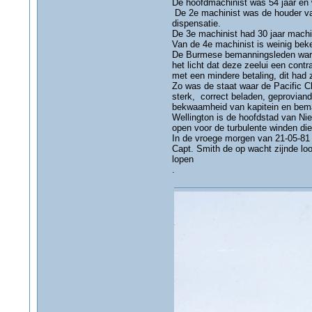
De hoofdmachinist was 54 jaar en w
De 2e machinist was de houder van
dispensatie.
De 3e machinist had 30 jaar machi
Van de 4e machinist is weinig beken
De Burmese bemanningsleden waren
het licht dat deze zeelui een con
met een mindere betaling, dit had
Zo was de staat waar de Pacific Ch
sterk, correct beladen, geprovian
bekwaamheid van kapitein en beman
Wellington is de hoofdstad van Nie
open voor de turbulente winden die
In de vroege morgen van 21-05-81 ,
Capt. Smith de op wacht zijnde lo
lopen
.