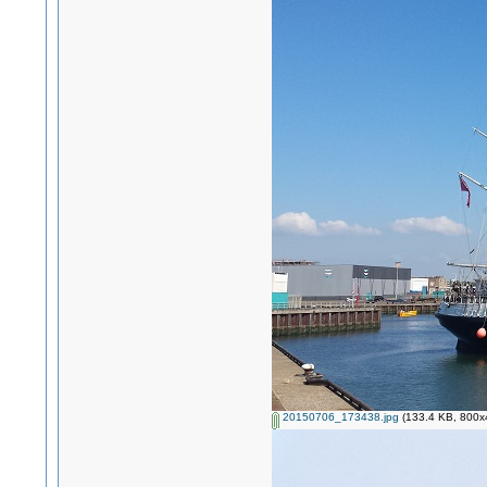
20150706_173438.jpg
(133.4 KB, 800x4