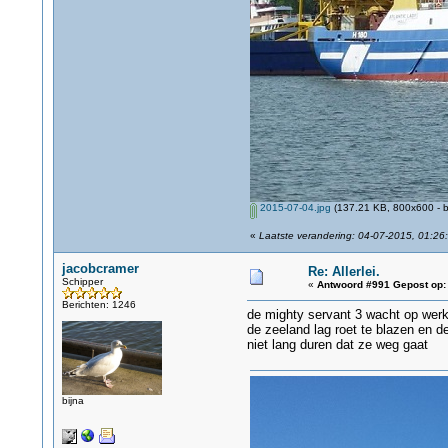
2015-07-04.jpg
(137.21 KB, 800x600 - b
«
Laatste verandering: 04-07-2015, 01:26
jacobcramer
Re: Allerlei.
Schipper
«
Antwoord #991 Gepost op:
Berichten: 1246
de mighty servant 3 wacht op werk
de zeeland lag roet te blazen en 
niet lang duren dat ze weg gaat
bijna