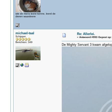
wie de mens leerd kenne, leerd de
dieren waardeere
michael-taal
Re: Allerlei.
Schipper
«
Antwoord #993 Gepost op:
Berichten: 349
De Mighty Servant 3 kwam afgelop