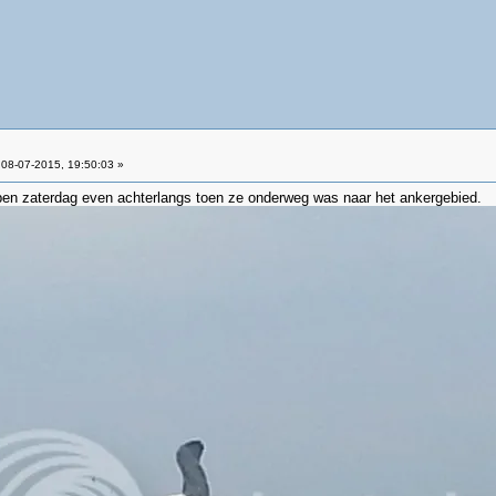
08-07-2015, 19:50:03 »
en zaterdag even achterlangs toen ze onderweg was naar het ankergebied.