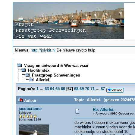
Nieuws:
http://jolybit.nl
De nieuwe crypto hulp
Vraag en antwoord & Wie wat waar
Hoofdindex
Praatgroep Scheveningen
Allerlei.
Pagina's:
1
...
63
64
65
66
[
67
]
68
69
70
71
...
87
Topic: Allerlei. (gelezen 2024478
Auteur
jacobcramer
Re: Allerlei.
Schipper
«
Antwoord #990 Gepost op:
Berichten: 1246
de wirons hebben mekaar weer ge
machinist kunnen vinden voor de l
oliekannetje en steeksleutel 10