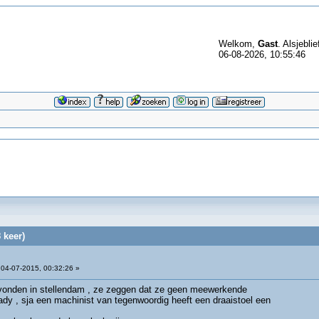
Welkom,
Gast
. Alsjeblie
06-08-2026, 10:55:46
 keer)
04-07-2015, 00:32:26 »
vonden in stellendam , ze zeggen dat ze geen meewerkende
ady , sja een machinist van tegenwoordig heeft een draaistoel een