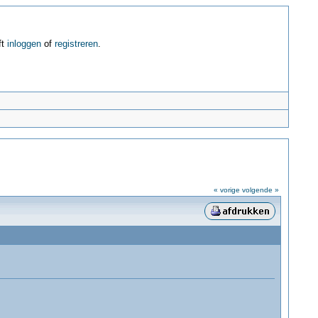
ft
inloggen
of
registreren
.
« vorige
volgende »