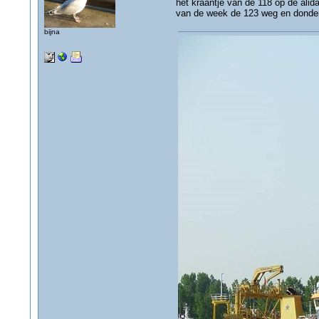
het kraantje van de 118 op de alida
van de week de 123 weg en donder
bijna