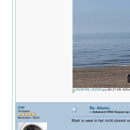
20150706_191520.jpg
(90.27 KB, 800x4
zier
Re: Allerlei.
Schipper
«
Antwoord #992 Gepost op:
Berichten: 3620
Mark is weer in het zicht,stoomt o