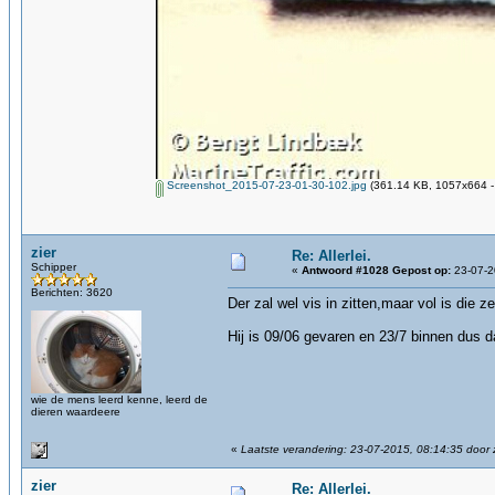
Screenshot_2015-07-23-01-30-102.jpg
(361.14 KB, 1057x664 -
zier
Re: Allerlei.
Schipper
«
Antwoord #1028 Gepost op:
23-07-2
Berichten: 3620
Der zal wel vis in zitten,maar vol is die 
Hij is 09/06 gevaren en 23/7 binnen dus da
wie de mens leerd kenne, leerd de
dieren waardeere
«
Laatste verandering: 23-07-2015, 08:14:35 door z
zier
Re: Allerlei.