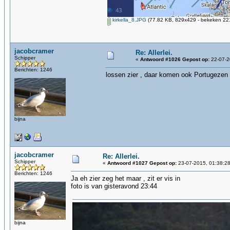
kirkella_8.JPG
(77.82 KB, 829x429 - bekeken 221
jacobcramer
Re: Allerlei.
Schipper
«
Antwoord #1026 Gepost op:
22-07-2
Berichten: 1246
lossen zier , daar komen ook Portugezen 
bijna
jacobcramer
Re: Allerlei.
Schipper
«
Antwoord #1027 Gepost op:
23-07-2015, 01:38:28
Berichten: 1246
Ja eh zier zeg het maar , zit er vis in
foto is van gisteravond 23:44
bijna