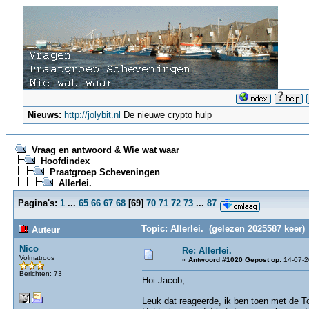
Nieuws:
http://jolybit.nl
De nieuwe crypto hulp
Vraag en antwoord & Wie wat waar
Hoofdindex
Praatgroep Scheveningen
Allerlei.
Pagina's:
1
...
65
66
67
68
[
69
]
70
71
72
73
...
87
Topic: Allerlei. (gelezen 2025587 keer)
Auteur
Nico
Re: Allerlei.
Volmatroos
«
Antwoord #1020 Gepost op:
14-07-2
Berichten: 73
Hoi Jacob,
Leuk dat reageerde, ik ben toen met de 