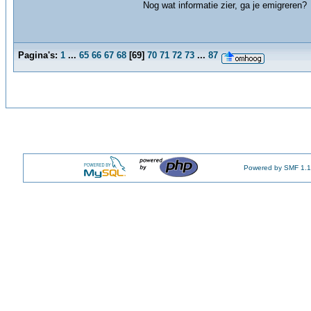
Nog wat informatie zier, ga je emigreren?
Pagina's:
1
...
65
66
67
68
[
69
]
70
71
72
73
...
87
Powered by SMF 1.1