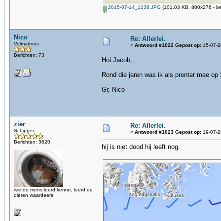
2015-07-14_1336.JPG
(101.03 KB, 800x276 - be
Nico
Re: Allerlei.
Volmatroos
«
Antwoord #1022 Gepost op:
15-07-2
Berichten: 73
Hoi Jacob,
Rond die jaren was ik als prenter mee op
Gr, Nico
zier
Re: Allerlei.
Schipper
«
Antwoord #1023 Gepost op:
19-07-2
Berichten: 3620
hij is niet dood hij leeft nog.
wie de mens leerd kenne, leerd de
dieren waardeere