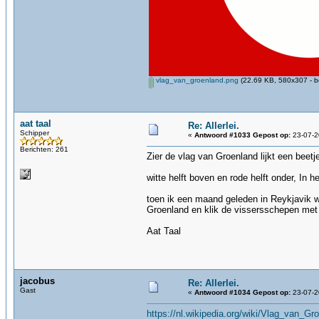
vlag_van_groenland.png
(22.69 KB, 580x307 - b
aat taal
Re: Allerlei.
Schipper
«
Antwoord #1033 Gepost op:
23-07-2
Berichten: 261
Zier de vlag van Groenland lijkt een beet
witte helft boven en rode helft onder, In 
toen ik een maand geleden in Reykjavik w
Groenland en klik de vissersschepen met
Aat Taal
jacobus
Re: Allerlei.
Gast
«
Antwoord #1034 Gepost op:
23-07-2
https://nl.wikipedia.org/wiki/Vlag_van_Gr