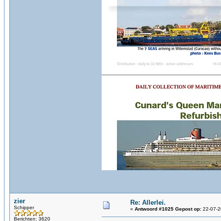
zier
Re: Allerlei.
Schipper
«
Antwoord #1025 Gepost op:
22-07-2
Berichten: 3620