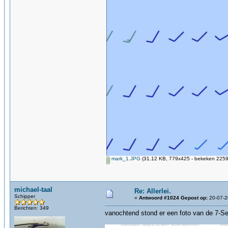
mark_1.JPG
(31.12 KB, 779x425 - bekeken 2259 
michael-taal
Re: Allerlei.
Schipper
«
Antwoord #1024 Gepost op:
20-07-2
Berichten: 349
vanochtend stond er een foto van de 7-Sea