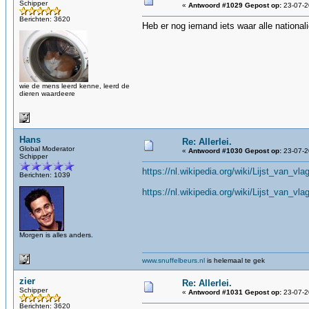
Schipper
«
Antwoord #1029 Gepost op:
23-07-2
Berichten: 3620
Heb er nog iemand iets waar alle national
wie de mens leerd kenne, leerd de
dieren waardeere
Hans
Re: Allerlei.
Global Moderator
«
Antwoord #1030 Gepost op:
23-07-2
Schipper
https://nl.wikipedia.org/wiki/Lijst_van_v
Berichten: 1039
https://nl.wikipedia.org/wiki/Lijst_van_v
Morgen is alles anders.
www.snuffelbeurs.nl
is helemaal te gek
zier
Re: Allerlei.
Schipper
«
Antwoord #1031 Gepost op:
23-07-2
Berichten: 3620