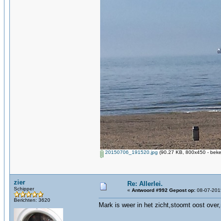
20150706_191520.jpg
(90.27 KB, 800x450 - beke
zier
Re: Allerlei.
Schipper
«
Antwoord #992 Gepost op:
08-07-2015
Berichten: 3620
Mark is weer in het zicht,stoomt oost over