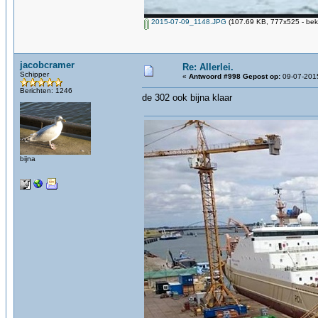
2015-07-09_1148.JPG
(107.69 KB, 777x525 - bek
jacobcramer
Re: Allerlei.
Schipper
«
Antwoord #998 Gepost op:
09-07-2015
Berichten: 1246
de 302 ook bijna klaar
bijna