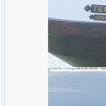
20150706_173724.jpg
(48.33 KB, 600x337 - beke