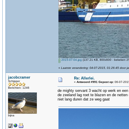
2015-07-04.jpg
(137.21 KB, 800x600 - bekeken 25
«
Laatste verandering: 04-07-2015, 01:26:45 door j
jacobcramer
Re: Allerlei.
Schipper
«
Antwoord #991 Gepost op:
06-07-2015
Berichten: 1246
de mighty servant 3 wacht op werk en een
de zeeland lag roet te blazen en de nette
niet lang duren dat ze weg gaat
bijna