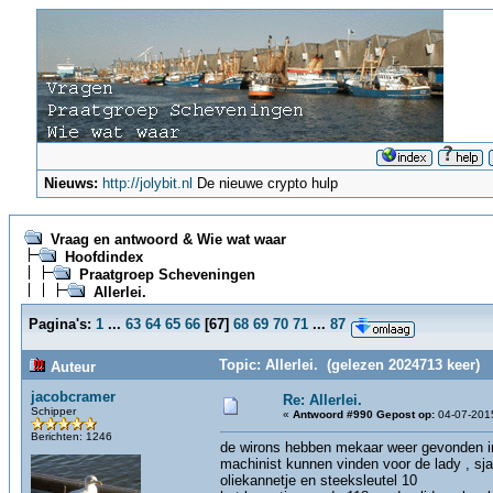
Nieuws:
http://jolybit.nl
De nieuwe crypto hulp
Vraag en antwoord & Wie wat waar
Hoofdindex
Praatgroep Scheveningen
Allerlei.
Pagina's:
1
...
63
64
65
66
[
67
]
68
69
70
71
...
87
Topic: Allerlei. (gelezen 2024713 keer)
Auteur
jacobcramer
Re: Allerlei.
Schipper
«
Antwoord #990 Gepost op:
04-07-2015
Berichten: 1246
de wirons hebben mekaar weer gevonden i
machinist kunnen vinden voor de lady , sj
oliekannetje en steeksleutel 10