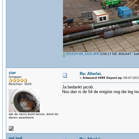
2015-07-09_1422.JPG
(158.17 KB, 800x447 - bek
zier
Re: Allerlei.
Schipper
«
Antwoord #999 Gepost op:
09-07-2015
Berichten: 3620
Ja bedankt jacob.
Nou dan is de 54 de enigste nog die leg te
wie de mens leerd kenne, leerd de
dieren waardeere
aat taal