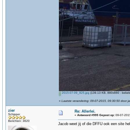
2015-07-09_925.jpg
(139.13 KB, 880x660 - bekek
«
Laatste verandering: 09-07-2015, 09:30:50 door j
zier
Re: Allerlei.
Schipper
«
Antwoord #995 Gepost op:
09-07-2015
Berichten: 3620
Jacob weet jij of die DFFU ook een site h