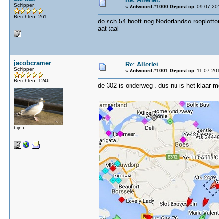
Re: Allerlei.
Schipper
«
Antwoord #1000 Gepost op:
09-07-201
Berichten: 261
de sch 54 heeft nog Nederlandse roeplette
aat taal
jacobcramer
Re: Allerlei.
Schipper
«
Antwoord #1001 Gepost op:
11-07-201
Berichten: 1246
de 302 is onderweg , dus nu is het klaar 
bijna