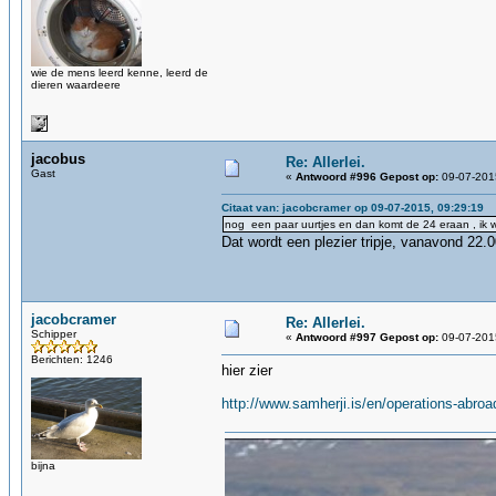
wie de mens leerd kenne, leerd de
dieren waardeere
jacobus
Re: Allerlei.
Gast
«
Antwoord #996 Gepost op:
09-07-2015
Citaat van: jacobcramer op 09-07-2015, 09:29:19
nog een paar uurtjes en dan komt de 24 eraan , ik w
Dat wordt een plezier tripje, vanavond 22.
jacobcramer
Re: Allerlei.
Schipper
«
Antwoord #997 Gepost op:
09-07-2015
Berichten: 1246
hier zier
http://www.samherji.is/en/operations-abro
bijna