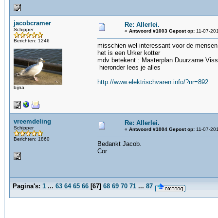
jacobcramer
Re: Allerlei.
Schipper
«
Antwoord #1003 Gepost op:
11-07-201
Berichten: 1246
misschien wel interessant voor de mensen 
het is een Urker kotter
mdv betekent : Masterplan Duurzame Visse
hieronder lees je alles
http://www.elektrischvaren.info/?nr=892
bijna
vreemdeling
Re: Allerlei.
Schipper
«
Antwoord #1004 Gepost op:
11-07-201
Berichten: 1860
Bedankt Jacob.
Cor
Pagina's:
1
...
63
64
65
66
[
67
]
68
69
70
71
...
87