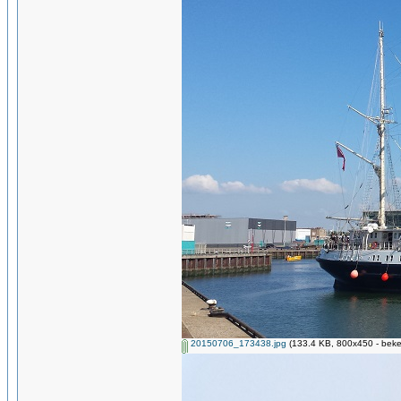
20150706_173438.jpg
(133.4 KB, 800x450 - beke