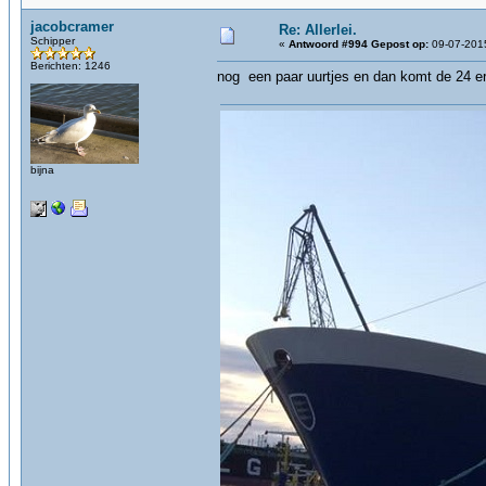
jacobcramer
Re: Allerlei.
Schipper
«
Antwoord #994 Gepost op:
09-07-2015
Berichten: 1246
nog een paar uurtjes en dan komt de 24 era
bijna