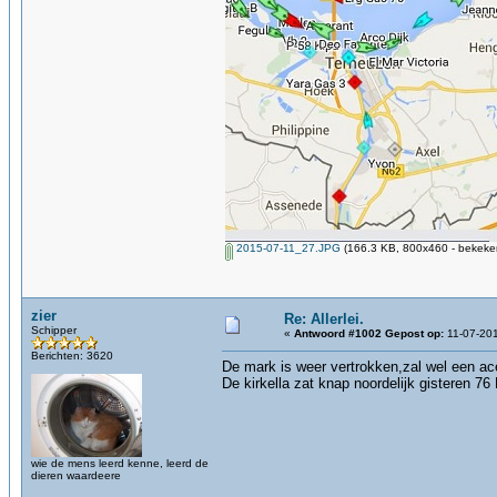
2015-07-11_27.JPG
(166.3 KB, 800x460 - bekeken
zier
Re: Allerlei.
Schipper
«
Antwoord #1002 Gepost op:
11-07-201
Berichten: 3620
De mark is weer vertrokken,zal wel een ac
De kirkella zat knap noordelijk gisteren 76 
wie de mens leerd kenne, leerd de
dieren waardeere