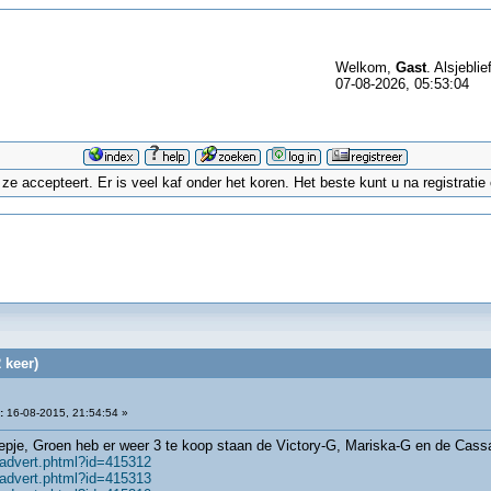
Welkom,
Gast
. Alsjeblie
07-08-2026, 05:53:04
 accepteert. Er is veel kaf onder het koren. Het beste kunt u na registrati
 keer)
:
16-08-2015, 21:54:54 »
epje, Groen heb er weer 3 te koop staan de Victory-G, Mariska-G en de Cass
/advert.phtml?id=415312
/advert.phtml?id=415313