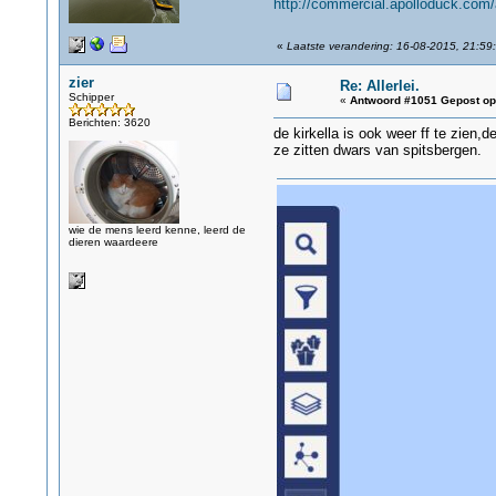
http://commercial.apolloduck.com
«
Laatste verandering: 16-08-2015, 21:59:
zier
Re: Allerlei.
Schipper
«
Antwoord #1051 Gepost op
Berichten: 3620
de kirkella is ook weer ff te zien,
ze zitten dwars van spitsbergen.
wie de mens leerd kenne, leerd de
dieren waardeere