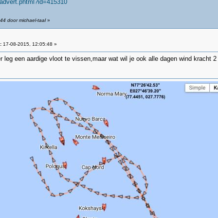
/advert.phtml?id=415310
44 door michael-taal
»
:
17-08-2015, 12:05:48 »
der leg een aardige vloot te vissen,maar wat wil je ook alle dagen wind kracht 