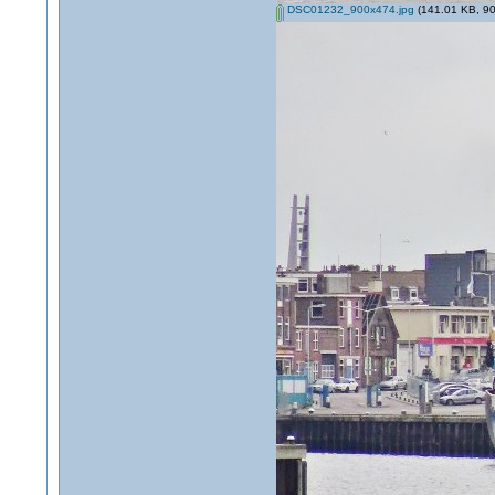
DSC01232_900x474.jpg
(141.01 KB, 90