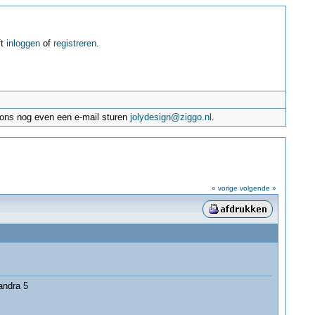
ft
inloggen
of
registreren
.
e ons nog even een e-mail sturen
jolydesign@ziggo.nl
.
« vorige
volgende »
andra 5