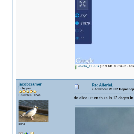
kirkella_11.JPG
(35.9 KB, 833x496 - bek
jacobcramer
Re: Allerlei.
Schipper
«
Antwoord #1052 Gepost op
Berichten: 1246
de alida uit en thuis in 12 dagen in
bijna