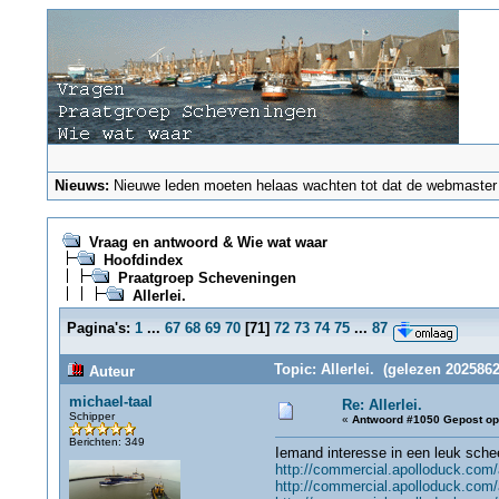
Nieuws:
Nieuwe leden moeten helaas wachten tot dat de webmaster ze
Vraag en antwoord & Wie wat waar
Hoofdindex
Praatgroep Scheveningen
Allerlei.
Pagina's:
1
...
67
68
69
70
[
71
]
72
73
74
75
...
87
Topic: Allerlei. (gelezen 2025862
Auteur
michael-taal
Re: Allerlei.
Schipper
«
Antwoord #1050 Gepost op
Berichten: 349
Iemand interesse in een leuk sche
http://commercial.apolloduck.com
http://commercial.apolloduck.com