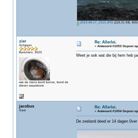
2015-08-17_2313.JPG
(116.21 KB, 800x
zier
Re: Allerlei.
Schipper
«
Antwoord #1053 Gepost op
Berichten: 3620
Weet je ook wat die bij hem heb ja
wie de mens leerd kenne, leerd de
dieren waardeere
jacobus
Re: Allerlei.
Gast
«
Antwoord #1054 Gepost op
De zeeland deed er 14 dagen 0ver