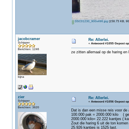
DSC01230_900x496.jpg
(158.75 KB, 90
jacobcramer
Re: Allerlei.
Schipper
«
Antwoord #1055 Gepost op
Berichten: 1246
ze zitten allemaal op de haring e
bijna
zier
Re: Allerlei.
Schipper
«
Antwoord #1056 Gepost op
Berichten: 3620
Dat is dan een misse reis voor de ali
100.000 pak = 2000.000 kilo ( ger
2000.000 kilo= 22.222 kantjes ( kan
Zout die haring 6 uit de ton komen 
25.926 kantjes is 1525 last.