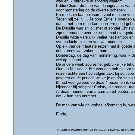
was en ik ontdekte al spoedig waarom.
Eddie Chard, de man van de eigenares van de
voor monstering op de diverse schepen.
En rond zijn kantoor waren veel mensen ver
Tegen mij zei hij... Je oom Ernie is overgepl
dat jij met hem mee kan gaan. En goed gehum
De Drusilla was altijd , met of zonder Chris
zijn commando over het schip had overgedrag
Drusilla wilde varen. Ik verliet het kantoor e
sympathieke blikken van wat ouderen.
Op elk van de 4 laatste reizen had ik goede
dat ik eens wat vakantie nam.
Donderdag, de dag van monstering, was ik de 
wel op zee zat.
De andere week zou er het gebruikelijke tekor
Oud en Nieuwjaar. Het was dan ook niet zo mo
reizen achtereen had volgemaakt bij schipper 
gevaren en de periode welke je op dat schip 
Ik had veel geleerd op deze 4 reizen en ik 
bijzonder bij schipper Christy, die toonde me
Al deze mannen, van stuurman tot bootsman,
dat ik hen heb ontmoet.
De man van wie dit verhaal afkomstig is, was 
Einde,
«
Laatste verandering: 05-08-2013, 15:29:42 door Rinu