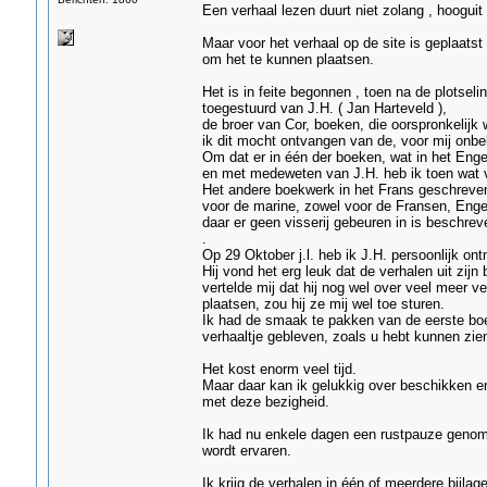
Een verhaal lezen duurt niet zolang , hooguit
Maar voor het verhaal op de site is geplaatst
om het te kunnen plaatsen.
Het is in feite begonnen , toen na de plotsel
toegestuurd van J.H. ( Jan Harteveld ),
de broer van Cor, boeken, die oorspronkelijk
ik dit mocht ontvangen van de, voor mij onb
Om dat er in één der boeken, wat in het Enge
en met medeweten van J.H. heb ik toen wat v
Het andere boekwerk in het Frans geschreven,
voor de marine, zowel voor de Fransen, Engel
daar er geen visserij gebeuren in is beschrev
.
Op 29 Oktober j.l. heb ik J.H. persoonlijk o
Hij vond het erg leuk dat de verhalen uit zij
vertelde mij dat hij nog wel over veel meer v
plaatsen, zou hij ze mij wel toe sturen.
Ik had de smaak te pakken van de eerste boek
verhaaltje gebleven, zoals u hebt kunnen zien
Het kost enorm veel tijd.
Maar daar kan ik gelukkig over beschikken e
met deze bezigheid.
Ik had nu enkele dagen een rustpauze genomen
wordt ervaren.
Ik krijg de verhalen in één of meerdere bijla