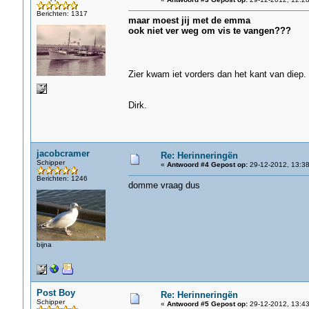
Berichten: 1317
maar moest jij met de emma
ook niet ver weg om vis te vangen???
Zier kwam iet vorders dan het kant van diep.
Dirk.
jacobcramer
Re: Herinneringën
Schipper
«
Antwoord #4 Gepost op:
29-12-2012, 13:38
Berichten: 1246
domme vraag dus
bijna
Post Boy
Re: Herinneringën
Schipper
«
Antwoord #5 Gepost op:
29-12-2012, 13:43