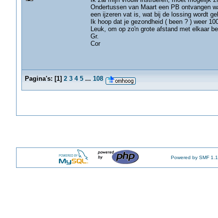
Ondertussen van Maart een PB ontvangen waa
een ijzeren vat is, wat bij de lossing wordt 
Ik hoop dat je gezondheid ( been ? ) weer 10
Leuk, om op zo'n grote afstand met elkaar bez
Gr.
Cor
Pagina's:
[
1
]
2
3
4
5
...
108
Powered by SMF 1.1