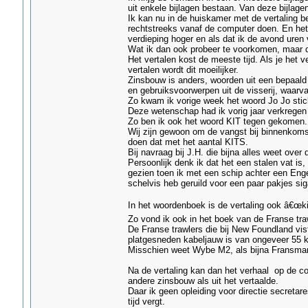
uit enkele bijlagen bestaan. Van deze bijlag
Ik kan nu in de huiskamer met de vertaling b
rechtstreeks vanaf de computer doen. En he
verdieping hoger en als dat ik de avond uren 
Wat ik dan ook probeer te voorkomen, maar dat
Het vertalen kost de meeste tijd. Als je het ve
vertalen wordt dit moeilijker.
Zinsbouw is anders, woorden uit een bepaald 
en gebruiksvoorwerpen uit de visserij, waarva
Zo kwam ik vorige week het woord Jo Jo stick
Deze wetenschap had ik vorig jaar verkregen 
Zo ben ik ook het woord KIT tegen gekomen.
Wij zijn gewoon om de vangst bij binnenkomst
doen dat met het aantal KITS.
Bij navraag bij J.H. die bijna alles weet over 
Persoonlijk denk ik dat het een stalen vat is
gezien toen ik met een schip achter een Enge
schelvis heb geruild voor een paar pakjes sig
In het woordenboek is de vertaling ook â€œki
Zo vond ik ook in het boek van de Franse t
De Franse trawlers die bij New Foundland vi
platgesneden kabeljauw is van ongeveer 55 k
Misschien weet Wybe M2, als bijna Fransman
Na de vertaling kan dan het verhaal op de c
andere zinsbouw als uit het vertaalde.
Daar ik geen opleiding voor directie secreta
tijd vergt.