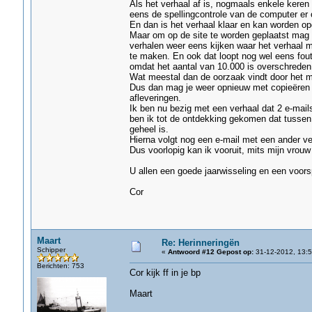
Als het verhaal af is, nogmaals enkele kere
eens de spellingcontrole van de computer er o
En dan is het verhaal klaar en kan worden o
Maar om op de site te worden geplaatst mag pe
verhalen weer eens kijken waar het verhaal 
te maken. En ook dat loopt nog wel eens fout,
omdat het aantal van 10.000 is overschreden
Wat meestal dan de oorzaak vindt door het me
Dus dan mag je weer opnieuw met copieëren e
afleveringen.
Ik ben nu bezig met een verhaal dat 2 e-mails
ben ik tot de ontdekking gekomen dat tussen b
geheel is.
Hierna volgt nog een e-mail met een ander ver
Dus voorlopig kan ik vooruit, mits mijn vrouw
U allen een goede jaarwisseling en een voor
Cor
Maart
Re: Herinneringën
Schipper
«
Antwoord #12 Gepost op:
31-12-2012, 13:5
Berichten: 753
Cor kijk ff in je bp
Maart