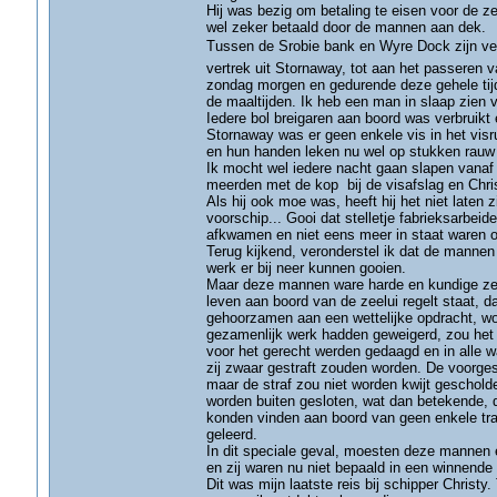
Hij was bezig om betaling te eisen voor de zes
wel zeker betaald door de mannen aan dek.
Tussen de Srobie bank en Wyre Dock zijn vee
vertrek uit Stornaway, tot aan het passeren
zondag morgen en gedurende deze gehele tijd
de maaltijden. Ik heb een man in slaap zien va
Iedere bol breigaren aan boord was verbruikt
Stornaway was er geen enkele vis in het visr
en hun handen leken nu wel op stukken rauw v
Ik mocht wel iedere nacht gaan slapen vanaf m
meerden met de kop bij de visafslag en Chri
Als hij ook moe was, heeft hij het niet laten
voorschip... Gooi dat stelletje fabrieksarbe
afkwamen en niet eens meer in staat waren 
Terug kijkend, veronderstel ik dat de manne
werk er bij neer kunnen gooien.
Maar deze mannen ware harde en kundige zeel
leven aan boord van de zeelui regelt staat, 
gehoorzamen aan een wettelijke opdracht, wo
gezamenlijk werk hadden geweigerd, zou het m
voor het gerecht werden gedaagd en in alle wa
zij zwaar gestraft zouden worden. De voorges
maar de straf zou niet worden kwijt geschol
worden buiten gesloten, wat dan betekende, d
konden vinden aan boord van geen enkele tra
geleerd.
In dit speciale geval, moesten deze mannen 
en zij waren nu niet bepaald in een winnende s
Dit was mijn laatste reis bij schipper Christ