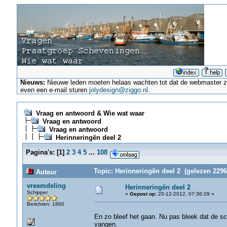
Nieuws:
Nieuwe leden moeten helaas wachten tot dat de webmaster ze a
even een e-mail sturen
jolydesign@ziggo.nl
.
Vraag en antwoord & Wie wat waar
Vraag en antwoord
Vraag en antwoord
Herinneringën deel 2
Pagina's:
[
1
]
2
3
4
5
...
108
Topic: Herinneringën deel 2 (gelezen 2296
Auteur
vreemdeling
Herinneringën deel 2
Schipper
«
Gepost op:
20-12-2012, 07:36:29 »
Berichten: 1860
En zo bleef het gaan. Nu pas bleek dat de sch
vangen.