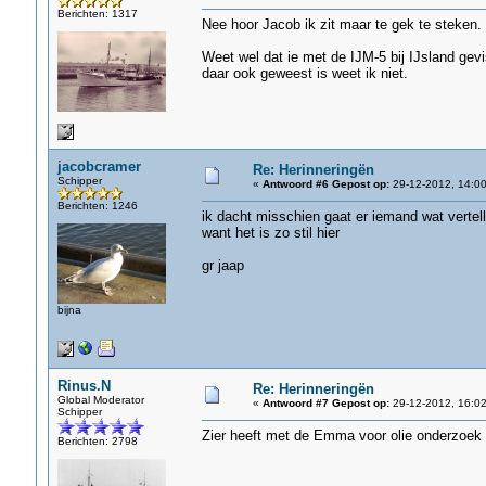
Berichten: 1317
Nee hoor Jacob ik zit maar te gek te steken.
Weet wel dat ie met de IJM-5 bij IJsland gev
daar ook geweest is weet ik niet.
jacobcramer
Re: Herinneringën
Schipper
«
Antwoord #6 Gepost op:
29-12-2012, 14:00
Berichten: 1246
ik dacht misschien gaat er iemand wat vertel
want het is zo stil hier
gr jaap
bijna
Rinus.N
Re: Herinneringën
Global Moderator
«
Antwoord #7 Gepost op:
29-12-2012, 16:02
Schipper
Zier heeft met de Emma voor olie onderzoek 
Berichten: 2798