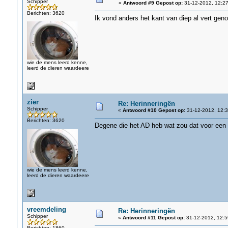
Schipper
«
Antwoord #9 Gepost op:
31-12-2012, 12:27
Berichten: 3620
Ik vond anders het kant van diep al vert geno
wie de mens leerd kenne,
leerd de dieren waardeere
zier
Re: Herinneringën
Schipper
«
Antwoord #10 Gepost op:
31-12-2012, 12:3
Berichten: 3620
Degene die het AD heb wat zou dat voor een 
wie de mens leerd kenne,
leerd de dieren waardeere
vreemdeling
Re: Herinneringën
Schipper
«
Antwoord #11 Gepost op:
31-12-2012, 12:5
Berichten: 1860