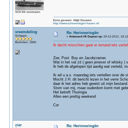
SCH 84 voortvaren
Eens gevaren Altijd Gevaren
http://www.scheveningen-haven.nl/
vreemdeling
Re: Herinneringën
Schipper
«
Antwoord #8 Gepost op:
29-12-2012, 18:12
Berichten: 1860
Ik dacht misschien gaat er iemand iets vertelle
gr. J
Zier, Post Boy en Jacobcramer.
Wat in het vat zit ( geen jenever of whisky ) v
Ik heb de afgelopen tijd aardig wat verteld, 
Ik wil u a.s. maandag iets vertellen over d
Mocht J.H. dit bericht lezen in het verre Sch
daar ik het adres heb gewist uit mijn bestand
Stom van mij, maar ouderdom komt met geb
Het betreft Thuringia
Allen een prettig weekend
Cor
zier
Re: Herinneringën