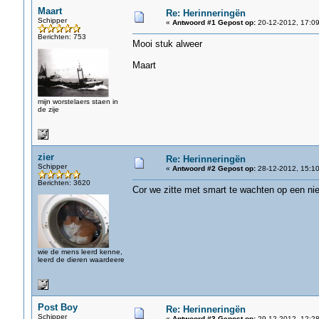
Maart
Re: Herinneringën
Schipper
«
Antwoord #1 Gepost op:
20-12-2012, 17:09
Berichten: 753
Mooi stuk alweer
Maart
mijn worstelaers staen in
de zije
zier
Re: Herinneringën
Schipper
«
Antwoord #2 Gepost op:
28-12-2012, 15:10
Berichten: 3620
Cor we zitte met smart te wachten op een nie
wie de mens leerd kenne,
leerd de dieren waardeere
Post Boy
Re: Herinneringën
Schipper
«
Antwoord #3 Gepost op:
29-12-2012, 12:28