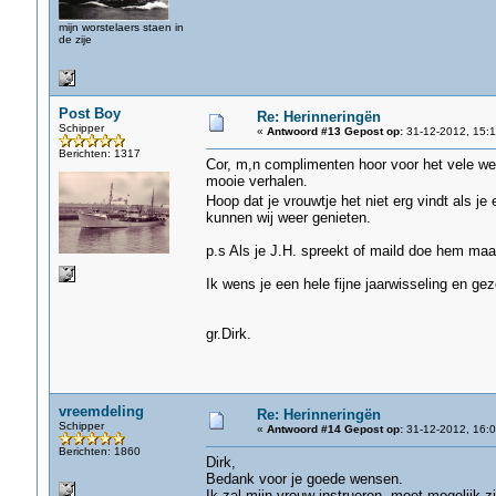
mijn worstelaers staen in
de zije
Post Boy
Re: Herinneringën
Schipper
«
Antwoord #13 Gepost op:
31-12-2012, 15:1
Berichten: 1317
Cor, m,n complimenten hoor voor het vele wer
mooie verhalen.
Hoop dat je vrouwtje het niet erg vindt als je
kunnen wij weer genieten.
p.s Als je J.H. spreekt of maild doe hem maa
Ik wens je een hele fijne jaarwisseling en g
gr.Dirk.
vreemdeling
Re: Herinneringën
Schipper
«
Antwoord #14 Gepost op:
31-12-2012, 16:0
Berichten: 1860
Dirk,
Bedank voor je goede wensen.
Ik zal mijn vrouw instrueren, moet mogelijk z