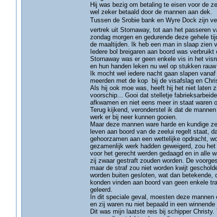
Hij was bezig om betaling te eisen voor de zes
wel zeker betaald door de mannen aan dek.
Tussen de Srobie bank en Wyre Dock zijn vee
vertrek uit Stornaway, tot aan het passeren
zondag morgen en gedurende deze gehele tijd
de maaltijden. Ik heb een man in slaap zien va
Iedere bol breigaren aan boord was verbruikt
Stornaway was er geen enkele vis in het visr
en hun handen leken nu wel op stukken rauw v
Ik mocht wel iedere nacht gaan slapen vanaf m
meerden met de kop bij de visafslag en Chri
Als hij ook moe was, heeft hij het niet laten
voorschip... Gooi dat stelletje fabrieksarbe
afkwamen en niet eens meer in staat waren 
Terug kijkend, veronderstel ik dat de manne
werk er bij neer kunnen gooien.
Maar deze mannen ware harde en kundige zeel
leven aan boord van de zeelui regelt staat, 
gehoorzamen aan een wettelijke opdracht, wo
gezamenlijk werk hadden geweigerd, zou het m
voor het gerecht werden gedaagd en in alle wa
zij zwaar gestraft zouden worden. De voorges
maar de straf zou niet worden kwijt geschol
worden buiten gesloten, wat dan betekende, d
konden vinden aan boord van geen enkele tra
geleerd.
In dit speciale geval, moesten deze mannen 
en zij waren nu niet bepaald in een winnende s
Dit was mijn laatste reis bij schipper Christ