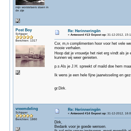
mijn worstelaers staen in
de zije
Post Boy
Re: Herinneringën
Schipper
«
Antwoord #13 Gepost op:
31-12-2012, 15:1
Berichten: 1317
Cor, m,n complimenten hoor voor het vele wer
mooie verhalen.
Hoop dat je vrouwtje het niet erg vindt als je
kunnen wij weer genieten.
p.s Als je J.H. spreekt of maild doe hem maa
Ik wens je een hele fijne jaarwisseling en g
gr.Dirk.
vreemdeling
Re: Herinneringën
Schipper
«
Antwoord #14 Gepost op:
31-12-2012, 16:0
Berichten: 1860
Dirk,
Bedank voor je goede wensen.
Ik zal mijn vrouw instrueren, moet mogelijk z