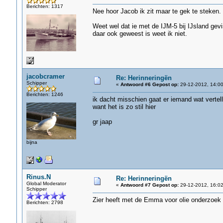
Berichten: 1317
Nee hoor Jacob ik zit maar te gek te steken.
Weet wel dat ie met de IJM-5 bij IJsland gev
daar ook geweest is weet ik niet.
jacobcramer
Re: Herinneringën
Schipper
«
Antwoord #6 Gepost op:
29-12-2012, 14:00
Berichten: 1246
ik dacht misschien gaat er iemand wat vertel
want het is zo stil hier
gr jaap
bijna
Rinus.N
Re: Herinneringën
Global Moderator
«
Antwoord #7 Gepost op:
29-12-2012, 16:02
Schipper
Zier heeft met de Emma voor olie onderzoek 
Berichten: 2798