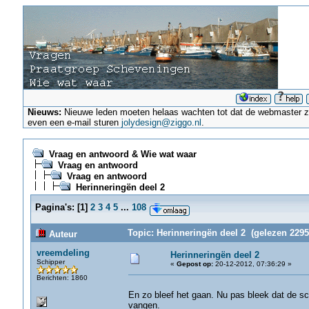
Nieuws:
Nieuwe leden moeten helaas wachten tot dat de webmaster ze a
even een e-mail sturen
jolydesign@ziggo.nl
.
Vraag en antwoord & Wie wat waar
Vraag en antwoord
Vraag en antwoord
Herinneringën deel 2
Pagina's:
[
1
]
2
3
4
5
...
108
Topic: Herinneringën deel 2 (gelezen 2295
Auteur
vreemdeling
Herinneringën deel 2
Schipper
«
Gepost op:
20-12-2012, 07:36:29 »
Berichten: 1860
En zo bleef het gaan. Nu pas bleek dat de sch
vangen.