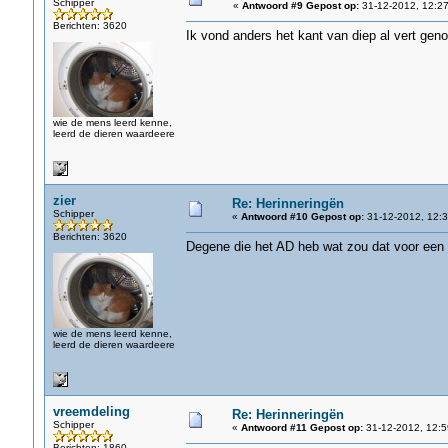
Schipper
«
Antwoord #9 Gepost op:
31-12-2012, 12:27
Berichten: 3620
Ik vond anders het kant van diep al vert geno
wie de mens leerd kenne,
leerd de dieren waardeere
zier
Re: Herinneringën
Schipper
«
Antwoord #10 Gepost op:
31-12-2012, 12:3
Berichten: 3620
Degene die het AD heb wat zou dat voor een 
wie de mens leerd kenne,
leerd de dieren waardeere
vreemdeling
Re: Herinneringën
Schipper
«
Antwoord #11 Gepost op:
31-12-2012, 12:5
Berichten: 1860