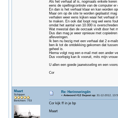
Als het verhaal af is, nogmaals enkele kere
eens de spellingcontrole van de computer er o
En dan is het verhaal klaar en kan worden o
Maar om op de site te worden geplaatst mag pe
verhalen weer eens kijken waar het verhaal 
te maken. En ook dat loopt nog wel eens fout,
omdat het aantal van 10.000 is overschreden
Wat meestal dan de oorzaak vindt door het me
Dus dan mag je weer opnieuw met copieëren e
afleveringen.
Ik ben nu bezig met een verhaal dat 2 e-mails
ben ik tot de ontdekking gekomen dat tussen b
geheel is.
Hierna volgt nog een e-mail met een ander ver
Dus voorlopig kan ik vooruit, mits mijn vrouw
U allen een goede jaarwisseling en een voor
Cor
Maart
Re: Herinneringën
Schipper
«
Antwoord #12 Gepost op:
31-12-2012, 13:5
Berichten: 753
Cor kijk ff in je bp
Maart