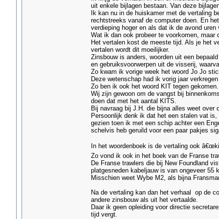
uit enkele bijlagen bestaan. Van deze bijlag
Ik kan nu in de huiskamer met de vertaling b
rechtstreeks vanaf de computer doen. En he
verdieping hoger en als dat ik de avond uren 
Wat ik dan ook probeer te voorkomen, maar dat
Het vertalen kost de meeste tijd. Als je het ve
vertalen wordt dit moeilijker.
Zinsbouw is anders, woorden uit een bepaald 
en gebruiksvoorwerpen uit de visserij, waarva
Zo kwam ik vorige week het woord Jo Jo stick
Deze wetenschap had ik vorig jaar verkregen 
Zo ben ik ook het woord KIT tegen gekomen.
Wij zijn gewoon om de vangst bij binnenkomst
doen dat met het aantal KITS.
Bij navraag bij J.H. die bijna alles weet over 
Persoonlijk denk ik dat het een stalen vat is
gezien toen ik met een schip achter een Enge
schelvis heb geruild voor een paar pakjes sig
In het woordenboek is de vertaling ook â€œki
Zo vond ik ook in het boek van de Franse t
De Franse trawlers die bij New Foundland vi
platgesneden kabeljauw is van ongeveer 55 k
Misschien weet Wybe M2, als bijna Fransman
Na de vertaling kan dan het verhaal op de c
andere zinsbouw als uit het vertaalde.
Daar ik geen opleiding voor directie secreta
tijd vergt.