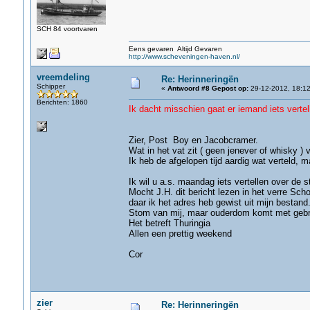
SCH 84 voortvaren
Eens gevaren Altijd Gevaren
http://www.scheveningen-haven.nl/
vreemdeling
Re: Herinneringën
Schipper
«
Antwoord #8 Gepost op:
29-12-2012, 18:12
Berichten: 1860
Ik dacht misschien gaat er iemand iets vertelle
gr. J
Zier, Post Boy en Jacobcramer.
Wat in het vat zit ( geen jenever of whisky ) v
Ik heb de afgelopen tijd aardig wat verteld, 
Ik wil u a.s. maandag iets vertellen over d
Mocht J.H. dit bericht lezen in het verre Sch
daar ik het adres heb gewist uit mijn bestand
Stom van mij, maar ouderdom komt met geb
Het betreft Thuringia
Allen een prettig weekend
Cor
zier
Re: Herinneringën