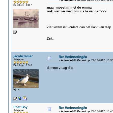
Berichten: 1317
maar moest jij met de emma
ook niet ver weg om vis te vangen???
Zier kwam iet vorders dan het kant van diep.
Dirk.
jacobcramer
Re: Herinneringën
Schipper
«
Antwoord #4 Gepost op:
29-12-2012, 13:38
Berichten: 1246
domme vraag dus
bijna
Post Boy
Re: Herinneringën
Schipper
«
Antwoord #5 Gepost op:
29-12-2012, 13:43