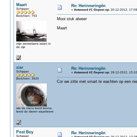
Maart
Re: Herinneringën
Schipper
«
Antwoord #1 Gepost op:
20-12-2012, 17:09
Berichten: 753
Mooi stuk alweer
Maart
mijn worstelaers staen in
de zije
zier
Re: Herinneringën
Schipper
«
Antwoord #2 Gepost op:
28-12-2012, 15:10
Berichten: 3620
Cor we zitte met smart te wachten op een nie
wie de mens leerd kenne,
leerd de dieren waardeere
Post Boy
Re: Herinneringën
Schipper
«
Antwoord #3 Gepost op:
29-12-2012, 12:28