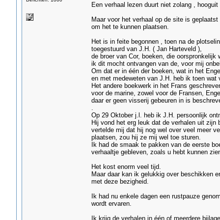
Een verhaal lezen duurt niet zolang , hooguit
Maar voor het verhaal op de site is geplaatst
om het te kunnen plaatsen.
Het is in feite begonnen , toen na de plotsel
toegestuurd van J.H. ( Jan Harteveld ),
de broer van Cor, boeken, die oorspronkelijk
ik dit mocht ontvangen van de, voor mij onb
Om dat er in één der boeken, wat in het Enge
en met medeweten van J.H. heb ik toen wat v
Het andere boekwerk in het Frans geschreven,
voor de marine, zowel voor de Fransen, Engel
daar er geen visserij gebeuren in is beschrev
.
Op 29 Oktober j.l. heb ik J.H. persoonlijk o
Hij vond het erg leuk dat de verhalen uit zij
vertelde mij dat hij nog wel over veel meer v
plaatsen, zou hij ze mij wel toe sturen.
Ik had de smaak te pakken van de eerste boek
verhaaltje gebleven, zoals u hebt kunnen zien
Het kost enorm veel tijd.
Maar daar kan ik gelukkig over beschikken e
met deze bezigheid.
Ik had nu enkele dagen een rustpauze genomen
wordt ervaren.
Ik krijg de verhalen in één of meerdere bijla