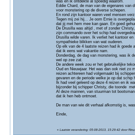
was en ik ontdekte al spoedig waarom.
Eddie Chard, de man van de eigenares van de
voor monstering op de diverse schepen.
En rond zijn kantoor waren veel mensen ver
Tegen mij zei hij... Je oom Ernie is overgepl
dat jij met hem mee kan gaan. En goed gehum
De Drusilla was altijd , met of zonder Chris
zijn commando over het schip had overgedrag
Drusilla wilde varen. Ik verliet het kantoor e
sympathieke blikken van wat ouderen.
Op elk van de 4 laatste reizen had ik goede
dat ik eens wat vakantie nam.
Donderdag, de dag van monstering, was ik de 
wel op zee zat.
De andere week zou er het gebruikelijke tekor
Oud en Nieuwjaar. Het was dan ook niet zo mo
reizen achtereen had volgemaakt bij schipper 
gevaren en de periode welke je op dat schip 
Ik had veel geleerd op deze 4 reizen en ik 
bijzonder bij schipper Christy, die toonde me
Al deze mannen, van stuurman tot bootsman,
dat ik hen heb ontmoet.
De man van wie dit verhaal afkomstig is, was 
Einde,
«
Laatste verandering: 05-08-2013, 15:29:42 door Rinu