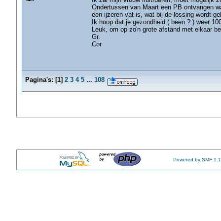
Ondertussen van Maart een PB ontvangen waa
een ijzeren vat is, wat bij de lossing wordt 
Ik hoop dat je gezondheid ( been ? ) weer 10
Leuk, om op zo'n grote afstand met elkaar bez
Gr.
Cor
Pagina's:
[
1
]
2
3
4
5
...
108
Powered by SMF 1.1