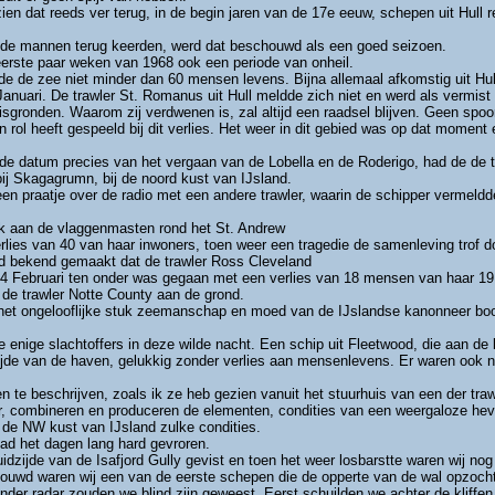
zien dat reeds ver terug, in de begin jaren van de 17e eeuw, schepen uit Hull
n de mannen terug keerden, werd dat beschouwd als een goed seizoen.
eerste paar weken van 1968 ook een periode van onheil.
e de zee niet minder dan 60 mensen levens. Bijna allemaal afkomstig uit Hul
nuari. De trawler St. Romanus uit Hull meldde zich niet en werd als vermis
sgronden. Waarom zij verdwenen is, zal altijd een raadsel blijven. Geen spoor 
n rol heeft gespeeld bij dit verlies. Het weer in dit gebied was op dat moment
p de datum precies van het vergaan van de Lobella en de Roderigo, had de de t
j Skagagrumn, bij de noord kust van IJsland.
en praatje over de radio met een andere trawler, waarin de schipper vermeldde
k aan de vlaggenmasten rond het St. Andrew
erlies van 40 van haar inwoners, toen weer een tragedie de samenleving trof d
d bekend gemaakt dat de trawler Ross Cleveland
 4 Februari ten onder was gegaan met een verlies van 18 mensen van haar 1
 de trawler Notte County aan de grond.
n het ongelooflijke stuk zeemanschap en moed van de IJslandse kanonneer boo
enige slachtoffers in deze wilde nacht. Een schip uit Fleetwood, die aan de
ijde van de haven, gelukkig zonder verlies aan mensenlevens. Er waren ook no
 te beschrijven, zoals ik ze heb gezien vanuit het stuurhuis van een der traw
er, combineren en produceren de elementen, condities van een weergaloze hev
 de NW kust van IJsland zulke condities.
ad het dagen lang hard gevroren.
dzijde van de Isafjord Gully gevist en toen het weer losbarstte waren wij n
ouwd waren wij een van de eerste schepen die de opperte van de wal opzochte
der radar zouden we blind zijn geweest. Eerst schuilden we achter de kliffe