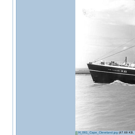
H_061_Cape_Cleveland.jpg
(47.68 KB, 