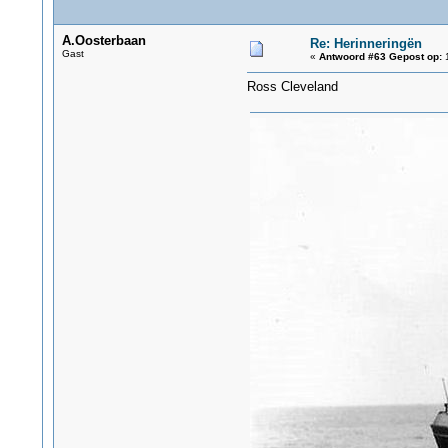
A.Oosterbaan
Re: Herinneringën
Gast
«
Antwoord #63 Gepost op:
1
Ross Cleveland