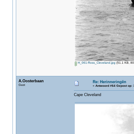
H_061-Ross_Cleveland.jpg
(51.1 KB, 80
A.Oosterbaan
Re: Herinneringën
Gast
«
Antwoord #64 Gepost op:
1
Cape Cleveland