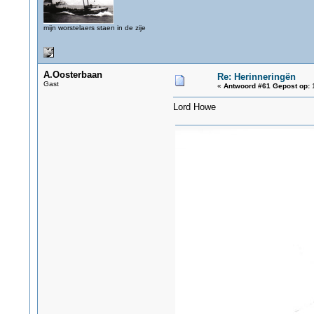
mijn worstelaers staen in de zije
A.Oosterbaan
Re: Herinneringën
Gast
«
Antwoord #61 Gepost op:
1
Lord Howe