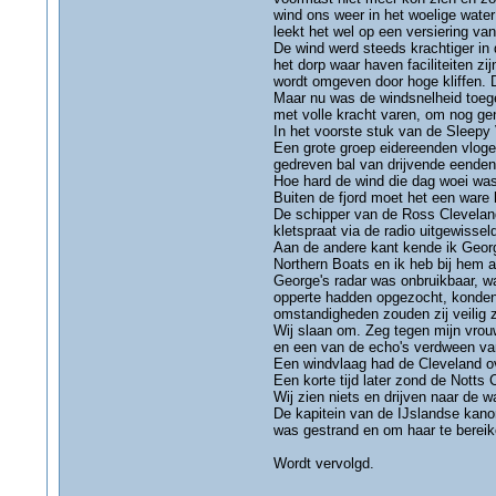
wind ons weer in het woelige wate
leekt het wel op een versiering va
De wind werd steeds krachtiger in 
het dorp waar haven faciliteiten z
wordt omgeven door hoge kliffen. 
Maar nu was de windsnelheid toege
met volle kracht varen, om nog ge
In het voorste stuk van de Sleepy 
Een grote groep eidereenden vlogen
gedreven bal van drijvende eenden 
Hoe hard de wind die dag woei was
Buiten de fjord moet het een ware
De schipper van de Ross Cleveland
kletspraat via de radio uitgewissel
Aan de andere kant kende ik Georg
Northern Boats en ik heb bij hem 
George's radar was onbruikbaar, w
opperte hadden opgezocht, konden 
omstandigheden zouden zij veilig 
Wij slaan om. Zeg tegen mijn vrouw
en een van de echo's verdween van
Een windvlaag had de Cleveland o
Een korte tijd later zond de Notts 
Wij zien niets en drijven naar de wal
De kapitein van de IJslandse kano
was gestrand en om haar te bereike
Wordt vervolgd.