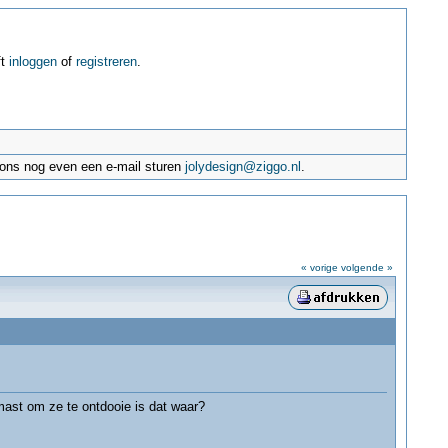
ft
inloggen
of
registreren
.
e ons nog even een e-mail sturen
jolydesign@ziggo.nl
.
« vorige
volgende »
ast om ze te ontdooie is dat waar?