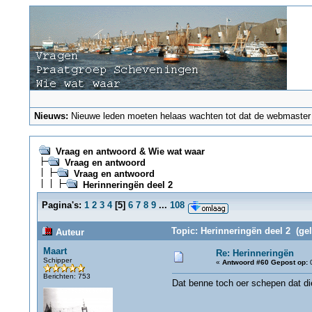
Nieuws:
Nieuwe leden moeten helaas wachten tot dat de webmaster ze
Vraag en antwoord & Wie wat waar
Vraag en antwoord
Vraag en antwoord
Herinneringën deel 2
Pagina's:
1
2
3
4
[
5
]
6
7
8
9
...
108
Topic: Herinneringën deel 2 (ge
Auteur
Maart
Re: Herinneringën
Schipper
«
Antwoord #60 Gepost op:
0
Berichten: 753
Dat benne toch oer schepen dat di