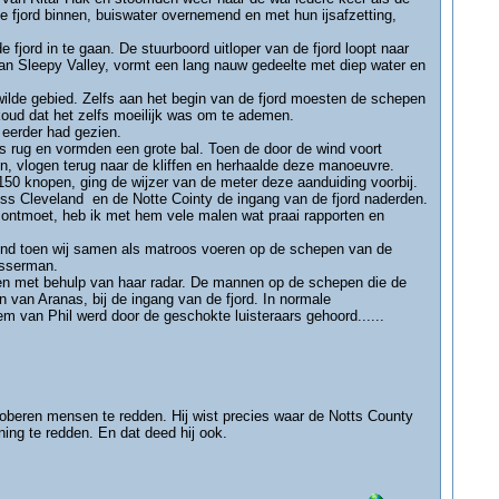
 fjord binnen, buiswater overnemend en met hun ijsafzetting,
jord in te gaan. De stuurboord uitloper van de fjord loopt naar
van Sleepy Valley, vormt een lang nauw gedeelte met diep water en
wilde gebied. Zelfs aan het begin van de fjord moesten de schepen
oud dat het zelfs moeilijk was om te ademen.
 eerder had gezien.
ars rug en vormden een grote bal. Toen de door de wind voort
en, vlogen terug naar de kliffen en herhaalde deze manoeuvre.
50 knopen, ging de wijzer van de meter deze aanduiding voorbij.
oss Cleveland en de Notte Cointy de ingang van de fjord naderden.
ontmoet, heb ik met hem vele malen wat praai rapporten en
iend toen wij samen als matroos voeren op de schepen van de
isserman.
dsen met behulp van haar radar. De mannen op de schepen die de
van Aranas, bij de ingang van de fjord. In normale
 van Phil werd door de geschokte luisteraars gehoord......
roberen mensen te redden. Hij wist precies waar de Notts County
ing te redden. En dat deed hij ook.