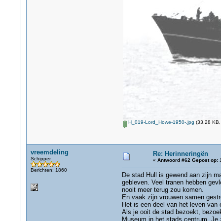
H_019-Lord_Howe-1950-.jpg
(33.28 KB,
vreemdeling
Re: Herinneringën
Schipper
«
Antwoord #62 Gepost op:
1
Berichten: 1860
De stad Hull is gewend aan zijn ma
gebleven. Veel tranen hebben gevl
nooit meer terug zou komen.
En vaak zijn vrouwen samen gestro
Het is een deel van het leven van 
Als je ooit de stad bezoekt, bezoe
Museum in het stads centrum. Je z