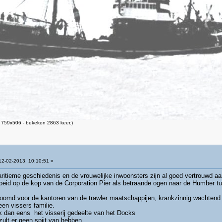
 759x506 - bekeken 2863 keer.)
2-02-2013, 10:10:51 »
ritieme geschiedenis en de vrouwelijke inwoonsters zijn al goed vertrouwd a
oeid op de kop van de Corporation Pier als betraande ogen naar de Humber tu
omd voor de kantoren van de trawler maatschappijen, krankzinnig wachtend 
een vissers familie.
k dan eens het visserij gedeelte van het Docks
ult er geen spijt van hebben.