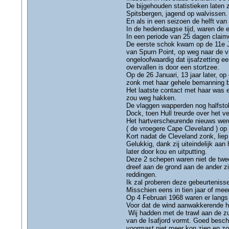
De bijgehouden statistieken laten 
Spitsbergen, jagend op walvissen.
En als in een seizoen de helft va
In de hedendaagse tijd, waren de 
In een periode van 25 dagen claimd
De eerste schok kwam op de 11e Ja
van Spurn Point, op weg naar de vi
ongeloofwaardig dat ijsafzetting ee
overvallen is door een stortzee.
Op de 26 Januari, 13 jaar later, o
zonk met haar gehele bemanning bi
Het laatste contact met haar was e
zou weg hakken.
De vlaggen wapperden nog halfsto
Dock, toen Hull treurde over het v
Het hartverscheurende nieuws wer
( de vroegere Cape Cleveland ) op
Kort nadat de Cleveland zonk, liep
Gelukkig, dank zij uiteindelijk aa
later door kou en uitputting.
Deze 2 schepen waren niet de twee 
dreef aan de grond aan de ander z
reddingen.
Ik zal proberen deze gebeurtenissen
Misschien eens in tien jaar of me
Op 4 Februari 1968 waren er langs
Voor dat de wind aanwakkerende h
Wij hadden met de trawl aan de zui
van de Isafjord vormt. Goed besch
voormast niet meer kon zien en zon