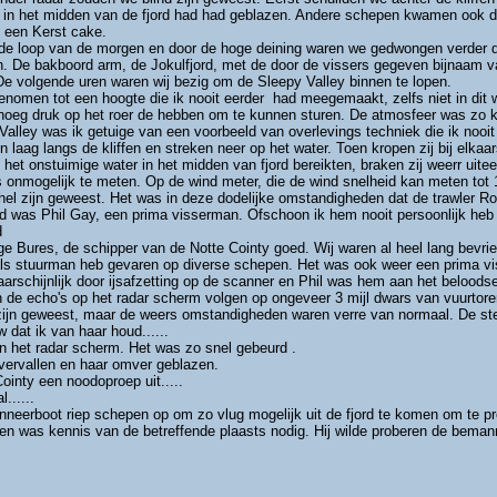
r in het midden van de fjord had had geblazen. Andere schepen kwamen ook de
n een Kerst cake.
de loop van de morgen en door de hoge deining waren we gedwongen verder de f
ijn. De bakboord arm, de Jokulfjord, met de door de vissers gegeven bijnaam 
De volgende uren waren wij bezig om de Sleepy Valley binnen te lopen.
nomen tot een hoogte die ik nooit eerder had meegemaakt, zelfs niet in dit 
noeg druk op het roer de hebben om te kunnen sturen. De atmosfeer was zo k
Valley was ik getuige van een voorbeeld van overlevings techniek die ik nooit
 laag langs de kliffen en streken neer op het water. Toen kropen zij bij elka
het onstuimige water in het midden van fjord bereikten, braken zij weerr uite
 onmogelijk te meten. Op de wind meter, die de wind snelheid kan meten tot 1
 hel zijn geweest. Het was in deze dodelijke omstandigheden dat de trawler R
 was Phil Gay, een prima visserman. Ofschoon ik hem nooit persoonlijk heb 
d
e Bures, de schipper van de Notte Cointy goed. Wij waren al heel lang bevr
als stuurman heb gevaren op diverse schepen. Het was ook weer een prima v
aarschijnlijk door ijsafzetting op de scanner en Phil was hem aan het beloo
de echo's op het radar scherm volgen op ongeveer 3 mijl dwars van vuurtoren 
zijn geweest, maar de weers omstandigheden waren verre van normaal. De stem
 dat ik van haar houd......
 het radar scherm. Het was zo snel gebeurd .
vervallen en haar omver geblazen.
Cointy een noodoproep uit.....
......
nneerboot riep schepen op om zo vlug mogelijk uit de fjord te komen om te p
n was kennis van de betreffende plaasts nodig. Hij wilde proberen de bemann