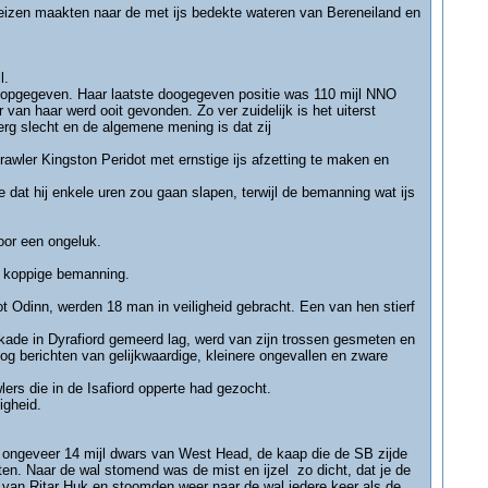
 reizen maakten naar de met ijs bedekte wateren van Bereneiland en
l.
t opgegeven. Haar laatste doogegeven positie was 110 mijl NNO
van haar werd ooit gevonden. Zo ver zuidelijk is het uiterst
 erg slecht en de algemene mening is dat zij
rawler Kingston Peridot met ernstige ijs afzetting te maken en
 dat hij enkele uren zou gaan slapen, terwijl de bemanning wat ijs
oor een ongeluk.
9 koppige bemanning.
t Odinn, werden 18 man in veiligheid gebracht. Een van hen stierf
 kade in Dyrafiord gemeerd lag, werd van zijn trossen gesmeten en
g berichten van gelijkwaardige, kleinere ongevallen en zware
lers die in de Isafiord opperte had gezocht.
igheid.
og ongeveer 14 mijl dwars van West Head, de kaap die de SB zijde
n. Naar de wal stomend was de mist en ijzel zo dicht, dat je de
n van Ritar Huk en stoomden weer naar de wal iedere keer als de