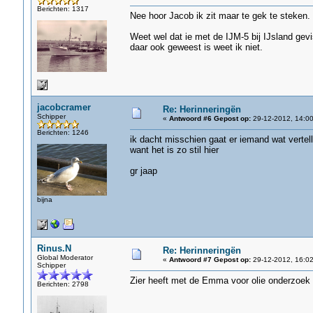
Berichten: 1317
Nee hoor Jacob ik zit maar te gek te steken.
Weet wel dat ie met de IJM-5 bij IJsland gev
daar ook geweest is weet ik niet.
jacobcramer
Re: Herinneringën
Schipper
«
Antwoord #6 Gepost op:
29-12-2012, 14:00
Berichten: 1246
ik dacht misschien gaat er iemand wat vertel
want het is zo stil hier
gr jaap
bijna
Rinus.N
Re: Herinneringën
Global Moderator
«
Antwoord #7 Gepost op:
29-12-2012, 16:02
Schipper
Zier heeft met de Emma voor olie onderzoek 
Berichten: 2798