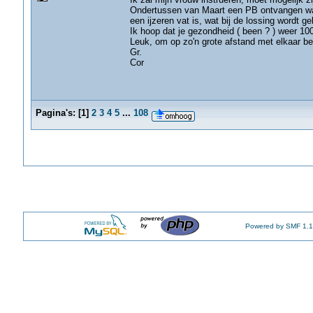
Ondertussen van Maart een PB ontvangen waa
een ijzeren vat is, wat bij de lossing wordt 
Ik hoop dat je gezondheid ( been ? ) weer 10
Leuk, om op zo'n grote afstand met elkaar bez
Gr.
Cor
Pagina's:
[
1
]
2
3
4
5
...
108
Powered by SMF 1.1