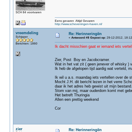
SCH 84 voortvaren
Eens gevaren Altijd Gevaren
http://www.scheveningen-haven.nl/
vreemdeling
Re: Herinneringën
Schipper
«
Antwoord #8 Gepost op:
29-12-2012, 18:12
Berichten: 1860
Ik dacht misschien gaat er iemand iets vertelle
gr. J
Zier, Post Boy en Jacobcramer.
Wat in het vat zit ( geen jenever of whisky ) v
Ik heb de afgelopen tijd aardig wat verteld, 
Ik wil u a.s. maandag iets vertellen over d
Mocht J.H. dit bericht lezen in het verre Sch
daar ik het adres heb gewist uit mijn bestand
Stom van mij, maar ouderdom komt met geb
Het betreft Thuringia
Allen een prettig weekend
Cor
zier
Re: Herinneringën