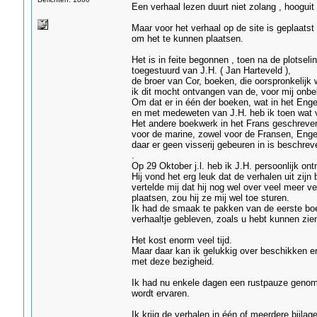
Een verhaal lezen duurt niet zolang , hooguit
Maar voor het verhaal op de site is geplaatst
om het te kunnen plaatsen.
Het is in feite begonnen , toen na de plotsel
toegestuurd van J.H. ( Jan Harteveld ),
de broer van Cor, boeken, die oorspronkelijk
ik dit mocht ontvangen van de, voor mij onb
Om dat er in één der boeken, wat in het Enge
en met medeweten van J.H. heb ik toen wat v
Het andere boekwerk in het Frans geschreven,
voor de marine, zowel voor de Fransen, Engel
daar er geen visserij gebeuren in is beschrev
.
Op 29 Oktober j.l. heb ik J.H. persoonlijk o
Hij vond het erg leuk dat de verhalen uit zij
vertelde mij dat hij nog wel over veel meer v
plaatsen, zou hij ze mij wel toe sturen.
Ik had de smaak te pakken van de eerste boek
verhaaltje gebleven, zoals u hebt kunnen zien
Het kost enorm veel tijd.
Maar daar kan ik gelukkig over beschikken e
met deze bezigheid.
Ik had nu enkele dagen een rustpauze genomen
wordt ervaren.
Ik krijg de verhalen in één of meerdere bijla