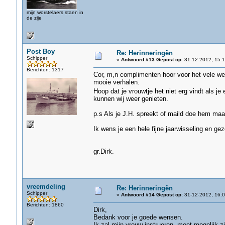
mijn worstelaers staen in
de zije
Post Boy
Re: Herinneringën
Schipper
«
Antwoord #13 Gepost op:
31-12-2012, 15:1
Berichten: 1317
Cor, m,n complimenten hoor voor het vele wer
mooie verhalen.
Hoop dat je vrouwtje het niet erg vindt als je
kunnen wij weer genieten.
p.s Als je J.H. spreekt of maild doe hem maa
Ik wens je een hele fijne jaarwisseling en g
gr.Dirk.
vreemdeling
Re: Herinneringën
Schipper
«
Antwoord #14 Gepost op:
31-12-2012, 16:0
Berichten: 1860
Dirk,
Bedank voor je goede wensen.
Ik zal mijn vrouw instrueren, moet mogelijk z