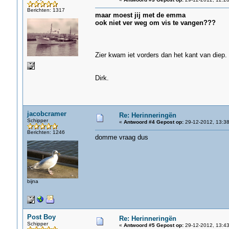
Berichten: 1317
maar moest jij met de emma
ook niet ver weg om vis te vangen???
Zier kwam iet vorders dan het kant van diep.
Dirk.
jacobcramer
Re: Herinneringën
Schipper
«
Antwoord #4 Gepost op:
29-12-2012, 13:38
Berichten: 1246
domme vraag dus
bijna
Post Boy
Re: Herinneringën
Schipper
«
Antwoord #5 Gepost op:
29-12-2012, 13:43