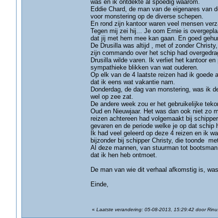
was en ik ontdekte al spoedig waarom.
Eddie Chard, de man van de eigenares van de
voor monstering op de diverse schepen.
En rond zijn kantoor waren veel mensen ver
Tegen mij zei hij... Je oom Ernie is overgepl
dat jij met hem mee kan gaan. En goed gehum
De Drusilla was altijd , met of zonder Chris
zijn commando over het schip had overgedrag
Drusilla wilde varen. Ik verliet het kantoor e
sympathieke blikken van wat ouderen.
Op elk van de 4 laatste reizen had ik goede
dat ik eens wat vakantie nam.
Donderdag, de dag van monstering, was ik de 
wel op zee zat.
De andere week zou er het gebruikelijke tekor
Oud en Nieuwjaar. Het was dan ook niet zo mo
reizen achtereen had volgemaakt bij schipper 
gevaren en de periode welke je op dat schip 
Ik had veel geleerd op deze 4 reizen en ik 
bijzonder bij schipper Christy, die toonde me
Al deze mannen, van stuurman tot bootsman,
dat ik hen heb ontmoet.
De man van wie dit verhaal afkomstig is, was 
Einde,
«
Laatste verandering: 05-08-2013, 15:29:42 door Rinu