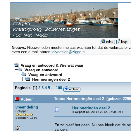
Nieuws:
Nieuwe leden moeten helaas wachten tot dat de webmaster ze a
even een e-mail sturen
jolydesign@ziggo.nl
.
Vraag en antwoord & Wie wat waar
Vraag en antwoord
Vraag en antwoord
Herinneringën deel 2
Pagina's:
[
1
]
2
3
4
5
...
108
Topic: Herinneringën deel 2 (gelezen 2296
Auteur
vreemdeling
Herinneringën deel 2
Schipper
«
Gepost op:
20-12-2012, 07:36:29 »
Berichten: 1860
En zo bleef het gaan. Nu pas bleek dat de sch
vangen.