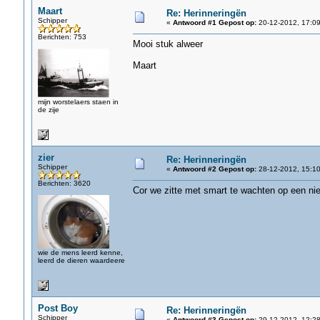
Maart
Re: Herinneringën
Schipper
«
Antwoord #1 Gepost op:
20-12-2012, 17:09
Berichten: 753
Mooi stuk alweer
Maart
mijn worstelaers staen in
de zije
zier
Re: Herinneringën
Schipper
«
Antwoord #2 Gepost op:
28-12-2012, 15:10
Berichten: 3620
Cor we zitte met smart te wachten op een nie
wie de mens leerd kenne,
leerd de dieren waardeere
Post Boy
Re: Herinneringën
Schipper
«
Antwoord #3 Gepost op:
29-12-2012, 12:28