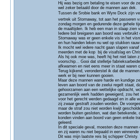
Hij was bezig om betaling te eisen voor de zes
wel zeker betaald door de mannen aan dek.
Tussen de Srobie bank en Wyre Dock zijn vee
vertrek uit Stornaway, tot aan het passeren
zondag morgen en gedurende deze gehele tijd
de maaltijden. Ik heb een man in slaap zien va
Iedere bol breigaren aan boord was verbruikt
Stornaway was er geen enkele vis in het visr
en hun handen leken nu wel op stukken rauw v
Ik mocht wel iedere nacht gaan slapen vanaf m
meerden met de kop bij de visafslag en Chri
Als hij ook moe was, heeft hij het niet laten
voorschip... Gooi dat stelletje fabrieksarbe
afkwamen en niet eens meer in staat waren 
Terug kijkend, veronderstel ik dat de manne
werk er bij neer kunnen gooien.
Maar deze mannen ware harde en kundige zeel
leven aan boord van de zeelui regelt staat, 
gehoorzamen aan een wettelijke opdracht, wo
gezamenlijk werk hadden geweigerd, zou het m
voor het gerecht werden gedaagd en in alle wa
zij zwaar gestraft zouden worden. De voorges
maar de straf zou niet worden kwijt geschol
worden buiten gesloten, wat dan betekende, d
konden vinden aan boord van geen enkele tra
geleerd.
In dit speciale geval, moesten deze mannen 
en zij waren nu niet bepaald in een winnende s
Dit was mijn laatste reis bij schipper Christ