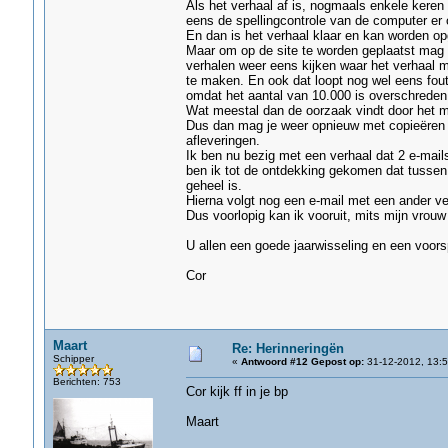
Als het verhaal af is, nogmaals enkele kere
eens de spellingcontrole van de computer er o
En dan is het verhaal klaar en kan worden o
Maar om op de site te worden geplaatst mag pe
verhalen weer eens kijken waar het verhaal 
te maken. En ook dat loopt nog wel eens fout,
omdat het aantal van 10.000 is overschreden
Wat meestal dan de oorzaak vindt door het me
Dus dan mag je weer opnieuw met copieëren e
afleveringen.
Ik ben nu bezig met een verhaal dat 2 e-mails
ben ik tot de ontdekking gekomen dat tussen b
geheel is.
Hierna volgt nog een e-mail met een ander ver
Dus voorlopig kan ik vooruit, mits mijn vrouw
U allen een goede jaarwisseling en een voor
Cor
Maart
Re: Herinneringën
Schipper
«
Antwoord #12 Gepost op:
31-12-2012, 13:5
Berichten: 753
Cor kijk ff in je bp
Maart