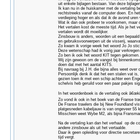
uit enkele bijlagen bestaan. Van deze bijlag
Ik kan nu in de huiskamer met de vertaling b
rechtstreeks vanaf de computer doen. En he
verdieping hoger en als dat ik de avond uren 
Wat ik dan ook probeer te voorkomen, maar dat
Het vertalen kost de meeste tijd. Als je het ve
vertalen wordt dit moeilijker.
Zinsbouw is anders, woorden uit een bepaald 
en gebruiksvoorwerpen uit de visserij, waarva
Zo kwam ik vorige week het woord Jo Jo stick
Deze wetenschap had ik vorig jaar verkregen 
Zo ben ik ook het woord KIT tegen gekomen.
Wij zijn gewoon om de vangst bij binnenkomst
doen dat met het aantal KITS.
Bij navraag bij J.H. die bijna alles weet over 
Persoonlijk denk ik dat het een stalen vat is
gezien toen ik met een schip achter een Enge
schelvis heb geruild voor een paar pakjes sig
In het woordenboek is de vertaling ook â€œki
Zo vond ik ook in het boek van de Franse t
De Franse trawlers die bij New Foundland vi
platgesneden kabeljauw is van ongeveer 55 k
Misschien weet Wybe M2, als bijna Fransman
Na de vertaling kan dan het verhaal op de c
andere zinsbouw als uit het vertaalde.
Daar ik geen opleiding voor directie secreta
tijd vergt.