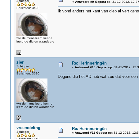
Schipper
«
Antwoord #9 Gepost op:
31-12-2012, 12:27
Berichten: 3620
Ik vond anders het kant van diep al vert geno
wie de mens leerd kenne,
leerd de dieren waardeere
zier
Re: Herinneringën
Schipper
«
Antwoord #10 Gepost op:
31-12-2012, 12:3
Berichten: 3620
Degene die het AD heb wat zou dat voor een 
wie de mens leerd kenne,
leerd de dieren waardeere
vreemdeling
Re: Herinneringën
Schipper
«
Antwoord #11 Gepost op:
31-12-2012, 12:5
Berichten: 1860