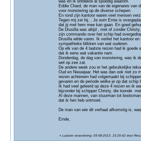
was en ik ontdekte al spoedig waarom.
Eddie Chard, de man van de eigenares van de
voor monstering op de diverse schepen.
En rond zijn kantoor waren veel mensen ver
Tegen mij zei hij... Je oom Ernie is overgepl
dat jij met hem mee kan gaan. En goed gehum
De Drusilla was altijd , met of zonder Chris
zijn commando over het schip had overgedrag
Drusilla wilde varen. Ik verliet het kantoor e
sympathieke blikken van wat ouderen.
Op elk van de 4 laatste reizen had ik goede
dat ik eens wat vakantie nam.
Donderdag, de dag van monstering, was ik de 
wel op zee zat.
De andere week zou er het gebruikelijke tekor
Oud en Nieuwjaar. Het was dan ook niet zo mo
reizen achtereen had volgemaakt bij schipper 
gevaren en de periode welke je op dat schip 
Ik had veel geleerd op deze 4 reizen en ik 
bijzonder bij schipper Christy, die toonde me
Al deze mannen, van stuurman tot bootsman,
dat ik hen heb ontmoet.
De man van wie dit verhaal afkomstig is, was 
Einde,
«
Laatste verandering: 05-08-2013, 15:29:42 door Rinu