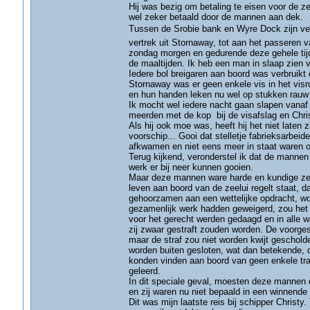
Hij was bezig om betaling te eisen voor de zes
wel zeker betaald door de mannen aan dek.
Tussen de Srobie bank en Wyre Dock zijn vee
vertrek uit Stornaway, tot aan het passeren
zondag morgen en gedurende deze gehele tijd
de maaltijden. Ik heb een man in slaap zien va
Iedere bol breigaren aan boord was verbruikt
Stornaway was er geen enkele vis in het visr
en hun handen leken nu wel op stukken rauw v
Ik mocht wel iedere nacht gaan slapen vanaf m
meerden met de kop bij de visafslag en Chri
Als hij ook moe was, heeft hij het niet laten
voorschip... Gooi dat stelletje fabrieksarbe
afkwamen en niet eens meer in staat waren 
Terug kijkend, veronderstel ik dat de manne
werk er bij neer kunnen gooien.
Maar deze mannen ware harde en kundige zeel
leven aan boord van de zeelui regelt staat, 
gehoorzamen aan een wettelijke opdracht, wo
gezamenlijk werk hadden geweigerd, zou het m
voor het gerecht werden gedaagd en in alle wa
zij zwaar gestraft zouden worden. De voorges
maar de straf zou niet worden kwijt geschol
worden buiten gesloten, wat dan betekende, d
konden vinden aan boord van geen enkele tra
geleerd.
In dit speciale geval, moesten deze mannen 
en zij waren nu niet bepaald in een winnende s
Dit was mijn laatste reis bij schipper Christ