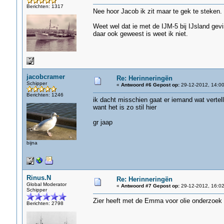
Berichten: 1317
Nee hoor Jacob ik zit maar te gek te steken.
Weet wel dat ie met de IJM-5 bij IJsland gev
daar ook geweest is weet ik niet.
jacobcramer
Re: Herinneringën
Schipper
«
Antwoord #6 Gepost op:
29-12-2012, 14:00
Berichten: 1246
ik dacht misschien gaat er iemand wat vertel
want het is zo stil hier
gr jaap
bijna
Rinus.N
Re: Herinneringën
Global Moderator
«
Antwoord #7 Gepost op:
29-12-2012, 16:02
Schipper
Zier heeft met de Emma voor olie onderzoek 
Berichten: 2798