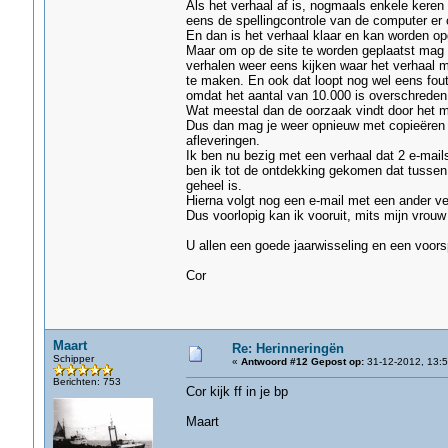
Als het verhaal af is, nogmaals enkele kere
eens de spellingcontrole van de computer er o
En dan is het verhaal klaar en kan worden o
Maar om op de site te worden geplaatst mag pe
verhalen weer eens kijken waar het verhaal 
te maken. En ook dat loopt nog wel eens fout,
omdat het aantal van 10.000 is overschreden
Wat meestal dan de oorzaak vindt door het me
Dus dan mag je weer opnieuw met copieëren e
afleveringen.
Ik ben nu bezig met een verhaal dat 2 e-mails
ben ik tot de ontdekking gekomen dat tussen b
geheel is.
Hierna volgt nog een e-mail met een ander ver
Dus voorlopig kan ik vooruit, mits mijn vrouw
U allen een goede jaarwisseling en een voor
Cor
Maart
Re: Herinneringën
Schipper
«
Antwoord #12 Gepost op:
31-12-2012, 13:5
Berichten: 753
Cor kijk ff in je bp
Maart