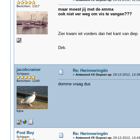
Berichten: 1317
maar moest jij met de emma
ook niet ver weg om vis te vangen???
Zier kwam iet vorders dan het kant van diep.
Dirk.
jacobcramer
Re: Herinneringën
Schipper
«
Antwoord #4 Gepost op:
29-12-2012, 13:38
Berichten: 1246
domme vraag dus
bijna
Post Boy
Re: Herinneringën
Schipper
«
Antwoord #5 Gepost op:
29-12-2012, 13:43