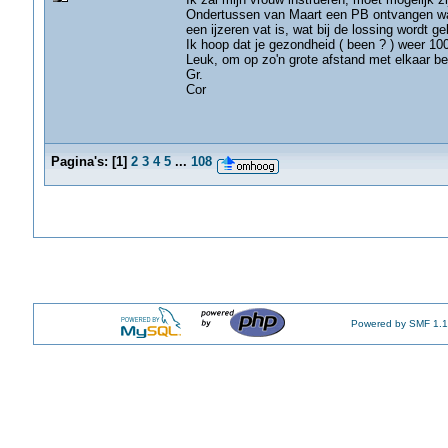
Ondertussen van Maart een PB ontvangen waa
een ijzeren vat is, wat bij de lossing wordt 
Ik hoop dat je gezondheid ( been ? ) weer 10
Leuk, om op zo'n grote afstand met elkaar bez
Gr.
Cor
Pagina's:
[
1
]
2
3
4
5
...
108
Powered by SMF 1.1