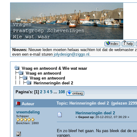
Nieuws:
Nieuwe leden moeten helaas wachten tot dat de webmaster ze a
even een e-mail sturen
jolydesign@ziggo.nl
.
Vraag en antwoord & Wie wat waar
Vraag en antwoord
Vraag en antwoord
Herinneringën deel 2
Pagina's:
[
1
]
2
3
4
5
...
108
Topic: Herinneringën deel 2 (gelezen 2299
Auteur
vreemdeling
Herinneringën deel 2
Schipper
«
Gepost op:
20-12-2012, 07:36:29 »
Berichten: 1860
En zo bleef het gaan. Nu pas bleek dat de sch
vangen.