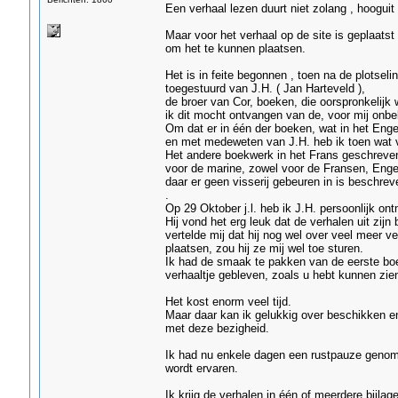
Een verhaal lezen duurt niet zolang , hooguit
Maar voor het verhaal op de site is geplaatst
om het te kunnen plaatsen.
Het is in feite begonnen , toen na de plotsel
toegestuurd van J.H. ( Jan Harteveld ),
de broer van Cor, boeken, die oorspronkelijk
ik dit mocht ontvangen van de, voor mij onb
Om dat er in één der boeken, wat in het Enge
en met medeweten van J.H. heb ik toen wat v
Het andere boekwerk in het Frans geschreven,
voor de marine, zowel voor de Fransen, Engel
daar er geen visserij gebeuren in is beschrev
.
Op 29 Oktober j.l. heb ik J.H. persoonlijk o
Hij vond het erg leuk dat de verhalen uit zij
vertelde mij dat hij nog wel over veel meer v
plaatsen, zou hij ze mij wel toe sturen.
Ik had de smaak te pakken van de eerste boek
verhaaltje gebleven, zoals u hebt kunnen zien
Het kost enorm veel tijd.
Maar daar kan ik gelukkig over beschikken e
met deze bezigheid.
Ik had nu enkele dagen een rustpauze genomen
wordt ervaren.
Ik krijg de verhalen in één of meerdere bijla