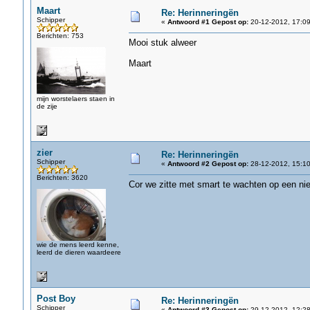
Maart
Re: Herinneringën
Schipper
«
Antwoord #1 Gepost op:
20-12-2012, 17:09
Berichten: 753
Mooi stuk alweer
Maart
mijn worstelaers staen in
de zije
zier
Re: Herinneringën
Schipper
«
Antwoord #2 Gepost op:
28-12-2012, 15:10
Berichten: 3620
Cor we zitte met smart te wachten op een nie
wie de mens leerd kenne,
leerd de dieren waardeere
Post Boy
Re: Herinneringën
Schipper
«
Antwoord #3 Gepost op:
29-12-2012, 12:28