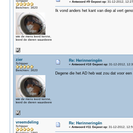
Schipper
«
Antwoord #9 Gepost op:
31-12-2012, 12:27
Berichten: 3620
Ik vond anders het kant van diep al vert geno
wie de mens leerd kenne,
leerd de dieren waardeere
zier
Re: Herinneringën
Schipper
«
Antwoord #10 Gepost op:
31-12-2012, 12:3
Berichten: 3620
Degene die het AD heb wat zou dat voor een 
wie de mens leerd kenne,
leerd de dieren waardeere
vreemdeling
Re: Herinneringën
Schipper
«
Antwoord #11 Gepost op:
31-12-2012, 12:5
Berichten: 1860