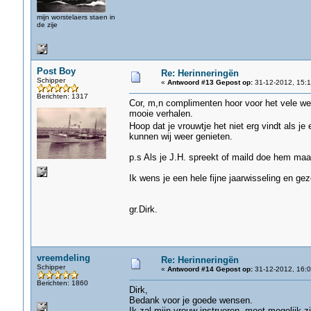
mijn worstelaers staen in
de zije
Post Boy
Re: Herinneringën
Schipper
«
Antwoord #13 Gepost op:
31-12-2012, 15:1
Berichten: 1317
Cor, m,n complimenten hoor voor het vele wer
mooie verhalen.
Hoop dat je vrouwtje het niet erg vindt als je
kunnen wij weer genieten.
p.s Als je J.H. spreekt of maild doe hem maa
Ik wens je een hele fijne jaarwisseling en g
gr.Dirk.
vreemdeling
Re: Herinneringën
Schipper
«
Antwoord #14 Gepost op:
31-12-2012, 16:0
Berichten: 1860
Dirk,
Bedank voor je goede wensen.
Ik zal mijn vrouw instrueren, moet mogelijk z