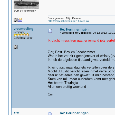
SCH 84 voortvaren
Eens gevaren Altijd Gevaren
http://www.scheveningen-haven.nl/
vreemdeling
Re: Herinneringën
Schipper
«
Antwoord #8 Gepost op:
29-12-2012, 18:12
Berichten: 1860
Ik dacht misschien gaat er iemand iets vertelle
gr. J
Zier, Post Boy en Jacobcramer.
Wat in het vat zit ( geen jenever of whisky ) v
Ik heb de afgelopen tijd aardig wat verteld, 
Ik wil u a.s. maandag iets vertellen over d
Mocht J.H. dit bericht lezen in het verre Sch
daar ik het adres heb gewist uit mijn bestand
Stom van mij, maar ouderdom komt met geb
Het betreft Thuringia
Allen een prettig weekend
Cor
zier
Re: Herinneringën