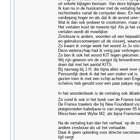
uit enkele bijlagen bestaan. Van deze bijlag
Ik kan nu in de huiskamer met de vertaling b
rechtstreeks vanaf de computer doen. En he
verdieping hoger en als dat ik de avond uren 
Wat ik dan ook probeer te voorkomen, maar dat
Het vertalen kost de meeste tijd. Als je het ve
vertalen wordt dit moeilijker.
Zinsbouw is anders, woorden uit een bepaald 
en gebruiksvoorwerpen uit de visserij, waarva
Zo kwam ik vorige week het woord Jo Jo stick
Deze wetenschap had ik vorig jaar verkregen 
Zo ben ik ook het woord KIT tegen gekomen.
Wij zijn gewoon om de vangst bij binnenkomst
doen dat met het aantal KITS.
Bij navraag bij J.H. die bijna alles weet over 
Persoonlijk denk ik dat het een stalen vat is
gezien toen ik met een schip achter een Enge
schelvis heb geruild voor een paar pakjes sig
In het woordenboek is de vertaling ook â€œki
Zo vond ik ook in het boek van de Franse t
De Franse trawlers die bij New Foundland vi
platgesneden kabeljauw is van ongeveer 55 k
Misschien weet Wybe M2, als bijna Fransman
Na de vertaling kan dan het verhaal op de c
andere zinsbouw als uit het vertaalde.
Daar ik geen opleiding voor directie secreta
tijd vergt.