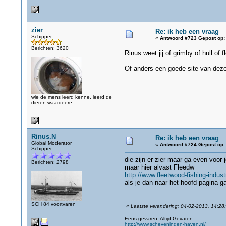
zier
Re: ik heb een vraag
Schipper
«
Antwoord #723 Gepost op:
Berichten: 3620
Rinus weet jij of grimby of hull of
Of anders een goede site van dez
wie de mens leerd kenne, leerd de
dieren waardeere
Rinus.N
Re: ik heb een vraag
Global Moderator
«
Antwoord #724 Gepost op:
Schipper
die zijn er zier maar ga even voor
Berichten: 2798
maar hier alvast Fleedw
http://www.fleetwood-fishing-indu
als je dan naar het hoofd pagina ga
SCH 84 voortvaren
«
Laatste verandering: 04-02-2013, 14:28
Eens gevaren Altijd Gevaren
http://www.scheveningen-haven.nl/