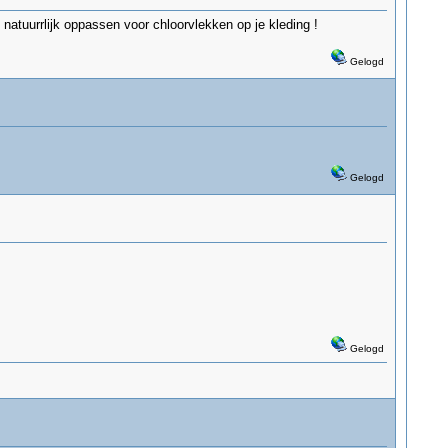
 natuurrlijk oppassen voor chloorvlekken op je kleding !
Gelogd
Gelogd
Gelogd