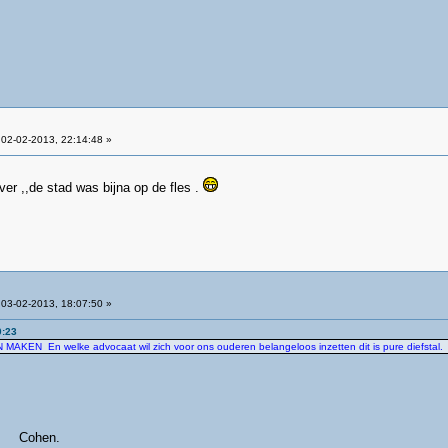
02-02-2013, 22:14:48 »
over ,,de stad was bijna op de fles .
03-02-2013, 18:07:50 »
0:23
 MAKEN En welke advocaat wil zich voor ons ouderen belangeloos inzetten dit is pure diefstal
n.