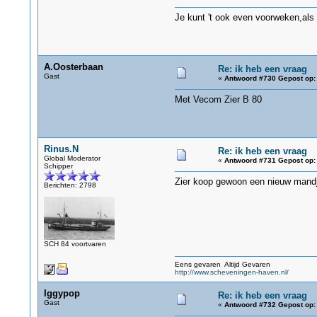
Je kunt 't ook even voorweken,als h
A.Oosterbaan
Re: ik heb een vraag
Gast
«
Antwoord #730 Gepost op:
Met Vecom Zier B 80
Rinus.N
Re: ik heb een vraag
Global Moderator
«
Antwoord #731 Gepost op:
Schipper
Zier koop gewoon een nieuw mand
Berichten: 2798
SCH 84 voortvaren
Eens gevaren Altijd Gevaren
http://www.scheveningen-haven.nl/
Iggypop
Re: ik heb een vraag
Gast
«
Antwoord #732 Gepost op: