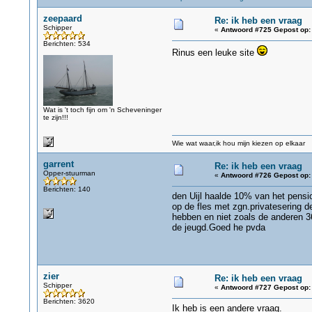
zeepaard
Re: ik heb een vraag
Schipper
«
Antwoord #725 Gepost op:
Berichten: 534
Rinus een leuke site
Wat is 't toch fijn om 'n Scheveninger
te zijn!!!
Wie wat waar,ik hou mijn kiezen op elkaar
garrent
Re: ik heb een vraag
Opper-stuurman
«
Antwoord #726 Gepost op:
Berichten: 140
den Uijl haalde 10% van het pensi
op de fles met zgn.privatesering 
hebben en niet zoals de anderen 3
de jeugd.Goed he pvda
zier
Re: ik heb een vraag
Schipper
«
Antwoord #727 Gepost op:
Berichten: 3620
Ik heb is een andere vraag.