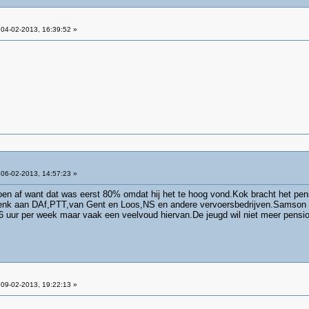
04-02-2013, 16:39:52 »
06-02-2013, 14:57:23 »
oen af want dat was eerst 80% omdat hij het te hoog vond.Kok bracht het pen
denk aan DAf,PTT,van Gent en Loos,NS en andere vervoersbedrijven.Samson vin
6 uur per week maar vaak een veelvoud hiervan.De jeugd wil niet meer pensio
09-02-2013, 19:22:13 »