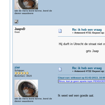
wie de mens leerd kenne, leerd de
dieren waardeere
JaapvD
Re: ik heb een vraag
Gast
«
Antwoord #721 Gepost op:
Hij durft in Utrecht de straat niet 
grts Jaap
zier
Re: ik heb een vraag
Schipper
«
Antwoord #722 Gepost op:
Berichten: 3620
Citaat van: witkwast op 01-02-2013, 16:0
Rinus, kan je geen aparte topic PENSIOEN
Ik weet wel een goede aat.
wie de mens leerd kenne, leerd de
dieren waardeere
Cohe