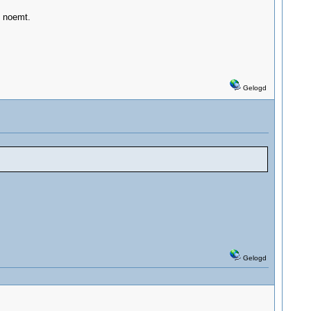
t noemt.
Gelogd
Gelogd