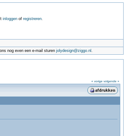
ft
inloggen
of
registreren
.
e ons nog even een e-mail sturen
jolydesign@ziggo.nl
.
« vorige
volgende »