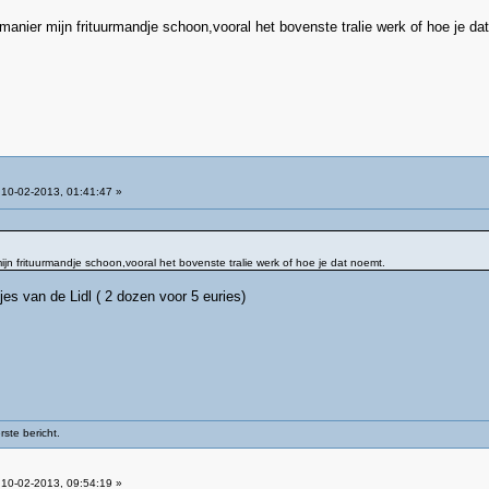
nier mijn frituurmandje schoon,vooral het bovenste tralie werk of hoe je da
10-02-2013, 01:41:47 »
n frituurmandje schoon,vooral het bovenste tralie werk of hoe je dat noemt.
s van de Lidl ( 2 dozen voor 5 euries)
ste bericht.
10-02-2013, 09:54:19 »