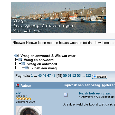
Nieuws:
Nieuwe leden moeten helaas wachten tot dat de webmaster ze
Vraag en antwoord & Wie wat waar
Vraag en antwoord
Vraag en antwoord
ik heb een vraag
Pagina's:
1
...
45
46
47
48
[
49
]
50
51
52
53
...
112
Topic: ik heb een vraag (gelezen
Auteur
zier
Re: ik heb een vraag
Schipper
«
Antwoord #720 Gepost op:
Berichten: 3620
Als ik enkeld die kop al ziet ga ik