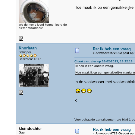
Hoe maak ik op een gemakkelijke ma
wie de mens leerd kenne, leerd de
dieren waardeere
Knorhaan
Re: ik heb een vraag
Schipper
«
Antwoord #728 Gepost op:
Berichten: 1817
Citaat van: zier op 09-02-2013, 19:22:13
Ik heb is een andere vraag.
Hoe maak ik op een gemakkelijke manier mij
In de vaatwasser met vaatwasblokje
K
Voor behaalde aantal punten, zie blad 1 eer
kleindochter
Re: ik heb een vraag
Gast
«
Antwoord #729 Gepost op: