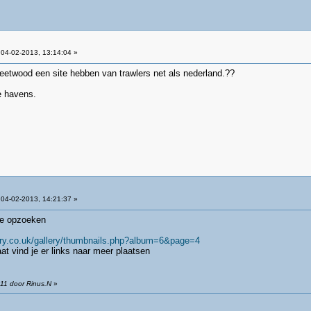
04-02-2013, 13:14:04 »
 fleetwood een site hebben van trawlers net als nederland.??
e havens.
04-02-2013, 14:21:37 »
 je opzoeken
stry.co.uk/gallery/thumbnails.php?album=6&page=4
at vind je er links naar meer plaatsen
:11 door Rinus.N
»