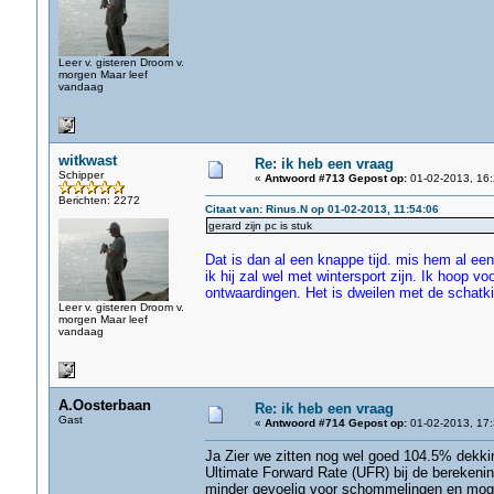
Leer v. gisteren Droom v.
morgen Maar leef
vandaag
witkwast
Re: ik heb een vraag
Schipper
«
Antwoord #713 Gepost op:
01-02-2013, 16:
Berichten: 2272
Citaat van: Rinus.N op 01-02-2013, 11:54:06
gerard zijn pc is stuk
Dat is dan al een knappe tijd. mis hem al een
ik hij zal wel met wintersport zijn. Ik hoop 
ontwaardingen. Het is dweilen met de schatk
Leer v. gisteren Droom v.
morgen Maar leef
vandaag
A.Oosterbaan
Re: ik heb een vraag
Gast
«
Antwoord #714 Gepost op:
01-02-2013, 17:
Ja Zier we zitten nog wel goed 104.5% dekkin
Ultimate Forward Rate (UFR) bij de berekeni
minder gevoelig voor schommelingen en moge