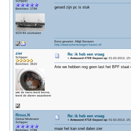
Schipper
gerard zijn pc is stuk
Berichten: 2798
SCH 84 voortvaren
Eens gevaren Altijd Gevaren
http://www.scheveningen-haven.nl/
zier
Re: ik heb een vraag
Schipper
«
Antwoord #709 Gepost op:
01-02-2013, 15:
Berichten: 3620
Arie we hebben nog geen last het BPF staat 
wie de mens leerd kenne,
leerd de dieren waardeere
Rinus.N
Re: ik heb een vraag
Global Moderator
«
Antwoord #710 Gepost op:
01-02-2013, 15:
Schipper
maar het kan snel dalen zier
Berichten: 2798