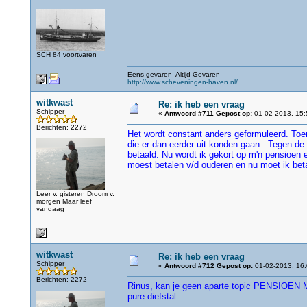
SCH 84 voortvaren
Eens gevaren Altijd Gevaren
http://www.scheveningen-haven.nl/
witkwast
Re: ik heb een vraag
Schipper
«
Antwoord #711 Gepost op:
01-02-2013, 15:
Berichten: 2272
Het wordt constant anders geformuleerd. To
die er dan eerder uit konden gaan. Tegen de t
betaald. Nu wordt ik gekort op m'n pensioen e
moest betalen v/d ouderen en nu moet ik be
Leer v. gisteren Droom v.
morgen Maar leef
vandaag
witkwast
Re: ik heb een vraag
Schipper
«
Antwoord #712 Gepost op:
01-02-2013, 16:
Berichten: 2272
Rinus, kan je geen aparte topic PENSIOEN M
pure diefstal.