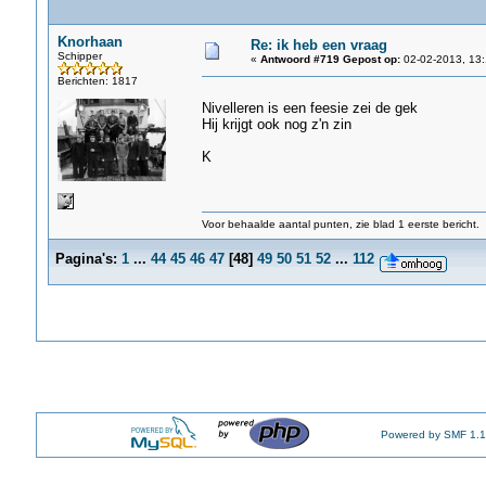
Knorhaan
Re: ik heb een vraag
Schipper
«
Antwoord #719 Gepost op:
02-02-2013, 13:
Berichten: 1817
Nivelleren is een feesie zei de gek
Hij krijgt ook nog z'n zin
K
Voor behaalde aantal punten, zie blad 1 eerste bericht.
Pagina's:
1
...
44
45
46
47
[
48
]
49
50
51
52
...
112
Powered by SMF 1.1