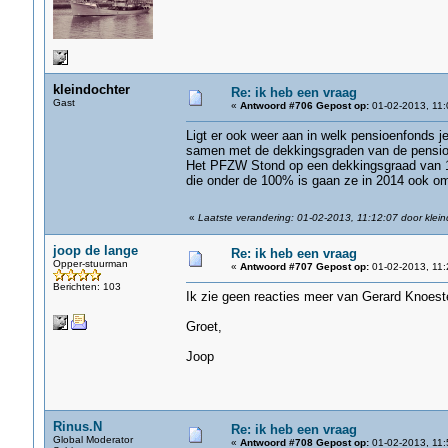
kleindochter
Re: ik heb een vraag
Gast
«
Antwoord #706 Gepost op:
01-02-2013, 11:
Ligt er ook weer aan in welk pensioenfonds j
samen met de dekkingsgraden van de pensi
Het PFZW Stond op een dekkingsgraad van 1
die onder de 100% is gaan ze in 2014 ook om
«
Laatste verandering: 01-02-2013, 11:12:07 door klein
joop de lange
Re: ik heb een vraag
Opper-stuurman
«
Antwoord #707 Gepost op:
01-02-2013, 11:
Berichten: 103
Ik zie geen reacties meer van Gerard Knoester
Groet,
Joop
Rinus.N
Re: ik heb een vraag
Global Moderator
«
Antwoord #708 Gepost op:
01-02-2013, 11: