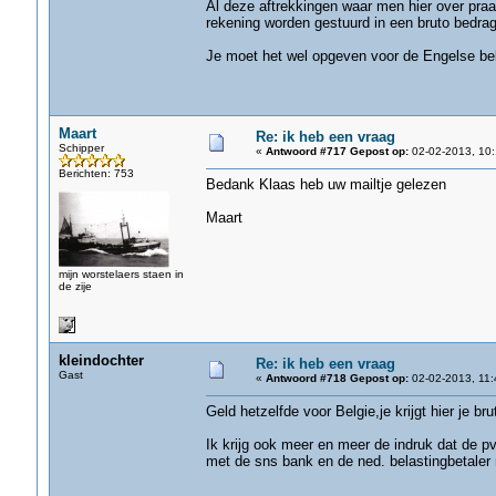
Al deze aftrekkingen waar men hier over pra
rekening worden gestuurd in een bruto bedrag
Je moet het wel opgeven voor de Engelse bela
Maart
Re: ik heb een vraag
Schipper
«
Antwoord #717 Gepost op:
02-02-2013, 10:
Berichten: 753
Bedank Klaas heb uw mailtje gelezen
Maart
mijn worstelaers staen in
de zije
kleindochter
Re: ik heb een vraag
Gast
«
Antwoord #718 Gepost op:
02-02-2013, 11:
Geld hetzelfde voor Belgie,je krijgt hier je br
Ik krijg ook meer en meer de indruk dat de p
met de sns bank en de ned. belastingbetaler 