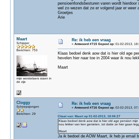
pensioenfondsbesturen varen wordt hierdoor s
wel zo wezen dat ze er volgend jaar er weer 
Groetjes
Arie
Maart
Re: ik heb een vraag
Schipper
«
Antwoord #715 Gepost op:
01-02-2013, 18:
Berichten: 753
Klaas bedoel denk aow dat is hier old age pen
hevelen hier naar toe in 2004 waar ik nou lek
Maart
mijn worstelaers staen in
de zije
Cloggy
Re: ik heb een vraag
Scheepsjongen
«
Antwoord #716 Gepost op:
02-02-2013, 07:
Berichten: 29
Citaat van: Maart op 01-02-2013, 18:06:27
Klaas bedoel denk aow dat is hier old age pension mijn p
nou lekker van ken genieten, tot datte ze hier gaan leg
Maart
Ja ik bedoel de AOW Maart, ik heb je email 