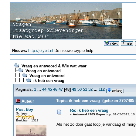
Nieuws:
http://jolybit.nl
De nieuwe crypto hulp
Vraag en antwoord & Wie wat waar
Vraag en antwoord
Vraag en antwoord
ik heb een vraag
Pagina's:
1
...
44
45
46
47
[
48
]
49
50
51
52
...
112
Topic: ik heb een vraag (gelezen 2707485 
Auteur
Post Boy
Re: ik heb een vraag
Schipper
«
Antwoord #705 Gepost op:
01-02-2013, 10:
Berichten: 1317
Als het zo door gaat loop je vandaag of morg