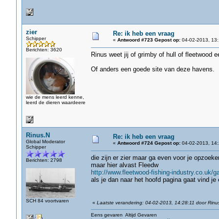
zier
Re: ik heb een vraag
Schipper
«
Antwoord #723 Gepost op:
04-02-2013, 13:
Berichten: 3620
Rinus weet jij of grimby of hull of fleetwood 
Of anders een goede site van deze havens.
wie de mens leerd kenne,
leerd de dieren waardeere
Rinus.N
Re: ik heb een vraag
Global Moderator
«
Antwoord #724 Gepost op:
04-02-2013, 14:
Schipper
die zijn er zier maar ga even voor je opzoeke
Berichten: 2798
maar hier alvast Fleedw
http://www.fleetwood-fishing-industry.co.uk
als je dan naar het hoofd pagina gaat vind je
SCH 84 voortvaren
«
Laatste verandering: 04-02-2013, 14:28:11 door Rinu
Eens gevaren Altijd Gevaren