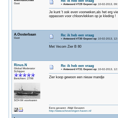
Re: ik heb een vraag
Gast
«
Antwoord #729 Gepost op:
10-02-2013, 09:
Je kunt 't ook even voorweken,als het erg vies
oppassen voor chloorvlekken op je kleding !
A.Oosterbaan
Re: ik heb een vraag
Gast
«
Antwoord #730 Gepost op:
10-02-2013, 12:
Met Vecom Zier B 80
Rinus.N
Re: ik heb een vraag
Global Moderator
«
Antwoord #731 Gepost op:
10-02-2013, 12:
Schipper
Zier koop gewoon een nieuw mandje
Berichten: 2798
SCH 84 voortvaren
Eens gevaren Altijd Gevaren
http://www.scheveningen-haven.nl/