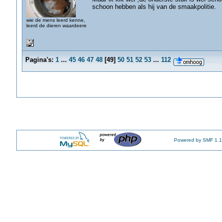
schoon hebben als hij van de smaakpolitie.
wie de mens leerd kenne,
leerd de dieren waardeere
Pagina's:
1
...
45
46
47
48
[
49
]
50
51
52
53
...
112
Powered by SMF 1.1