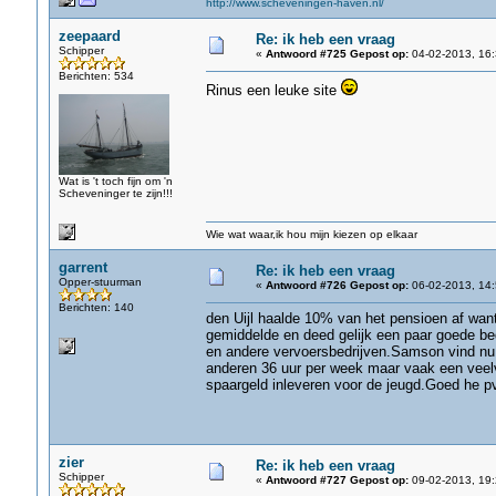
http://www.scheveningen-haven.nl/
zeepaard
Re: ik heb een vraag
Schipper
«
Antwoord #725 Gepost op:
04-02-2013, 16:
Berichten: 534
Rinus een leuke site
Wat is 't toch fijn om 'n
Scheveninger te zijn!!!
Wie wat waar,ik hou mijn kiezen op elkaar
garrent
Re: ik heb een vraag
Opper-stuurman
«
Antwoord #726 Gepost op:
06-02-2013, 14:
Berichten: 140
den Uijl haalde 10% van het pensioen af wan
gemiddelde en deed gelijk een paar goede be
en andere vervoersbedrijven.Samson vind nu d
anderen 36 uur per week maar vaak een veelv
spaargeld inleveren voor de jeugd.Goed he p
zier
Re: ik heb een vraag
Schipper
«
Antwoord #727 Gepost op:
09-02-2013, 19: