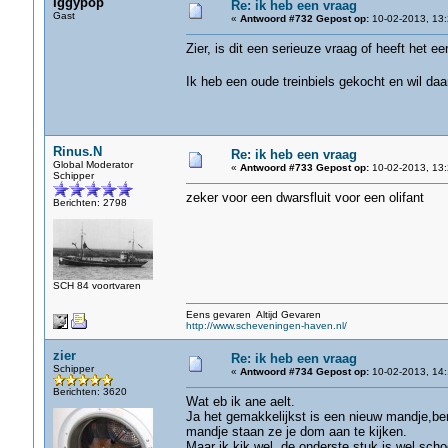
Iggypop
Re: ik heb een vraag
Gast
«
Antwoord #732 Gepost op:
10-02-2013, 13:
Zier, is dit een serieuze vraag of heeft het ee
Ik heb een oude treinbiels gekocht en wil daa
Rinus.N
Re: ik heb een vraag
Global Moderator
«
Antwoord #733 Gepost op:
10-02-2013, 13:
Schipper
zeker voor een dwarsfluit voor een olifant
Berichten: 2798
SCH 84 voortvaren
Eens gevaren Altijd Gevaren
http://www.scheveningen-haven.nl/
zier
Re: ik heb een vraag
Schipper
«
Antwoord #734 Gepost op:
10-02-2013, 14:
Berichten: 3620
Wat eb ik ane aelt.
Ja het gemakkelijkst is een nieuw mandje,ben
mandje staan ze je dom aan te kijken.
Maar ik kik wel ,de onderste stuk is wel scho