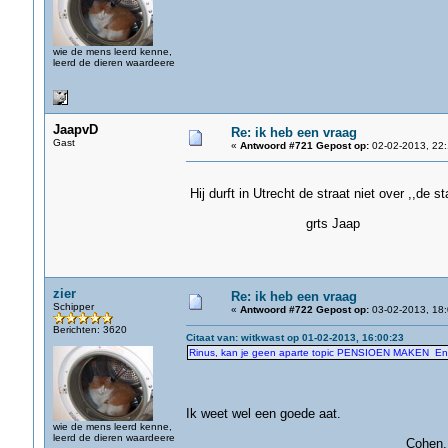
wie de mens leerd kenne,
leerd de dieren waardeere
JaapvD
Re: ik heb een vraag
Gast
«
Antwoord #721 Gepost op:
02-02-2013, 22:
Hij durft in Utrecht de straat niet over ,,de s
grts Jaap
zier
Re: ik heb een vraag
Schipper
«
Antwoord #722 Gepost op:
03-02-2013, 18:
Berichten: 3620
Citaat van: witkwast op 01-02-2013, 16:00:23
Rinus, kan je geen aparte topic PENSIOEN MAKEN En wel
Ik weet wel een goede aat.
wie de mens leerd kenne,
leerd de dieren waardeere
Cohen.