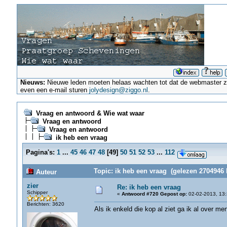
Nieuws:
Nieuwe leden moeten helaas wachten tot dat de webmaster ze a
even een e-mail sturen
jolydesign@ziggo.nl
.
Vraag en antwoord & Wie wat waar
Vraag en antwoord
Vraag en antwoord
ik heb een vraag
Pagina's:
1
...
45
46
47
48
[
49
]
50
51
52
53
...
112
Topic: ik heb een vraag (gelezen 2704946 
Auteur
zier
Re: ik heb een vraag
Schipper
«
Antwoord #720 Gepost op:
02-02-2013, 13:
Berichten: 3620
Als ik enkeld die kop al ziet ga ik al over me