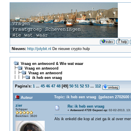
Nieuws:
http://jolybit.nl
De nieuwe crypto hulp
Vraag en antwoord & Wie wat waar
Vraag en antwoord
Vraag en antwoord
ik heb een vraag
Pagina's:
1
...
45
46
47
48
[
49
]
50
51
52
53
...
112
Topic: ik heb een vraag (gelezen 2702600 
Auteur
zier
Re: ik heb een vraag
Schipper
«
Antwoord #720 Gepost op:
02-02-2013, 13:
Berichten: 3620
Als ik enkeld die kop al ziet ga ik al over me