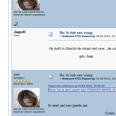
wie de mens leerd kenne,
leerd de dieren waardeere
JaapvD
Re: ik heb een vraag
Gast
«
Antwoord #721 Gepost op:
02-02-2013, 22:
Hij durft in Utrecht de straat niet over ,,de s
grts Jaap
zier
Re: ik heb een vraag
Schipper
«
Antwoord #722 Gepost op:
03-02-2013, 18:
Berichten: 3620
Citaat van: witkwast op 01-02-2013, 16:00:23
Rinus, kan je geen aparte topic PENSIOEN MAKEN En wel
Ik weet wel een goede aat.
wie de mens leerd kenne,
leerd de dieren waardeere
Cohen.