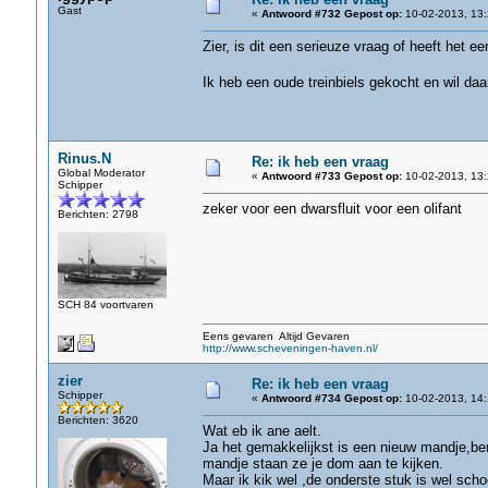
Gast
«
Antwoord #732 Gepost op:
10-02-2013, 13:
Zier, is dit een serieuze vraag of heeft het ee
Ik heb een oude treinbiels gekocht en wil daa
Rinus.N
Re: ik heb een vraag
Global Moderator
«
Antwoord #733 Gepost op:
10-02-2013, 13:
Schipper
zeker voor een dwarsfluit voor een olifant
Berichten: 2798
SCH 84 voortvaren
Eens gevaren Altijd Gevaren
http://www.scheveningen-haven.nl/
zier
Re: ik heb een vraag
Schipper
«
Antwoord #734 Gepost op:
10-02-2013, 14:
Berichten: 3620
Wat eb ik ane aelt.
Ja het gemakkelijkst is een nieuw mandje,ben
mandje staan ze je dom aan te kijken.
Maar ik kik wel ,de onderste stuk is wel scho