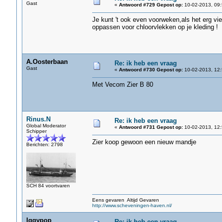
Gast
«
Antwoord #729 Gepost op:
10-02-2013, 09:
Je kunt 't ook even voorweken,als het erg vies
oppassen voor chloorvlekken op je kleding !
A.Oosterbaan
Re: ik heb een vraag
Gast
«
Antwoord #730 Gepost op:
10-02-2013, 12:
Met Vecom Zier B 80
Rinus.N
Re: ik heb een vraag
Global Moderator
«
Antwoord #731 Gepost op:
10-02-2013, 12:
Schipper
Zier koop gewoon een nieuw mandje
Berichten: 2798
SCH 84 voortvaren
Eens gevaren Altijd Gevaren
http://www.scheveningen-haven.nl/
Iggypop
Re: ik heb een vraag