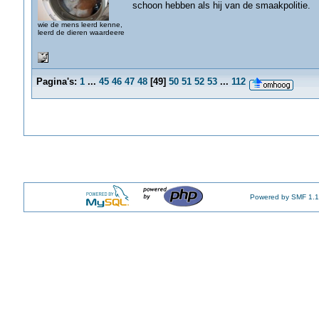
schoon hebben als hij van de smaakpolitie.
wie de mens leerd kenne,
leerd de dieren waardeere
Pagina's:
1
...
45
46
47
48
[
49
]
50
51
52
53
...
112
Powered by SMF 1.1