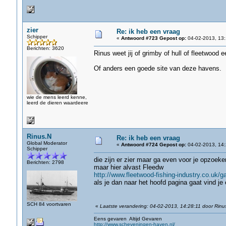
zier
Re: ik heb een vraag
Schipper
«
Antwoord #723 Gepost op:
04-02-2013, 13:
Berichten: 3620
Rinus weet jij of grimby of hull of fleetwood 
Of anders een goede site van deze havens.
wie de mens leerd kenne,
leerd de dieren waardeere
Rinus.N
Re: ik heb een vraag
Global Moderator
«
Antwoord #724 Gepost op:
04-02-2013, 14:
Schipper
die zijn er zier maar ga even voor je opzoeke
Berichten: 2798
maar hier alvast Fleedw
http://www.fleetwood-fishing-industry.co.uk
als je dan naar het hoofd pagina gaat vind je
SCH 84 voortvaren
«
Laatste verandering: 04-02-2013, 14:28:11 door Rinu
Eens gevaren Altijd Gevaren
http://www.scheveningen-haven.nl/