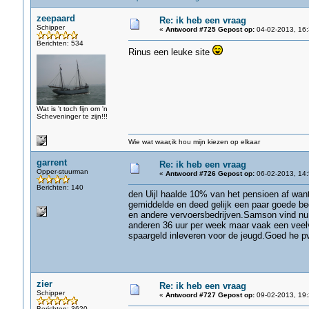
zeepaard
Re: ik heb een vraag
Schipper
«
Antwoord #725 Gepost op:
04-02-2013, 16:
Berichten: 534
Rinus een leuke site
Wat is 't toch fijn om 'n
Scheveninger te zijn!!!
Wie wat waar,ik hou mijn kiezen op elkaar
garrent
Re: ik heb een vraag
Opper-stuurman
«
Antwoord #726 Gepost op:
06-02-2013, 14:
Berichten: 140
den Uijl haalde 10% van het pensioen af wan
gemiddelde en deed gelijk een paar goede be
en andere vervoersbedrijven.Samson vind nu d
anderen 36 uur per week maar vaak een veelv
spaargeld inleveren voor de jeugd.Goed he p
zier
Re: ik heb een vraag
Schipper
«
Antwoord #727 Gepost op:
09-02-2013, 19:
Berichten: 3620