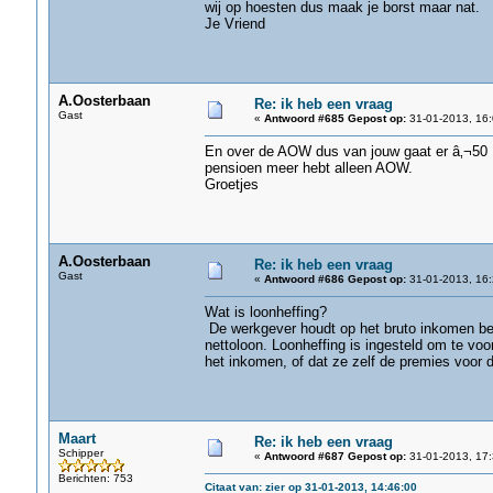
wij op hoesten dus maak je borst maar nat.
Je Vriend
A.Oosterbaan
Re: ik heb een vraag
Gast
«
Antwoord #685 Gepost op:
31-01-2013, 16:
En over de AOW dus van jouw gaat er â‚¬50 af
pensioen meer hebt alleen AOW.
Groetjes
A.Oosterbaan
Re: ik heb een vraag
Gast
«
Antwoord #686 Gepost op:
31-01-2013, 16:
Wat is loonheffing?
De werkgever houdt op het bruto inkomen bep
nettoloon. Loonheffing is ingesteld om te voo
het inkomen, of dat ze zelf de premies voor 
Maart
Re: ik heb een vraag
Schipper
«
Antwoord #687 Gepost op:
31-01-2013, 17:
Berichten: 753
Citaat van: zier op 31-01-2013, 14:46:00