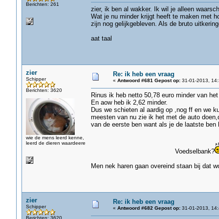
Berichten: 261
zier, ik ben al wakker. Ik wil je alleen waar
Wat je nu minder krijgt heeft te maken met h
zijn nog gelijkgebleven. Als de bruto uitkeri
aat taal
zier
Re: ik heb een vraag
Schipper
«
Antwoord #681 Gepost op:
31-01-2013, 14:
Berichten: 3620
Rinus ik heb netto 50,78 euro minder van het p
En aow heb ik 2,62 minder.
Dus we schieten al aardig op ,nog ff en we k
meesten van nu zie ik het met de auto doen,d
van de eerste ben want als je de laatste ben 
wie de mens leerd kenne,
leerd de dieren waardeere
Voedselbank?
Men nek haren gaan overeind staan bij dat w
zier
Re: ik heb een vraag
Schipper
«
Antwoord #682 Gepost op:
31-01-2013, 14:
Berichten: 3620