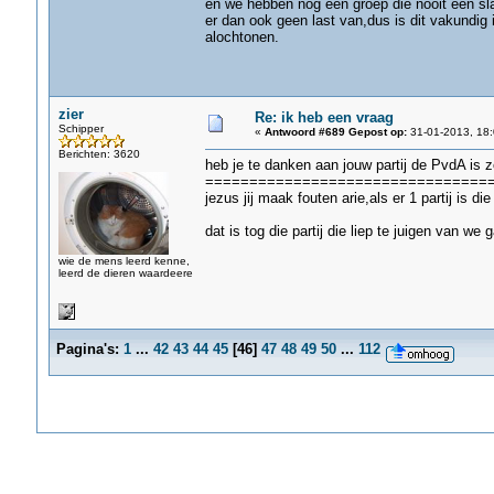
en we hebben nog een groep die nooit een s
er dan ook geen last van,dus is dit vakundig 
alochtonen.
zier
Re: ik heb een vraag
Schipper
«
Antwoord #689 Gepost op:
31-01-2013, 18:
Berichten: 3620
heb je te danken aan jouw partij de PvdA is z
================================
jezus jij maak fouten arie,als er 1 partij is die
dat is tog die partij die liep te juigen van we
wie de mens leerd kenne,
leerd de dieren waardeere
Pagina's:
1
...
42
43
44
45
[
46
]
47
48
49
50
...
112