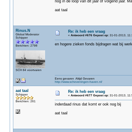
nog in de loop van dit jaar of volgend jaar. M
aat taal
Rinus.N
Re: ik heb een vraag
Global Moderator
«
Antwoord #676 Gepost op:
31-01-2013, 11:
Schipper
en hogere zieken fonds bijdragen wat bij wer
Berichten: 2798
SCH 84 voortvaren
Eens gevaren Altijd Gevaren
http://www.scheveningen-haven.nl/
aat taal
Re: ik heb een vraag
Schipper
«
Antwoord #677 Gepost op:
31-01-2013, 11:
Berichten: 261
inderdaad rinus dat komt er ook nog bij
aat taal