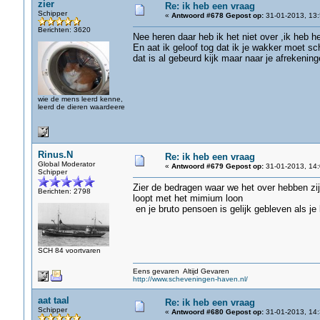
zier
Re: ik heb een vraag
Schipper
«
Antwoord #678 Gepost op:
31-01-2013, 13:
Berichten: 3620
Nee heren daar heb ik het niet over ,ik heb h
En aat ik geloof tog dat ik je wakker moet sc
dat is al gebeurd kijk maar naar je afrekening
wie de mens leerd kenne,
leerd de dieren waardeere
Rinus.N
Re: ik heb een vraag
Global Moderator
«
Antwoord #679 Gepost op:
31-01-2013, 14:
Schipper
Zier de bedragen waar we het over hebben zijn
Berichten: 2798
loopt met het mimium loon
en je bruto pensoen is gelijk gebleven als je b
SCH 84 voortvaren
Eens gevaren Altijd Gevaren
http://www.scheveningen-haven.nl/
aat taal
Re: ik heb een vraag
Schipper
«
Antwoord #680 Gepost op:
31-01-2013, 14: