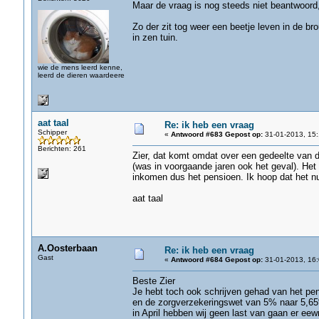
Maar de vraag is nog steeds niet beantwoord,
Zo der zit tog weer een beetje leven in de bro
in zen tuin.
wie de mens leerd kenne,
leerd de dieren waardeere
aat taal
Re: ik heb een vraag
Schipper
«
Antwoord #683 Gepost op:
31-01-2013, 15:
Berichten: 261
Zier, dat komt omdat over een gedeelte van 
(was in voorgaande jaren ook het geval). Het 
inkomen dus het pensioen. Ik hoop dat het nu 
aat taal
A.Oosterbaan
Re: ik heb een vraag
Gast
«
Antwoord #684 Gepost op:
31-01-2013, 16:
Beste Zier
Je hebt toch ook schrijven gehad van het pen
en de zorgverzekeringswet van 5% naar 5,65%
in April hebben wij geen last van gaan er ee