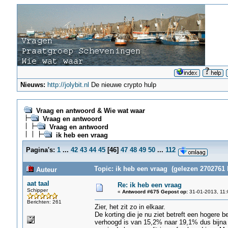
Nieuws:
http://jolybit.nl
De nieuwe crypto hulp
Vraag en antwoord & Wie wat waar
Vraag en antwoord
Vraag en antwoord
ik heb een vraag
Pagina's:
1
...
42
43
44
45
[
46
]
47
48
49
50
...
112
Topic: ik heb een vraag (gelezen 2702761 
Auteur
aat taal
Re: ik heb een vraag
Schipper
«
Antwoord #675 Gepost op:
31-01-2013, 11:
Berichten: 261
Zier, het zit zo in elkaar.
De korting die je nu ziet betreft een hogere b
verhoogd is van 15,2% naar 19,1% dus bijna 