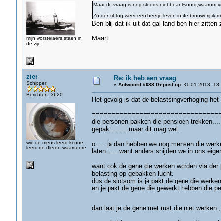
Maar de vraag is nog steeds niet beantwoord,waarom via
Zo der zit tog weer een beetje leven in de brouwerij,ik mi
Ben blij dat ik uit dat gal land ben hier zitt
Maart
mijn worstelaers staen in
de zije
zier
Re: ik heb een vraag
Schipper
«
Antwoord #688 Gepost op:
31-01-2013, 18:
Berichten: 3620
Het gevolg is dat de belastsingverhoging het
===================================
die personen pakken die pensioen trekken.....
gepakt.........maar dit mag wel.
wie de mens leerd kenne,
o..... ja dan hebben we nog mensen die werke
leerd de dieren waardeere
laten.......want anders snijden we in ons eige
want ook de gene die werken worden via der 
belasting op gebakken lucht.
dus de slotsom is je pakt de gene die werken
en je pakt de gene die gewerkt hebben die pe
dan laat je de gene met rust die niet werken 