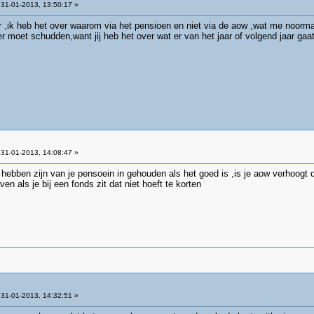
31-01-2013, 13:50:17 »
r ,ik heb het over waarom via het pensioen en niet via de aow ,wat me noormaal
er moet schudden,want jij heb het over wat er van het jaar of volgend jaar gaa
31-01-2013, 14:08:47 »
hebben zijn van je pensoein in gehouden als het goed is ,is je aow verhoogt d
en als je bij een fonds zit dat niet hoeft te korten
31-01-2013, 14:32:51 »