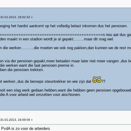
31-01-2013, 18:02:32 »
hoging het hardst aankomt op het volledig belast inkomen dus het pensioen.
========================================n nou aat dus gaan we enk
den maakt in een stadion wordt je al gepakt.........maar dit mag wel.
 die werken ..........die moeten we ook nog pakken,dan kunnen we de rest met 
n via der pensioen gepakt,meer betaalen maar later niet meer vangen ,dus be
die werken want die laat pensioen premie in.
bben die pensioen trekken.
iet werken ,dus de beroeps steuntrekker en wie zijn dat
??
oit een slag werk gedaan hebben,want die hebben geen pensioen opgebouwd d
die A voor arbeid wel omzetten voor alochtonen.
31-01-2013, 18:09:06 »
e PvdA is zo voor de arbeiders