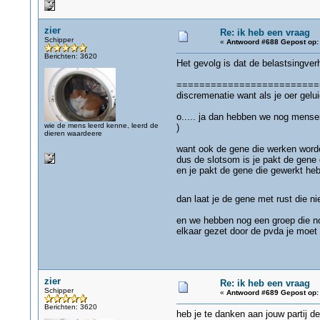
zier
Re: ik heb een vraag
Schipper
«
Antwoord #688 Gepost op:
Berichten: 3620
Het gevolg is dat de belastsingver
=============================
discremenatie want als je oer gelui
o..... ja dan hebben we nog mensen
wie de mens leerd kenne, leerd de
)
dieren waardeere
want ook de gene die werken worde
dus de slotsom is je pakt de gene 
en je pakt de gene die gewerkt he
dan laat je de gene met rust die n
en we hebben nog een groep die no
elkaar gezet door de pvda je moet 
zier
Re: ik heb een vraag
Schipper
«
Antwoord #689 Gepost op:
Berichten: 3620
heb je te danken aan jouw partij d