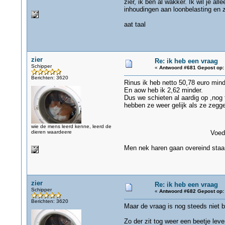
zier, ik ben al wakker. Ik wil je a
inhoudingen aan loonbelasting en z
aat taal
zier
Re: ik heb een vraag
Schipper
«
Antwoord #681 Gepost op:
Berichten: 3620
Rinus ik heb netto 50,78 euro minde
En aow heb ik 2,62 minder.
Dus we schieten al aardig op ,nog
hebben ze weer gelijk als ze zeggen
wie de mens leerd kenne, leerd de
dieren waardeere
Voedselba
Men nek haren gaan overeind staan
zier
Re: ik heb een vraag
Schipper
«
Antwoord #682 Gepost op:
Berichten: 3620
Maar de vraag is nog steeds niet 
Zo der zit tog weer een beetje leven