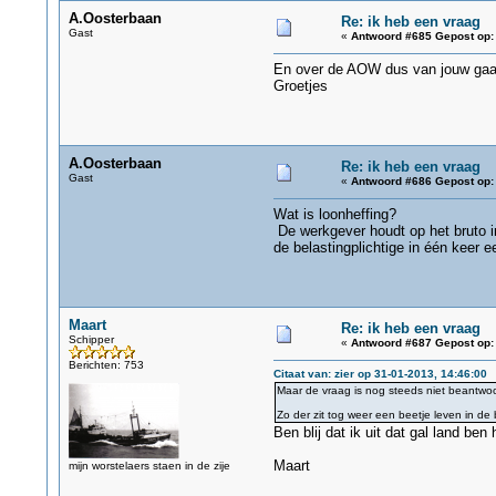
A.Oosterbaan
Re: ik heb een vraag
Gast
«
Antwoord #685 Gepost op:
En over de AOW dus van jouw gaat 
Groetjes
A.Oosterbaan
Re: ik heb een vraag
Gast
«
Antwoord #686 Gepost op:
Wat is loonheffing?
De werkgever houdt op het bruto i
de belastingplichtige in één keer 
Maart
Re: ik heb een vraag
Schipper
«
Antwoord #687 Gepost op:
Berichten: 753
Citaat van: zier op 31-01-2013, 14:46:00
Maar de vraag is nog steeds niet beantwoo
Zo der zit tog weer een beetje leven in de br
Ben blij dat ik uit dat gal land be
Maart
mijn worstelaers staen in de zije