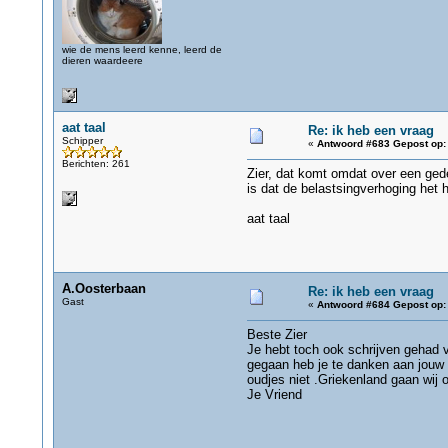
wie de mens leerd kenne, leerd de
dieren waardeere
aat taal
Re: ik heb een vraag
Schipper
«
Antwoord #683 Gepost op:
Berichten: 261
Zier, dat komt omdat over een ged
is dat de belastsingverhoging het 
aat taal
A.Oosterbaan
Re: ik heb een vraag
Gast
«
Antwoord #684 Gepost op:
Beste Zier
Je hebt toch ook schrijven gehad 
gegaan heb je te danken aan jouw p
oudjes niet .Griekenland gaan wij 
Je Vriend