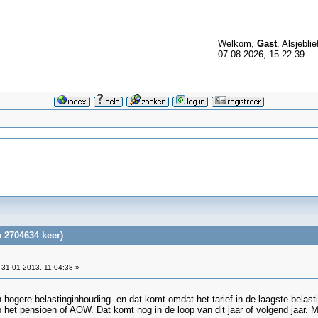
Welkom,
Gast
. Alsjeblie
07-08-2026, 15:22:39
 2704634 keer)
31-01-2013, 11:04:38 »
een hogere belastinginhouding en dat komt omdat het tarief in de laagste bela
p het pensioen of AOW. Dat komt nog in de loop van dit jaar of volgend jaar. M