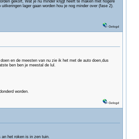
 worden gekort, Wat je nu minder krijgt heeft te maken met hogere
o uitkeringen lager gaan worden hou je nog minder over (fase 2).
Gelogd
n doen en de meesten van nu zie ik het met de auto doen,dus
atste ben ben je meestal de lul.
edonderd worden.
Gelogd
 an het roken is in zen tuin.