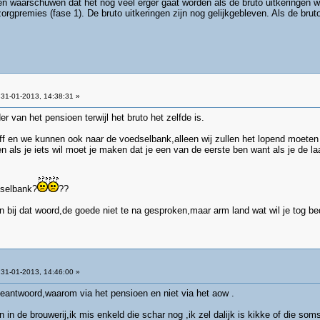
lleen waarschuwen dat het nog veel erger gaat worden als de bruto uitkeringen
orgpremies (fase 1). De bruto uitkeringen zijn nog gelijkgebleven. Als de brut
31-01-2013, 14:38:31 »
r van het pensioen terwijl het bruto het zelfde is.
 ff en we kunnen ook naar de voedselbank,alleen wij zullen het lopend moete
 als je iets wil moet je maken dat je een van de eerste ben want als je de la
nk?
??
 bij dat woord,de goede niet te na gesproken,maar arm land wat wil je tog b
31-01-2013, 14:46:00 »
beantwoord,waarom via het pensioen en niet via het aow .
 in de brouwerij,ik mis enkeld die schar nog ,ik zel dalijk is kikke of die soms