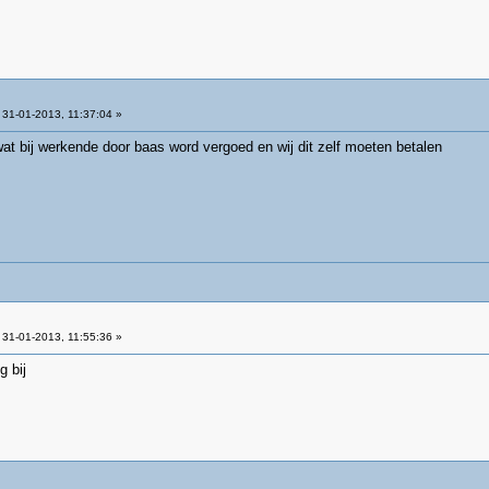
31-01-2013, 11:37:04 »
at bij werkende door baas word vergoed en wij dit zelf moeten betalen
31-01-2013, 11:55:36 »
g bij