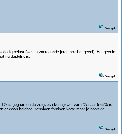
Gelogd
lledig belast (was in voorgaande jaren ook het geval). Het gevolg
t nu duidelijk is.
Gelogd
 19,1% is gegaan en de zorgverzekeringswet van 5% naar 5,65% is
aan er eewn heleboel pensioen fondsen korte maar je hoort de
Gelogd