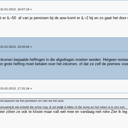
31-01-2013, 16:07:19 »
er â‚¬50 af van je pensioen bij de aow komt er â‚¬2 bij en zo gaat het door
31-01-2013, 16:20:45 »
nkomen bepaalde heffingen in die afgedragen moeten worden. Hetgeen resteert
een grote heffing moet betalen over het inkomen, of dat ze zelf de premies vo
31-01-2013, 17:31:34 »
rd,waarom via het pensioen en niet via het aow .
ouwerij,ik mis enkeld die schar nog ,ik zel dalijk is kikke of die soms an het roken is in zen tuin.
n hier zitten ze ook te klooie maar valt wel mee en vandaag niet roke Zier ik le