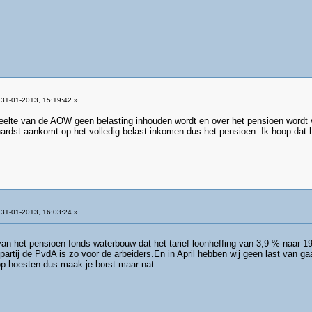
31-01-2013, 15:19:42 »
eelte van de AOW geen belasting inhouden wordt en over het pensioen wordt vo
hardst aankomt op het volledig belast inkomen dus het pensioen. Ik hoop dat he
31-01-2013, 16:03:24 »
van het pensioen fonds waterbouw dat het tarief loonheffing van 3,9 % naar
artij de PvdA is zo voor de arbeiders.En in April hebben wij geen last van g
op hoesten dus maak je borst maar nat.