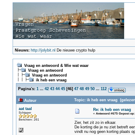
Nieuws:
http://jolybit.nl
De nieuwe crypto hulp
Vraag en antwoord & Wie wat waar
Vraag en antwoord
Vraag en antwoord
ik heb een vraag
Pagina's:
1
...
42
43
44
45
[
46
]
47
48
49
50
...
112
Topic: ik heb een vraag (gelezen
Auteur
aat taal
Re: ik heb een vraag
Schipper
«
Antwoord #675 Gepost op:
Berichten: 261
Zier, het zit zo in elkaar.
De korting die je nu ziet betreft 
vindt nu nog geen korting plaats o