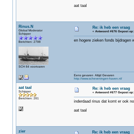
aat taal
Rinus.N
Re: ik heb een vraag
Global Moderator
«
Antwoord #676 Gepost op:
Schipper
en hogere zieken fonds bijdragen w
Berichten: 2798
SCH 84 voortvaren
Eens gevaren Altijd Gevaren
http://www.scheveningen-haven.nl/
aat taal
Re: ik heb een vraag
Schipper
«
Antwoord #677 Gepost op:
Berichten: 261
inderdaad rinus dat komt er ook no
aat taal
zier
Re: ik heb een vraag