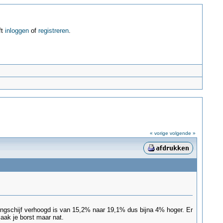
ft
inloggen
of
registreren
.
« vorige
volgende »
stingschijf verhoogd is van 15,2% naar 19,1% dus bijna 4% hoger. Er
aak je borst maar nat.