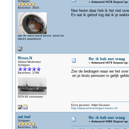
Schipper
«
Antwoord #678 Gepost op:
Berichten: 3620
Nee heren daar heb ik het niet ove
En aat ik geloof tog dat ik je wakk
wie de mens leerd kenne, leerd de
dieren waardeere
Rinus.N
Re: ik heb een vraag
Global Moderator
«
Antwoord #679 Gepost op:
Schipper
Zier de bedragen waar we het over 
Berichten: 2798
en je bruto pensoen is gelijk geblev
SCH 84 voortvaren
Eens gevaren Altijd Gevaren
http://www.scheveningen-haven.nl/
aat taal
Re: ik heb een vraag
Schipper
«
Antwoord #680 Gepost op:
Berichten: 261