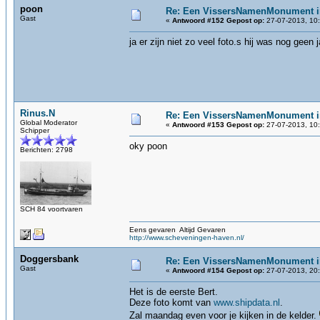
poon
Re: Een VissersNamenMonument i
Gast
«
Antwoord #152 Gepost op:
27-07-2013, 10:
ja er zijn niet zo veel foto.s hij was nog geen
Rinus.N
Re: Een VissersNamenMonument i
Global Moderator
«
Antwoord #153 Gepost op:
27-07-2013, 10:
Schipper
oky poon
Berichten: 2798
SCH 84 voortvaren
Eens gevaren Altijd Gevaren
http://www.scheveningen-haven.nl/
Doggersbank
Re: Een VissersNamenMonument i
Gast
«
Antwoord #154 Gepost op:
27-07-2013, 20:
Het is de eerste Bert.
Deze foto komt van
www.shipdata.nl
.
Zal maandag even voor je kijken in de kelder.