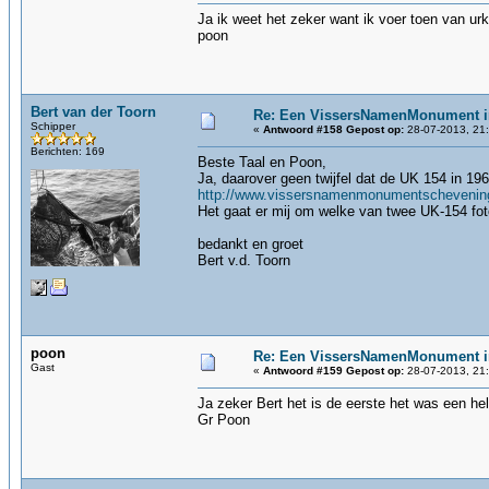
Ja ik weet het zeker want ik voer toen van ur
poon
Bert van der Toorn
Re: Een VissersNamenMonument i
Schipper
«
Antwoord #158 Gepost op:
28-07-2013, 21:
Berichten: 169
Beste Taal en Poon,
Ja, daarover geen twijfel dat de UK 154 in 1
http://www.vissersnamenmonumentscheveningen
Het gaat er mij om welke van twee UK-154 fot
bedankt en groet
Bert v.d. Toorn
poon
Re: Een VissersNamenMonument i
Gast
«
Antwoord #159 Gepost op:
28-07-2013, 21:
Ja zeker Bert het is de eerste het was een hel
Gr Poon