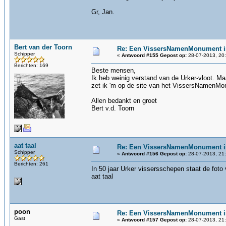
Gr, Jan.
Bert van der Toorn
Re: Een VissersNamenMonument i
Schipper
«
Antwoord #155 Gepost op:
28-07-2013, 20:
Berichten: 169
Beste mensen,
Ik heb weinig verstand van de Urker-vloot. Ma
zet ik 'm op de site van het VissersNamenM
Allen bedankt en groet
Bert v.d. Toorn
aat taal
Re: Een VissersNamenMonument i
Schipper
«
Antwoord #156 Gepost op:
28-07-2013, 21:
Berichten: 261
In 50 jaar Urker vissersschepen staat de fot
aat taal
poon
Re: Een VissersNamenMonument i
Gast
«
Antwoord #157 Gepost op:
28-07-2013, 21: