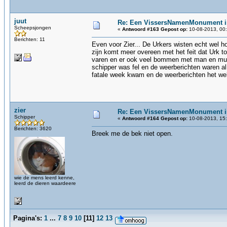
juut
Re: Een VissersNamenMonument i
Scheepsjongen
«
Antwoord #163 Gepost op:
10-08-2013, 00:
Berichten: 11
Even voor Zier... De Urkers wisten echt wel ho
zijn komt meer overeen met het feit dat Urk 
varen en er ook veel bommen met man en muis 
schipper was fel en de weerberichten waren a
fatale week kwam en de weerberichten het wel 
zier
Re: Een VissersNamenMonument i
Schipper
«
Antwoord #164 Gepost op:
10-08-2013, 15:
Berichten: 3620
Breek me de bek niet open.
wie de mens leerd kenne,
leerd de dieren waardeere
Pagina's:
1
...
7
8
9
10
[
11
]
12
13