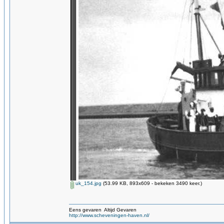
uk_154.jpg
(53.99 KB, 893x609 - bekeken 3490 keer.)
Eens gevaren Altijd Gevaren
http://www.scheveningen-haven.nl/