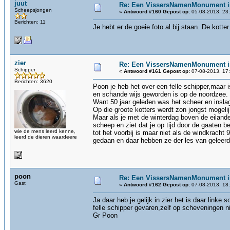
juut
Re: Een VissersNamenMonument i
Scheepsjongen
«
Antwoord #160 Gepost op:
05-08-2013, 23:
Berichten: 11
Je hebt er de goeie foto al bij staan. De kott
zier
Re: Een VissersNamenMonument i
Schipper
«
Antwoord #161 Gepost op:
07-08-2013, 17:
Berichten: 3620
Poon je heb het over een felle schipper,maar 
en schande wijs geworden is op de noordzee.
Want 50 jaar geleden was het scheer en insla
Op die groote kotters werdt zon jongst mogeli
Maar als je met de winterdag boven de eilande
scheep en ziet dat je op tijd door de gaaten be
wie de mens leerd kenne,
tot het voorbij is maar niet als de windkracht
leerd de dieren waardeere
gedaan en daar hebben ze der les van geleerd 
poon
Re: Een VissersNamenMonument i
Gast
«
Antwoord #162 Gepost op:
07-08-2013, 18:
Ja daar heb je gelijk in zier het is daar linke
felle schipper gevaren,zelf op scheveningen 
Gr Poon