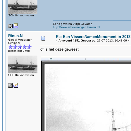
SCH 84 voortvaren
Eens gevaren Altijd Gevaren
http://www.scheveningen-haven.nl/
Rinus.N
Re: Een VissersNamenMonument in 2013
Global Moderator
«
Antwoord #151 Gepost op:
27-07-2013, 10:48:06 »
Schipper
of is het deze geweest
Berichten: 2798
SCH 84 voortvaren