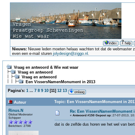
Nieuws:
Nieuwe leden moeten helaas wachten tot dat de webmaster ze a
even een e-mail sturen
jolydesign@ziggo.nl
.
Vraag en antwoord & Wie wat waar
Vraag en antwoord
Vraag en antwoord
Een VissersNamenMonument in 2013
Pagina's:
1
...
7
8
9
10
[
11
]
12
13
Topic: Een VissersNamenMonument in 2013
Auteur
Rinus.N
Re: Een VissersNamenMonument i
Global Moderator
«
Antwoord #150 Gepost op:
27-07-2013, 10:
Schipper
dat is de zelfde dus horen we het wel van bert
Berichten: 2798