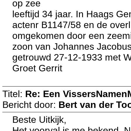
op zee
leeftijd 34 jaar. In Haags G
actenr B1147/58 en de over
omgekomen door een zeemij
zoon van Johannes Jacobus 
getrouwd 27-12-1933 met W
Groet Gerrit
Titel:
Re: Een VissersNamen
Bericht door:
Bert van der To
Beste Uitkijk,
Het voorval is me bekend. N