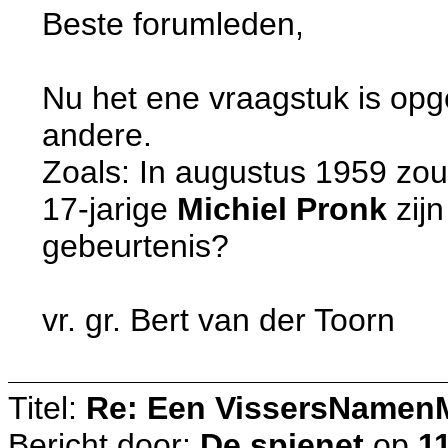
Beste forumleden,
Nu het ene vraagstuk is opge
andere.
Zoals: In augustus 1959 zo
17-jarige
Michiel Pronk
zij
gebeurtenis?
vr. gr. Bert van der Toorn
Titel:
Re: Een VissersNamen
Bericht door:
De spienet
op
1