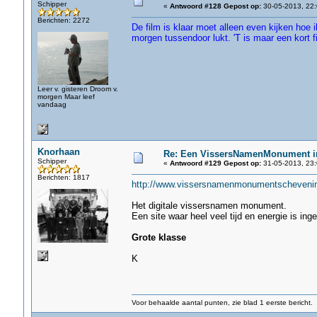
Schipper
«
Antwoord #128 Gepost op:
30-05-2013, 22:
Berichten: 2272
De film is klaar moet alleen even kijken hoe i
morgen tussendoor lukt. 'T is maar een kort 
Leer v. gisteren Droom v.
morgen Maar leef
vandaag
Knorhaan
Re: Een VissersNamenMonument i
Schipper
«
Antwoord #129 Gepost op:
31-05-2013, 23:
Berichten: 1817
http://www.vissersnamenmonumentscheveni
Het digitale vissersnamen monument.
Een site waar heel veel tijd en energie is inge
Grote klasse
K
Voor behaalde aantal punten, zie blad 1 eerste bericht.