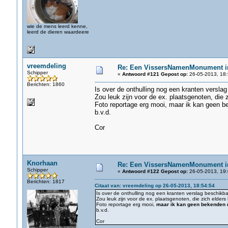
wie de mens leerd kenne,
leerd de dieren waardeere
vreemdeling
Re: Een VissersNamenMonument i
Schipper
«
Antwoord #121 Gepost op:
26-05-2013, 18:
Berichten: 1860
Is over de onthulling nog een kranten verslag
Zou leuk zijn voor de ex. plaatsgenoten, die 
Foto reportage erg mooi, maar ik kan geen 
b.v.d.
Cor
Knorhaan
Re: Een VissersNamenMonument i
Schipper
«
Antwoord #122 Gepost op:
26-05-2013, 19:
Berichten: 1817
Citaat van: vreemdeling op 26-05-2013, 18:54:54
Is over de onthulling nog een kranten verslag beschikba
Zou leuk zijn voor de ex. plaatsgenoten, die zich elder
Foto reportage erg mooi,
maar ik kan geen bekenden
b.v.d.
Cor