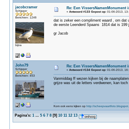
jacobcramer
Re: Een VissersNamenMonument i
Schipper
«
Antwoord #133 Gepost op:
01-06-2013, 13:
Berichten: 1246
dat is zeker een compliment waard , om dat u
de eerste Leenderd Spaans 1814 dat is 199 
gr Jacob
bijna
John79
Re: Een VissersNamenMonument i
Schipper
«
Antwoord #134 Gepost op:
01-06-2013, 16:
Berichten: 453
Vanmiddag ff wezen kijken bij de naamplaten, 
grijze was uit de letters verdwenen, kan toch n
Kom ook eens kijken op
http://scheepvaartfoto.blogspot.
Pagina's:
1
...
5
6
7
8
[
9
]
10
11
12
13