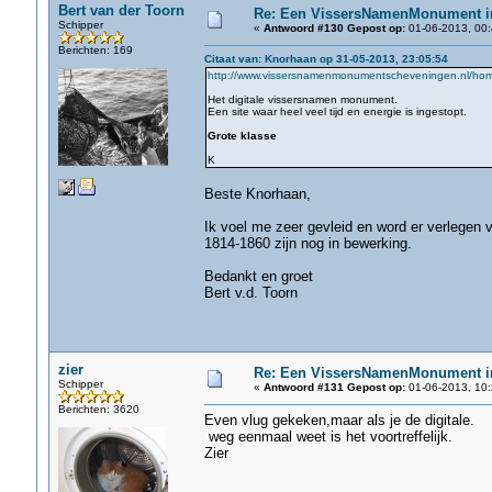
Bert van der Toorn
Re: Een VissersNamenMonument i
Schipper
«
Antwoord #130 Gepost op:
01-06-2013, 00:
Berichten: 169
Citaat van: Knorhaan op 31-05-2013, 23:05:54
http://www.vissersnamenmonumentscheveningen.nl/ho
Het digitale vissersnamen monument.
Een site waar heel veel tijd en energie is ingestopt.
Grote klasse
K
Beste Knorhaan,
Ik voel me zeer gevleid en word er verlegen v
1814-1860 zijn nog in bewerking.
Bedankt en groet
Bert v.d. Toorn
zier
Re: Een VissersNamenMonument i
Schipper
«
Antwoord #131 Gepost op:
01-06-2013, 10:
Berichten: 3620
Even vlug gekeken,maar als je de digitale.
weg eenmaal weet is het voortreffelijk.
Zier