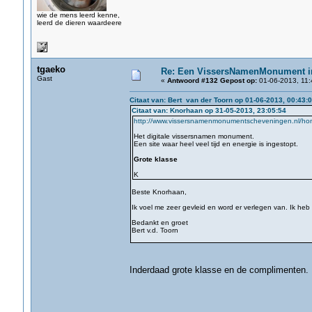
wie de mens leerd kenne,
leerd de dieren waardeere
tgaeko
Re: Een VissersNamenMonument i
Gast
«
Antwoord #132 Gepost op:
01-06-2013, 11:
Citaat van: Bert van der Toorn op 01-06-2013, 00:43:
Citaat van: Knorhaan op 31-05-2013, 23:05:54
http://www.vissersnamenmonumentscheveningen.nl/h
Het digitale vissersnamen monument.
Een site waar heel veel tijd en energie is ingestopt.
Grote klasse
K
Beste Knorhaan,
Ik voel me zeer gevleid en word er verlegen van. Ik heb 
Bedankt en groet
Bert v.d. Toorn
Inderdaad grote klasse en de complimenten.