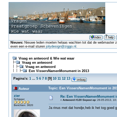
Nieuws:
Nieuwe leden moeten helaas wachten tot dat de webmaster ze a
even een e-mail sturen
jolydesign@ziggo.nl
.
Vraag en antwoord & Wie wat waar
Vraag en antwoord
Vraag en antwoord
Een VissersNamenMonument in 2013
Pagina's:
1
...
5
6
7
8
[
9
]
10
11
12
13
Topic: Een VissersNamenMonument in 201
Auteur
zier
Re: Een VissersNamenMonument i
Schipper
«
Antwoord #120 Gepost op:
26-05-2013, 10:
Berichten: 3620
Ja rinus met dat hondje,heb ik het tog goed g