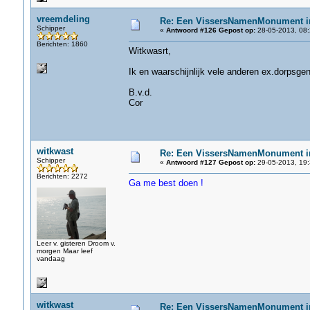
vreemdeling
Re: Een VissersNamenMonument i
Schipper
«
Antwoord #126 Gepost op:
28-05-2013, 08:
Berichten: 1860
Witkwasrt,
Ik en waarschijnlijk vele anderen ex.dorpsgen
B.v.d.
Cor
witkwast
Re: Een VissersNamenMonument i
Schipper
«
Antwoord #127 Gepost op:
29-05-2013, 19:
Berichten: 2272
Ga me best doen !
Leer v. gisteren Droom v.
morgen Maar leef
vandaag
witkwast
Re: Een VissersNamenMonument i