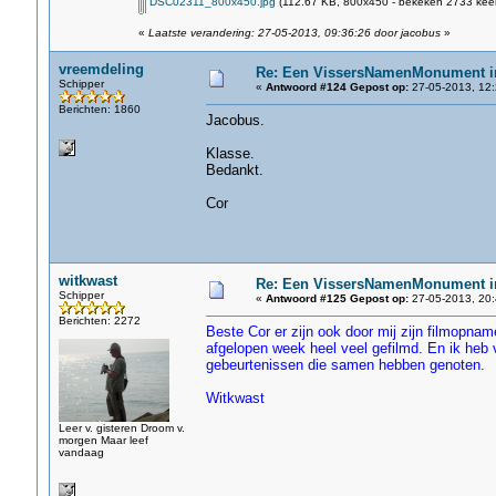
DSC02311_800x450.jpg
(112.67 KB, 800x450 - bekeken 2733 keer
«
Laatste verandering: 27-05-2013, 09:36:26 door jacobus
»
vreemdeling
Re: Een VissersNamenMonument i
Schipper
«
Antwoord #124 Gepost op:
27-05-2013, 12:
Berichten: 1860
Jacobus.
Klasse.
Bedankt.
Cor
witkwast
Re: Een VissersNamenMonument i
Schipper
«
Antwoord #125 Gepost op:
27-05-2013, 20:
Berichten: 2272
Beste Cor er zijn ook door mij zijn filmopn
afgelopen week heel veel gefilmd. En ik heb
gebeurtenissen die samen hebben genoten.
Witkwast
Leer v. gisteren Droom v.
morgen Maar leef
vandaag