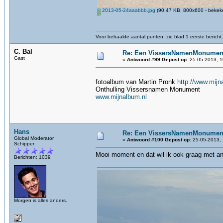
2013-05-24aaabbb.jpg
(90.47 KB, 800x600 - bekeke
Voor behaalde aantal punten, zie blad 1 eerste bericht.
C. Bal
Re: Een VissersNamenMonument
Gast
«
Antwoord #99 Gepost op:
25-05-2013, 1
fotoalbum van Martin Pronk
http://www.m
Onthulling Vissersnamen Monument
www.mijnalbum.nl
Hans
Re: Een VissersNamenMonument
Global Moderator
«
Antwoord #100 Gepost op:
25-05-2013, 
Schipper
Mooi moment en dat wil ik ook graag met and
Berichten: 1039
Morgen is alles anders.