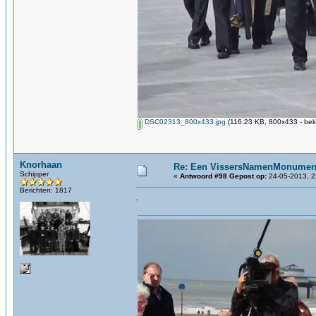
DSC02313_800x433.jpg
(116.23 KB, 800x433 - bek
Knorhaan
Re: Een VissersNamenMonument
Schipper
«
Antwoord #98 Gepost op:
24-05-2013, 2
Berichten: 1817
.