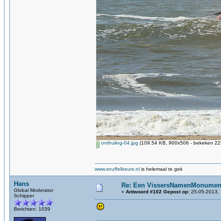
onthuling-04.jpg
(109.54 KB, 900x506 - bekeken 225
www.snuffelbeurs.nl
is helemaal te gek
Hans
Re: Een VissersNamenMonument
Global Moderator
«
Antwoord #102 Gepost op:
25-05-2013, 
Schipper
Berichten: 1039