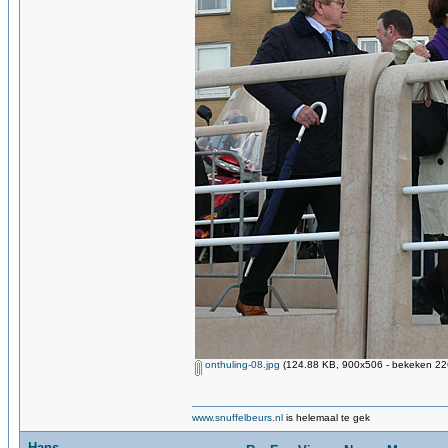
onthuling-08.jpg
(124.88 KB, 900x506 - bekeken 226
www.snuffelbeurs.nl
is helemaal te gek
Hans