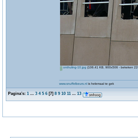
onthuling-10.jpg
(106.41 KB, 900x506 - bekeken 226
www.snuffelbeurs.nl
is helemaal te gek
Pagina's:
1
...
3
4
5
6
[
7
]
8
9
10
11
...
13