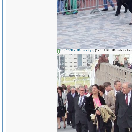
DSC02312_800x422.jpg
(120.11 KB, 800x422 - bek