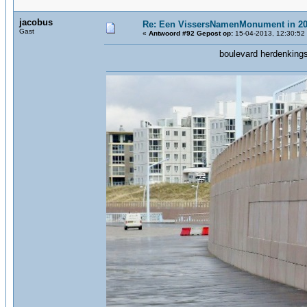
jacobus
Re: Een VissersNamenMonument in 2
Gast
«
Antwoord #92 Gepost op:
15-04-2013, 12:30:52
boulevard herdenkings pl