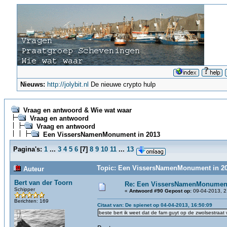
Nieuws:
http://jolybit.nl
De nieuwe crypto hulp
Vraag en antwoord & Wie wat waar
Vraag en antwoord
Vraag en antwoord
Een VissersNamenMonument in 2013
Pagina's:
1
...
3
4
5
6
[
7
]
8
9
10
11
...
13
Topic: Een VissersNamenMonument in 20
Auteur
Bert van der Toorn
Re: Een VissersNamenMonument
Schipper
«
Antwoord #90 Gepost op:
09-04-2013, 2
Berichten: 169
Citaat van: De spienet op 04-04-2013, 16:50:09
beste bert ik weet dat de fam guyt op de zwolsestraat