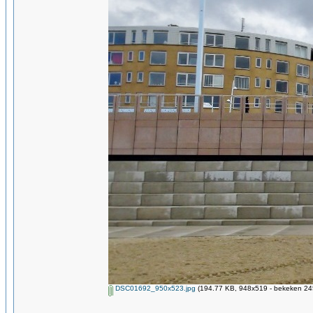
DSC01692_950x523.jpg
(194.77 KB, 948x519 - bekeken 245