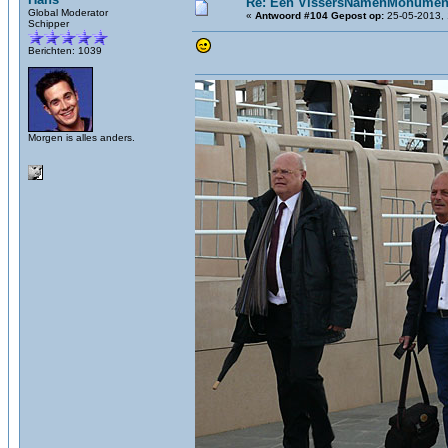
Re: Een VissersNamenMonument
Global Moderator
«
Antwoord #104 Gepost op:
25-05-2013, 
Schipper
Berichten: 1039
Morgen is alles anders.