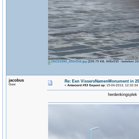
DSC01690_950x534.jpg
(206.75 KB, 948x530 - bekeken 242
jacobus
Re: Een VissersNamenMonument in 2
Gast
«
Antwoord #93 Gepost op:
15-04-2013, 12:32:34
herdenkingsplek