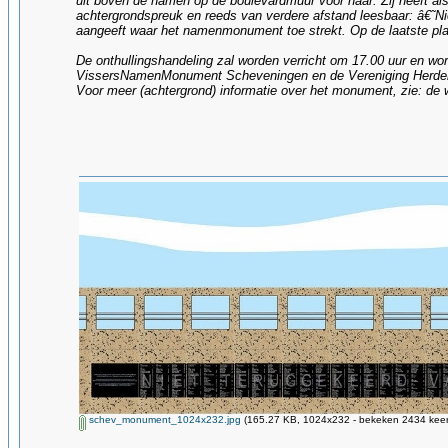
uit boven de namen op de boulevardmuur vóór haar. Zij heeft a
achtergrondspreuk en reeds van verdere afstand leesbaar: â€˜Ni
aangeeft waar het namenmonument toe strekt. Op de laatste pla
De onthullingshandeling zal worden verricht om 17.00 uur en wo
VissersNamenMonument Scheveningen en de Vereniging Herdenk
Voor meer (achtergrond) informatie over het monument, zie: de 
schev_monument_1024x232.jpg
(165.27 KB, 1024x232 - bekeken 2434 keer