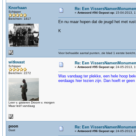
Knorhaan
Re: Een VissersNamenMonument
Schipper
«
Antwoord #94 Gepost op:
15-04-2013, 1
Berichten: 1817
En nu maar hopen dat de jeugd het met rust
K
Voor behaalde aantal punten, zie blad 1 eerste bericht.
witkwast
Re: Een VissersNamenMonument
Schipper
«
Antwoord #95 Gepost op:
24-05-2013, 1
Berichten: 2272
Was vandaag ter plekke, een hele hoop beke
eerdaags hier tezien zijn. Dan hoeft er gee
Leer v. gisteren Droom v. morgen
Maar leef vandaag
poon
Re: Een VissersNamenMonument
Gast
«
Antwoord #96 Gepost op:
24-05-2013, 2