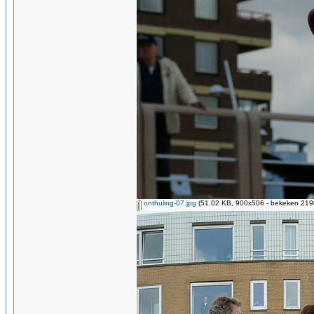
onthuling-07.jpg
(51.02 KB, 900x506 - bekeken 2198