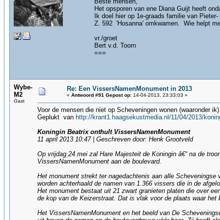
Beste mensen,
Het opsporen van ene Diana Guijt heeft onda
Ik doel hier op 1e-graads familie van Pieter-
Z. 592 'Hosanna' omkwamen. Wie helpt me 
vr./groet
Bert v.d. Toorn
===
Wybe-
Re: Een VissersNamenMonument in 2013
M2
«
Antwoord #91 Gepost op:
14-04-2013, 23:33:03 »
Gast
Voor de mensen die niet op Scheveningen wonen (waaronder ik) 
Geplukt van
http://krant1.haagsekustmedia.nl/11/04/2013/koni
Koningin Beatrix onthult VissersNamenMonument
11 april 2013 10:47 | Geschreven door: Henk Grootveld
Op vrijdag 24 mei zal Hare Majesteit de Koningin â€“ na de troon
VissersNamenMonument aan de boulevard.
Het monument strekt ter nagedachtenis aan alle Scheveningse vi
worden achterhaald de namen van 1.366 vissers die in de afgelope
Het monument bestaat uit 21 zwart granieten platen die over ee
de kop van de Keizerstraat. Dat is vlak voor de plaats waar he
Het VissersNamenMonument en het beeld van De Scheveningse 