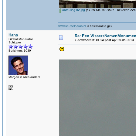
onthuling-02.jpg
(57.25 KB, 900x506 - bekeken 2264
www.snuffelbeurs.nl
is helemaal te gek
Hans
Re: Een VissersNamenMonument
Global Moderator
«
Antwoord #101 Gepost op:
25-05-2013, 
Schipper
Berichten: 1039
Morgen is alles anders.