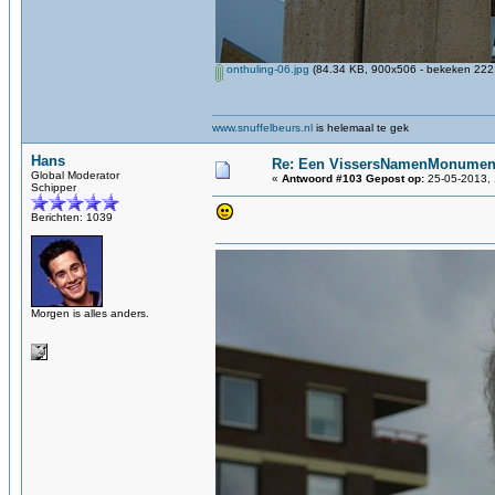
onthuling-06.jpg
(84.34 KB, 900x506 - bekeken 2221
www.snuffelbeurs.nl
is helemaal te gek
Hans
Re: Een VissersNamenMonument
Global Moderator
«
Antwoord #103 Gepost op:
25-05-2013, 
Schipper
Berichten: 1039
Morgen is alles anders.