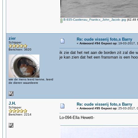
B-935-Castlenau_Frankr.x_John_Jacob-.jpg
(42.49 
zier
Re: oude visserij foto,s Barry
Schipper
«
Antwoord #94 Gepost op:
19-03-2017, 
Berichten: 3620
ik zie dat het net aan de borden zit zal die 
je kan zien dat het een fransman is een hoo
wie de mens leerd kenne, leerd
de dieren waardeere
J.H.
Re: oude visserij foto,s Barry
Schipper
«
Antwoord #95 Gepost op:
25-03-2017, 
Berichten: 2214
Lo-094-Ella Hewett-