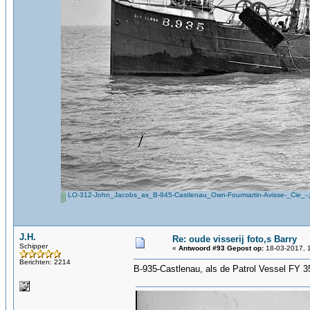
LO-312-John_Jacobs_as_B-945-Castlenau_Own-Fourmartin-Avisse-_Cie_-.
J.H.
Re: oude visserij foto,s Barry
Schipper
«
Antwoord #93 Gepost op:
18-03-2017, 
Berichten: 2214
B-935-Castlenau, als de Patrol Vessel FY 3