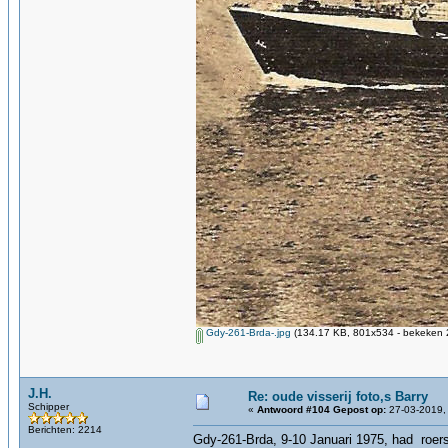
Gdy-261-Brda-.jpg
(134.17 KB, 801x534 - bekeken 2
J.H.
Re: oude visserij foto,s Barry
Schipper
«
Antwoord #104 Gepost op:
27-03-2019,
Berichten: 2214
Gdy-261-Brda, 9-10 Januari 1975, had roers