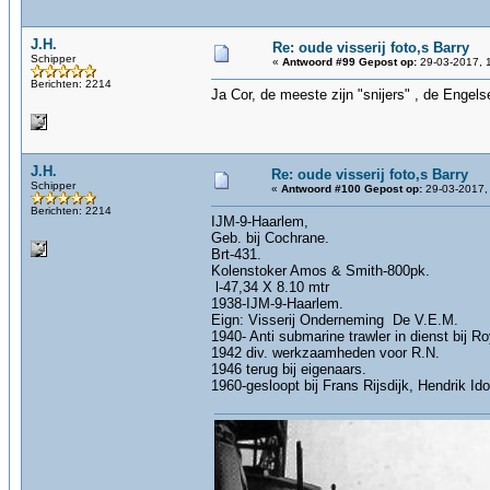
J.H.
Re: oude visserij foto,s Barry
Schipper
«
Antwoord #99 Gepost op:
29-03-2017, 
Berichten: 2214
Ja Cor, de meeste zijn "snijers" , de Engel
J.H.
Re: oude visserij foto,s Barry
Schipper
«
Antwoord #100 Gepost op:
29-03-2017,
Berichten: 2214
IJM-9-Haarlem,
Geb. bij Cochrane.
Brt-431.
Kolenstoker Amos & Smith-800pk.
l-47,34 X 8.10 mtr
1938-IJM-9-Haarlem.
Eign: Visserij Onderneming De V.E.M.
1940- Anti submarine trawler in dienst bij R
1942 div. werkzaamheden voor R.N.
1946 terug bij eigenaars.
1960-gesloopt bij Frans Rijsdijk, Hendrik I