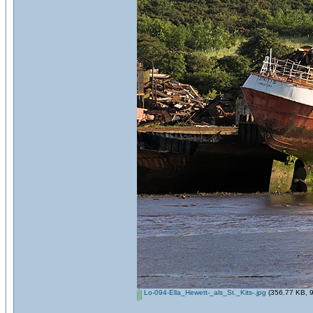
Lo-094-Ella_Hewett-_als_St._Kits-.jpg
(356.77 KB, 9