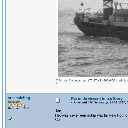
Santa_Princesa-a.jpg
(75.27 KB, 900x600 - bekeken
vreemdeling
Re: oude visserij foto,s Barry
Schipper
«
Antwoord #98 Gepost op:
29-03-2017, 
Berichten: 1860
Jan,
Het was zeker een schip wat bij New Foundl
Cor