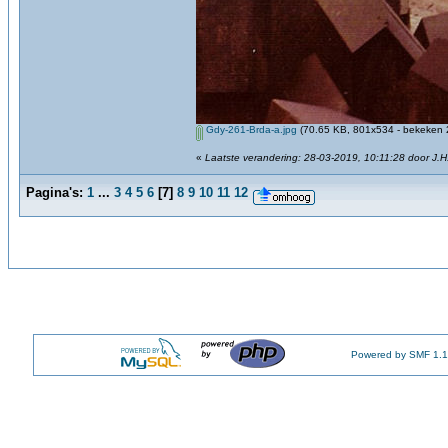
Gdy-261-Brda-a.jpg
(70.65 KB, 801x534 - bekeken 2
«
Laatste verandering: 28-03-2019, 10:11:28 door J.H
Pagina's:
1
...
3
4
5
6
[
7
]
8
9
10
11
12
Powered by SMF 1.1