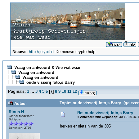
Nieuws:
http://jolybit.nl
De nieuwe crypto hulp
Vraag en antwoord & Wie wat waar
Vraag en antwoord
Vraag en antwoord
oude visserij foto,s Barry
Pagina's:
1
...
3
4
5
6
[
7
]
8
9
10
11
12
Topic: oude visserij foto,s Barry (geleze
Auteur
Rinus.N
Re: oude visserij foto,s Barry
Global Moderator
«
Antwoord #90 Gepost op:
30-10-2016, 1
Schipper
herken er nietsin van de 305
Berichten: 2798