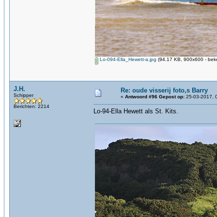
Lo-094-Ella_Hewett-a.jpg
(94.17 KB, 900x600 - bek
J.H.
Re: oude visserij foto,s Barry
Schipper
«
Antwoord #96 Gepost op:
25-03-2017, 
Berichten: 2214
Lo-94-Ella Hewett als St. Kits.