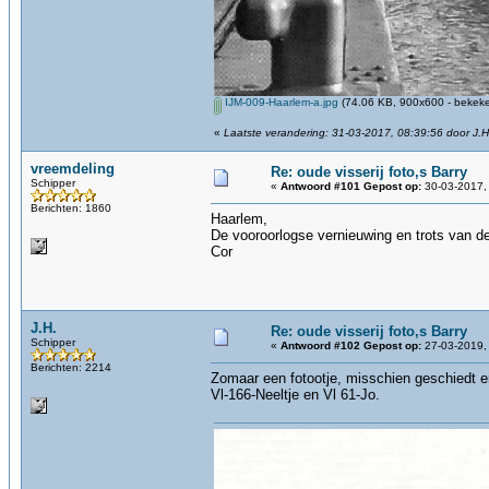
IJM-009-Haarlem-a.jpg
(74.06 KB, 900x600 - bekeke
«
Laatste verandering: 31-03-2017, 08:39:56 door J.H
vreemdeling
Re: oude visserij foto,s Barry
Schipper
«
Antwoord #101 Gepost op:
30-03-2017, 
Berichten: 1860
Haarlem,
De vooroorlogse vernieuwing en trots van de
Cor
J.H.
Re: oude visserij foto,s Barry
Schipper
«
Antwoord #102 Gepost op:
27-03-2019,
Berichten: 2214
Zomaar een fotootje, misschien geschiedt e
Vl-166-Neeltje en Vl 61-Jo.