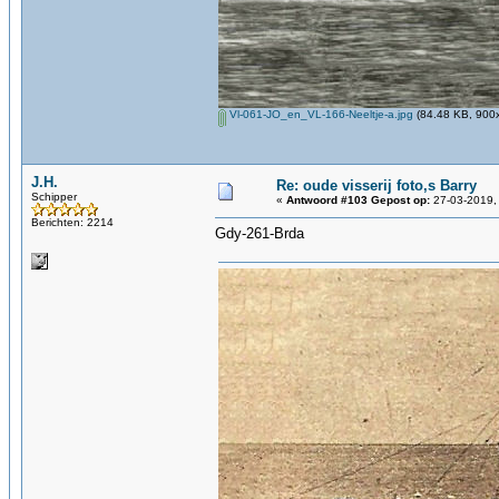
Vl-061-JO_en_VL-166-Neeltje-a.jpg
(84.48 KB, 900x
J.H.
Re: oude visserij foto,s Barry
Schipper
«
Antwoord #103 Gepost op:
27-03-2019,
Berichten: 2214
Gdy-261-Brda