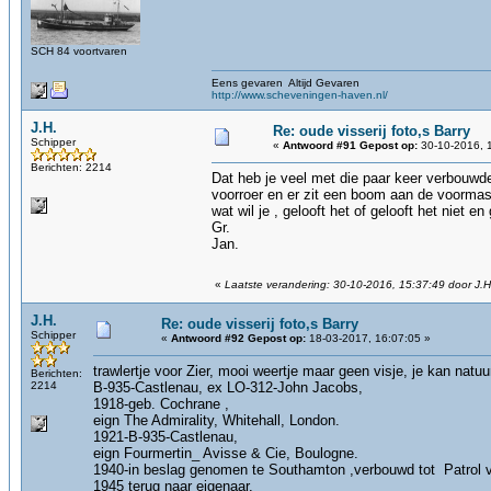
SCH 84 voortvaren
Eens gevaren Altijd Gevaren
http://www.scheveningen-haven.nl/
J.H.
Re: oude visserij foto,s Barry
Schipper
«
Antwoord #91 Gepost op:
30-10-2016, 
Berichten: 2214
Dat heb je veel met die paar keer verbouwde 
voorroer en er zit een boom aan de voormas
wat wil je , gelooft het of gelooft het niet en
Gr.
Jan.
«
Laatste verandering: 30-10-2016, 15:37:49 door J.H
J.H.
Re: oude visserij foto,s Barry
Schipper
«
Antwoord #92 Gepost op:
18-03-2017, 16:07:05 »
trawlertje voor Zier, mooi weertje maar geen visje, je kan natuur
Berichten:
2214
B-935-Castlenau, ex LO-312-John Jacobs,
1918-geb. Cochrane ,
eign The Admirality, Whitehall, London.
1921-B-935-Castlenau,
eign Fourmertin_ Avisse & Cie, Boulogne.
1940-in beslag genomen te Southamton ,verbouwd tot Patrol 
1945 terug naar eigenaar.