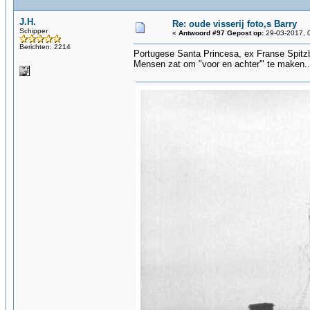
J.H.
Re: oude visserij foto,s Barry
Schipper
«
Antwoord #97 Gepost op:
29-03-2017, 
Berichten: 2214
Portugese Santa Princesa, ex Franse Spitz
Mensen zat om "voor en achter'" te maken..