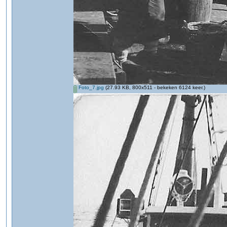
Foto_7.jpg
(27.93 KB, 800x511 - bekeken 6124 keer.)