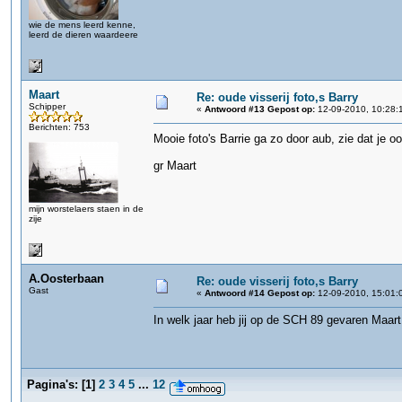
wie de mens leerd kenne,
leerd de dieren waardeere
Maart
Re: oude visserij foto,s Barry
Schipper
«
Antwoord #13 Gepost op:
12-09-2010, 10:28:
Berichten: 753
Mooie foto's Barrie ga zo door aub, zie dat je
gr Maart
mijn worstelaers staen in de
zije
A.Oosterbaan
Re: oude visserij foto,s Barry
Gast
«
Antwoord #14 Gepost op:
12-09-2010, 15:01:
In welk jaar heb jij op de SCH 89 gevaren Maar
Pagina's:
[
1
]
2
3
4
5
...
12