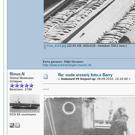
Foto_8-b3.jpg
(32.85 KB, 800x528 - bekeken 5941 keer.)
Eens gevaren Altijd Gevaren
http://www.scheveningen-haven.nl/
Rinus.N
Re: oude visserij foto,s Barry
Global Moderator
«
Antwoord #9 Gepost op:
09-09-2010, 14:16:49 »
Schipper
,,,,,
Berichten: 2798
SCH 84 voortvaren