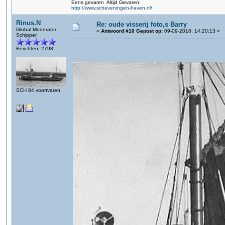
Eens gevaren Altijd Gevaren
http://www.scheveningen-haven.nl/
Rinus.N
Re: oude visserij foto,s Barry
Global Moderator
«
Antwoord #10 Gepost op:
09-09-2010, 14:20:13 »
Schipper
...
Berichten: 2798
SCH 84 voortvaren