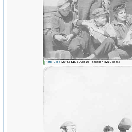
Foto_9.jpg
(29.62 KB, 800x516 - bekeken 8219 keer.)