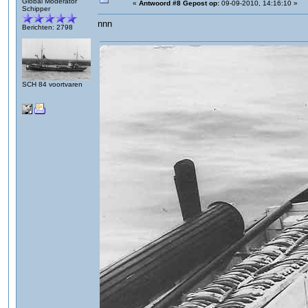
Global Moderator
«
Antwoord #8 Gepost op:
09-09-2010, 14:16:10 »
Schipper
nnn
Berichten: 2798
SCH 84 voortvaren