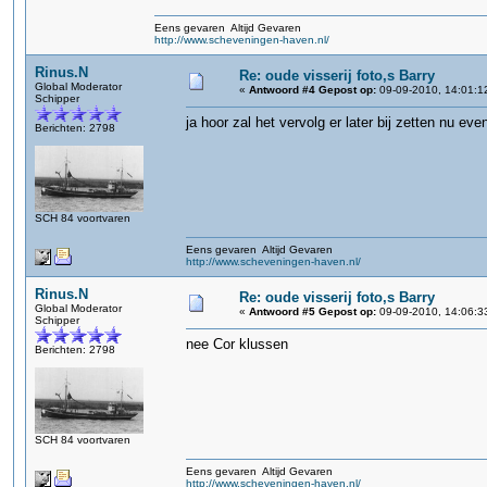
Eens gevaren Altijd Gevaren
http://www.scheveningen-haven.nl/
Rinus.N
Re: oude visserij foto,s Barry
Global Moderator
«
Antwoord #4 Gepost op:
09-09-2010, 14:01:1
Schipper
ja hoor zal het vervolg er later bij zetten nu eve
Berichten: 2798
SCH 84 voortvaren
Eens gevaren Altijd Gevaren
http://www.scheveningen-haven.nl/
Rinus.N
Re: oude visserij foto,s Barry
Global Moderator
«
Antwoord #5 Gepost op:
09-09-2010, 14:06:3
Schipper
nee Cor klussen
Berichten: 2798
SCH 84 voortvaren
Eens gevaren Altijd Gevaren
http://www.scheveningen-haven.nl/