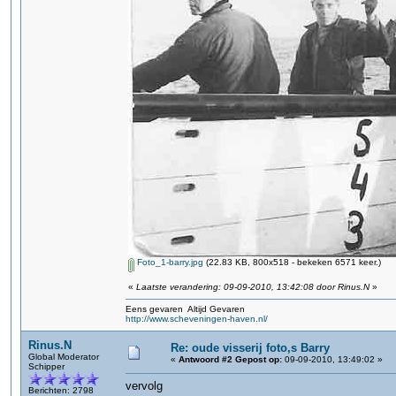
Foto_1-barry.jpg
(22.83 KB, 800x518 - bekeken 6571 keer.)
«
Laatste verandering: 09-09-2010, 13:42:08 door Rinus.N
»
Eens gevaren Altijd Gevaren
http://www.scheveningen-haven.nl/
Rinus.N
Re: oude visserij foto,s Barry
Global Moderator
«
Antwoord #2 Gepost op:
09-09-2010, 13:49:02 »
Schipper
vervolg
Berichten: 2798