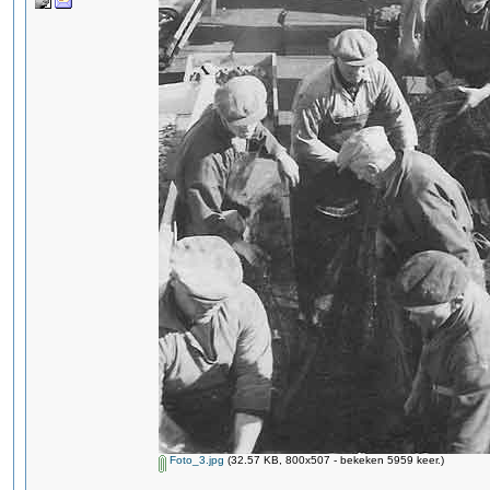
Foto_3.jpg
(32.57 KB, 800x507 - bekeken 5959 keer.)