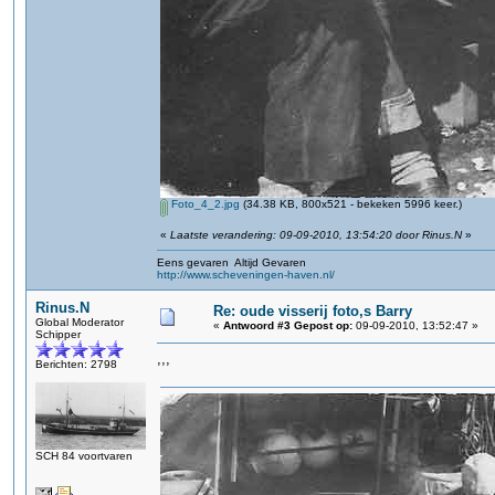
Foto_4_2.jpg
(34.38 KB, 800x521 - bekeken 5996 keer.)
«
Laatste verandering: 09-09-2010, 13:54:20 door Rinus.N
»
Eens gevaren Altijd Gevaren
http://www.scheveningen-haven.nl/
Rinus.N
Re: oude visserij foto,s Barry
Global Moderator
«
Antwoord #3 Gepost op:
09-09-2010, 13:52:47 »
Schipper
,,,
Berichten: 2798
SCH 84 voortvaren