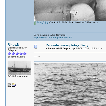
Foto_5.jpg
(59.94 KB, 800x1249 - bekeken 5970 keer.)
Eens gevaren Altijd Gevaren
http://www.scheveningen-haven.nl/
Rinus.N
Re: oude visserij foto,s Barry
Global Moderator
«
Antwoord #7 Gepost op:
09-09-2010, 14:13:14 »
Schipper
,,,,,,,
Berichten: 2798
SCH 84 voortvaren