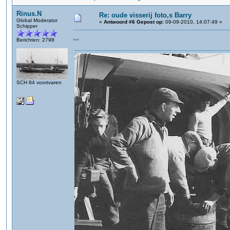
Rinus.N
Re: oude visserij foto,s Barry
Global Moderator
«
Antwoord #6 Gepost op:
09-09-2010, 14:07:49 »
Schipper
,,,
Berichten: 2798
SCH 84 voortvaren