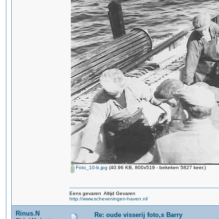
Foto_10-b.jpg
(40.96 KB, 800x519 - bekeken 5827 keer.)
Eens gevaren Altijd Gevaren
http://www.scheveningen-haven.nl/
Rinus.N
Re: oude visserij foto,s Barry