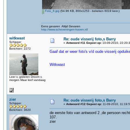
Foto_6.jpg
(54.96 KB, 800x1253 - bekeken 6019 keer.)
Eens gevaren Altijd Gevaren
http://www.scheveningen-haven.nl/
witkwast
Re: oude visserij foto,s Barry
Schipper
«
Antwoord #11 Gepost op:
10-09-2010, 22:20:
Berichten: 2272
Gaaf dat er weer foto's v/d oude visserij opdui
Witkwast
Leer v. gisteren Droom v.
morgen Maar leef vandaag
zier
Re: oude visserij foto,s Barry
Schipper
«
Antwoord #12 Gepost op:
11-09-2010, 11:19:5
Berichten: 3620
de eerste foto van antwoord 2 ,de persoon recht
107.
zier