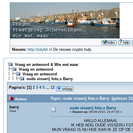
Nieuws:
http://jolybit.nl
De nieuwe crypto hulp
Vraag en antwoord & Wie wat waar
Vraag en antwoord
Vraag en antwoord
oude visserij foto,s Barry
Pagina's:
[
1
]
2
3
4
5
...
12
Topic: oude visserij foto,s Barry (gelezen 31
Auteur
barry
oude visserij foto,s Barry
Gast
«
Gepost op:
08-09-2010, 23:47:30 »
HALLO ALLEMAAL
IK HEB NOG OUDE VISSERIJ FOT
MIJN VRAAG IS NU HOE KAN IK ZE OP D