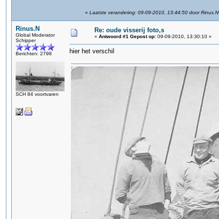
«
Laatste verandering: 09-09-2010, 13:44:50 door Rinus.N
Rinus.N
Re: oude visserij foto,s
Global Moderator
«
Antwoord #1 Gepost op:
09-09-2010, 13:30:10 »
Schipper
hier het verschil
Berichten: 2798
SCH 84 voortvaren