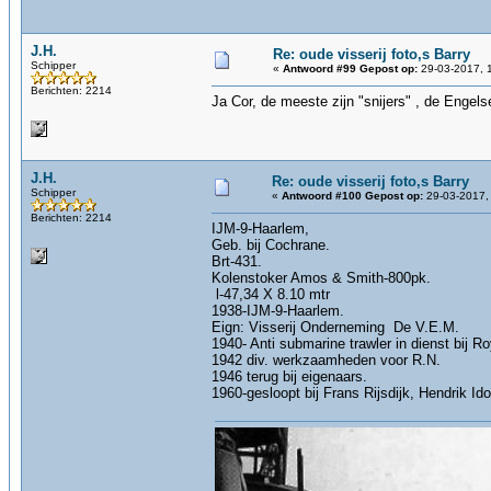
J.H.
Re: oude visserij foto,s Barry
Schipper
«
Antwoord #99 Gepost op:
29-03-2017, 
Berichten: 2214
Ja Cor, de meeste zijn "snijers" , de Engel
J.H.
Re: oude visserij foto,s Barry
Schipper
«
Antwoord #100 Gepost op:
29-03-2017,
Berichten: 2214
IJM-9-Haarlem,
Geb. bij Cochrane.
Brt-431.
Kolenstoker Amos & Smith-800pk.
l-47,34 X 8.10 mtr
1938-IJM-9-Haarlem.
Eign: Visserij Onderneming De V.E.M.
1940- Anti submarine trawler in dienst bij R
1942 div. werkzaamheden voor R.N.
1946 terug bij eigenaars.
1960-gesloopt bij Frans Rijsdijk, Hendrik I