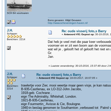
SCH 84 voortvaren
Eens gevaren Altijd Gevaren
http://www.scheveningen-haven.nl/
J.H.
Re: oude visserij foto,s Barry
Schipper
«
Antwoord #91 Gepost op:
30-10-2016, 
Berichten: 2214
Dat heb je veel met die paar keer verbouwde 
voorroer en er zit een boom aan de voormas
wat wil je , gelooft het of gelooft het niet en
Gr.
Jan.
«
Laatste verandering: 30-10-2016, 15:37:49 door J.H
J.H.
Re: oude visserij foto,s Barry
Schipper
«
Antwoord #92 Gepost op:
18-03-2017, 16:07:05 »
trawlertje voor Zier, mooi weertje maar geen visje, je kan natuur
Berichten:
2214
B-935-Castlenau, ex LO-312-John Jacobs,
1918-geb. Cochrane ,
eign The Admirality, Whitehall, London.
1921-B-935-Castlenau,
eign Fourmertin_ Avisse & Cie, Boulogne.
1940-in beslag genomen te Southamton ,verbouwd tot Patrol 