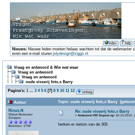
Nieuws:
Nieuwe leden moeten helaas wachten tot dat de webmaster ze a
even een e-mail sturen
jolydesign@ziggo.nl
.
Vraag en antwoord & Wie wat waar
Vraag en antwoord
Vraag en antwoord
oude visserij foto,s Barry
Pagina's:
1
...
3
4
5
6
[
7
]
8
9
10
11
12
Topic: oude visserij foto,s Barry (geleze
Auteur
Rinus.N
Re: oude visserij foto,s Barry
Global Moderator
«
Antwoord #90 Gepost op:
30-10-2016, 1
Schipper
herken er nietsin van de 305
Berichten: 2798