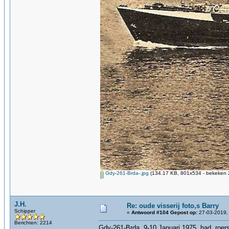
Gdy-261-Brda-.jpg
(134.17 KB, 801x534 - bekeken 2
J.H.
Re: oude visserij foto,s Barry
Schipper
«
Antwoord #104 Gepost op:
27-03-2019,
Berichten: 2214
Gdy-261-Brda, 9-10 Januari 1975, had roers