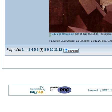
Gdy-261-Brda-a.jpg
(70.65 KB, 801x534 - bekeken 2
«
Laatste verandering: 28-03-2019, 10:11:28 door J.H
Pagina's:
1
...
3
4
5
6
[
7
]
8
9
10
11
12
Powered by SMF 1.1