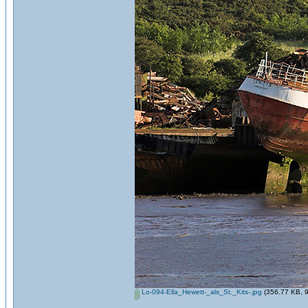
Lo-094-Ella_Hewett-_als_St._Kits-.jpg
(356.77 KB, 9