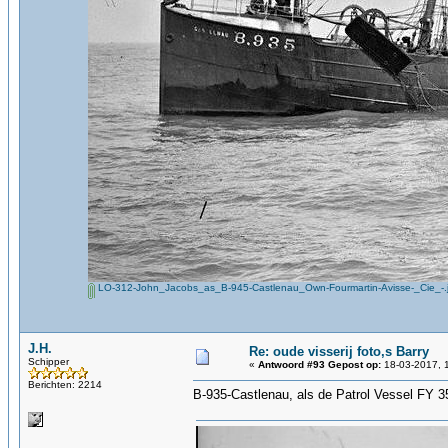
LO-312-John_Jacobs_as_B-945-Castlenau_Own-Fourmartin-Avisse-_Cie_-.
J.H.
Re: oude visserij foto,s Barry
Schipper
«
Antwoord #93 Gepost op:
18-03-2017, 
Berichten: 2214
B-935-Castlenau, als de Patrol Vessel FY 3