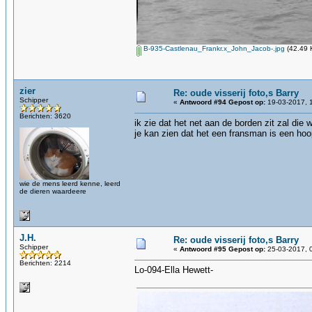
B-935-Castlenau_Frankr.x_John_Jacob-.jpg
(42.49 
zier
Re: oude visserij foto,s Barry
Schipper
«
Antwoord #94 Gepost op:
19-03-2017, 
Berichten: 3620
ik zie dat het net aan de borden zit zal die 
je kan zien dat het een fransman is een hoo
wie de mens leerd kenne, leerd
de dieren waardeere
J.H.
Re: oude visserij foto,s Barry
Schipper
«
Antwoord #95 Gepost op:
25-03-2017, 
Berichten: 2214
Lo-094-Ella Hewett-