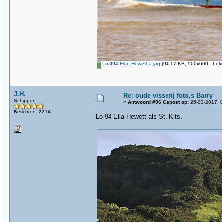
Lo-094-Ella_Hewett-a.jpg
(94.17 KB, 900x600 - bek
J.H.
Re: oude visserij foto,s Barry
Schipper
«
Antwoord #96 Gepost op:
25-03-2017, 
Berichten: 2214
Lo-94-Ella Hewett als St. Kits.