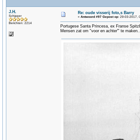
J.H.
Re: oude visserij foto,s Barry
Schipper
«
Antwoord #97 Gepost op:
29-03-2017, 
Berichten: 2214
Portugese Santa Princesa, ex Franse Spitz
Mensen zat om "voor en achter'" te maken..