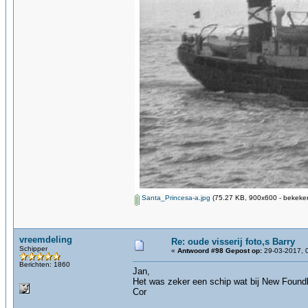
Santa_Princesa-a.jpg
(75.27 KB, 900x600 - bekeken
vreemdeling
Re: oude visserij foto,s Barry
Schipper
«
Antwoord #98 Gepost op:
29-03-2017, 
Berichten: 1860
Jan,
Het was zeker een schip wat bij New Foundl
Cor