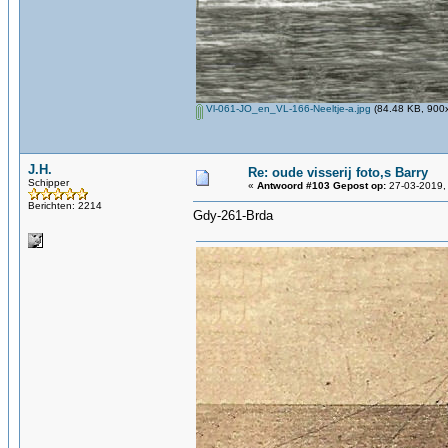
Vl-061-JO_en_VL-166-Neeltje-a.jpg
(84.48 KB, 900x
J.H.
Re: oude visserij foto,s Barry
Schipper
«
Antwoord #103 Gepost op:
27-03-2019,
Berichten: 2214
Gdy-261-Brda