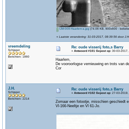
IJM-009-Haarlem-a.jpg
(74.06 KB, 900x600 - bekeke
«
Laatste verandering: 31-03-2017, 08:39:56 door J.H
vreemdeling
Re: oude visserij foto,s Barry
Schipper
«
Antwoord #101 Gepost op:
30-03-2017, 
Berichten: 1860
Haarlem,
De vooroorlogse vernieuwing en trots van de
Cor
J.H.
Re: oude visserij foto,s Barry
Schipper
«
Antwoord #102 Gepost op:
27-03-2019,
Berichten: 2214
Zomaar een fotootje, misschien geschiedt e
Vl-166-Neeltje en Vl 61-Jo.