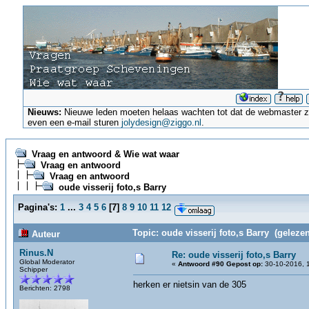
Nieuws:
Nieuwe leden moeten helaas wachten tot dat de webmaster ze a
even een e-mail sturen
jolydesign@ziggo.nl
.
Vraag en antwoord & Wie wat waar
Vraag en antwoord
Vraag en antwoord
oude visserij foto,s Barry
Pagina's:
1
...
3
4
5
6
[
7
]
8
9
10
11
12
Topic: oude visserij foto,s Barry (geleze
Auteur
Rinus.N
Re: oude visserij foto,s Barry
Global Moderator
«
Antwoord #90 Gepost op:
30-10-2016, 1
Schipper
herken er nietsin van de 305
Berichten: 2798