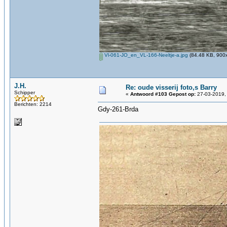
Vl-061-JO_en_VL-166-Neeltje-a.jpg
(84.48 KB, 900x
J.H.
Re: oude visserij foto,s Barry
Schipper
«
Antwoord #103 Gepost op:
27-03-2019,
Berichten: 2214
Gdy-261-Brda