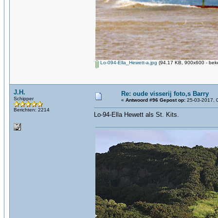
Lo-094-Ella_Hewett-a.jpg
(94.17 KB, 900x600 - bek
J.H.
Re: oude visserij foto,s Barry
Schipper
«
Antwoord #96 Gepost op:
25-03-2017, 
Berichten: 2214
Lo-94-Ella Hewett als St. Kits.