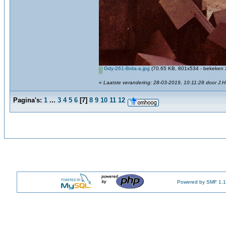
Gdy-261-Brda-a.jpg
(70.65 KB, 801x534 - bekeken 2
«
Laatste verandering: 28-03-2019, 10:11:28 door J.H
Pagina's:
1
...
3
4
5
6
[
7
]
8
9
10
11
12
Powered by SMF 1.1