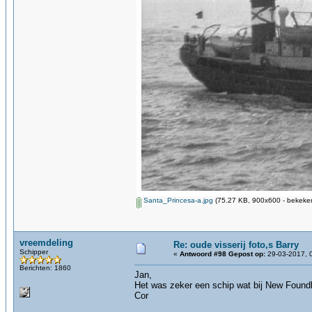
Santa_Princesa-a.jpg
(75.27 KB, 900x600 - bekeken
vreemdeling
Re: oude visserij foto,s Barry
Schipper
«
Antwoord #98 Gepost op:
29-03-2017, 
Berichten: 1860
Jan,
Het was zeker een schip wat bij New Foundl
Cor