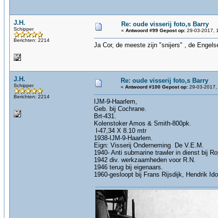
J.H.
Re: oude visserij foto,s Barry
Schipper
«
Antwoord #99 Gepost op:
29-03-2017, 
Berichten: 2214
Ja Cor, de meeste zijn "snijers" , de Engel
J.H.
Re: oude visserij foto,s Barry
Schipper
«
Antwoord #100 Gepost op:
29-03-2017,
Berichten: 2214
IJM-9-Haarlem,
Geb. bij Cochrane.
Brt-431.
Kolenstoker Amos & Smith-800pk.
l-47,34 X 8.10 mtr
1938-IJM-9-Haarlem.
Eign: Visserij Onderneming De V.E.M.
1940- Anti submarine trawler in dienst bij R
1942 div. werkzaamheden voor R.N.
1946 terug bij eigenaars.
1960-gesloopt bij Frans Rijsdijk, Hendrik I