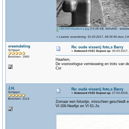
IJM-009-Haarlem-a.jpg
(74.06 KB, 900x600 - bekeke
«
Laatste verandering: 31-03-2017, 08:39:56 door J.H
vreemdeling
Re: oude visserij foto,s Barry
Schipper
«
Antwoord #101 Gepost op:
30-03-2017, 
Berichten: 1860
Haarlem,
De vooroorlogse vernieuwing en trots van de
Cor
J.H.
Re: oude visserij foto,s Barry
Schipper
«
Antwoord #102 Gepost op:
27-03-2019,
Berichten: 2214
Zomaar een fotootje, misschien geschiedt e
Vl-166-Neeltje en Vl 61-Jo.