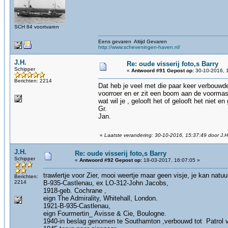
SCH 84 voortvaren
Eens gevaren Altijd Gevaren
http://www.scheveningen-haven.nl/
J.H.
Re: oude visserij foto,s Barry
Schipper
«
Antwoord #91 Gepost op:
30-10-2016, 
Berichten: 2214
Dat heb je veel met die paar keer verbouwde 
voorroer en er zit een boom aan de voormas
wat wil je , gelooft het of gelooft het niet en
Gr.
Jan.
«
Laatste verandering: 30-10-2016, 15:37:49 door J.H
J.H.
Re: oude visserij foto,s Barry
Schipper
«
Antwoord #92 Gepost op:
18-03-2017, 16:07:05 »
trawlertje voor Zier, mooi weertje maar geen visje, je kan natuur
Berichten:
2214
B-935-Castlenau, ex LO-312-John Jacobs,
1918-geb. Cochrane ,
eign The Admirality, Whitehall, London.
1921-B-935-Castlenau,
eign Fourmertin_ Avisse & Cie, Boulogne.
1940-in beslag genomen te Southamton ,verbouwd tot Patrol 