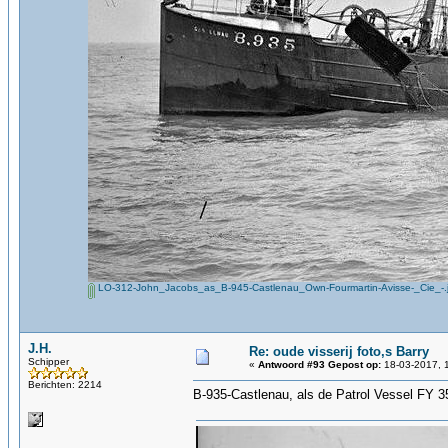
LO-312-John_Jacobs_as_B-945-Castlenau_Own-Fourmartin-Avisse-_Cie_-.
J.H.
Re: oude visserij foto,s Barry
Schipper
«
Antwoord #93 Gepost op:
18-03-2017, 
Berichten: 2214
B-935-Castlenau, als de Patrol Vessel FY 3