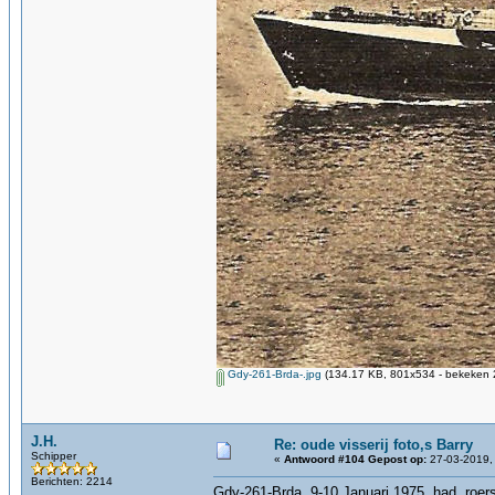
Gdy-261-Brda-.jpg
(134.17 KB, 801x534 - bekeken 2
J.H.
Re: oude visserij foto,s Barry
Schipper
«
Antwoord #104 Gepost op:
27-03-2019,
Berichten: 2214
Gdy-261-Brda, 9-10 Januari 1975, had roers