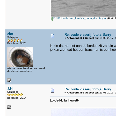
B-935-Castlenau_Frankr.x_John_Jacob-.jpg
(42.49 
zier
Re: oude visserij foto,s Barry
Schipper
«
Antwoord #94 Gepost op:
19-03-2017, 
Berichten: 3620
ik zie dat het net aan de borden zit zal die 
je kan zien dat het een fransman is een hoo
wie de mens leerd kenne, leerd
de dieren waardeere
J.H.
Re: oude visserij foto,s Barry
Schipper
«
Antwoord #95 Gepost op:
25-03-2017, 
Berichten: 2214
Lo-094-Ella Hewett-