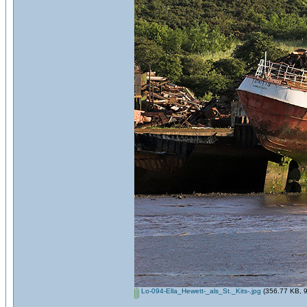
Lo-094-Ella_Hewett-_als_St._Kits-.jpg
(356.77 KB, 9