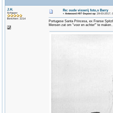
J.H.
Re: oude visserij foto,s Barry
Schipper
«
Antwoord #97 Gepost op:
29-03-2017, 
Berichten: 2214
Portugese Santa Princesa, ex Franse Spitz
Mensen zat om "voor en achter'" te maken..