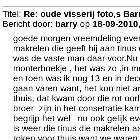
Titel:
Re: oude visserij foto,s Bar
Bericht door:
barry
op
18-09-2010,
goede morgen vreemdeling even 
makrelen die geeft hij aan tinus 
was de vaste man daar voor.Nu e
monterboekje , het was zo ,in me
en toen was ik nog 13 en in de
gaan varen want, het kon niet a
thuis, dat kwam door die rot oor
broer zijn in het consetratie k
begrijp het wel nu ook gelijk 
is weer die tinus die makrelen a
roken voor thuis want we waren 