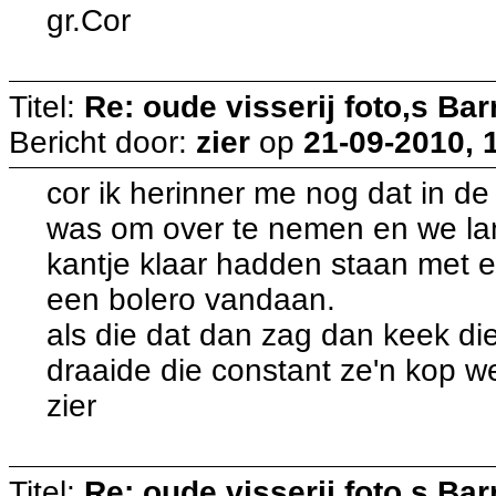
gr.Cor
Titel:
Re: oude visserij foto,s Bar
Bericht door:
zier
op
21-09-2010, 
cor ik herinner me nog dat in de 
was om over te nemen en we l
kantje klaar hadden staan met 
een bolero vandaan.
als die dat dan zag dan keek di
draaide die constant ze'n kop w
zier
Titel:
Re: oude visserij foto,s Bar