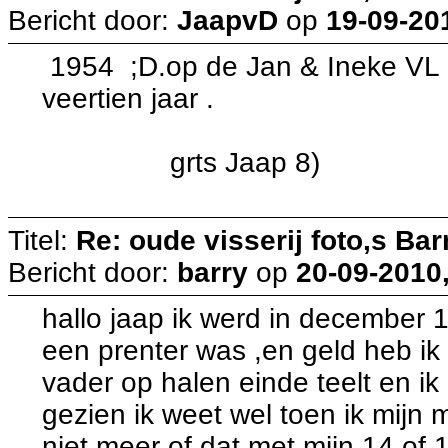
Bericht door:
JaapvD
op
19-09-20
1954 ;D.op de Jan & Ineke VL 
veertien jaar .
grts Jaap 8)
Titel:
Re: oude visserij foto,s Bar
Bericht door:
barry
op
20-09-2010,
hallo jaap ik werd in december 
een prenter was ,en geld heb ik
vader op halen einde teelt en ik
gezien ik weet wel toen ik mijn
niet meer of dat met mijn 14 of 