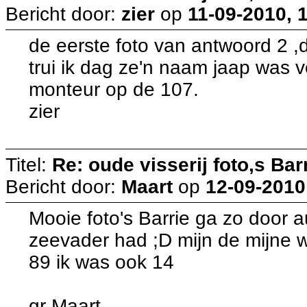
Bericht door:
zier
op
11-09-2010, 
de eerste foto van antwoord 2 ,
trui ik dag ze'n naam jaap was vo
monteur op de 107.
zier
Titel:
Re: oude visserij foto,s Bar
Bericht door:
Maart
op
12-09-2010
Mooie foto's Barrie ga zo door a
zeevader had ;D mijn de mijne
89 ik was ook 14
gr Maart