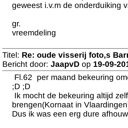
geweest i.v.m de onderduiking va
gr.
vreemdeling
Titel:
Re: oude visserij foto,s Bar
Bericht door:
JaapvD
op
19-09-20
Fl.62 per maand bekeuring omda
;D ;D
Ik mocht de bekeuring altijd zel
brengen(Kornaat in Vlaardingen
Dus ik was een erg dure afhou