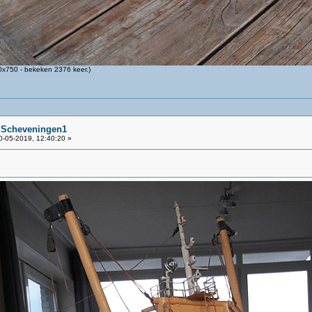
x750 - bekeken 2376 keer.)
r Scheveningen1
-05-2019, 12:40:20 »