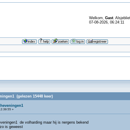
Welkom,
Gast
. Alsjeblie
07-08-2026, 06:24:11
ningen1 (gelezen 15448 keer)
cheveningen1
2:39:55 »
veningen1 de volharding maar hij is nergens bekend
 zo is geweest