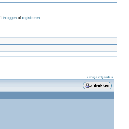
ft
inloggen
of
registreren
.
« vorige
volgende »