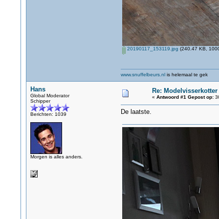
20190117_153119.jpg
(240.47 KB, 1000
www.snuffelbeurs.nl
is helemaal te gek
Hans
Re: Modelvisserkotte
Global Moderator
«
Antwoord #1 Gepost op:
30
Schipper
De laatste.
Berichten: 1039
Morgen is alles anders.