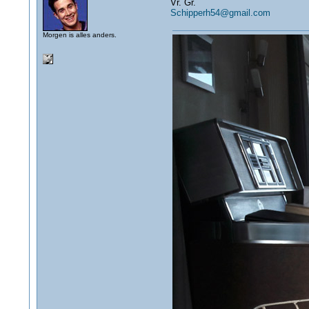
Vr. Gr.
Schipperh54@gmail.com
Morgen is alles anders.