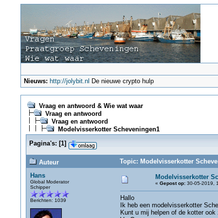
Nieuws:
http://jolybit.nl
De nieuwe crypto hulp
Vraag en antwoord & Wie wat waar
Vraag en antwoord
Vraag en antwoord
Modelvisserkotter Scheveningen1
Pagina's:
[
1
]
Topic: Modelvisserkotter Scheve
Auteur
Hans
Modelvisserkotter S
Global Moderator
«
Gepost op:
30-05-2019, 1
Schipper
Hallo
Berichten: 1039
Ik heb een modelvisserkotter Sche
Kunt u mij helpen of de kotter ook