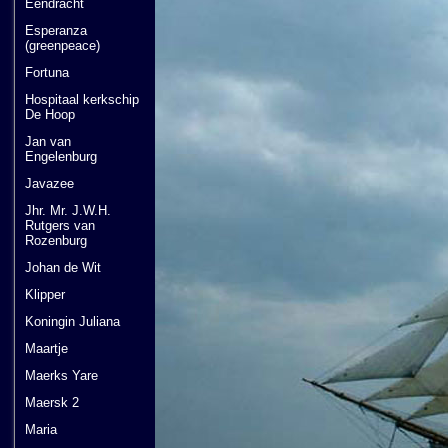
Eendracht
Esperanza
(greenpeace)
Fortuna
Hospitaal kerkschip
De Hoop
Jan van
Engelenburg
Javazee
Jhr. Mr. J.W.H.
Rutgers van
Rozenburg
Johan de Wit
Klipper
Koningin Juliana
Maartje
Maerks Yare
Maersk 2
Maria