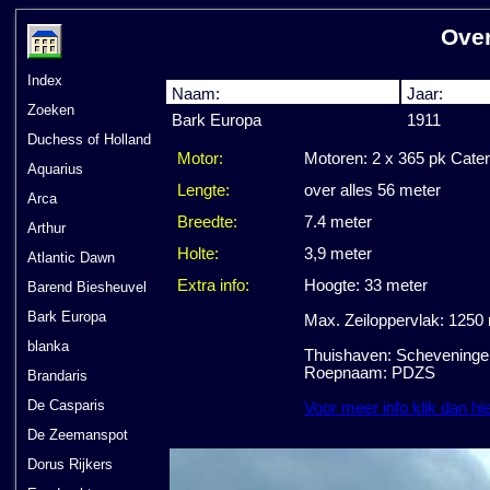
Ove
Index
Naam:
Jaar:
Zoeken
Bark Europa
1911
Duchess of Holland
Motor:
Motoren: 2 x 365 pk Caterp
Aquarius
Lengte:
over alles 56 meter
Arca
Breedte:
7.4 meter
Arthur
Holte:
3,9 meter
Atlantic Dawn
Extra info:
Hoogte: 33 meter
Barend Biesheuvel
Bark Europa
Max. Zeiloppervlak: 1250
blanka
Thuishaven: Scheveninge
Roepnaam: PDZS
Brandaris
De Casparis
Voor meer info klik dan hi
De Zeemanspot
Dorus Rijkers