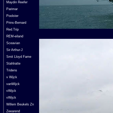
Maydin Reefer
Parimar
Poolster
Prins-Bernard
Red.Trip
REM-eiland
Sceavian
Sir Arthur-J
Smit Lloyd Fame
Stahlratte
Tridens
v Wijck
vanWijck
vWijck
vWijck
Willem Beukels Zn
Zeearend