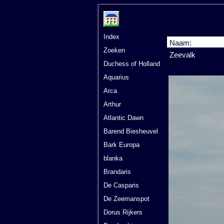
Index
Naam:
Zoeken
Zeevalk
Duchess of Holland
Aquarius
Arca
Arthur
Atlantic Dawn
Barend Biesheuvel
Bark Europa
blanka
Brandaris
De Casparis
De Zeemanspot
Dorus Rijkers