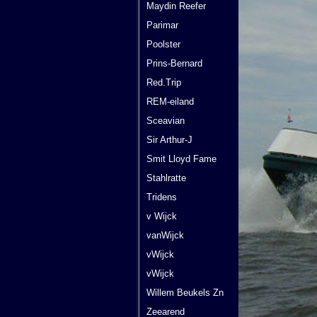
Maydin Reefer
Parimar
Poolster
Prins-Bernard
Red.Trip
REM-eiland
Sceavian
Sir Arthur-J
Smit Lloyd Fame
Stahlratte
Tridens
v Wijck
vanWijck
vWijck
vWijck
Willem Beukels Zn
Zeearend