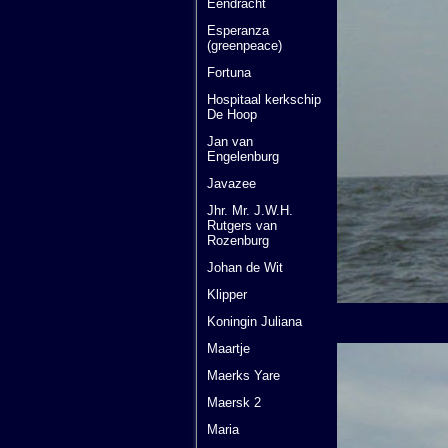
Eendracht
Esperanza
(greenpeace)
Fortuna
Hospitaal kerkschip
De Hoop
Jan van
Engelenburg
Javazee
Jhr. Mr. J.W.H.
Rutgers van
Rozenburg
Johan de Wit
Klipper
Koningin Juliana
Maartje
Maerks Yare
Maersk 2
Maria