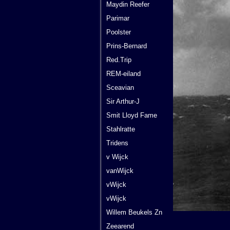
Maydin Reefer
Parimar
Poolster
Prins-Bernard
Red.Trip
REM-eiland
Sceavian
Sir Arthur-J
Smit Lloyd Fame
Stahlratte
Tridens
v Wijck
vanWijck
vWijck
vWijck
Willem Beukels Zn
Zeearend