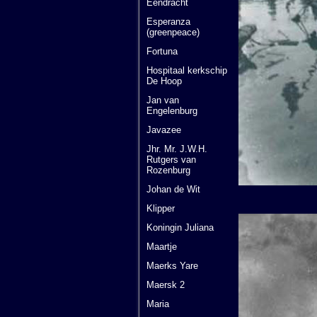
Eendracht
Esperanza
(greenpeace)
Fortuna
Hospitaal kerkschip
De Hoop
Jan van
Engelenburg
Javazee
Jhr. Mr. J.W.H.
Rutgers van
Rozenburg
Johan de Wit
Klipper
Koningin Juliana
Maartje
Maerks Yare
Maersk 2
Maria