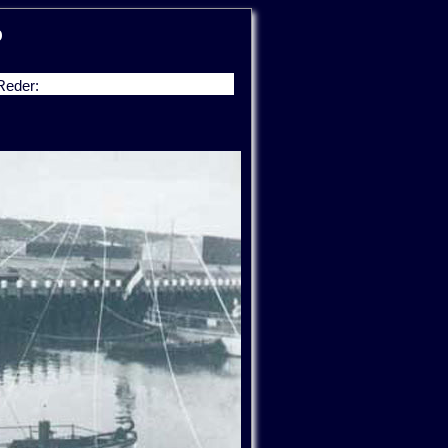
p
Reder: