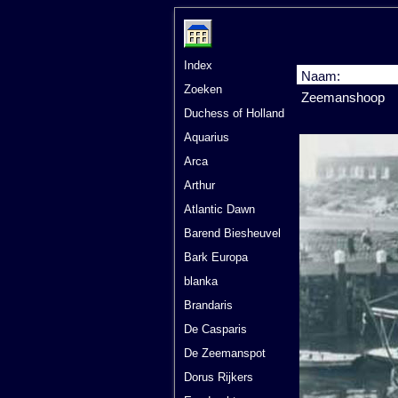
Index
Naam:
Zoeken
Zeemanshoop
Duchess of Holland
Aquarius
Arca
Arthur
Atlantic Dawn
Barend Biesheuvel
Bark Europa
blanka
Brandaris
De Casparis
De Zeemanspot
Dorus Rijkers