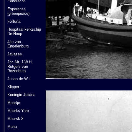
Eendracht
Esperanza
(greenpeace)
Fortuna
Hospitaal kerkschip
De Hoop
Jan van
Engelenburg
Javazee
Jhr. Mr. J.W.H.
Rutgers van
Rozenburg
Johan de Wit
Klipper
Koningin Juliana
Maartje
Maerks Yare
Maersk 2
Maria