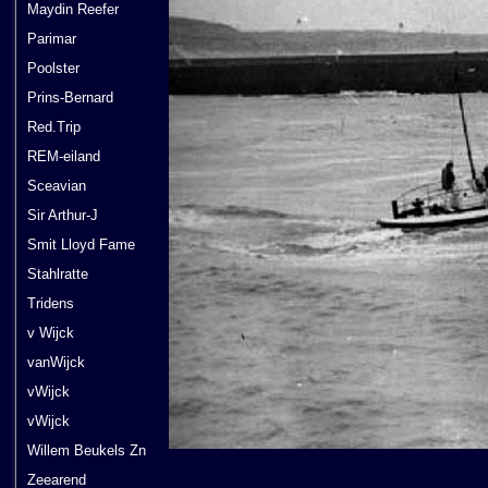
Maydin Reefer
Parimar
Poolster
Prins-Bernard
Red.Trip
REM-eiland
Sceavian
Sir Arthur-J
Smit Lloyd Fame
Stahlratte
Tridens
v Wijck
vanWijck
vWijck
vWijck
Willem Beukels Zn
Zeearend