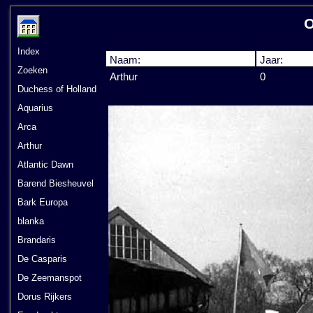
O
Index
Naam:
Jaar:
Zoeken
Arthur
0
Duchess of Holland
Aquarius
Arca
Arthur
Atlantic Dawn
Barend Biesheuvel
Bark Europa
blanka
Brandaris
De Casparis
De Zeemanspot
Dorus Rijkers