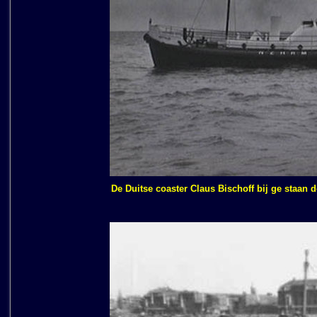
De Duitse coaster Claus Bischoff bij ge staan 