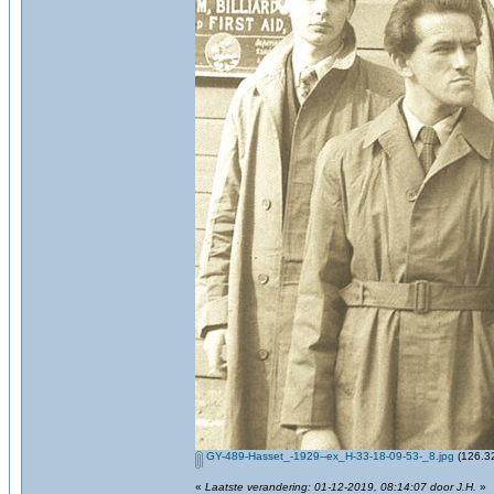
GY-489-Hasset_-1929--ex_H-33-18-09-53-_8.jpg
(126.32
«
Laatste verandering: 01-12-2019, 08:14:07 door J.H.
»