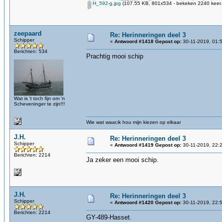
H_592-g.jpg
(107.55 KB, 801x534 - bekeken 2240 keer.
zeepaard
Re: Herinneringen deel 3
Schipper
«
Antwoord #1418 Gepost op:
30-11-2019, 01:
Berichten: 534
Prachtig mooi schip
Wat is 't toch fijn om 'n
Scheveninger te zijn!!!
Wie wat waar,ik hou mijn kiezen op elkaar
J.H.
Re: Herinneringen deel 3
Schipper
«
Antwoord #1419 Gepost op:
30-11-2019, 22:
Berichten: 2214
Ja zeker een mooi schip.
J.H.
Re: Herinneringen deel 3
Schipper
«
Antwoord #1420 Gepost op:
30-11-2019, 22:
Berichten: 2214
GY-489-Hasset.