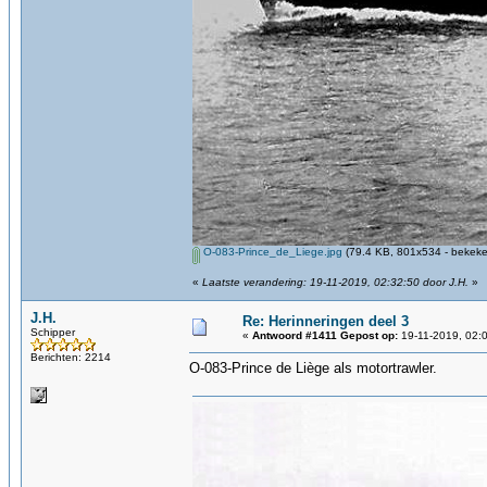
O-083-Prince_de_Liege.jpg
(79.4 KB, 801x534 - bekeke
«
Laatste verandering: 19-11-2019, 02:32:50 door J.H.
»
J.H.
Re: Herinneringen deel 3
Schipper
«
Antwoord #1411 Gepost op:
19-11-2019, 02:
Berichten: 2214
O-083-Prince de Liège als motortrawler.