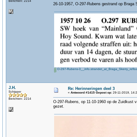
Berichten: 2214
26-10-1957, O-297-Rubens gestrand op Braga 
O-297-Rubens-3__info.strandet_at_Braga_Skerry_reflo
J.H.
Re: Herinneringen deel 3
Schipper
«
Antwoord #1415 Gepost op:
29-11-2019, 14:
Berichten: 2214
O-297-Rubens, op 11-10-1960 op de Zuidkust v
gezet.