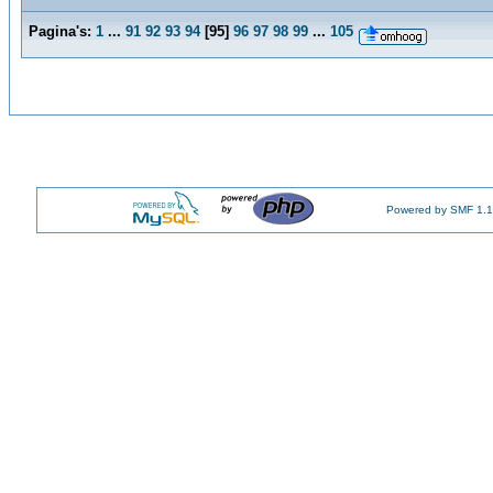
Pagina's:
1
...
91
92
93
94
[
95
]
96
97
98
99
...
105
Powered by SMF 1.1