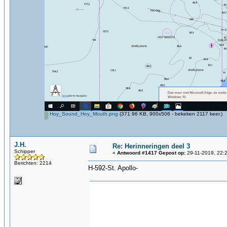
Hoy_Sound_Hoy_Mouth.png
(371.96 KB, 900x506 - bekeken 2117 keer.)
J.H.
Re: Herinneringen deel 3
Schipper
«
Antwoord #1417 Gepost op:
29-11-2019, 22:
Berichten: 2214
H-592-St. Apollo-