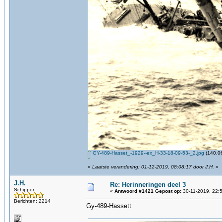
GY-489-Hasset_-1929--ex_H-33-18-09-53-_2.jpg
(140.06
«
Laatste verandering: 01-12-2019, 08:08:17 door J.H.
»
J.H.
Re: Herinneringen deel 3
Schipper
«
Antwoord #1421 Gepost op:
30-11-2019, 22:
Berichten: 2214
Gy-489-Hassett