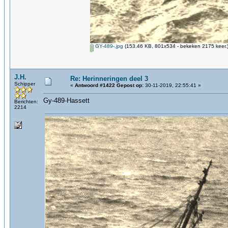
GY-489-.jpg
(153.46 KB, 801x534 - bekeken 2175 keer.
J.H.
Re: Herinneringen deel 3
Schipper
«
Antwoord #1422 Gepost op:
30-11-2019, 22:55:41 »
Gy-489-Hassett
Berichten:
2214