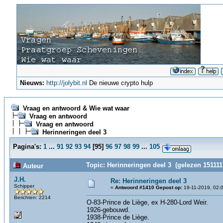
Nieuws:
http://jolybit.nl
De nieuwe crypto hulp
Vraag en antwoord & Wie wat waar
Vraag en antwoord
Vraag en antwoord
Herinneringen deel 3
Pagina's:
1
...
91
92
93
94
[
95
]
96
97
98
99
...
105
Topic: Herinneringen deel 3 (gelezen 151111
Auteur
J.H.
Re: Herinneringen deel 3
Schipper
«
Antwoord #1410 Gepost op:
19-11-2019, 02:
Berichten: 2214
O-83-Prince de Liège, ex H-280-Lord Weir.
1926-gebouwd.
1938-Prince de Liège.