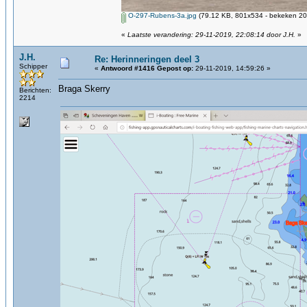
O-297-Rubens-3a.jpg
(79.12 KB, 801x534 - bekeken 207
«
Laatste verandering: 29-11-2019, 22:08:14 door J.H.
»
J.H.
Re: Herinneringen deel 3
Schipper
«
Antwoord #1416 Gepost op:
29-11-2019, 14:59:26 »
Braga Skerry
Berichten:
2214