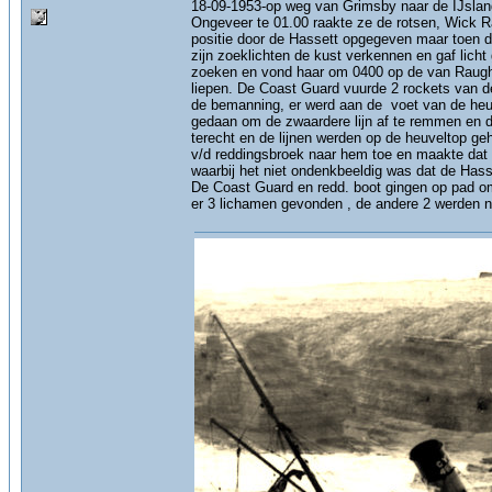
18-09-1953-op weg van Grimsby naar de IJsland
Ongeveer te 01.00 raakte ze de rotsen, Wick R
positie door de Hassett opgegeven maar toen 
zijn zoeklichten de kust verkennen en gaf lich
zoeken en vond haar om 0400 op de van Raugh 
liepen. De Coast Guard vuurde 2 rockets van d
de bemanning, er werd aan de voet van de heuv
gedaan om de zwaardere lijn af te remmen en da
terecht en de lijnen werden op de heuveltop g
v/d reddingsbroek naar hem toe en maakte dat 
waarbij het niet ondenkbeeldig was dat de Hass
De Coast Guard en redd. boot gingen op pad om
er 3 lichamen gevonden , de andere 2 werden n