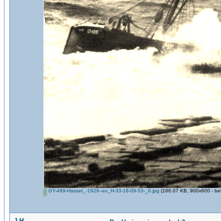
GY-489-Hasset_-1929--ex_H-33-18-09-53-_6.jpg
(166.07 KB, 900x600 - be
J.H.