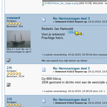
O-083-Prince_de_Liege-a.png
(293.74 KB, 801x534 - b
zeepaard
Re: Herinneringen deel 3
Schipper
«
Antwoord #1412 Gepost op:
19-11-2019, 02:
Berichten: 534
Bedankt Jan Harteveld
Voor je antwoord .
;
Prachtige foto's.
Wat is 't toch fijn om 'n
Scheveninger te zijn!!!
«
Laatste verandering: 19-11-2019, 02:09:34 door zeepaa
Wie wat waar,ik hou mijn kiezen op elkaar
J.H.
Re: Herinneringen deel 3
Schipper
«
Antwoord #1413 Gepost op:
20-11-2019, 23:
Berichten: 2214
Gy-809-Silicia
1934 gestrand in dichte mist aan de westzijde
«
Laatste verandering: 20-11-2019, 23:38:26 door J.H.
»
J.H.
Re: Herinneringen deel 3
Schipper
«
Antwoord #1414 Gepost op:
29-11-2019, 14: