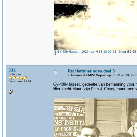
GY-489-Hasset_-1929--ex_H-33-18-09-53-_9.jpg
(82.98 
J.H.
Re: Herinneringen deel 3
Schipper
«
Antwoord #1424 Gepost op:
30-11-2019, 22:
Berichten: 2214
Gy-489-Hasset, gedeelte van bemanning voor h
Hier kocht Maart zijn Fish & Chips, maar toen